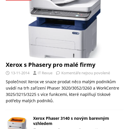
Xerox s Phasery pro malé firmy
13-11-2014
IT Revue
Komentáře nejsou povolené
Společnost Xerox ve snaze prodat něco malým podnikům
uvádí na trh zařízení Phaser 3020/3052/3260 a WorkCentre
3025/3215/3225 s více funkcemi, které naplňují tiskové
potřeby malých podniků.
Xerox Phaser 3140 s novým barevným
vzhledem