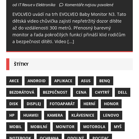
od IT Revue v Elektronika
Komentáře nejsou povolené
EVOLVEO uvádí na trh EVOLVEO Baby Monitor N3. Tato
dětská video chůvička zajistí nepřetržitý dozor dítěte
až do vzdálenosti 300 metrů. Přenosný barevný
monitor a řada pokročilých funkcí přináší klid rodičům
a bezpečnost dítěti. Video
[...]
ŠTÍTKY
AKCE
ANDROID
APLIKACE
ASUS
BENQ
BEZDRÁTOVÁ
BEZPEČNOST
CENA
CHYTRÝ
DELL
DISK
DISPLEJ
FOTOAPARÁT
HERNÍ
HONOR
HP
HUAWEI
KAMERA
KLÁVESNICE
LENOVO
MOBIL
MOBILNÍ
MONITOR
MOTOROLA
MYŠ
NOTEBOOK
OCHRANA
ODOLNÝ
POCITAC