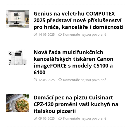
Genius na veletrhu COMPUTEX
2025 představí nové příslušenství
pro hráče, kanceláře i domácnosti
14-05-2025
Komentáře nejsou povolené
Nová řada multifunkčních
kancelářských tiskáren Canon
imageFORCE s modely C5100 a
6100
12-05-2025
Komentáře nejsou povolené
Domácí pec na pizzu Cuisinart
CPZ-120 promění vaši kuchyň na
italskou pizzerii
09-05-2025
Komentáře nejsou povolené