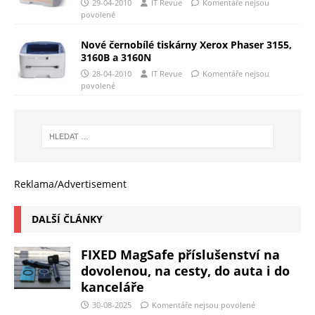
29-04-2010
IT Revue
Komentáře nejsou
povolené
Nové černobílé tiskárny Xerox Phaser 3155,
3160B a 3160N
28-04-2010
IT Revue
Komentáře nejsou
povolené
Reklama/Advertisement
DALŠÍ ČLÁNKY
FIXED MagSafe příslušenství na
dovolenou, na cesty, do auta i do
kanceláře
30-08-2025
Komentáře nejsou povolené