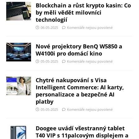
Blockchain a růst krypto kasin: Co
by měli vědět milovníci
technologií
06-05-2025
Komentáře nejsou povolené
Nové projektory BenQ W5850 a
W4100i pro domácí kino
05-05-2025
Komentáře nejsou povolené
Chytré nakupování s Visa
Intelligent Commerce: AI karty,
personalizace a bezpečné AI
platby
05-05-2025
Komentáře nejsou povolené
Doogee uvádí všestranný tablet
T40 VIP s 11palcovým displejem a