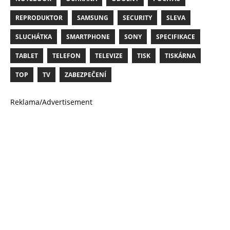
REPRODUKTOR
SAMSUNG
SECURITY
SLEVA
SLUCHÁTKA
SMARTPHONE
SONY
SPECIFIKACE
TABLET
TELEFON
TELEVIZE
TISK
TISKÁRNA
TOP
TV
ZABEZPEČENÍ
Reklama/Advertisement