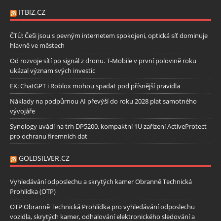
ITBIZ.CZ
ČTÚ: Češi jsou s pevným internetem spokojeni, optická síť dominuje
hlavně ve městech
Od rozvoje sítí po signál z dronu. T-Mobile v první polovině roku
ukázal význam svých investic
EK: ChatGPT i Roblox mohou spadat pod přísnější pravidla
Náklady na podpůrnou AI převýší do roku 2028 plat samotného
vývojáře
Synology uvádí na trh DP5200, kompaktní 1U zařízení ActiveProtect
pro ochranu firemních dat
GOLDSILVER.CZ
Vyhledávání odposlechu a skrytých kamer Obranně Technická
Prohlídka (OTP)
OTP Obranně Technická Prohlídka pro vyhledávání odposlechu
vozidla, skrytých kamer, odhalování elektronického sledování a