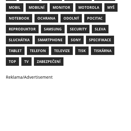
MOBIL
MOBILNÍ
MONITOR
MOTOROLA
MYŠ
NOTEBOOK
OCHRANA
ODOLNÝ
POCITAC
REPRODUKTOR
SAMSUNG
SECURITY
SLEVA
SLUCHÁTKA
SMARTPHONE
SONY
SPECIFIKACE
TABLET
TELEFON
TELEVIZE
TISK
TISKÁRNA
TOP
TV
ZABEZPEČENÍ
Reklama/Advertisement