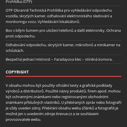
Prohlídka (OTP)
OTP Obranně Technická Prohlídka pro vyhledávání odposlechu
vozidla, skrytých kamer, odhalování elektronického sledování a
monitoringu vozu. Vyhledávání lokalizátorů.
Box s bílým šumem pro uložení telefonů a další elektroniky. Ochrana
proti odposlechu.
Odhalování odposlechu, skrytých kamer, mikrofonů a minikamer na
schůzkách.
Bezpečná jednací místnost – Faradayova klec – stíněná komora.
COPYRIGHT
V obsahu mohou být použity oficiální texty a grafické podklady
výrobců a distributorů. Použité názvy produktů, firem apod. mohou
být ochrannými známkami nebo registrovanými obchodními
známkami příslušných vlastníků. U přebíraných zpráv nebo fotografií
je vždy uveden zdroj. Přebírání obsahu webu (článků a fotografií) je
možné jen s uvedením zdroje itrevue.cz a se souhlasem
provozovatele webu.