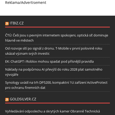
Reklama/Advertisement
ITBIZ.CZ
ČTÚ: Češi jsou s pevným internetem spokojeni, optická síť dominuje
hlavně ve městech
Od rozvoje sítí po signál z dronu. T-Mobile v první polovině roku
ukázal význam svých investic
EK: ChatGPT i Roblox mohou spadat pod přísnější pravidla
Náklady na podpůrnou AI převýší do roku 2028 plat samotného
vývojáře
Synology uvádí na trh DP5200, kompaktní 1U zařízení ActiveProtect
pro ochranu firemních dat
GOLDSILVER.CZ
Vyhledávání odposlechu a skrytých kamer Obranně Technická