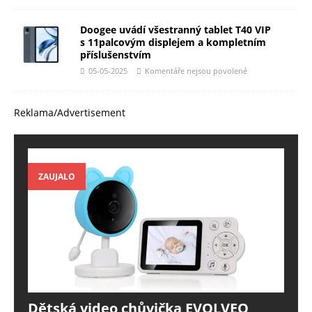
Doogee uvádí všestranný tablet T40 VIP
s 11palcovým displejem a kompletním
příslušenstvím
05-05-2025
Komentáře nejsou povolené
Reklama/Advertisement
ZAUJALO
Dětská video chůvička EVOLVEO