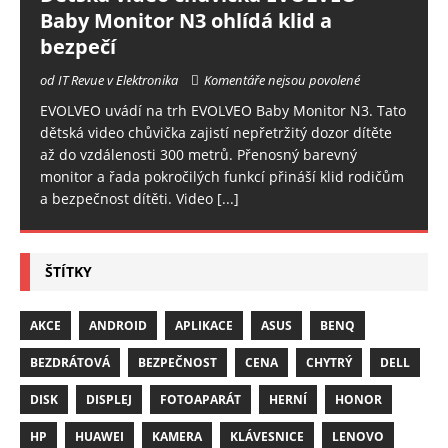
Baby Monitor N3 ohlídá klid a
bezpečí
od IT Revue v Elektronika
Komentáře nejsou povolené
EVOLVEO uvádí na trh EVOLVEO Baby Monitor N3. Tato
dětská video chůvička zajistí nepřetržitý dozor dítěte
až do vzdálenosti 300 metrů. Přenosný barevný
monitor a řada pokročilých funkcí přináší klid rodičům
a bezpečnost dítěti. Video
[...]
ŠTÍTKY
AKCE
ANDROID
APLIKACE
ASUS
BENQ
BEZDRÁTOVÁ
BEZPEČNOST
CENA
CHYTRÝ
DELL
DISK
DISPLEJ
FOTOAPARÁT
HERNÍ
HONOR
HP
HUAWEI
KAMERA
KLÁVESNICE
LENOVO