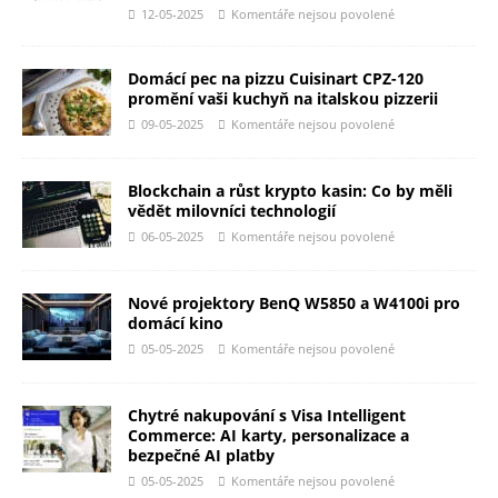
12-05-2025
Komentáře nejsou povolené
Domácí pec na pizzu Cuisinart CPZ-120
promění vaši kuchyň na italskou pizzerii
09-05-2025
Komentáře nejsou povolené
Blockchain a růst krypto kasin: Co by měli
vědět milovníci technologií
06-05-2025
Komentáře nejsou povolené
Nové projektory BenQ W5850 a W4100i pro
domácí kino
05-05-2025
Komentáře nejsou povolené
Chytré nakupování s Visa Intelligent
Commerce: AI karty, personalizace a
bezpečné AI platby
05-05-2025
Komentáře nejsou povolené