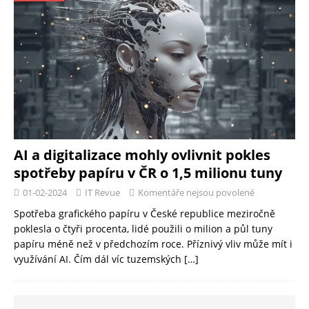
AI a digitalizace mohly ovlivnit pokles
spotřeby papíru v ČR o 1,5 milionu tuny
01-02-2024
IT Revue
Komentáře nejsou povolené
Spotřeba grafického papíru v České republice meziročně
poklesla o čtyři procenta, lidé použili o milion a půl tuny
papíru méně než v předchozím roce. Příznivý vliv může mít i
využívání AI. Čím dál víc tuzemských
[…]