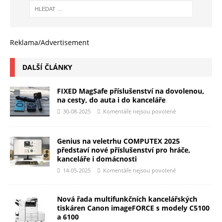
Reklama/Advertisement
DALŠÍ ČLÁNKY
FIXED MagSafe příslušenství na dovolenou,
na cesty, do auta i do kanceláře
30-08-2025
Komentáře nejsou povolené
Genius na veletrhu COMPUTEX 2025
představí nové příslušenství pro hráče,
kanceláře i domácnosti
14-05-2025
Komentáře nejsou povolené
Nová řada multifunkčních kancelářských
tiskáren Canon imageFORCE s modely C5100
a 6100