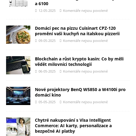
a 6100
12-05-2025
Komentáře nejsou povolené
Domácí pec na pizzu Cuisinart CPZ-120
promění vaši kuchyň na italskou pizzerii
09-05-2025
Komentáře nejsou povolené
Blockchain a růst krypto kasin: Co by měli
vědět milovníci technologií
06-05-2025
Komentáře nejsou povolené
Nové projektory BenQ W5850 a W4100i pro
domácí kino
05-05-2025
Komentáře nejsou povolené
Chytré nakupování s Visa Intelligent
Commerce: AI karty, personalizace a
bezpečné AI platby