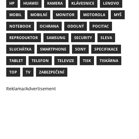
HP
HUAWEI
KAMERA
KLÁVESNICE
LENOVO
MOBIL
MOBILNÍ
MONITOR
MOTOROLA
MYŠ
NOTEBOOK
OCHRANA
ODOLNÝ
POCITAC
REPRODUKTOR
SAMSUNG
SECURITY
SLEVA
SLUCHÁTKA
SMARTPHONE
SONY
SPECIFIKACE
TABLET
TELEFON
TELEVIZE
TISK
TISKÁRNA
TOP
TV
ZABEZPEČENÍ
Reklama/Advertisement