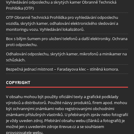
Vyhledávání odposlechu a skrytých kamer Obranně Technická
Prohlídka (OTP)
OTP Obranně Technická Prohlídka pro vyhledávání odposlechu
vozidla, skrytých kamer, odhalování elektronického sledování a
monitoringu vozu. Vyhledávání lokalizátorů.
Box s bílým šumem pro uložení telefonů a další elektroniky. Ochrana
proti odposlechu.
Odhalování odposlechu, skrytých kamer, mikrofonů a minikamer na
schůzkách.
Bezpečná jednací místnost – Faradayova klec – stíněná komora.
COPYRIGHT
V obsahu mohou být použity oficiální texty a grafické podklady
výrobců a distributorů. Použité názvy produktů, firem apod. mohou
být ochrannými známkami nebo registrovanými obchodními
známkami příslušných vlastníků. U přebíraných zpráv nebo fotografií
je vždy uveden zdroj. Přebírání obsahu webu (článků a fotografií) je
možné jen s uvedením zdroje itrevue.cz a se souhlasem
provozovatele webu.