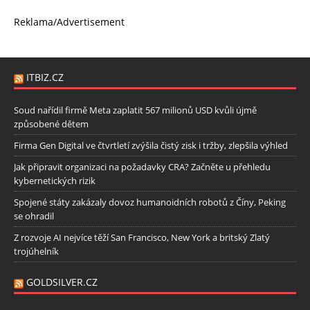
Reklama/Advertisement
ITBIZ.CZ
Soud nařídil firmě Meta zaplatit 567 milionů USD kvůli újmě
způsobené dětem
Firma Gen Digital ve čtvrtletí zvýšila čistý zisk i tržby, zlepšila výhled
Jak připravit organizaci na požadavky CRA? Začněte u přehledu
kybernetických rizik
Spojené státy zakázaly dovoz humanoidních robotů z Číny, Peking
se ohradil
Z rozvoje AI nejvíce těží San Francisco, New York a britský Zlatý
trojúhelník
GOLDSILVER.CZ