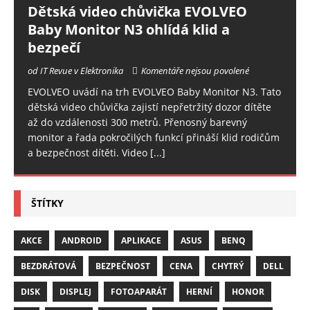
Dětská video chůvička EVOLVEO
Baby Monitor N3 ohlídá klid a
bezpečí
od IT Revue v Elektronika
Komentáře nejsou povolené
EVOLVEO uvádí na trh EVOLVEO Baby Monitor N3. Tato
dětská video chůvička zajistí nepřetržitý dozor dítěte
až do vzdálenosti 300 metrů. Přenosný barevný
monitor a řada pokročilých funkcí přináší klid rodičům
a bezpečnost dítěti. Video
[...]
ŠTÍTKY
AKCE
ANDROID
APLIKACE
ASUS
BENQ
BEZDRÁTOVÁ
BEZPEČNOST
CENA
CHYTRÝ
DELL
DISK
DISPLEJ
FOTOAPARÁT
HERNÍ
HONOR