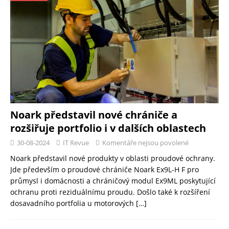
Noark představil nové chrániče a
rozšiřuje portfolio i v dalších oblastech
30-08-2024
IT Revue
Komentáře nejsou povolené
Noark představil nové produkty v oblasti proudové ochrany.
Jde především o proudové chrániče Noark Ex9L-H F pro
průmysl i domácnosti a chráničový modul Ex9ML poskytující
ochranu proti reziduálnímu proudu. Došlo také k rozšíření
dosavadního portfolia u motorových
[…]