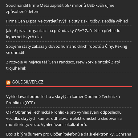
Soud nařídil firmě Meta zaplatit 567 milionů USD kvůli újmě
způsobené dětem
Firma Gen Digital ve čtvrtletí zvýšila čistý zisk i tržby, zlepšila výhled
Jak připravit organizaci na požadavky CRA? Začněte u přehledu
kybernetických rizik
Spojené státy zakázaly dovoz humanoidních robotů z Číny, Peking
se ohradil
Z rozvoje AI nejvíce těží San Francisco, New York a britský Zlatý
trojúhelník
GOLDSILVER.CZ
Vyhledávání odposlechu a skrytých kamer Obranně Technická
Prohlídka (OTP)
OTP Obranně Technická Prohlídka pro vyhledávání odposlechu
vozidla, skrytých kamer, odhalování elektronického sledování a
monitoringu vozu. Vyhledávání lokalizátorů.
Box s bílým šumem pro uložení telefonů a další elektroniky. Ochrana