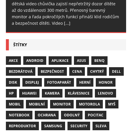
dětská video chůvička zajistí nepřetržitý dozor dítěte
až do vzdálenosti 300 metrů. Přenosný barevný
monitor a řada pokročilých funkcí přináší klid rodičům
a bezpečnost dítěti. Video
[...]
ŠTÍTKY
AKCE
ANDROID
APLIKACE
ASUS
BENQ
BEZDRÁTOVÁ
BEZPEČNOST
CENA
CHYTRÝ
DELL
DISK
DISPLEJ
FOTOAPARÁT
HERNÍ
HONOR
HP
HUAWEI
KAMERA
KLÁVESNICE
LENOVO
MOBIL
MOBILNÍ
MONITOR
MOTOROLA
MYŠ
NOTEBOOK
OCHRANA
ODOLNÝ
POCITAC
REPRODUKTOR
SAMSUNG
SECURITY
SLEVA