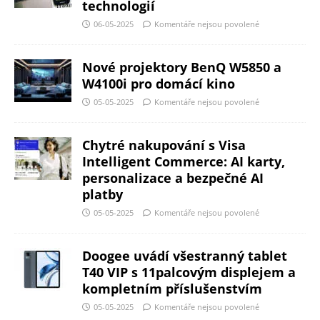
technologií
06-05-2025
Komentáře nejsou povolené
Nové projektory BenQ W5850 a
W4100i pro domácí kino
05-05-2025
Komentáře nejsou povolené
Chytré nakupování s Visa
Intelligent Commerce: AI karty,
personalizace a bezpečné AI
platby
05-05-2025
Komentáře nejsou povolené
Doogee uvádí všestranný tablet
T40 VIP s 11palcovým displejem a
kompletním příslušenstvím
05-05-2025
Komentáře nejsou povolené