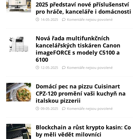
2025 představí nové příslušenství
pro hráče, kanceláře i domácnosti
14-05-2025
Komentáře nejsou povolené
Nová řada multifunkčních
kancelářských tiskáren Canon
imageFORCE s modely C5100 a
6100
12-05-2025
Komentáře nejsou povolené
Domácí pec na pizzu Cuisinart
CPZ-120 promění vaši kuchyň na
italskou pizzerii
09-05-2025
Komentáře nejsou povolené
Blockchain a růst krypto kasin: Co
by měli vědět milovníci