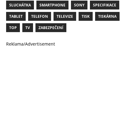
SLUCHÁTKA
SMARTPHONE
SONY
SPECIFIKACE
TABLET
TELEFON
TELEVIZE
TISK
TISKÁRNA
TOP
TV
ZABEZPEČENÍ
Reklama/Advertisement