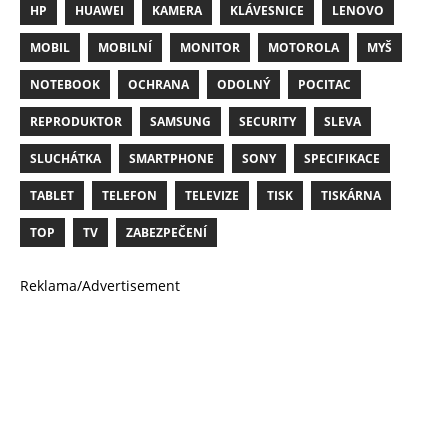
HP
HUAWEI
KAMERA
KLÁVESNICE
LENOVO
MOBIL
MOBILNÍ
MONITOR
MOTOROLA
MYŠ
NOTEBOOK
OCHRANA
ODOLNÝ
POCITAC
REPRODUKTOR
SAMSUNG
SECURITY
SLEVA
SLUCHÁTKA
SMARTPHONE
SONY
SPECIFIKACE
TABLET
TELEFON
TELEVIZE
TISK
TISKÁRNA
TOP
TV
ZABEZPEČENÍ
Reklama/Advertisement