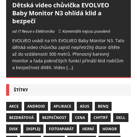
Dětská video chůvička EVOLVEO
Baby Monitor N3 ohlídá klid a
bezpečí
od IT Revue v Elektronika
Komentáře nejsou povolené
EVOLVEO uvádí na trh EVOLVEO Baby Monitor N3. Tato
dětská video chůvička zajistí nepřetržitý dozor dítěte
až do vzdálenosti 300 metrů. Přenosný barevný
monitor a řada pokročilých funkcí přináší klid rodičům
a bezpečnost dítěti. Video
[...]
ŠTÍTKY
AKCE
ANDROID
APLIKACE
ASUS
BENQ
BEZDRÁTOVÁ
BEZPEČNOST
CENA
CHYTRÝ
DELL
DISK
DISPLEJ
FOTOAPARÁT
HERNÍ
HONOR