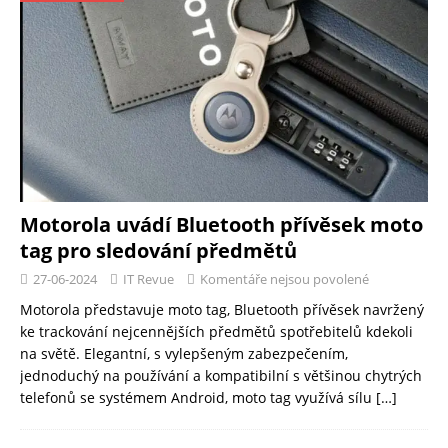
Motorola uvádí Bluetooth přívěsek moto
tag pro sledování předmětů
27-06-2024
IT Revue
Komentáře nejsou povolené
Motorola představuje moto tag, Bluetooth přívěsek navržený
ke trackování nejcennějších předmětů spotřebitelů kdekoli
na světě. Elegantní, s vylepšeným zabezpečením,
jednoduchý na používání a kompatibilní s většinou chytrých
telefonů se systémem Android, moto tag využívá sílu
[…]