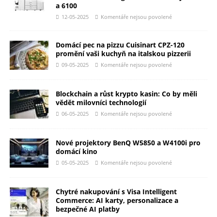
a 6100
12-05-2025
Komentáře nejsou povolené
Domácí pec na pizzu Cuisinart CPZ-120
promění vaši kuchyň na italskou pizzerii
09-05-2025
Komentáře nejsou povolené
Blockchain a růst krypto kasin: Co by měli
vědět milovníci technologií
06-05-2025
Komentáře nejsou povolené
Nové projektory BenQ W5850 a W4100i pro
domácí kino
05-05-2025
Komentáře nejsou povolené
Chytré nakupování s Visa Intelligent
Commerce: AI karty, personalizace a
bezpečné AI platby