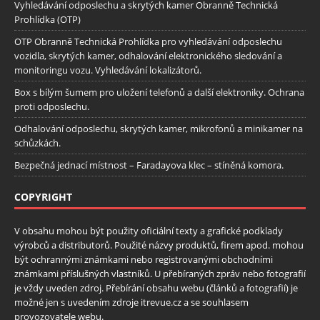
Vyhledávání odposlechu a skrytých kamer Obranně Technická
Prohlídka (OTP)
OTP Obranně Technická Prohlídka pro vyhledávání odposlechu
vozidla, skrytých kamer, odhalování elektronického sledování a
monitoringu vozu. Vyhledávání lokalizátorů.
Box s bílým šumem pro uložení telefonů a další elektroniky. Ochrana
proti odposlechu.
Odhalování odposlechu, skrytých kamer, mikrofonů a minikamer na
schůzkách.
Bezpečná jednací místnost – Faradayova klec – stíněná komora.
COPYRIGHT
V obsahu mohou být použity oficiální texty a grafické podklady
výrobců a distributorů. Použité názvy produktů, firem apod. mohou
být ochrannými známkami nebo registrovanými obchodními
známkami příslušných vlastníků. U přebíraných zpráv nebo fotografií
je vždy uveden zdroj. Přebírání obsahu webu (článků a fotografií) je
možné jen s uvedením zdroje itrevue.cz a se souhlasem
provozovatele webu.