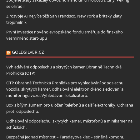
se ohradil
Z rozvoje AI nejvíce těží San Francisco, New York a britský Zlatý
trojúhelník
První investice nového evropského fondu směřuje do finského
vesmírného start-upu
GOLDSILVER.CZ
Vyhledávání odposlechu a skrytých kamer Obranně Technická
Prohlídka (OTP)
OTP Obranně Technická Prohlídka pro vyhledávání odposlechu
vozidla, skrytých kamer, odhalování elektronického sledování a
monitoringu vozu. Vyhledávání lokalizátorů.
Box s bílým šumem pro uložení telefonů a další elektroniky. Ochrana
proti odposlechu.
Odhalování odposlechu, skrytých kamer, mikrofonů a minikamer na
schůzkách.
Bezpečná jednací místnost – Faradayova klec – stíněná komora.