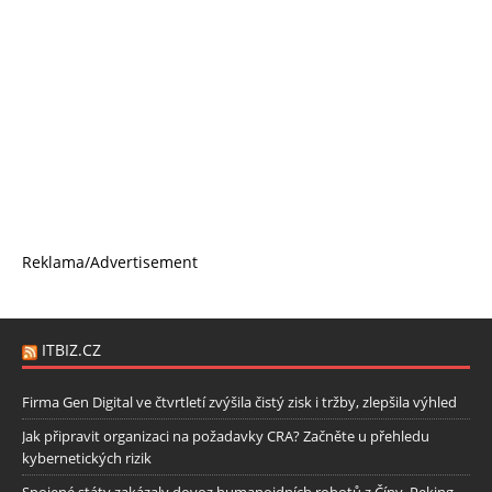
Reklama/Advertisement
ITBIZ.CZ
Firma Gen Digital ve čtvrtletí zvýšila čistý zisk i tržby, zlepšila výhled
Jak připravit organizaci na požadavky CRA? Začněte u přehledu
kybernetických rizik
Spojené státy zakázaly dovoz humanoidních robotů z Číny, Peking