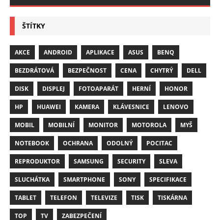
ŠTÍTKY
AKCE
ANDROID
APLIKACE
ASUS
BENQ
BEZDRÁTOVÁ
BEZPEČNOST
CENA
CHYTRÝ
DELL
DISK
DISPLEJ
FOTOAPARÁT
HERNÍ
HONOR
HP
HUAWEI
KAMERA
KLÁVESNICE
LENOVO
MOBIL
MOBILNÍ
MONITOR
MOTOROLA
MYŠ
NOTEBOOK
OCHRANA
ODOLNÝ
POCITAC
REPRODUKTOR
SAMSUNG
SECURITY
SLEVA
SLUCHÁTKA
SMARTPHONE
SONY
SPECIFIKACE
TABLET
TELEFON
TELEVIZE
TISK
TISKÁRNA
TOP
TV
ZABEZPEČENÍ