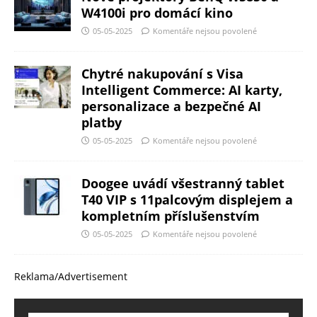
W4100i pro domácí kino
05-05-2025
Komentáře nejsou povolené
Chytré nakupování s Visa
Intelligent Commerce: AI karty,
personalizace a bezpečné AI
platby
05-05-2025
Komentáře nejsou povolené
Doogee uvádí všestranný tablet
T40 VIP s 11palcovým displejem a
kompletním příslušenstvím
05-05-2025
Komentáře nejsou povolené
Reklama/Advertisement