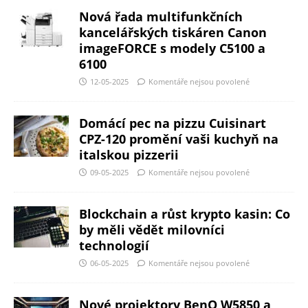
Nová řada multifunkčních
kancelářských tiskáren Canon
imageFORCE s modely C5100 a
6100
12-05-2025
Komentáře nejsou povolené
Domácí pec na pizzu Cuisinart
CPZ-120 promění vaši kuchyň na
italskou pizzerii
09-05-2025
Komentáře nejsou povolené
Blockchain a růst krypto kasin: Co
by měli vědět milovníci
technologií
06-05-2025
Komentáře nejsou povolené
Nové projektory BenQ W5850 a