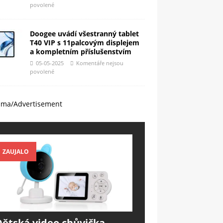
povolené
Doogee uvádí všestranný tablet
T40 VIP s 11palcovým displejem
a kompletním příslušenstvím
05-05-2025
Komentáře nejsou
povolené
ama/Advertisement
ZAUJALO
Dětská video chůvička