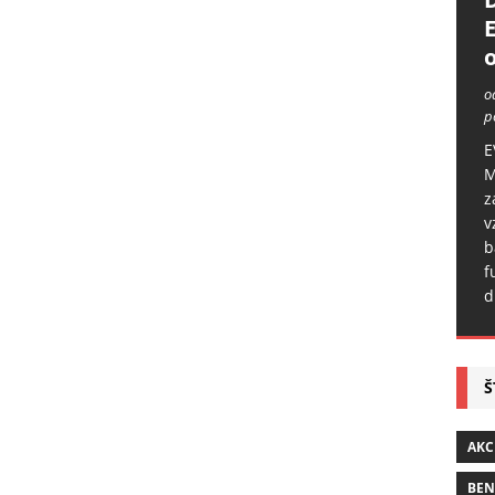
o
o
p
E
M
z
v
b
f
d
Š
AKC
BE