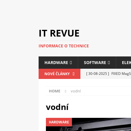
IT REVUE
INFORMACE O TECHNICE
HARDWARE
SOFTWARE
ELE
[ 30-08-2025 ]
FIXED MagSa
NOVÉ ČLÁNKY
ELEKTRONIKA
HOME
vodní
[ 14-05-2025 ]
Genius na v
kanceláře i domácnosti
vodní
[ 12-05-2025 ]
Nová řada m
HARDWARE
C5100 a 6100
PERIFERI