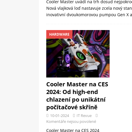
Cooler Master uvádí na trh dosud nejpokroči
Nová vlajková loď nastavuje zcela nový st
inovativní dvoukomorovou pumpou Gen X 
HARDWARE
Cooler Master na CES
2024: Od high-end
chlazení po unikátní
počítačové skříně
10-01-2024
IT Revue
Komentáře nejsou povolené
Cooler Master na CES 2024