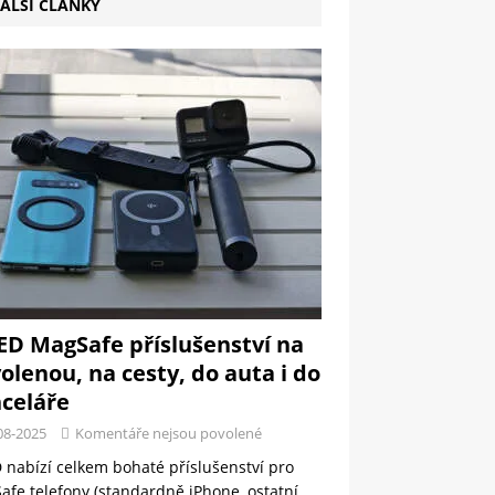
ALŠÍ ČLÁNKY
ED MagSafe příslušenství na
olenou, na cesty, do auta i do
celáře
08-2025
Komentáře nejsou povolené
 nabízí celkem bohaté příslušenství pro
fe telefony (standardně iPhone, ostatní