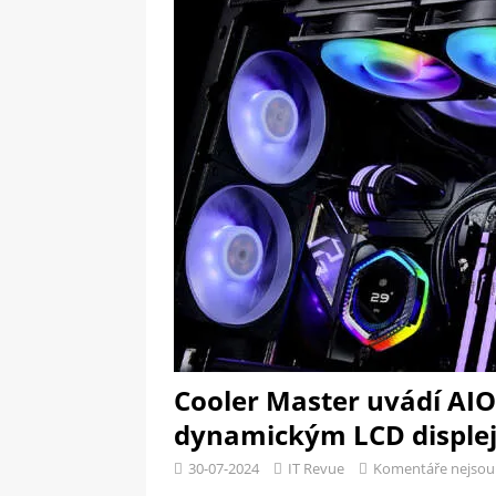
[ 09-05-2025 ]
Domácí pec 
OSTATNÍ
[ 06-05-2025 ]
Blockchain a
SOFTWARE
Cooler Master uvádí AIO
dynamickým LCD disple
30-07-2024
IT Revue
Komentáře nejsou