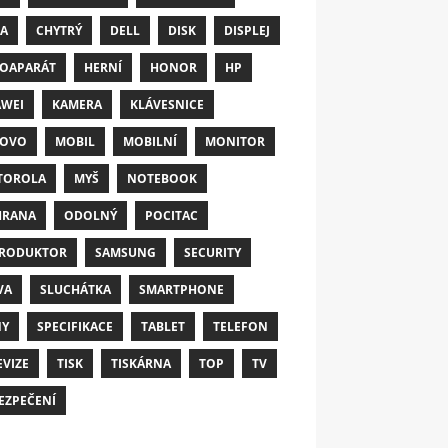
A
CHYTRÝ
DELL
DISK
DISPLEJ
OAPARÁT
HERNÍ
HONOR
HP
WEI
KAMERA
KLÁVESNICE
NOVO
MOBIL
MOBILNÍ
MONITOR
TOROLA
MYŠ
NOTEBOOK
HRANA
ODOLNÝ
POCITAC
RODUKTOR
SAMSUNG
SECURITY
VA
SLUCHÁTKA
SMARTPHONE
NY
SPECIFIKACE
TABLET
TELEFON
EVIZE
TISK
TISKÁRNA
TOP
TV
EZPEČENÍ