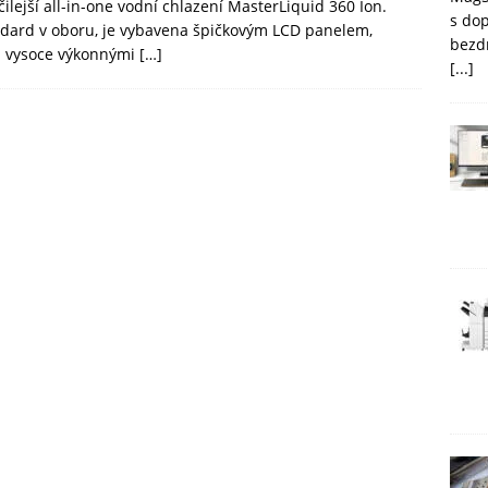
lejší all-in-one vodní chlazení MasterLiquid 360 Ion.
s do
andard v oboru, je vybavena špičkovým LCD panelem,
bezd
a vysoce výkonnými
[…]
[...]