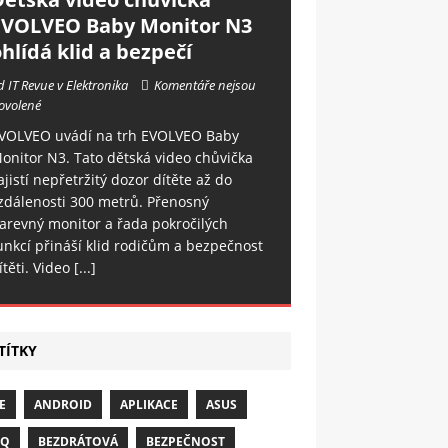
EVOLVEO Baby Monitor N3
hlídá klid a bezpečí
d IT Revue v Elektronika
Komentáře nejsou
ovolené
VOLVEO uvádí na trh EVOLVEO Baby
onitor N3. Tato dětská video chůvička
ajistí nepřetržitý dozor dítěte až do
zdálenosti 300 metrů. Přenosný
arevný monitor a řada pokročilých
unkcí přináší klid rodičům a bezpečnost
ítěti. Video
[...]
TÍTKY
E
ANDROID
APLIKACE
ASUS
NQ
BEZDRÁTOVÁ
BEZPEČNOST