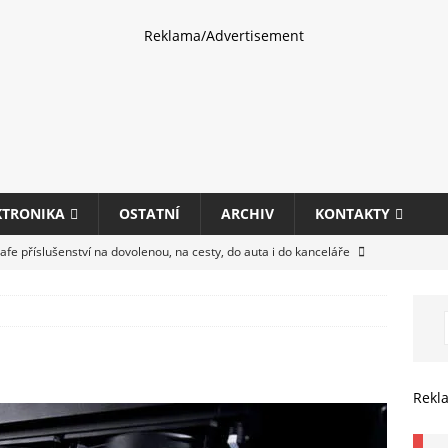
Reklama/Advertisement
KTRONIKA
OSTATNÍ
ARCHIV
KONTAKTY
fe příslušenství na dovolenou, na cesty, do auta i do kanceláře
eletrhu COMPUTEX 2025 představí nové příslušenství pro hráče,
HARDWARE
ultifunkčních kancelářských tiskáren Canon imageFORCE s modely
Rekl
E