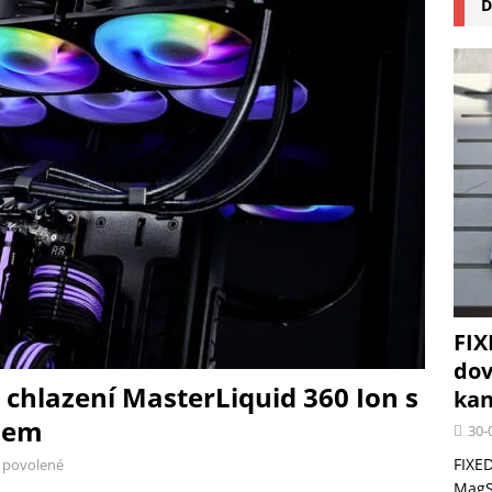
D
na pizzu Cuisinart CPZ-120 promění vaši kuchyň na italskou pizzerii
 růst krypto kasin: Co by měli vědět milovníci technologií
FIX
dov
 chlazení MasterLiquid 360 Ion s
kan
jem
30-
FIXED
 povolené
MagSa