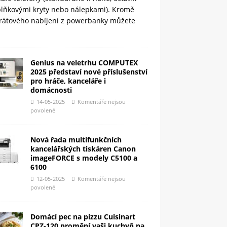
plňkovými kryty nebo nálepkami). Kromě
rátového nabíjení z powerbanky můžete
Genius na veletrhu COMPUTEX
2025 představí nové příslušenství
pro hráče, kanceláře i
domácnosti
14-05-2025
Komentáře nejsou
povolené
Nová řada multifunkčních
kancelářských tiskáren Canon
imageFORCE s modely C5100 a
6100
12-05-2025
Komentáře nejsou
povolené
Domácí pec na pizzu Cuisinart
CPZ-120 promění vaši kuchyň na