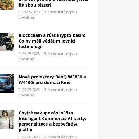
italskou pizzerii
09-05-2025
Komentáře nejsou
povolené
Blockchain a růst krypto kasin:
Co by měli vědět milovníci
technologií
06-05-2025
Komentáře nejsou
povolené
Nové projektory BenQ W5850 a
W4100i pro domácí kino
05-05-2025
Komentáře nejsou
povolené
Chytré nakupování s Visa
Intelligent Commerce: AI karty,
personalizace a bezpečné AI
platby
05-05-2025
Komentáře nejsou