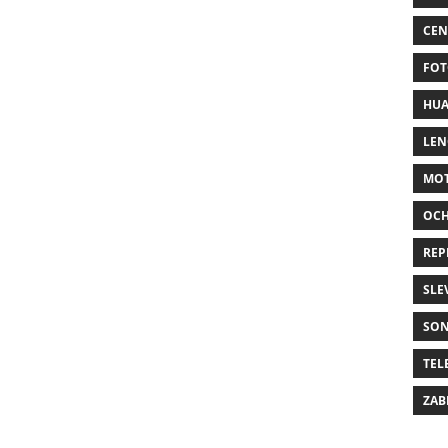
CEN
FOT
HUA
LE
MO
OC
REP
SLE
SO
TEL
ZAB