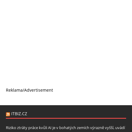
Reklama/Advertisement
ITBIZ.CZ
Riziko ztráty práce kvůli AI je v bohatých zemích výrazně vyšší, uvádí