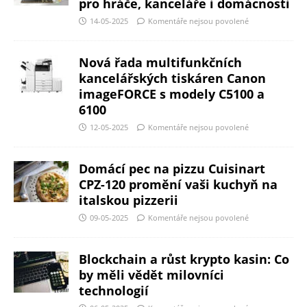
pro hráče, kanceláře i domácnosti
14-05-2025
Komentáře nejsou povolené
Nová řada multifunkčních
kancelářských tiskáren Canon
imageFORCE s modely C5100 a
6100
12-05-2025
Komentáře nejsou povolené
Domácí pec na pizzu Cuisinart
CPZ-120 promění vaši kuchyň na
italskou pizzerii
09-05-2025
Komentáře nejsou povolené
Blockchain a růst krypto kasin: Co
by měli vědět milovníci
technologií