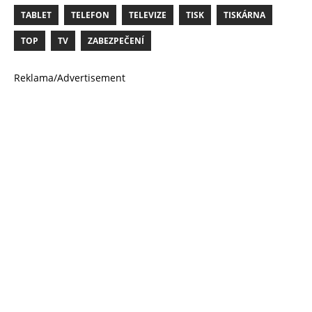
TABLET
TELEFON
TELEVIZE
TISK
TISKÁRNA
TOP
TV
ZABEZPEČENÍ
Reklama/Advertisement