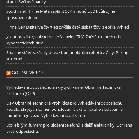
studie Světové banky
Soud nařídil firmě Meta zaplatit 567 milionů USD kvůli újmě
způsobené dětem
Firma Gen Digital ve čtvrtletí zvýšila čistý zisk i tržby, zlepšila výhled
Jak připravit organizaci na požadavky CRA? Začněte u přehledu
kybernetických rizik
Spojené státy zakázaly dovoz humanoidních robotů z Číny, Peking
se ohradil
GOLDSILVER.CZ
Vyhledávání odposlechu a skrytých kamer Obranně Technická
Prohlídka (OTP)
OTP Obranně Technická Prohlídka pro vyhledávání odposlechu
vozidla, skrytých kamer, odhalování elektronického sledování a
monitoringu vozu. Vyhledávání lokalizátorů.
Box s bílým šumem pro uložení telefonů a další elektroniky. Ochrana
proti odposlechu.