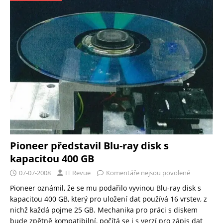
Pioneer představil Blu-ray disk s
kapacitou 400 GB
07-07-2008
IT Revue
Komentáře nejsou povolené
Pioneer oznámil, že se mu podařilo vyvinou Blu-ray disk s
kapacitou 400 GB, který pro uložení dat používá 16 vrstev, z
nichž každá pojme 25 GB. Mechanika pro práci s diskem
bude zpětně kompatibilní, počítá se i s verzí pro zápis dat