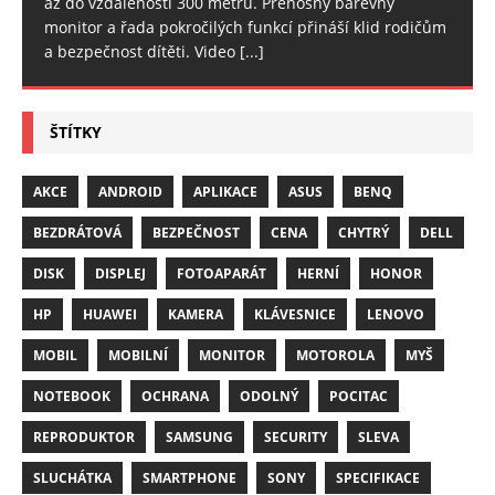
až do vzdálenosti 300 metrů. Přenosný barevný
monitor a řada pokročilých funkcí přináší klid rodičům
a bezpečnost dítěti. Video
[...]
ŠTÍTKY
AKCE
ANDROID
APLIKACE
ASUS
BENQ
BEZDRÁTOVÁ
BEZPEČNOST
CENA
CHYTRÝ
DELL
DISK
DISPLEJ
FOTOAPARÁT
HERNÍ
HONOR
HP
HUAWEI
KAMERA
KLÁVESNICE
LENOVO
MOBIL
MOBILNÍ
MONITOR
MOTOROLA
MYŠ
NOTEBOOK
OCHRANA
ODOLNÝ
POCITAC
REPRODUKTOR
SAMSUNG
SECURITY
SLEVA
SLUCHÁTKA
SMARTPHONE
SONY
SPECIFIKACE