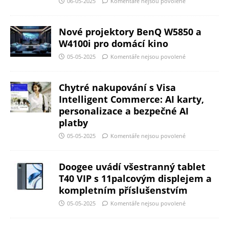
06-05-2025
Komentáře nejsou povolené
Nové projektory BenQ W5850 a
W4100i pro domácí kino
05-05-2025
Komentáře nejsou povolené
Chytré nakupování s Visa
Intelligent Commerce: AI karty,
personalizace a bezpečné AI
platby
05-05-2025
Komentáře nejsou povolené
Doogee uvádí všestranný tablet
T40 VIP s 11palcovým displejem a
kompletním příslušenstvím
05-05-2025
Komentáře nejsou povolené