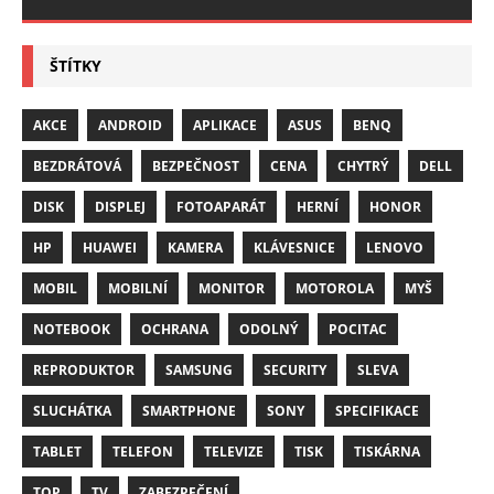
ŠTÍTKY
AKCE
ANDROID
APLIKACE
ASUS
BENQ
BEZDRÁTOVÁ
BEZPEČNOST
CENA
CHYTRÝ
DELL
DISK
DISPLEJ
FOTOAPARÁT
HERNÍ
HONOR
HP
HUAWEI
KAMERA
KLÁVESNICE
LENOVO
MOBIL
MOBILNÍ
MONITOR
MOTOROLA
MYŠ
NOTEBOOK
OCHRANA
ODOLNÝ
POCITAC
REPRODUKTOR
SAMSUNG
SECURITY
SLEVA
SLUCHÁTKA
SMARTPHONE
SONY
SPECIFIKACE
TABLET
TELEFON
TELEVIZE
TISK
TISKÁRNA
TOP
TV
ZABEZPEČENÍ