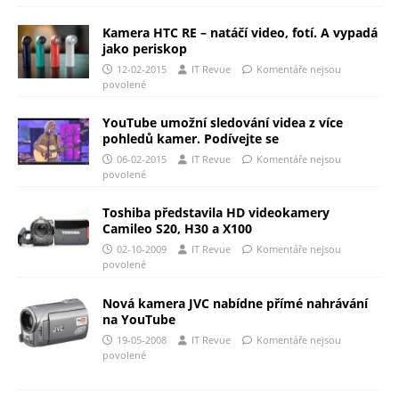
Kamera HTC RE – natáčí video, fotí. A vypadá
jako periskop
12-02-2015
IT Revue
Komentáře nejsou
povolené
YouTube umožní sledování videa z více
pohledů kamer. Podívejte se
06-02-2015
IT Revue
Komentáře nejsou
povolené
Toshiba představila HD videokamery
Camileo S20, H30 a X100
02-10-2009
IT Revue
Komentáře nejsou
povolené
Nová kamera JVC nabídne přímé nahrávání
na YouTube
19-05-2008
IT Revue
Komentáře nejsou
povolené