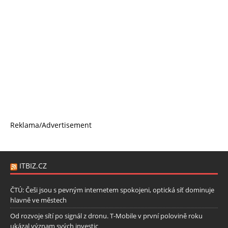
Reklama/Advertisement
ITBIZ.CZ
ČTÚ: Češi jsou s pevným internetem spokojeni, optická síť dominuje
hlavně ve městech
Od rozvoje sítí po signál z dronu. T-Mobile v první polovině roku
ukázal význam svých investic