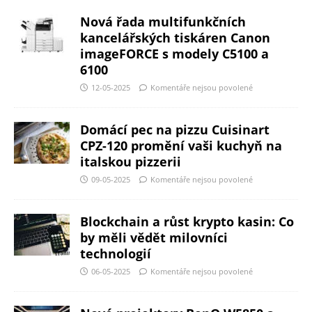
Nová řada multifunkčních
kancelářských tiskáren Canon
imageFORCE s modely C5100 a
6100
12-05-2025
Komentáře nejsou povolené
Domácí pec na pizzu Cuisinart
CPZ-120 promění vaši kuchyň na
italskou pizzerii
09-05-2025
Komentáře nejsou povolené
Blockchain a růst krypto kasin: Co
by měli vědět milovníci
technologií
06-05-2025
Komentáře nejsou povolené