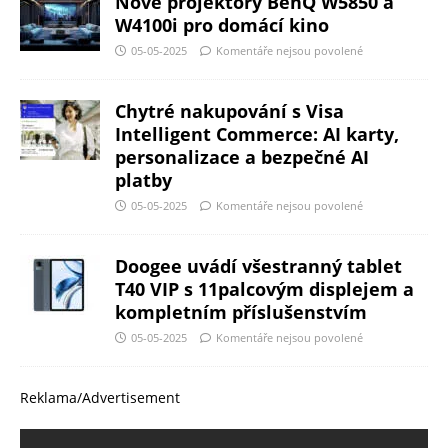
Nové projektory BenQ W5850 a
W4100i pro domácí kino
05-05-2025
Komentáře nejsou povolené
Chytré nakupování s Visa
Intelligent Commerce: AI karty,
personalizace a bezpečné AI
platby
05-05-2025
Komentáře nejsou povolené
Doogee uvádí všestranný tablet
T40 VIP s 11palcovým displejem a
kompletním příslušenstvím
05-05-2025
Komentáře nejsou povolené
Reklama/Advertisement