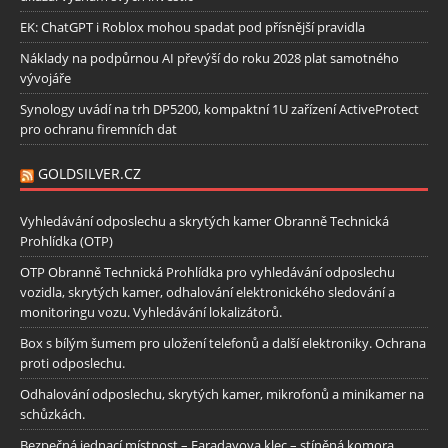
EK: ChatGPT i Roblox mohou spadat pod přísnější pravidla
Náklady na podpůrnou AI převýší do roku 2028 plat samotného
vývojáře
Synology uvádí na trh DP5200, kompaktní 1U zařízení ActiveProtect
pro ochranu firemních dat
GOLDSILVER.CZ
Vyhledávání odposlechu a skrytých kamer Obranně Technická
Prohlídka (OTP)
OTP Obranně Technická Prohlídka pro vyhledávání odposlechu
vozidla, skrytých kamer, odhalování elektronického sledování a
monitoringu vozu. Vyhledávání lokalizátorů.
Box s bílým šumem pro uložení telefonů a další elektroniky. Ochrana
proti odposlechu.
Odhalování odposlechu, skrytých kamer, mikrofonů a minikamer na
schůzkách.
Bezpečná jednací místnost – Faradayova klec – stíněná komora.