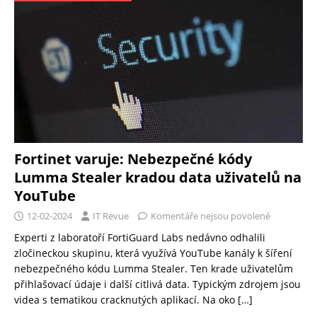
Fortinet varuje: Nebezpečné kódy
Lumma Stealer kradou data uživatelů na
YouTube
12-02-2024
IT Revue
Komentáře nejsou povolené
Experti z laboratoří FortiGuard Labs nedávno odhalili
zločineckou skupinu, která využívá YouTube kanály k šíření
nebezpečného kódu Lumma Stealer. Ten krade uživatelům
přihlašovací údaje i další citlivá data. Typickým zdrojem jsou
videa s tematikou cracknutých aplikací. Na oko
[…]