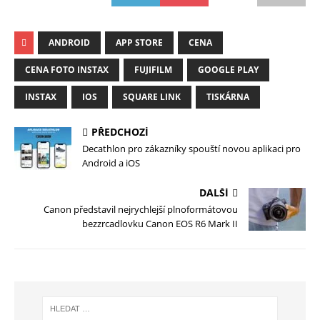
ANDROID
APP STORE
CENA
CENA FOTO INSTAX
FUJIFILM
GOOGLE PLAY
INSTAX
IOS
SQUARE LINK
TISKÁRNA
PŘEDCHOZÍ
Decathlon pro zákazníky spouští novou aplikaci pro
Android a iOS
DALŠÍ
Canon představil nejrychlejší plnoformátovou
bezzrcadlovku Canon EOS R6 Mark II