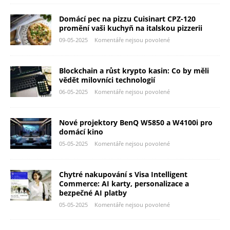
Domácí pec na pizzu Cuisinart CPZ-120
promění vaši kuchyň na italskou pizzerii
09-05-2025
Komentáře nejsou povolené
Blockchain a růst krypto kasin: Co by měli
vědět milovníci technologií
06-05-2025
Komentáře nejsou povolené
Nové projektory BenQ W5850 a W4100i pro
domácí kino
05-05-2025
Komentáře nejsou povolené
Chytré nakupování s Visa Intelligent
Commerce: AI karty, personalizace a
bezpečné AI platby
05-05-2025
Komentáře nejsou povolené