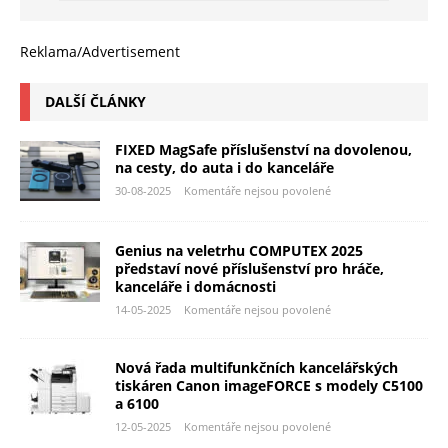
Reklama/Advertisement
DALŠÍ ČLÁNKY
FIXED MagSafe příslušenství na dovolenou,
na cesty, do auta i do kanceláře
30-08-2025
Komentáře nejsou povolené
Genius na veletrhu COMPUTEX 2025
představí nové příslušenství pro hráče,
kanceláře i domácnosti
14-05-2025
Komentáře nejsou povolené
Nová řada multifunkčních kancelářských
tiskáren Canon imageFORCE s modely C5100
a 6100
12-05-2025
Komentáře nejsou povolené