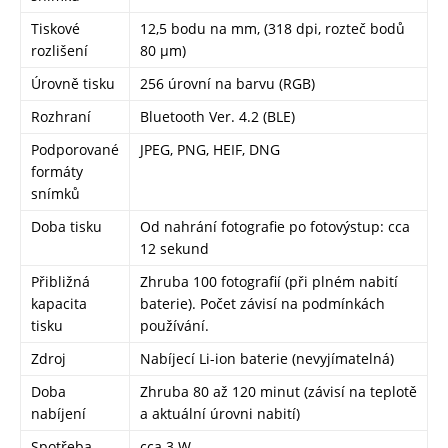
Tiskové
12,5 bodu na mm, (318 dpi, rozteč bodů
rozlišení
80 μm)
Úrovně tisku
256 úrovní na barvu (RGB)
Rozhraní
Bluetooth Ver. 4.2 (BLE)
Podporované
JPEG, PNG, HEIF, DNG
formáty
snímků
Doba tisku
Od nahrání fotografie po fotovýstup: cca
12 sekund
Přibližná
Zhruba 100 fotografií (při plném nabití
kapacita
baterie). Počet závisí na podmínkách
tisku
používání.
Zdroj
Nabíjecí Li-ion baterie (nevyjímatelná)
Doba
Zhruba 80 až 120 minut (závisí na teplotě
nabíjení
a aktuální úrovni nabití)
Spotřeba
cca 3 W