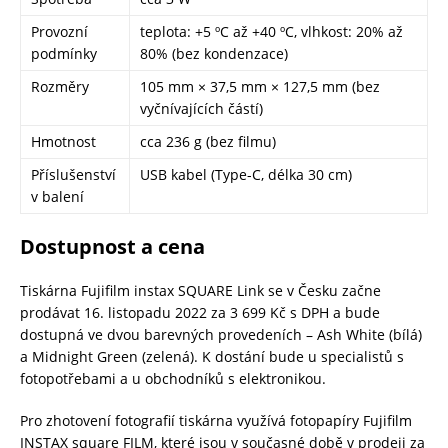
Provozní
teplota: +5 ºC až +40 ºC, vlhkost: 20% až
podmínky
80% (bez kondenzace)
Rozměry
105 mm × 37,5 mm × 127,5 mm (bez
vyčnívajících částí)
Hmotnost
cca 236 g (bez filmu)
Příslušenství
USB kabel (Type-C, délka 30 cm)
v balení
Dostupnost a cena
Tiskárna Fujifilm instax SQUARE Link se v Česku začne
prodávat 16. listopadu 2022 za 3 699 Kč s DPH a bude
dostupná ve dvou barevných provedeních – Ash White (bílá)
a Midnight Green (zelená). K dostání bude u specialistů s
fotopotřebami a u obchodníků s elektronikou.
Pro zhotovení fotografií tiskárna využívá fotopapíry Fujifilm
INSTAX square FILM, které jsou v současné době v prodeji za