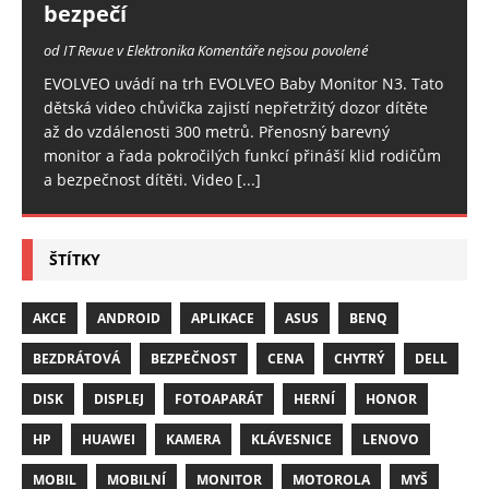
bezpečí
od IT Revue v Elektronika
Komentáře nejsou povolené
EVOLVEO uvádí na trh EVOLVEO Baby Monitor N3. Tato
dětská video chůvička zajistí nepřetržitý dozor dítěte
až do vzdálenosti 300 metrů. Přenosný barevný
monitor a řada pokročilých funkcí přináší klid rodičům
a bezpečnost dítěti. Video
[...]
ŠTÍTKY
AKCE
ANDROID
APLIKACE
ASUS
BENQ
BEZDRÁTOVÁ
BEZPEČNOST
CENA
CHYTRÝ
DELL
DISK
DISPLEJ
FOTOAPARÁT
HERNÍ
HONOR
HP
HUAWEI
KAMERA
KLÁVESNICE
LENOVO
MOBIL
MOBILNÍ
MONITOR
MOTOROLA
MYŠ