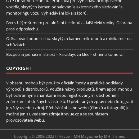
OTP Obranně Technická Prohlídka pro vyhledávání odposlechu
vozidla, skrytých kamer, odhalování elektronického sledování a
monitoringu vozu. Vyhledávání lokalizátorů.
Box s bílým šumem pro uložení telefonů a další elektroniky. Ochrana
proti odposlechu.
Odhalování odposlechu, skrytých kamer, mikrofonů a minikamer na
schůzkách.
Bezpečná jednací místnost – Faradayova klec – stíněná komora.
COPYRIGHT
V obsahu mohou být použity oficiální texty a grafické podklady
výrobců a distributorů. Použité názvy produktů, firem apod. mohou
být ochrannými známkami nebo registrovanými obchodními
známkami příslušných vlastníků. U přebíraných zpráv nebo fotografií
je vždy uveden zdroj. Přebírání obsahu webu (článků a fotografií) je
možné jen s uvedením zdroje itrevue.cz a se souhlasem
provozovatele webu.
Copyright © 2008-2023 IT Revue | MH Magazine by MH Themes