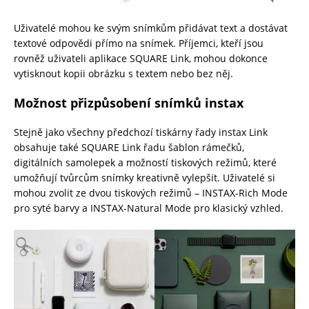
Uživatelé mohou ke svým snímkům přidávat text a dostávat
textové odpovědi přímo na snímek. Příjemci, kteří jsou
rovněž uživateli aplikace SQUARE Link, mohou dokonce
vytisknout kopii obrázku s textem nebo bez něj.
Možnost přizpůsobení snímků instax
Stejně jako všechny předchozí tiskárny řady instax Link
obsahuje také SQUARE Link řadu šablon rámečků,
digitálních samolepek a možností tiskových režimů, které
umožňují tvůrcům snímky kreativně vylepšit. Uživatelé si
mohou zvolit ze dvou tiskových režimů – INSTAX-Rich Mode
pro syté barvy a INSTAX-Natural Mode pro klasický vzhled.