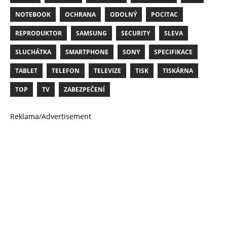
NOTEBOOK
OCHRANA
ODOLNÝ
POCITAC
REPRODUKTOR
SAMSUNG
SECURITY
SLEVA
SLUCHÁTKA
SMARTPHONE
SONY
SPECIFIKACE
TABLET
TELEFON
TELEVIZE
TISK
TISKÁRNA
TOP
TV
ZABEZPEČENÍ
Reklama/Advertisement