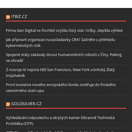
ITBIZ.CZ
Firma Gen Digital ve čtvrtletí zvýšila čistý zisk i tržby, zlepšila výhled
Jak připravit organizaci na požadavky CRA? Začněte u přehledu
kybernetických rizik
Spojené státy zakázaly dovoz humanoidních robotů z Číny, Peking
se ohradil
Z rozvoje AI nejvíce těží San Francisco, New York a britský Zlatý
trojúhelník
První investice nového evropského fondu směřuje do finského
vesmírného start-upu
GOLDSILVER.CZ
Vyhledávání odposlechu a skrytých kamer Obranně Technická
Prohlídka (OTP)