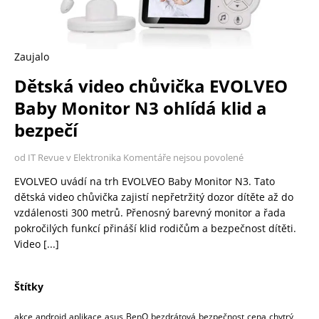
Zaujalo
Dětská video chůvička EVOLVEO
Baby Monitor N3 ohlídá klid a
bezpečí
od IT Revue v Elektronika
Komentáře nejsou povolené
EVOLVEO uvádí na trh EVOLVEO Baby Monitor N3. Tato
dětská video chůvička zajistí nepřetržitý dozor dítěte až do
vzdálenosti 300 metrů. Přenosný barevný monitor a řada
pokročilých funkcí přináší klid rodičům a bezpečnost dítěti.
Video
[...]
Štítky
akce
android
aplikace
asus
BenQ
bezdrátová
bezpečnost
cena
chytrý