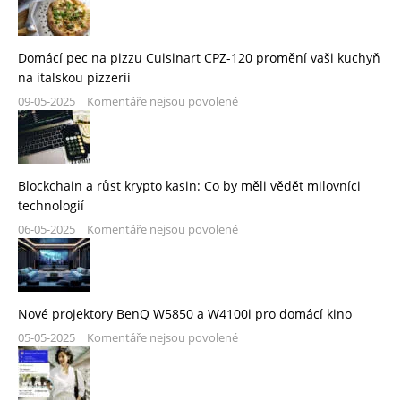
Domácí pec na pizzu Cuisinart CPZ-120 promění vaši kuchyň
na italskou pizzerii
09-05-2025
Komentáře nejsou povolené
Blockchain a růst krypto kasin: Co by měli vědět milovníci
technologií
06-05-2025
Komentáře nejsou povolené
Nové projektory BenQ W5850 a W4100i pro domácí kino
05-05-2025
Komentáře nejsou povolené