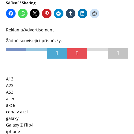
Sdílení / Sharing
Reklama/Advertisement
Žádné související příspěvky.
A13
A23
A53
acer
akce
cena v akci
galaxy
Galaxy Z Flip4
iphone