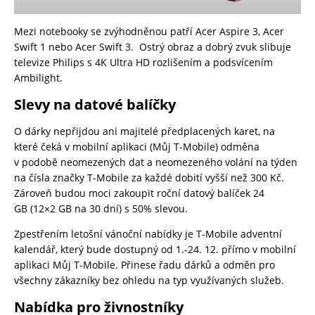
Mezi notebooky se zvýhodněnou patří Acer Aspire 3, Acer
Swift 1 nebo Acer Swift 3. Ostrý obraz a dobrý zvuk slibuje
televize Philips s 4K Ultra HD rozlišením a podsvícením
Ambilight.
Slevy na datové balíčky
O dárky nepřijdou ani majitelé předplacených karet, na
které čeká v mobilní aplikaci (Můj T-Mobile) odměna
v podobě neomezených dat a neomezeného volání na týden
na čísla značky T-Mobile za každé dobití vyšší než 300 Kč.
Zároveň budou moci zakoupit roční datový balíček 24
GB (12×2 GB na 30 dní) s 50% slevou.
Zpestřením letošní vánoční nabídky je T-Mobile adventní
kalendář, který bude dostupný od 1.-24. 12. přímo v mobilní
aplikaci Můj T-Mobile. Přinese řadu dárků a odměn pro
všechny zákazníky bez ohledu na typ využívaných služeb.
Nabídka pro živnostníky