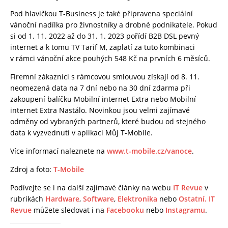
Pod hlavičkou T-Business je také připravena speciální
vánoční nadílka pro živnostníky a drobné podnikatele. Pokud
si od 1. 11. 2022 až do 31. 1. 2023 pořídí B2B DSL pevný
internet a k tomu TV Tarif M, zaplatí za tuto kombinaci
v rámci vánoční akce pouhých 548 Kč na prvních 6 měsíců.
Firemní zákazníci s rámcovou smlouvou získají od 8. 11.
neomezená data na 7 dní nebo na 30 dní zdarma při
zakoupení balíčku Mobilní internet Extra nebo Mobilní
internet Extra Nastálo. Novinkou jsou velmi zajímavé
odměny od vybraných partnerů, které budou od stejného
data k vyzvednutí v aplikaci Můj T-Mobile.
Více informací naleznete na
www.t-mobile.cz/vanoce
.
Zdroj a foto:
T-Mobile
Podívejte se i na další zajímavé články na webu
IT Revue
v
rubrikách
Hardware
,
Software
,
Elektronika
nebo
Ostatní.
IT
Revue
můžete sledovat i na
Facebooku
nebo
Instagramu
.