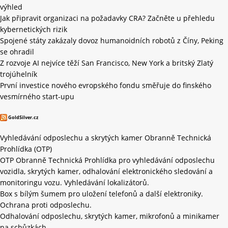
výhled
Jak připravit organizaci na požadavky CRA? Začněte u přehledu
kybernetických rizik
Spojené státy zakázaly dovoz humanoidních robotů z Číny, Peking
se ohradil
Z rozvoje AI nejvíce těží San Francisco, New York a britský Zlatý
trojúhelník
První investice nového evropského fondu směřuje do finského
vesmírného start-upu
GoldSilver.cz
Vyhledávání odposlechu a skrytých kamer Obranně Technická
Prohlídka (OTP)
OTP Obranně Technická Prohlídka pro vyhledávání odposlechu
vozidla, skrytých kamer, odhalování elektronického sledování a
monitoringu vozu. Vyhledávání lokalizátorů.
Box s bílým šumem pro uložení telefonů a další elektroniky.
Ochrana proti odposlechu.
Odhalování odposlechu, skrytých kamer, mikrofonů a minikamer
na schůzkách.