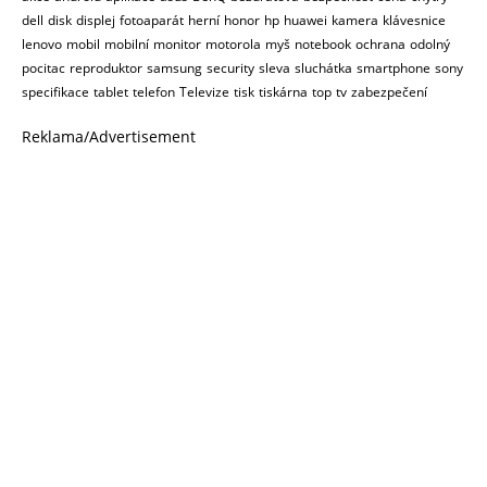
dell
disk
displej
fotoaparát
herní
honor
hp
huawei
kamera
klávesnice
lenovo
mobil
mobilní
monitor
motorola
myš
notebook
ochrana
odolný
pocitac
reproduktor
samsung
security
sleva
sluchátka
smartphone
sony
specifikace
tablet
telefon
Televize
tisk
tiskárna
top
tv
zabezpečení
Reklama/Advertisement