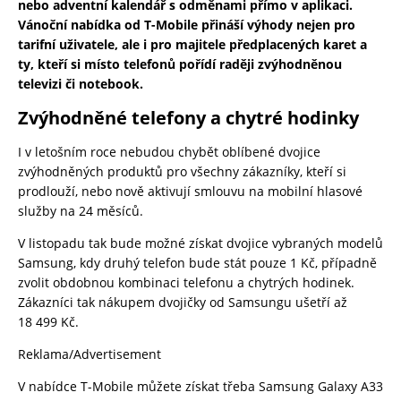
nebo adventní kalendář s odměnami přímo v aplikaci.
Vánoční nabídka od T-Mobile přináší výhody nejen pro
tarifní uživatele, ale i pro majitele předplacených karet a
ty, kteří si místo telefonů pořídí raději zvýhodněnou
televizi či notebook.
Zvýhodněné telefony a chytré hodinky
I v letošním roce nebudou chybět oblíbené dvojice
zvýhodněných produktů pro všechny zákazníky, kteří si
prodlouží, nebo nově aktivují smlouvu na mobilní hlasové
služby na 24 měsíců.
V listopadu tak bude možné získat dvojice vybraných modelů
Samsung, kdy druhý telefon bude stát pouze 1 Kč, případně
zvolit obdobnou kombinaci telefonu a chytrých hodinek.
Zákazníci tak nákupem dvojičky od Samsungu ušetří až
18 499 Kč.
Reklama/Advertisement
V nabídce T-Mobile můžete získat třeba Samsung Galaxy A33