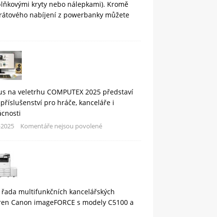
plňkovými kryty nebo nálepkami). Kromě
rátového nabíjení z powerbanky můžete
us na veletrhu COMPUTEX 2025 představí
příslušenství pro hráče, kanceláře i
cnosti
-2025
Komentáře nejsou povolené
 řada multifunkčních kancelářských
áren Canon imageFORCE s modely C5100 a