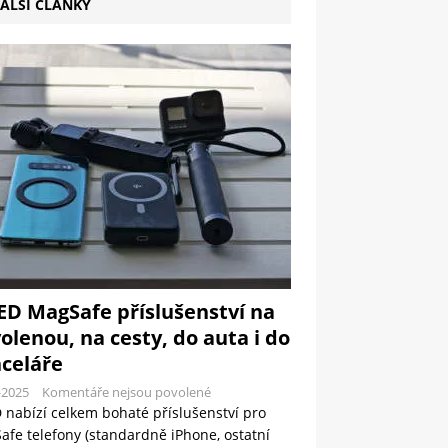
ALŠÍ ČLÁNKY
ED MagSafe příslušenství na
olenou, na cesty, do auta i do
celáře
-2025
Komentáře nejsou povolené
 nabízí celkem bohaté příslušenství pro
fe telefony (standardně iPhone, ostatní