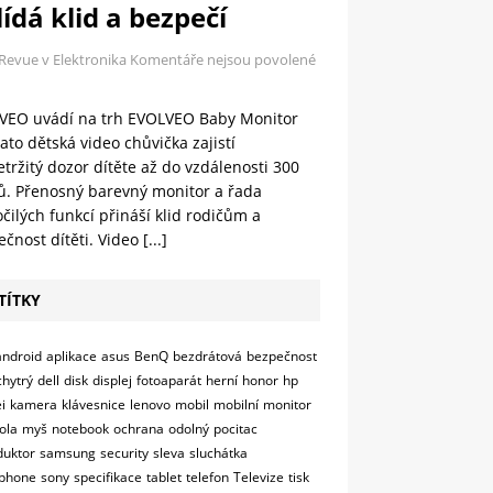
ídá klid a bezpečí
 Revue v Elektronika
Komentáře nejsou povolené
VEO uvádí na trh EVOLVEO Baby Monitor
ato dětská video chůvička zajistí
tržitý dozor dítěte až do vzdálenosti 300
ů. Přenosný barevný monitor a řada
čilých funkcí přináší klid rodičům a
čnost dítěti. Video
[...]
TÍTKY
android
aplikace
asus
BenQ
bezdrátová
bezpečnost
chytrý
dell
disk
displej
fotoaparát
herní
honor
hp
i
kamera
klávesnice
lenovo
mobil
mobilní
monitor
ola
myš
notebook
ochrana
odolný
pocitac
duktor
samsung
security
sleva
sluchátka
phone
sony
specifikace
tablet
telefon
Televize
tisk