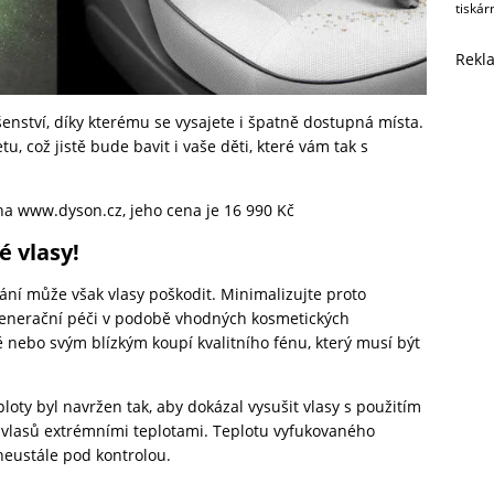
tiskár
Rekl
enství, díky kterému se vysajete i špatně dostupná místa.
 což jistě bude bavit i vaše děti, které vám tak s
 na
www.dyson.cz
, jeho cena je 16 990 Kč
 vlasy!
ání může však vlasy poškodit. Minimalizujte proto
egenerační péči v podobě vhodných kosmetických
ě nebo svým blízkým koupí kvalitního fénu, který musí být
loty byl navržen tak, aby dokázal vysušit vlasy s použitím
ní vlasů extrémními teplotami. Teplotu vyfukovaného
neustále pod kontrolou.