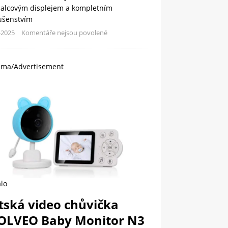
palcovým displejem a kompletním
lušenstvím
-2025
Komentáře nejsou povolené
ama/Advertisement
lo
tská video chůvička
OLVEO Baby Monitor N3