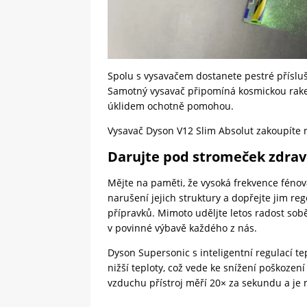
Spolu s vysavačem dostanete pestré přísluš
Samotný vysavač připomíná kosmickou raketu,
úklidem ochotně pomohou.
Vysavač Dyson V12 Slim Absolut zakoupíte
Darujte pod stromeček zdravé
Mějte na paměti, že vysoká frekvence fénov
narušení jejich struktury a dopřejte jim r
přípravků. Mimoto uděljte letos radost sob
v povinné výbavě každého z nás.
Dyson Supersonic s inteligentní regulací tep
nižší teploty, což vede ke snížení poškoze
vzduchu přístroj měří 20× za sekundu a je 