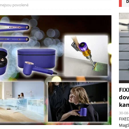
D
na pizzu Cuisinart CPZ-120 promění vaši kuchyň na italskou pizzerii
nejsou povolené
 růst krypto kasin: Co by měli vědět milovníci technologií
FIX
dov
kan
30-08
FIXED
MagSa