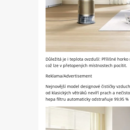
Důležitá je i teplota ovzduší: Přílišné hor
což lze v přetopených místnostech pocítit.
Reklama/Advertisement
Nejnovější model designové čističky vzduchu
od klasických větráků nevíří prach a nečis
hepa filtru automaticky odstraňuje 99,95 % 