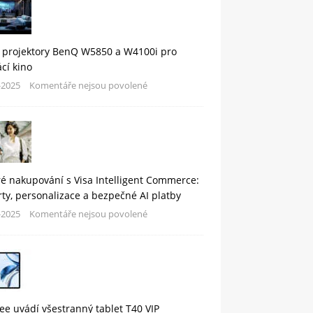
 projektory BenQ W5850 a W4100i pro
cí kino
-2025
Komentáře nejsou povolené
é nakupování s Visa Intelligent Commerce:
rty, personalizace a bezpečné AI platby
-2025
Komentáře nejsou povolené
e uvádí všestranný tablet T40 VIP