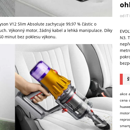
ohl
od IT
yson V12 Slim Absolute zachycuje 99,97 % částic o
vzduch. Výkonný motor, žádný kabel a lehká manipulace. Díky
EVOL
60 minut bez poklesu výkonu.
N3. T
nepře
metr
pokro
bezpe
Š
akce
cena
huawe
motor
repro
smart