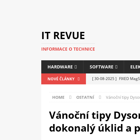
IT REVUE
INFORMACE O TECHNICE
HARDWARE
SOFTWARE
ELE
[ 30-08-2025 ]
FIXED MagSa
NOVÉ ČLÁNKY
ELEKTRONIKA
HOME
OSTATNÍ
Vánoční tipy Dyson
[ 14-05-2025 ]
Genius na v
kanceláře i domácnosti
Vánoční tipy Dyson
[ 12-05-2025 ]
Nová řada m
dokonalý úklid a p
C5100 a 6100
PERIFERI