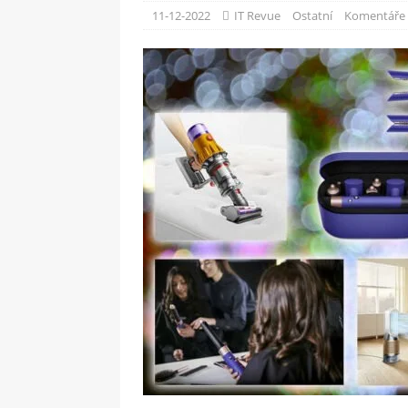
[ 09-05-2025 ]
Domácí pec 
11-12-2022
IT Revue
Ostatní
Komentáře 
OSTATNÍ
[ 06-05-2025 ]
Blockchain a
SOFTWARE