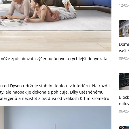
12-05
Domá
vaši 
09-05
ko může způsobovat zvýšenou únavu a rychlejší dehydrataci,
 od Dyson udržuje stabilní teplotu v interiéru. Na rozdíl
toty, ale naopak je dokonale pohlcuje. Díky utěsněnému
Block
alergenů a nečistot z ovzduší od velikosti 0,1 mikrometru.
milov
06-05