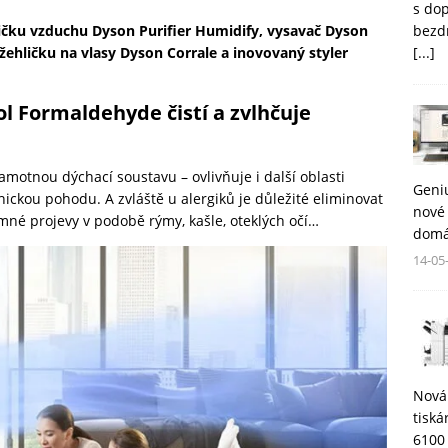
s do
bezd
tičku vzduchu Dyson Purifier Humidify, vysavač Dyson
[...]
žehličku na vlasy Dyson Corrale a inovovaný styler
l Formaldehyde čistí a zvlhčuje
samotnou dýchací soustavu – ovlivňuje i další oblasti
Geni
hickou pohodu. A zvláště u alergiků je důležité eliminovat
nové 
mné projevy v podobě rýmy, kašle, oteklých očí…
domá
14-05
Nová
tisk
6100