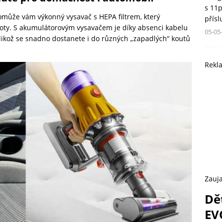
s 11
Pomůže vám výkonný vysavač s HEPA filtrem, který
přís
stoty. S akumulátorovým vysavačem je díky absenci kabelu
05-05
 jelikož se snadno dostanete i do různých „zapadlých“ koutů
Rekl
Zauja
Dě
EV