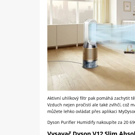
Aktivní uhlíkový filtr pak pomáhá zachytit 
Vzduch nejen pročistí ale také zvlhčí, což 
můžete lehko ovládat přes aplikaci MyDyso
Dyson Purifier Humidify nakoupíte za 20 6
Vysavač Dyson V12 Slim Abso