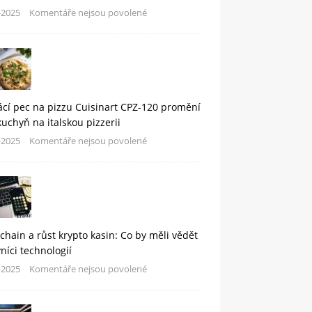
-2025
Komentáře nejsou povolené
cí pec na pizzu Cuisinart CPZ-120 promění
kuchyň na italskou pizzerii
-2025
Komentáře nejsou povolené
chain a růst krypto kasin: Co by měli vědět
níci technologií
-2025
Komentáře nejsou povolené