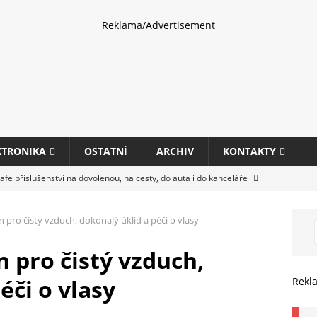
Reklama/Advertisement
KTRONIKA
OSTATNÍ
ARCHIV
KONTAKTY
fe příslušenství na dovolenou, na cesty, do auta i do kanceláře
 pro čistý vzduch, dokonalý úklid a péči o vlasy
eletrhu COMPUTEX 2025 představí nové příslušenství pro hráče,
HARDWARE
 pro čistý vzduch,
ultifunkčních kancelářských tiskáren Canon imageFORCE s modely
éči o vlasy
Rekl
E