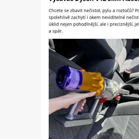
Chcete se zbavit nečistot, pylu a roztočů? 
spolehlivě zachytí i okem neviditelné neči
úklid nejen pohodlnější, ale i preciznější,
a spár.