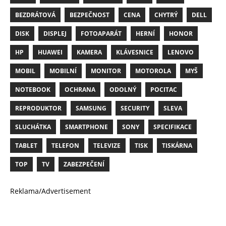
BEZDRÁTOVÁ
BEZPEČNOST
CENA
CHYTRÝ
DELL
DISK
DISPLEJ
FOTOAPARÁT
HERNÍ
HONOR
HP
HUAWEI
KAMERA
KLÁVESNICE
LENOVO
MOBIL
MOBILNÍ
MONITOR
MOTOROLA
MYŠ
NOTEBOOK
OCHRANA
ODOLNÝ
POCITAC
REPRODUKTOR
SAMSUNG
SECURITY
SLEVA
SLUCHÁTKA
SMARTPHONE
SONY
SPECIFIKACE
TABLET
TELEFON
TELEVIZE
TISK
TISKÁRNA
TOP
TV
ZABEZPEČENÍ
Reklama/Advertisement