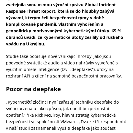
zveřejnila svou osmou výroční zprávu Global Incident
Response Threat Report, která se do hloubky zabývá
výzvami, kterým čelí bezpečnostní týmy v době
komplikované pandemií, vlastním vyhořením a
geopoliticky motivovanými kybernetickými útoky. 65 %
obránců uvádí, že kybernetické útoky zesílily od ruského
vpádu na Ukrajinu.
Studie také popisuje nově vznikající hrozby, jako jsou
podvodné syntetické audio a video nahrávky vytvořené s
využitím umělé inteligence (tzv. „deepfakes“), útoky na
rozhraní API a cílení na samotné bezpečnostní pracovníky.
Pozor na deepfake
„Kybernetičtí zločinci nyní zařazují techniku deepfake do
svého arzenálu jako způsob, jak obejít bezpečnostní
opatření,“ říká Rick McElroy, hlavní stratég kybernetické
bezpečnosti ve společnosti VMware. „Dva ze tří respondentů
v naší studii zaznamenali využití deepfake jako součást