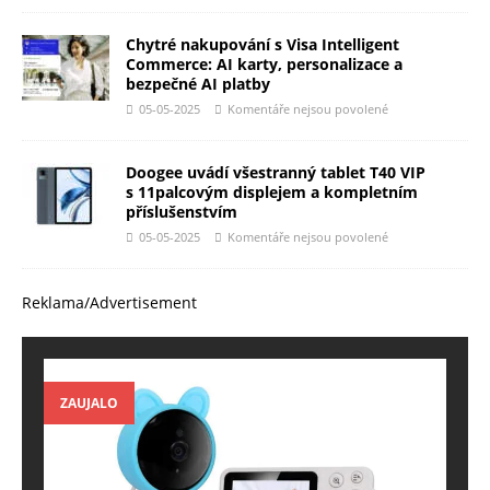
Chytré nakupování s Visa Intelligent
Commerce: AI karty, personalizace a
bezpečné AI platby
05-05-2025
Komentáře nejsou povolené
Doogee uvádí všestranný tablet T40 VIP
s 11palcovým displejem a kompletním
příslušenstvím
05-05-2025
Komentáře nejsou povolené
Reklama/Advertisement
ZAUJALO