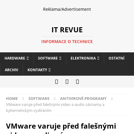
Reklama/Advertisement
IT REVUE
INFORMACE O TECHNICE
HARDWARE
SOFTWARE
ELEKTRONIKA
OSTATNÍ
ARCHIV
KONTAKTY
HOME
SOFTWARE
ANTIVIROVÉ PROGRAMY
VMware varuje před falešnými video a audio záznamy a
kybernetickým vydíráním
VMware varuje před falešnými