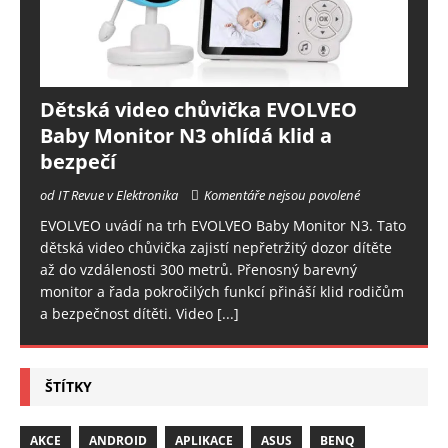
Dětská video chůvička EVOLVEO
Baby Monitor N3 ohlídá klid a
bezpečí
od IT Revue v Elektronika
Komentáře nejsou povolené
EVOLVEO uvádí na trh EVOLVEO Baby Monitor N3. Tato
dětská video chůvička zajistí nepřetržitý dozor dítěte
až do vzdálenosti 300 metrů. Přenosný barevný
monitor a řada pokročilých funkcí přináší klid rodičům
a bezpečnost dítěti. Video
[...]
ŠTÍTKY
AKCE
ANDROID
APLIKACE
ASUS
BENQ