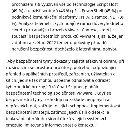
procházení sítí využívali vše od technologie Script Host
(49 %) a úložišť souborů (46 %) přes PowerShell (45 %) po
podnikové komunikační platformy (41 %) a rámec .NET (39
%). Analýza telemetrických údajů v rámci důvěryhodného
cloudu pro analýzu hrozeb VMware Contexa, který je
součástí bezpečnostních produktů VMware, zjistila, že jen
v dubnu a květnu 2022 téměř u poloviny případů
narušení bezpečnosti docházelo k laterálnímu pohybu.
„Aby bezpečnostní týmy dokázaly zajistit efektivní obranu při
rozšiřujícím se prostoru pro útoky, potřebují odpovídající
přehled o aplikačních prostředí, zařízeních, uživatelích a
sítích. Jedině tak mohou úspěšně odhalovat a odrážet
kybernetické hrozby,“ říká Chad Skipper, globální
bezpečnostní technolog společnosti VMware. „Když se
bezpečnostní týmy rozhodují na základě neúplných a
nepřesných dat, snižuje to jejich schopnost implementovat
bezpečnostní strategii, zatímco jejich úsilí o detekci a
blokování laterálního šíření útoků v jejich systémech
omezuje limitovaná informovanost o kontextu.“