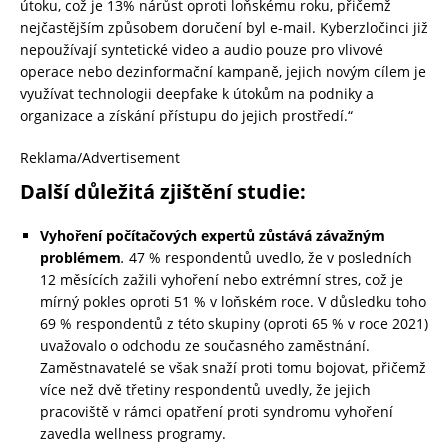
útoku, což je 13% nárůst oproti loňskému roku, přičemž
nejčastějším způsobem doručení byl e-mail. Kyberzločinci již
nepoužívají syntetické video a audio pouze pro vlivové
operace nebo dezinformační kampaně, jejich novým cílem je
využívat technologii deepfake k útokům na podniky a
organizace a získání přístupu do jejich prostředí.“
Reklama/Advertisement
Další důležitá zjištění studie:
Vyhoření počítačových expertů zůstává závažným
problémem
.
47 % respondentů uvedlo, že v posledních
12 měsících zažili vyhoření nebo extrémní stres, což je
mírný pokles oproti 51 % v loňském roce. V důsledku toho
69 % respondentů z této skupiny (oproti 65 % v roce 2021)
uvažovalo o odchodu ze současného zaměstnání.
Zaměstnavatelé se však snaží proti tomu bojovat, přičemž
více než dvě třetiny respondentů uvedly, že jejich
pracoviště v rámci opatření proti syndromu vyhoření
zavedla wellness programy.