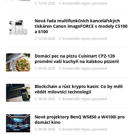
14-05-2025
Komentáře nejsou povolené
Nová řada multifunkčních kancelářských
tiskáren Canon imageFORCE s modely C5100
a 6100
12-05-2025
Komentáře nejsou povolené
Domácí pec na pizzu Cuisinart CPZ-120
promění vaši kuchyň na italskou pizzerii
09-05-2025
Komentáře nejsou povolené
Blockchain a růst krypto kasin: Co by měli
vědět milovníci technologií
06-05-2025
Komentáře nejsou povolené
Nové projektory BenQ W5850 a W4100i pro
domácí kino
05-05-2025
Komentáře nejsou povolené