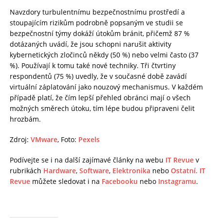
Navzdory turbulentnímu bezpečnostnímu prostředí a
stoupajícím rizikům podrobně popsaným ve studii se
bezpečnostní týmy dokáží útokům bránit, přičemž 87 %
dotázaných uvádí, že jsou schopni narušit aktivity
kybernetických zločinců někdy (50 %) nebo velmi často (37
%). Používají k tomu také nové techniky. Tři čtvrtiny
respondentů (75 %) uvedly, že v současné době zavádí
virtuální záplatování jako nouzový mechanismus. V každém
případě platí, že čím lepší přehled obránci mají o všech
možných směrech útoku, tím lépe budou připraveni čelit
hrozbám.
Zdroj:
VMware
, Foto:
Pexels
Podívejte se i na další zajímavé články na webu
IT Revue
v
rubrikách
Hardware
,
Software
,
Elektronika
nebo
Ostatní.
IT
Revue
můžete sledovat i na
Facebooku
nebo
Instagramu
.