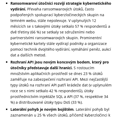
Ransomwaroví útočníci rozvíjí strategie kybernetického
vydírání.
Převaha ransomwarových útoků, často
podpořených spoluprací kyberzločineckých skupin na
temném webu, stále nepolevuje. V uplynulých 12
měsících se s takovými útoky setkalo 57 % respondentů a
dvě třetiny (66 %) se setkaly se sdruženími nebo
partnerstvími ransomwarových skupin. Prominentní
kybernetické kartely stále vydírají podniky a organizace
pomocí technik dvojitého vydírání, vymáhání peněz, aukcí
dat a dalších metod.
Rozhraní API jsou novým koncovým bodem, který pro
útočníky představuje další hranici.
S rostoucím
množstvím aplikačních prostředí se dnes 23 % útoků
zaměřuje na zabezpečení rozhraní API. Mezi nejčastější
typy útoků na rozhraní API patří krádeže dat (v uplynulém
roce se s nimi setkalo 42 % respondentů), útoky
prostřednictvím injektáže SQL a API (37 %, respektive 34
%) a distribuované útoky typu DoS (33 %).
Laterální pohyb je novým bojištěm
.
Laterální pohyb byl
zaznamenán u 25 % všech útoků, přičemž kyberzločinci k