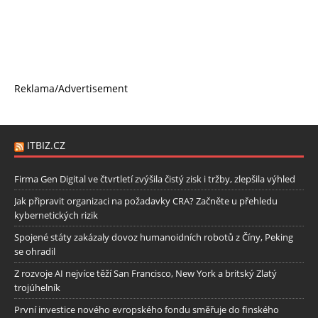
Reklama/Advertisement
ITBIZ.CZ
Firma Gen Digital ve čtvrtletí zvýšila čistý zisk i tržby, zlepšila výhled
Jak připravit organizaci na požadavky CRA? Začněte u přehledu
kybernetických rizik
Spojené státy zakázaly dovoz humanoidních robotů z Číny, Peking
se ohradil
Z rozvoje AI nejvíce těží San Francisco, New York a britský Zlatý
trojúhelník
První investice nového evropského fondu směřuje do finského