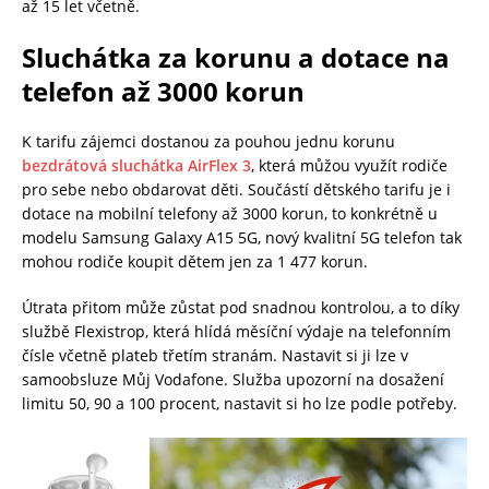
až 15 let včetně.
Sluchátka za korunu a dotace na
telefon až 3000 korun
K tarifu zájemci dostanou za pouhou jednu korunu
bezdrátová sluchátka AirFlex 3
, která můžou využít rodiče
pro sebe nebo obdarovat děti. Součástí dětského tarifu je i
dotace na mobilní telefony až 3000 korun, to konkrétně u
modelu Samsung Galaxy A15 5G, nový kvalitní 5G telefon tak
mohou rodiče koupit dětem jen za 1 477 korun.
Útrata přitom může zůstat pod snadnou kontrolou, a to díky
službě Flexistrop, která hlídá měsíční výdaje na telefonním
čísle včetně plateb třetím stranám. Nastavit si ji lze v
samoobsluze Můj Vodafone. Služba upozorní na dosažení
limitu 50, 90 a 100 procent, nastavit si ho lze podle potřeby.