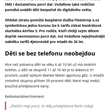
SMS i dostatečnou porci dat. Vodafone také rodičům
pomáhá uvádět děti bezpečně do digitálního světa.
Ohlídat útratu pomůže bezplatná služba Flexistrop a za
symbolickou jednu korunu lze k tarifu získat bezdrátová
sluchátka AirFlex 3. Pro rodiče, kteří chtějí svým dětem
dopřát neomezenou porci dat, má Vodafone nejvýhodnější
nabídku tarifů #jetovtobě pro mladé do 26 let.
Děti se bez telefonu neobejdou
Více než polovina dětí ve věku 6 až 10 let už má mobilní
telefon, u dětí ve skupině 11 až 16 let je to dokonce 91
procent, uvádí výzkum Market Meter agentury g82. U mladší
zmíněné skupiny přitom 59 procent dětí, které mají mobil,
používá předplacené karty.
Reklama/Advertisement
„Rodiče mají pocit, že díky předplacené kartě získají