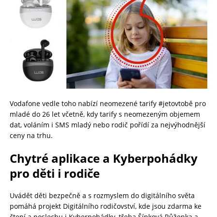
Vodafone vedle toho nabízí neomezené tarify #jetovtobě pro
mladé do 26 let včetně, kdy tarify s neomezeným objemem
dat, voláním i SMS mladý nebo rodič pořídí za nejvýhodnější
ceny na trhu.
Chytré aplikace a Kyberpohádky
pro děti i rodiče
Uvádět děti bezpečně a s rozmyslem do digitálního světa
pomáhá projekt Digitálního rodičovství, kde jsou zdarma ke
čtení a poslechu i Kyberpohádky, třeba Šípková Růženka a