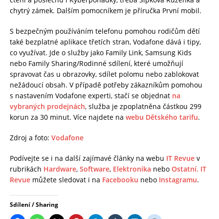
chytrý zámek. Dalším pomocníkem je příručka První mobil.
S bezpečným používáním telefonu pomohou rodičům dětí
také bezplatné aplikace třetích stran, Vodafone dává i tipy,
co využívat. Jde o služby jako Family Link, Samsung Kids
nebo Family Sharing/Rodinné sdílení, které umožňují
spravovat čas u obrazovky, sdílet polomu nebo zablokovat
nežádoucí obsah. V případě potřeby zákazníkům pomohou
s nastavením Vodafone experti, stačí se objednat
na
vybraných prodejnách
, služba je zpoplatněna částkou 299
korun za 30 minut. Více najdete na
webu Dětského tarifu
.
Zdroj a foto:
Vodafone
Podívejte se i na další zajímavé články na webu
IT Revue
v
rubrikách
Hardware
,
Software
,
Elektronika
nebo
Ostatní.
IT
Revue
můžete sledovat i na
Facebooku
nebo
Instagramu
.
Sdílení / Sharing