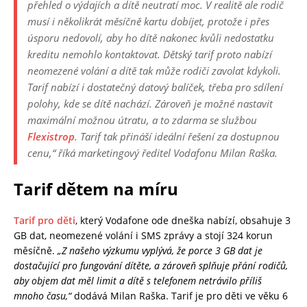
přehled o výdajích a dítě neutratí moc. V realitě ale rodič
musí i několikrát měsíčně kartu dobíjet, protože i přes
úsporu nedovolí, aby ho dítě nakonec kvůli
nedostatku
kreditu nemohlo kontaktovat. Dětský tarif proto nabízí
neomezené volání a dítě tak může rodiči zavolat kdykoli.
Tarif nabízí i dostatečný datový balíček, třeba pro sdílení
polohy, kde se dítě nachází. Zároveň je možné nastavit
maximální možnou útratu, a to zdarma se službou
Flexistrop
. Tarif tak přináší ideální řešení za dostupnou
cenu,“
říká marketingový ředitel Vodafonu Milan Raška.
Tarif dětem na míru
Tarif pro děti
, který Vodafone ode dneška nabízí, obsahuje 3
GB dat, neomezené volání i SMS zprávy a stojí 324 korun
měsíčně.
„Z našeho výzkumu vyplývá, že porce 3 GB dat je
dostačující pro fungování dítěte, a zároveň splňuje přání rodičů,
aby objem dat měl limit a dítě s telefonem netrávilo příliš
mnoho času,“
dodává Milan Raška. Tarif je pro děti ve věku 6