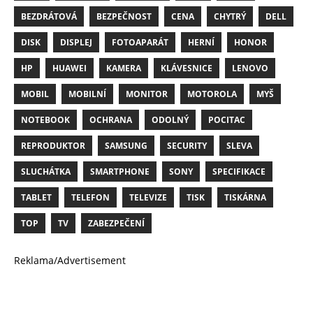
BEZDRÁTOVÁ
BEZPEČNOST
CENA
CHYTRÝ
DELL
DISK
DISPLEJ
FOTOAPARÁT
HERNÍ
HONOR
HP
HUAWEI
KAMERA
KLÁVESNICE
LENOVO
MOBIL
MOBILNÍ
MONITOR
MOTOROLA
MYŠ
NOTEBOOK
OCHRANA
ODOLNÝ
POCITAC
REPRODUKTOR
SAMSUNG
SECURITY
SLEVA
SLUCHÁTKA
SMARTPHONE
SONY
SPECIFIKACE
TABLET
TELEFON
TELEVIZE
TISK
TISKÁRNA
TOP
TV
ZABEZPEČENÍ
Reklama/Advertisement