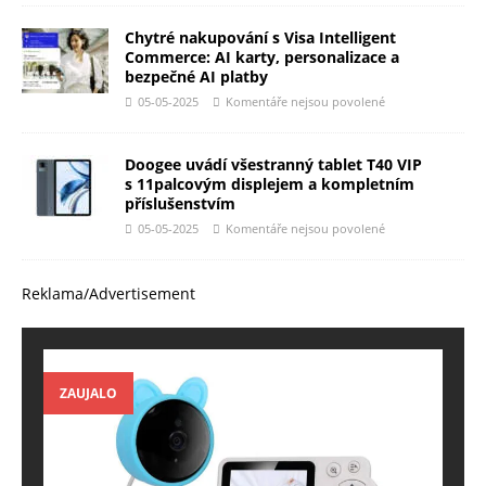
Chytré nakupování s Visa Intelligent
Commerce: AI karty, personalizace a
bezpečné AI platby
05-05-2025
Komentáře nejsou povolené
Doogee uvádí všestranný tablet T40 VIP
s 11palcovým displejem a kompletním
příslušenstvím
05-05-2025
Komentáře nejsou povolené
Reklama/Advertisement
ZAUJALO