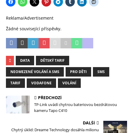
Reklama/Advertisement
Žádné související příspěvky.
DATA
DĚTSKÝ TARIF
NEOMEZENÉ VOLÁNÍ A SMS
PRO DĚTI
SMS
TARIF
VODAFONE
VOLÁNÍ
PŘEDCHOZÍ
TP-Link uvádí chytrou bateriovou bezdrátovou
kameru Tapo C410
DALŠÍ
Chytrý úklid: Dreame Technology dosáhla milionu