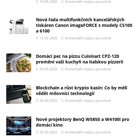
14-05-2025
Komentáře nejsou povolené
Nová řada multifunkčních kancelářských
tiskáren Canon imageFORCE s modely C5100
a 6100
12-05-2025
Komentáře nejsou povolené
Domácí pec na pizzu Cuisinart CPZ-120
promění vaši kuchyň na italskou pizzerii
09-05-2025
Komentáře nejsou povolené
Blockchain a růst krypto kasin: Co by měli
vědět milovníci technologií
06-05-2025
Komentáře nejsou povolené
Nové projektory BenQ W5850 a W4100i pro
domácí kino
05-05-2025
Komentáře nejsou povolené