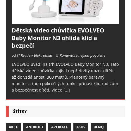
Dětská video chůvička EVOLVEO
Baby Monitor N3 ohlídá klid a
bezpečí
od IT Revue v Elektronika
Komentáře nejsou povolené
EVOLVEO uvádí na trh EVOLVEO Baby Monitor N3. Tato
dětská video chůvička zajistí nepřetržitý dozor dítěte
až do vzdálenosti 300 metrů. Přenosný barevný
monitor a řada pokročilých funkcí přináší klid rodičům
a bezpečnost dítěti. Video
[...]
ŠTÍTKY
AKCE
ANDROID
APLIKACE
ASUS
BENQ