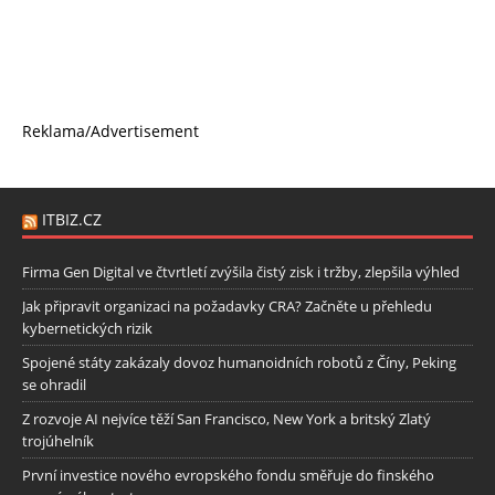
Reklama/Advertisement
ITBIZ.CZ
Firma Gen Digital ve čtvrtletí zvýšila čistý zisk i tržby, zlepšila výhled
Jak připravit organizaci na požadavky CRA? Začněte u přehledu
kybernetických rizik
Spojené státy zakázaly dovoz humanoidních robotů z Číny, Peking
se ohradil
Z rozvoje AI nejvíce těží San Francisco, New York a britský Zlatý
trojúhelník
První investice nového evropského fondu směřuje do finského