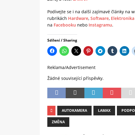
Podívejte se i na další zajímavé články na
rubrikách
Hardware
,
Software
,
Elektronika
na
Facebooku
nebo
Instagramu
.
Sdílení / Sharing
Reklama/Advertisement
Žádné související příspěvky.
AUTOKAMERA
LAMAX
PODPO
ZMĚNA