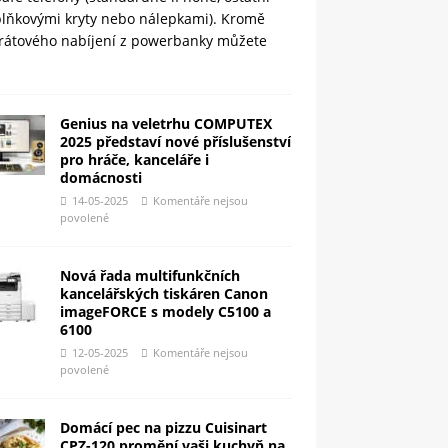
plňkovými kryty nebo nálepkami). Kromě
rátového nabíjení z powerbanky můžete
Genius na veletrhu COMPUTEX
2025 představí nové příslušenství
pro hráče, kanceláře i
domácnosti
14-05-2025
Komentáře nejsou
povolené
Nová řada multifunkčních
kancelářských tiskáren Canon
imageFORCE s modely C5100 a
6100
12-05-2025
Komentáře nejsou
povolené
Domácí pec na pizzu Cuisinart
CPZ-120 promění vaši kuchyň na