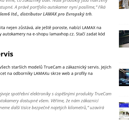
MAXu víme, co zákazníky baví. Naše produkty jsou navrženy
ostupné. A právě portfolio autokamer nyní posílíme
,“ říká
lem6 Itd., distributor LAMAX pro Evropský trh
.
alita nejen zůstává, ale ještě poroste, nabízí LAMAX na
y autokamery na e-shopu lamaxhop.cz. Stačí zadat kód
rvis
ech starších modelů TrueCam a zákaznický servis. Jejich
acet na odborníky LAMAXu skrze web a profily na
 vývoje spotřební elektroniky s úspěšnými produkty TrueCam
utokamery dostupné všem. Věříme, že nám zákaznicí
neme další tisíce bezpečně najetých kilometrů
,“ uzavírá