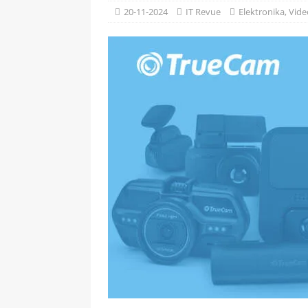
[ 09-05-2025 ]
Domácí pec 
20-11-2024
IT Revue
Elektronika
,
Vide
OSTATNÍ
[ 06-05-2025 ]
Blockchain a
SOFTWARE