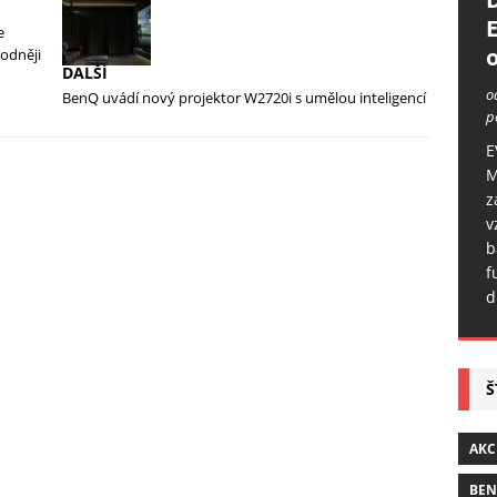
e
o
hodněji
DALŠÍ
o
BenQ uvádí nový projektor W2720i s umělou inteligencí
p
E
M
z
v
b
f
d
Š
AKC
BE