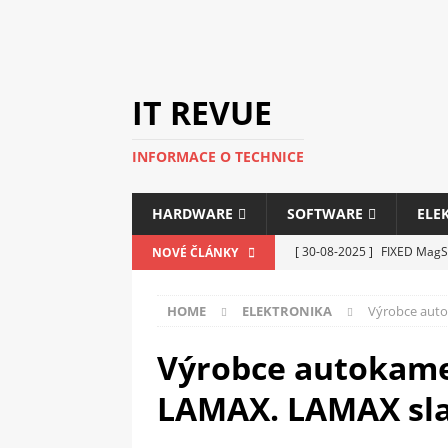
IT REVUE
INFORMACE O TECHNICE
HARDWARE
SOFTWARE
ELE
[ 30-08-2025 ]
FIXED MagSa
NOVÉ ČLÁNKY
ELEKTRONIKA
HOME
ELEKTRONIKA
Výrobce auto
[ 14-05-2025 ]
Genius na v
kanceláře i domácnosti
Výrobce autokame
[ 12-05-2025 ]
Nová řada m
LAMAX. LAMAX sla
C5100 a 6100
PERIFERI