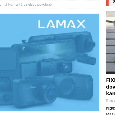
D
na pizzu Cuisinart CPZ-120 promění vaši kuchyň na italskou pizzerii
o
Komentáře nejsou povolené
 růst krypto kasin: Co by měli vědět milovníci technologií
FIX
dov
kan
30-
FIXED
MagSa