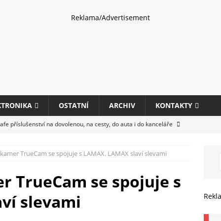
Reklama/Advertisement
KTRONIKA
OSTATNÍ
ARCHIV
KONTAKTY
fe příslušenství na dovolenou, na cesty, do auta i do kanceláře
kamer TrueCam se spojuje s LAMAX. LAMAX slaví slevami
eletrhu COMPUTEX 2025 představí nové příslušenství pro hráče,
HARDWARE
r TrueCam se spojuje s
ultifunkčních kancelářských tiskáren Canon imageFORCE s modely
ví slevami
Rekl
E