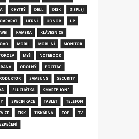
A
CHYTRÝ
DELL
DISK
DISPLEJ
OAPARÁT
HERNÍ
HONOR
HP
WEI
KAMERA
KLÁVESNICE
NOVO
MOBIL
MOBILNÍ
MONITOR
TOROLA
MYŠ
NOTEBOOK
HRANA
ODOLNÝ
POCITAC
RODUKTOR
SAMSUNG
SECURITY
VA
SLUCHÁTKA
SMARTPHONE
NY
SPECIFIKACE
TABLET
TELEFON
EVIZE
TISK
TISKÁRNA
TOP
TV
EZPEČENÍ