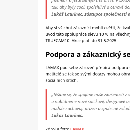
jménem, a ještě silnější než dříve. V LA
tak, aby byly cool, spolehlivé a cenově d
Lukáš Laurinec, zástupce společnosti e
Aby si všichni zákazníci mohli ověřit, že kv
úvod této spolupráce slevu 10 % na všechn
TRUECAM10. Akce platí do 31.5.2025.
Podpora a zákaznický se
LAMAX pod sebe zároveň přebírá podporu vš
majitelé se tak se svými dotazy mohou obr
sociálních sítích.
„
Těšíme se, že spojíme naše zkušenosti z
a nabídneme nové špičkové, designové a
nadále zachovají přízeň a společně zvlád
Lukáš Laurinec
.
Zdroj a foto:
LAMAX