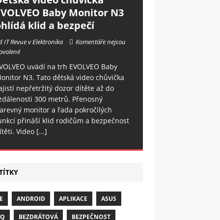
EVOLVEO Baby Monitor N3
hlídá klid a bezpečí
d IT Revue v Elektronika
Komentáře nejsou
ovolené
VOLVEO uvádí na trh EVOLVEO Baby
onitor N3. Tato dětská video chůvička
ajistí nepřetržitý dozor dítěte až do
zdálenosti 300 metrů. Přenosný
arevný monitor a řada pokročilých
unkcí přináší klid rodičům a bezpečnost
ítěti. Video
[...]
TÍTKY
E
ANDROID
APLIKACE
ASUS
NQ
BEZDRÁTOVÁ
BEZPEČNOST