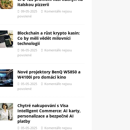
italskou pizzerii
09-05-2025
Komentáře nejsou
povolené
Blockchain a růst krypto kasin:
Co by měli vědět milovníci
technologií
06-05-2025
Komentáře nejsou
povolené
Nové projektory BenQ W5850 a
W4100i pro domácí kino
05-05-2025
Komentáře nejsou
povolené
Chytré nakupování s Visa
Intelligent Commerce: AI karty,
personalizace a bezpečné AI
platby
05-05-2025
Komentáře nejsou