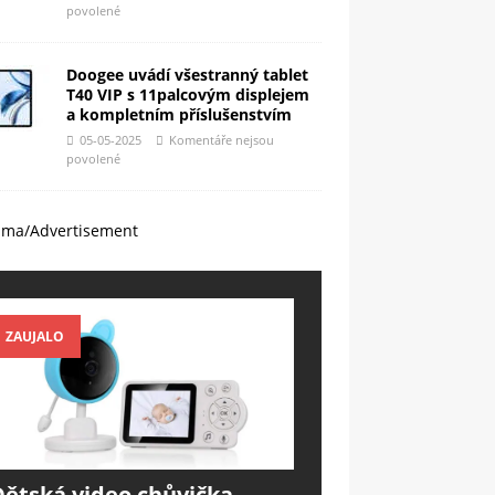
povolené
Doogee uvádí všestranný tablet
T40 VIP s 11palcovým displejem
a kompletním příslušenstvím
05-05-2025
Komentáře nejsou
povolené
ama/Advertisement
ZAUJALO
Dětská video chůvička