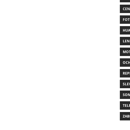
CEN
FOT
HUA
LE
MO
OC
REP
SLE
SO
TEL
ZAB