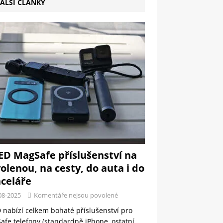
ALŠÍ ČLÁNKY
ED MagSafe příslušenství na
olenou, na cesty, do auta i do
celáře
08-2025
Komentáře nejsou povolené
 nabízí celkem bohaté příslušenství pro
fe telefony (standardně iPhone, ostatní