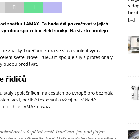
s do
bezd
[...]
d značku LAMAX. Ta bude dál pokračovat v jejich
s výrobou spotřební elektroniky. Na startu prodejů
ěšné značky TrueCam, která se stala spolehlivým a
celém světě. Nově TrueCam spojuje síly s profesionály
ry budou prodávat.
e řidičů
u staly společníkem na cestách po Evropě pro bezmála
polehlivost, pečlivé testování a vývoj na základě
 na to chce LAMAX navázat.
pokračovat v úspěšné cestě TrueCam, jen pod jiným