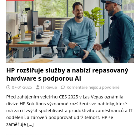
HP rozšiřuje služby a nabízí repasovaný
hardware s podporou AI
07-01-2025
IT Revue
Komentáře nejsou povolené
Před zahájením veletrhu CES 2025 v Las Vegas oznámila
divize HP Solutions významné rozšíření své nabídky, které
má za cíl zvýšit spolehlivost a produktivitu zaměstnanců a IT
oddělení, a zároveň podporovat udržitelnost. HP se
zaměřuje
[…]