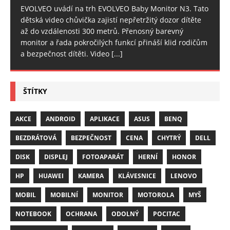
EVOLVEO uvádí na trh EVOLVEO Baby Monitor N3. Tato
dětská video chůvička zajistí nepřetržitý dozor dítěte
až do vzdálenosti 300 metrů. Přenosný barevný
monitor a řada pokročilých funkcí přináší klid rodičům
a bezpečnost dítěti. Video
[...]
ŠTÍTKY
AKCE
ANDROID
APLIKACE
ASUS
BENQ
BEZDRÁTOVÁ
BEZPEČNOST
CENA
CHYTRÝ
DELL
DISK
DISPLEJ
FOTOAPARÁT
HERNÍ
HONOR
HP
HUAWEI
KAMERA
KLÁVESNICE
LENOVO
MOBIL
MOBILNÍ
MONITOR
MOTOROLA
MYŠ
NOTEBOOK
OCHRANA
ODOLNÝ
POCITAC