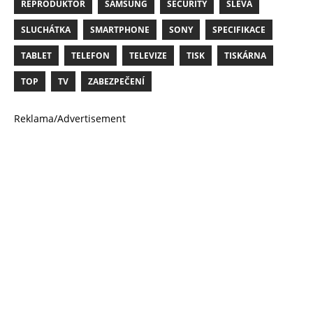
REPRODUKTOR
SAMSUNG
SECURITY
SLEVA
SLUCHÁTKA
SMARTPHONE
SONY
SPECIFIKACE
TABLET
TELEFON
TELEVIZE
TISK
TISKÁRNA
TOP
TV
ZABEZPEČENÍ
Reklama/Advertisement