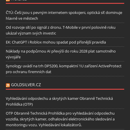
ČTÚ: Češi jsou s pevným internetem spokojeni, optická síť dominuje
hlavně ve městech
Od rozvoje sítí po signál z dronu. T-Mobile v první polovině roku
ukázal význam svých investic
EK: ChatGPT i Roblox mohou spadat pod přísnější pravidla
Náklady na podpůrnou AI převýší do roku 2028 plat samotného
vývojáře
Synology uvádí na trh DP5200, kompaktní 1U zařízení ActiveProtect
pro ochranu firemních dat
GOLDSILVER.CZ
Vyhledávání odposlechu a skrytých kamer Obranně Technická
Prohlídka (OTP)
OTP Obranně Technická Prohlídka pro vyhledávání odposlechu
vozidla, skrytých kamer, odhalování elektronického sledování a
monitoringu vozu. Vyhledávání lokalizátorů.