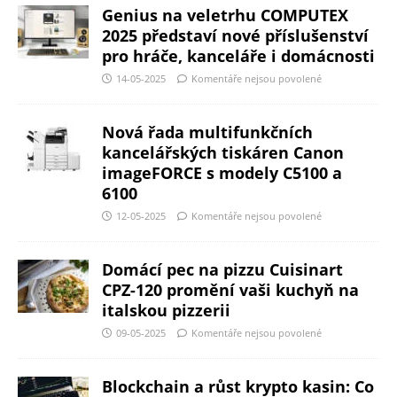
Genius na veletrhu COMPUTEX
2025 představí nové příslušenství
pro hráče, kanceláře i domácnosti
14-05-2025
Komentáře nejsou povolené
Nová řada multifunkčních
kancelářských tiskáren Canon
imageFORCE s modely C5100 a
6100
12-05-2025
Komentáře nejsou povolené
Domácí pec na pizzu Cuisinart
CPZ-120 promění vaši kuchyň na
italskou pizzerii
09-05-2025
Komentáře nejsou povolené
Blockchain a růst krypto kasin: Co