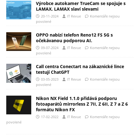
Výrobce autokamer TrueCam se spojuje s
LAMAX. LAMAX slaví slevami
20-11-2024
IT Revue
Komentáře nejsou
povolené
OPPO nabízí telefon Reno12 FS 5G s
očekávanou podporou AI.
09-07-2024
IT Revue
Komentáře nejsou
povolené
Call centra Conectart na zákaznické lince
testují ChatGPT
03-05-2023
IT Revue
Komentáře nejsou
povolené
Nikon NX Field 1.1.0 přidává podporu
fotoaparátů mirrorless Z 7II, Z 6II, Z 7 a Z 6
formátu Nikon FX
17-02-2022
IT Revue
Komentáře nejsou
povolené