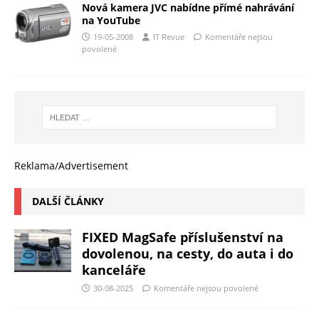
Nová kamera JVC nabídne přímé nahrávání
na YouTube
19-05-2008
IT Revue
Komentáře nejsou
povolené
Reklama/Advertisement
DALŠÍ ČLÁNKY
FIXED MagSafe příslušenství na
dovolenou, na cesty, do auta i do
kanceláře
30-08-2025
Komentáře nejsou povolené