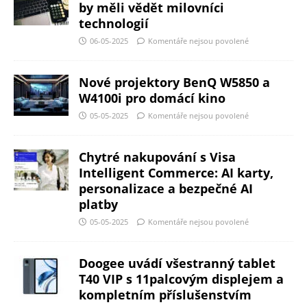
by měli vědět milovníci
technologií
06-05-2025
Komentáře nejsou povolené
Nové projektory BenQ W5850 a
W4100i pro domácí kino
05-05-2025
Komentáře nejsou povolené
Chytré nakupování s Visa
Intelligent Commerce: AI karty,
personalizace a bezpečné AI
platby
05-05-2025
Komentáře nejsou povolené
Doogee uvádí všestranný tablet
T40 VIP s 11palcovým displejem a
kompletním příslušenstvím