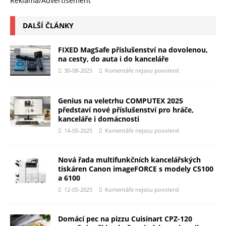
Reklama/Advertisement
DALŠÍ ČLÁNKY
FIXED MagSafe příslušenství na dovolenou,
na cesty, do auta i do kanceláře
30-08-2025
Komentáře nejsou povolené
Genius na veletrhu COMPUTEX 2025
představí nové příslušenství pro hráče,
kanceláře i domácnosti
14-05-2025
Komentáře nejsou povolené
Nová řada multifunkčních kancelářských
tiskáren Canon imageFORCE s modely C5100
a 6100
12-05-2025
Komentáře nejsou povolené
Domácí pec na pizzu Cuisinart CPZ-120