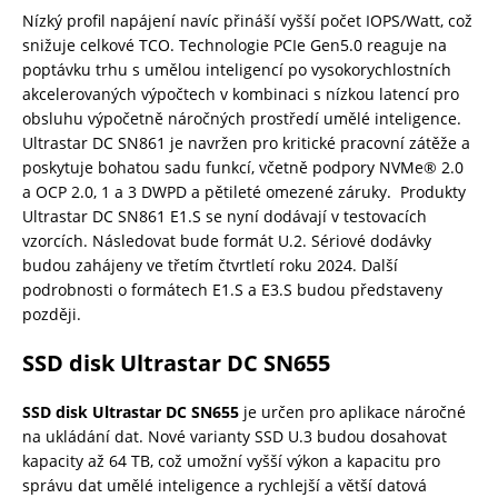
Nízký profil napájení navíc přináší vyšší počet IOPS/Watt, což
snižuje celkové TCO. Technologie PCIe Gen5.0 reaguje na
poptávku trhu s umělou inteligencí po vysokorychlostních
akcelerovaných výpočtech v kombinaci s nízkou latencí pro
obsluhu výpočetně náročných prostředí umělé inteligence.
Ultrastar DC SN861 je navržen pro kritické pracovní zátěže a
poskytuje bohatou sadu funkcí, včetně podpory NVMe® 2.0
a OCP 2.0, 1 a 3 DWPD a pětileté omezené záruky. Produkty
Ultrastar DC SN861 E1.S se nyní dodávají v testovacích
vzorcích. Následovat bude formát U.2. Sériové dodávky
budou zahájeny ve třetím čtvrtletí roku 2024. Další
podrobnosti o formátech E1.S a E3.S budou představeny
později.
SSD disk Ultrastar DC SN655
SSD disk Ultrastar DC SN655
je určen pro aplikace náročné
na ukládání dat. Nové varianty SSD U.3 budou dosahovat
kapacity až 64 TB, což umožní vyšší výkon a kapacitu pro
správu dat umělé inteligence a rychlejší a větší datová