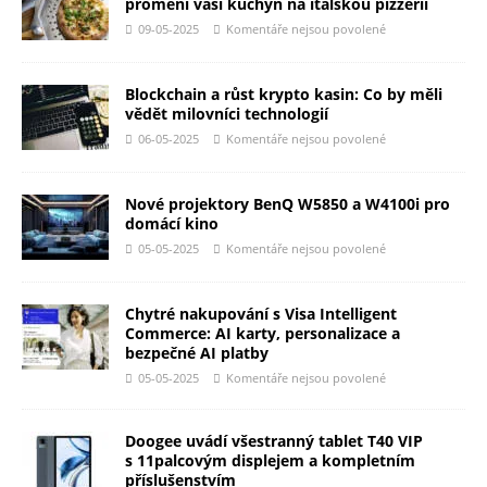
promění vaši kuchyň na italskou pizzerii
09-05-2025
Komentáře nejsou povolené
Blockchain a růst krypto kasin: Co by měli
vědět milovníci technologií
06-05-2025
Komentáře nejsou povolené
Nové projektory BenQ W5850 a W4100i pro
domácí kino
05-05-2025
Komentáře nejsou povolené
Chytré nakupování s Visa Intelligent
Commerce: AI karty, personalizace a
bezpečné AI platby
05-05-2025
Komentáře nejsou povolené
Doogee uvádí všestranný tablet T40 VIP
s 11palcovým displejem a kompletním
příslušenstvím