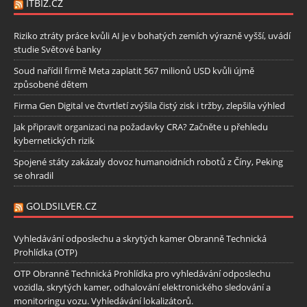
ITBIZ.CZ
Riziko ztráty práce kvůli AI je v bohatých zemích výrazně vyšší, uvádí
studie Světové banky
Soud nařídil firmě Meta zaplatit 567 milionů USD kvůli újmě
způsobené dětem
Firma Gen Digital ve čtvrtletí zvýšila čistý zisk i tržby, zlepšila výhled
Jak připravit organizaci na požadavky CRA? Začněte u přehledu
kybernetických rizik
Spojené státy zakázaly dovoz humanoidních robotů z Číny, Peking
se ohradil
GOLDSILVER.CZ
Vyhledávání odposlechu a skrytých kamer Obranně Technická
Prohlídka (OTP)
OTP Obranně Technická Prohlídka pro vyhledávání odposlechu
vozidla, skrytých kamer, odhalování elektronického sledování a
monitoringu vozu. Vyhledávání lokalizátorů.