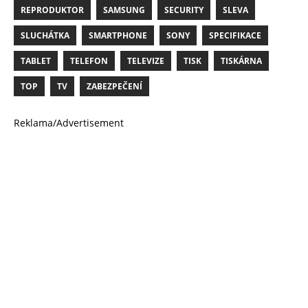
REPRODUKTOR
SAMSUNG
SECURITY
SLEVA
SLUCHÁTKA
SMARTPHONE
SONY
SPECIFIKACE
TABLET
TELEFON
TELEVIZE
TISK
TISKÁRNA
TOP
TV
ZABEZPEČENÍ
Reklama/Advertisement