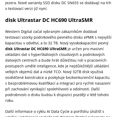
jezera. Nové varianty SSD disku DC SN655 se dodávají na trh
v testovací verzi již nyní.
disk Ultrastar DC HC690 UltraSMR
Western Digital začal vybraným zákazníkům dodávat
testovací vzorky podnikového pevného disku ePMR s nejvyšší
kapacitou v odvětví, a to 32 TB. Nový vysokokapacitní pevný
disk Ultrastar DC HC690 UltraSMR
je určen pro masivní
ukládání dat v hyperškálových cloudových a podnikových
datových centrech a bude hrát důležitou roli v pracovních
postupech umělé inteligence, kde je nejdůležitější ukládání
velkých objemů dat a nízké TCO. Nový 32TB disk využívá
osvědčené konstrukce a poskytuje bezkonkurenční kapacitu
s bezproblémovou kvalifikací a integrací pro rychlé nasazení
při zachování vynikající spolehlivosti a odolnosti. Další
podrobnosti o disku budou k dispozici později v létě tohoto
roku.
Další informace o cyklu AI Data Cycle a portfoliu úložišť s