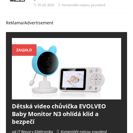
05-05-2025
Komentáře nejsou povolené
Reklama/Advertisement
ZAUJALO
Dětská video chůvička EVOLVEO
Baby Monitor N3 ohlídá klid a
bezpečí
od IT Revue v Elektronika
Komentáře nejsou povolené