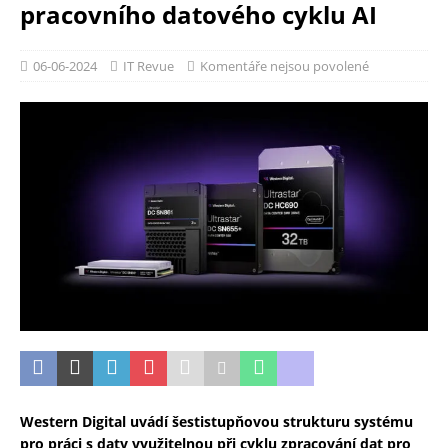
pracovního datového cyklu AI
06-06-2024
IT Revue
Komentáře nejsou povolené
Western Digital uvádí šestistupňovou strukturu systému
pro práci s daty využitelnou při cyklu zpracování dat pro