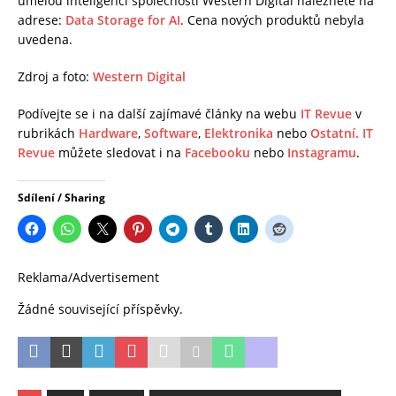
umělou inteligencí společnosti Western Digital naleznete na
adrese:
Data Storage for AI
. Cena nových produktů nebyla
uvedena.
Zdroj a foto:
Western Digital
Podívejte se i na další zajímavé články na webu
IT Revue
v
rubrikách
Hardware
,
Software
,
Elektronika
nebo
Ostatní.
IT
Revue
můžete sledovat i na
Facebooku
nebo
Instagramu
.
Sdílení / Sharing
Reklama/Advertisement
Žádné související příspěvky.