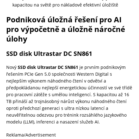
kapacitou na světě pro nákladově efektivní úložiště
Podniková úložná řešení pro AI
pro výpočetně a úložně náročné
úlohy
SSD disk Ultrastar DC SN861
Nový
SSD disk Ultrastar DC SN861
je prvním podnikovým
řešením PCIe Gen 5.0 společnosti Western Digital s
nejlepším výkonem náhodného čtení v odvětví a
předpokládanou nejlepší energetickou účinností ve své třídě
pro pracovní zátěže s umělou inteligencí. S kapacitou až 16
TB přináší až trojnásobný nárůst výkonu náhodného čtení
oproti předchozí generaci s ultra nízkou latencí a
neuvěřitelnou odezvou pro trénink rozsáhlého jazykového
modelu (LLM), inferenci a nasazení služeb AI.
Reklama/Advertisement