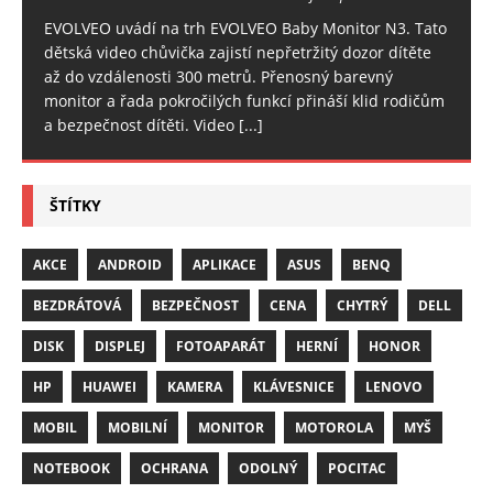
EVOLVEO uvádí na trh EVOLVEO Baby Monitor N3. Tato
dětská video chůvička zajistí nepřetržitý dozor dítěte
až do vzdálenosti 300 metrů. Přenosný barevný
monitor a řada pokročilých funkcí přináší klid rodičům
a bezpečnost dítěti. Video
[...]
ŠTÍTKY
AKCE
ANDROID
APLIKACE
ASUS
BENQ
BEZDRÁTOVÁ
BEZPEČNOST
CENA
CHYTRÝ
DELL
DISK
DISPLEJ
FOTOAPARÁT
HERNÍ
HONOR
HP
HUAWEI
KAMERA
KLÁVESNICE
LENOVO
MOBIL
MOBILNÍ
MONITOR
MOTOROLA
MYŠ
NOTEBOOK
OCHRANA
ODOLNÝ
POCITAC