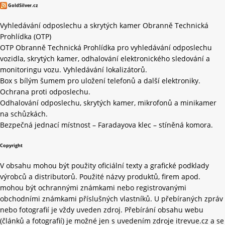
GoldSilver.cz
Vyhledávání odposlechu a skrytých kamer Obranně Technická
Prohlídka (OTP)
OTP Obranně Technická Prohlídka pro vyhledávání odposlechu
vozidla, skrytých kamer, odhalování elektronického sledování a
monitoringu vozu. Vyhledávání lokalizátorů.
Box s bílým šumem pro uložení telefonů a další elektroniky.
Ochrana proti odposlechu.
Odhalování odposlechu, skrytých kamer, mikrofonů a minikamer
na schůzkách.
Bezpečná jednací místnost – Faradayova klec – stíněná komora.
Copyright
V obsahu mohou být použity oficiální texty a grafické podklady
výrobců a distributorů. Použité názvy produktů, firem apod.
mohou být ochrannými známkami nebo registrovanými
obchodními známkami příslušných vlastníků. U přebíraných zpráv
nebo fotografií je vždy uveden zdroj. Přebírání obsahu webu
(článků a fotografií) je možné jen s uvedením zdroje itrevue.cz a se