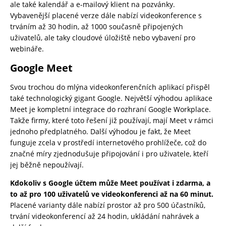
ale také kalendář a e-mailový klient na pozvánky.
Vybavenější placené verze dále nabízí videokonference s
trváním až 30 hodin, až 1000 současně připojených
uživatelů, ale taky cloudové úložiště nebo vybavení pro
webináře.
Google Meet
Svou trochou do mlýna videokonferenčních aplikací přispěl
také technologický gigant Google. Největší výhodou aplikace
Meet je kompletní integrace do rozhraní Google Workplace.
Takže firmy, které toto řešení již používají, mají Meet v rámci
jednoho předplatného. Další výhodou je fakt, že Meet
funguje zcela v prostředí internetového prohlížeče, což do
značné míry zjednodušuje připojování i pro uživatele, kteří
jej běžně nepoužívají.
Kdokoliv s Google účtem může Meet používat i zdarma, a
to až pro 100 uživatelů ve videokonferenci až na 60 minut.
Placené varianty dále nabízí prostor až pro 500 účastníků,
trvání videokonferencí až 24 hodin, ukládání nahrávek a