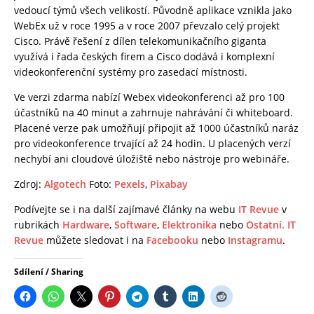
vedoucí týmů všech velikostí. Původně aplikace vznikla jako
WebEx už v roce 1995 a v roce 2007 převzalo celý projekt
Cisco. Právě řešení z dílen telekomunikačního giganta
využívá i řada českých firem a Cisco dodává i komplexní
videokonferenční systémy pro zasedací místnosti.
Ve verzi zdarma nabízí Webex videokonferenci až pro 100
účastníků na 40 minut a zahrnuje nahrávání či whiteboard.
Placené verze pak umožňují připojit až 1000 účastníků naráz
pro videokonference trvající až 24 hodin. U placených verzí
nechybí ani cloudové úložiště nebo nástroje pro webináře.
Zdroj:
Algotech
Foto:
Pexels
,
Pixabay
Podívejte se i na další zajímavé články na webu
IT Revue
v
rubrikách
Hardware
,
Software
,
Elektronika
nebo
Ostatní.
IT
Revue
můžete sledovat i na
Facebooku
nebo
Instagramu
.
Sdílení / Sharing