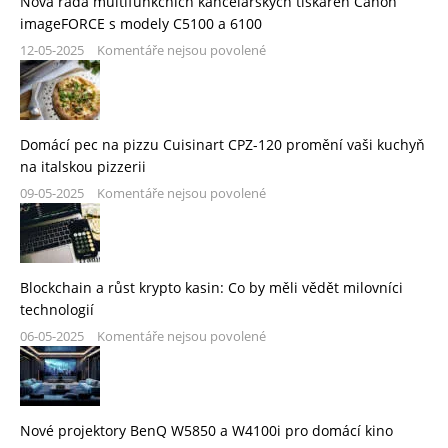
Nová řada multifunkčních kancelářských tiskáren Canon
imageFORCE s modely C5100 a 6100
12-05-2025
Komentáře nejsou povolené
Domácí pec na pizzu Cuisinart CPZ-120 promění vaši kuchyň
na italskou pizzerii
09-05-2025
Komentáře nejsou povolené
Blockchain a růst krypto kasin: Co by měli vědět milovníci
technologií
06-05-2025
Komentáře nejsou povolené
Nové projektory BenQ W5850 a W4100i pro domácí kino