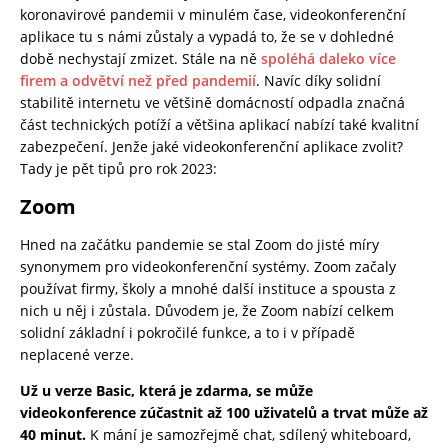
koronavirové pandemii v minulém čase, videokonferenční
aplikace tu s námi zůstaly a vypadá to, že se v dohledné
době nechystají zmizet. Stále na ně
spoléhá daleko více
firem a odvětví než před pandemií
. Navíc díky solidní
stabilitě internetu ve většině domácností odpadla značná
část technických potíží a většina aplikací nabízí také kvalitní
zabezpečení. Jenže jaké videokonferenční aplikace zvolit?
Tady je pět tipů pro rok 2023:
Zoom
Hned na začátku pandemie se stal Zoom do jisté míry
synonymem pro videokonferenční systémy. Zoom začaly
používat firmy, školy a mnohé další instituce a spousta z
nich u něj i zůstala. Důvodem je, že Zoom nabízí celkem
solidní základní i pokročilé funkce, a to i v případě
neplacené verze.
Už u verze Basic, která je zdarma, se může
videokonference zúčastnit až 100 uživatelů a trvat může až
40 minut.
K mání je samozřejmě chat, sdílený whiteboard,