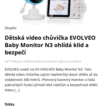
Zaujalo
Dětská video chůvička EVOLVEO
Baby Monitor N3 ohlídá klid a
bezpečí
od IT Revue v Elektronika
Komentáře nejsou povolené
EVOLVEO uvádí na trh EVOLVEO Baby Monitor N3. Tato
dětská video chůvička zajistí nepřetržitý dozor dítěte až do
vzdálenosti 300 metrů. Přenosný barevný monitor a řada
pokročilých funkcí přináší klid rodičům a bezpečnost dítěti.
Video
[...]
Štítky