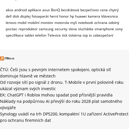
akce
android
aplikace
asus
BenQ
bezdrátová
bezpečnost
cena
chytrý
dell
disk
displej
fotoaparát
herní
honor
hp
huawei
kamera
klávesnice
lenovo
mobil
mobilní
monitor
motorola
myš
notebook
ochrana
odolný
pocitac
reproduktor
samsung
security
sleva
sluchátka
smartphone
sony
specifikace
tablet
telefon
Televize
tisk
tiskárna
top
tv
zabezpečení
ITBiz.cz
ČTÚ: Češi jsou s pevným internetem spokojeni, optická síť
dominuje hlavně ve městech
Od rozvoje sítí po signál z dronu. T-Mobile v první polovině roku
ukázal význam svých investic
EK: ChatGPT i Roblox mohou spadat pod přísnější pravidla
Náklady na podpůrnou AI převýší do roku 2028 plat samotného
vývojáře
Synology uvádí na trh DP5200, kompaktní 1U zařízení ActiveProtect
pro ochranu firemních dat