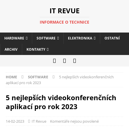
IT REVUE
INFORMACE O TECHNICE
HARDWARE
SOFTWARE
ELEKTRONIKA
OSTATNÍ
ARCHIV
KONTAKTY
HOME
SOFTWARE
5 nejlepších videokonferenčních
aplikací pro rok 2023
5 nejlepších videokonferenčních
aplikací pro rok 2023
14-02-2023
IT Revue
Komentáře nejsou povolené