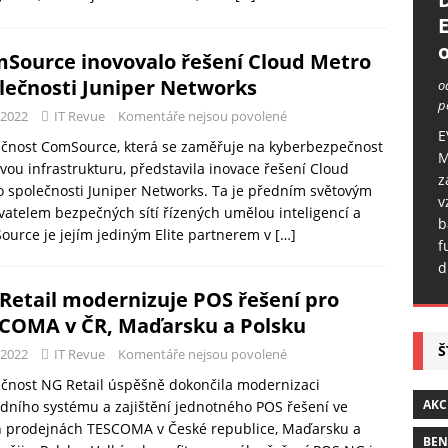
o
Source inovovalo řešení Cloud Metro
lečnosti Juniper Networks
o
p
-2022
IT Revue
Komentáře nejsou povolené
E
ečnost ComSource, která se zaměřuje na kyberbezpečnost
M
ovou infrastrukturu, představila inovace řešení Cloud
z
 společnosti Juniper Networks. Ta je předním světovým
v
atelem bezpečných sítí řízených umělou inteligencí a
b
urce je jejím jediným Elite partnerem v
[…]
f
d
Retail modernizuje POS řešení pro
COMA v ČR, Maďarsku a Polsku
Š
-2022
IT Revue
Komentáře nejsou povolené
čnost NG Retail úspěšně dokončila modernizaci
AKC
dního systému a zajištění jednotného POS řešení ve
h prodejnách TESCOMA v České republice, Maďarsku a
BE