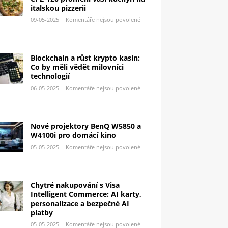
italskou pizzerii
09-05-2025
Komentáře nejsou povolené
Blockchain a růst krypto kasin:
Co by měli vědět milovníci
technologií
06-05-2025
Komentáře nejsou povolené
Nové projektory BenQ W5850 a
W4100i pro domácí kino
05-05-2025
Komentáře nejsou povolené
Chytré nakupování s Visa
Intelligent Commerce: AI karty,
personalizace a bezpečné AI
platby
05-05-2025
Komentáře nejsou povolené