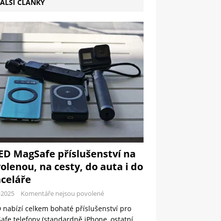
ALŠÍ ČLÁNKY
ED MagSafe příslušenství na
olenou, na cesty, do auta i do
celáře
-2025
Komentáře nejsou povolené
 nabízí celkem bohaté příslušenství pro
fe telefony (standardně iPhone, ostatní