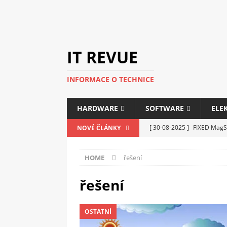
IT REVUE
INFORMACE O TECHNICE
HARDWARE
SOFTWARE
ELE
[ 30-08-2025 ]
FIXED MagSa
NOVÉ ČLÁNKY
ELEKTRONIKA
HOME
řešení
[ 14-05-2025 ]
Genius na v
kanceláře i domácnosti
řešení
[ 12-05-2025 ]
Nová řada m
OSTATNÍ
C5100 a 6100
PERIFERI