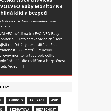
EVOLVEO Baby Monitor N3
hlídá klid a bezpečí
d IT Revue v Elektronika
Komentáře nejsou
ovolené
VOLVEO uvádí na trh EVOLVEO Baby
onitor N3. Tato dětská video chůvička
ajistí nepřetržitý dozor dítěte až do
zdálenosti 300 metrů. Přenosný
arevný monitor a řada pokročilých
unkcí přináší klid rodičům a bezpečnost
ítěti. Video
[...]
TÍTKY
E
ANDROID
APLIKACE
ASUS
NQ
BEZDRÁTOVÁ
BEZPEČNOST