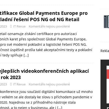
tifikace Global Payments Europe pro
ladní řešení POS NG od NG Retail
-2023
IT Revue
Komentáře nejsou povolené
tail oznamuje získání certifikace pro autorizaci
bních karet přes společnost Global Payments Europe,
. pro své moderní pokladní a logistické řešení POS NG.
čnost úspěšně prošla také akceptačními testy a pokladní
Rekl
í tedy splňuje
[…]
ejlepších videokonferenčních aplikací
 rok 2023
-2023
IT Revue
Komentáře nejsou povolené
konference jsou součástí digitální komunikace už mnoho
ve velkém se ale dostaly ke slovu s příchodem pandemie v
2020. Najednou se z příhodného nástroje stala
tnost, a to nejen v businessu, ale i
[…]