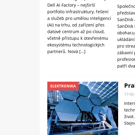
Dell AI Factory – nejširší
Společno
portfolio infrastruktury, řešení
představ
a služeb pro umělou inteligenci
SanDisk 
(AI) na trhu, od zařízení přes
SanDisk 
datové centrum až po cloud,
obohacuj
včetně přístupu k otevřenému
ukládání
ekosystému technologických
pro stre
partnerů. Nová
[…]
zábavní 
profesion
patří dv
Pra
ELEKTRONIKA
17-02
Inter
techn
život
Stejn