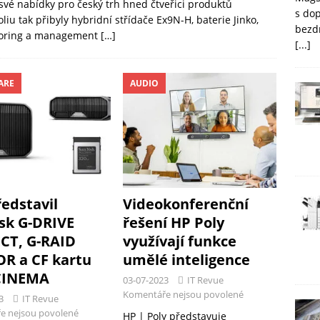
 své nabídky pro český trh hned čtveřici produktů
s do
liu tak přibyly hybridní střídače Ex9N-H, baterie Jinko,
bezd
itoring a management
[…]
[...]
ARE
AUDIO
edstavil
Videokonferenční
sk G-DRIVE
řešení HP Poly
CT, G-RAID
využívají funkce
R a CF kartu
umělé inteligence
CINEMA
03-07-2023
IT Revue
Komentáře nejsou povolené
3
IT Revue
e nejsou povolené
HP | Poly představuje