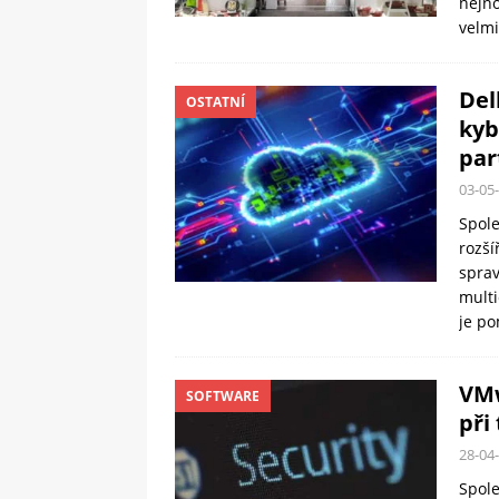
nejno
velmi
Del
OSTATNÍ
kyb
par
03-05
Spole
rozš
sprav
multi
je po
VMw
SOFTWARE
při
28-04
Spole