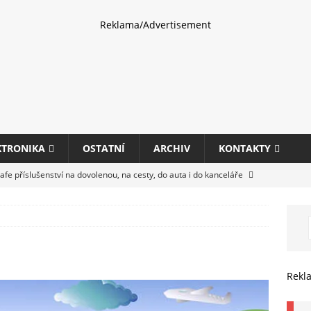
Reklama/Advertisement
KTRONIKA
OSTATNÍ
ARCHIV
KONTAKTY
fe příslušenství na dovolenou, na cesty, do auta i do kanceláře
eletrhu COMPUTEX 2025 představí nové příslušenství pro hráče,
HARDWARE
ultifunkčních kancelářských tiskáren Canon imageFORCE s modely
Rekl
E