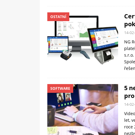
Cer
OSTATNÍ
pok
14-02
NG Re
plate
s.r.o
Spole
řešen
5 n
SOFTWARE
pro
14-02
Video
let, 
roce 
nezby