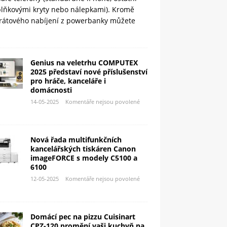
plňkovými kryty nebo nálepkami). Kromě
rátového nabíjení z powerbanky můžete
Genius na veletrhu COMPUTEX
2025 představí nové příslušenství
pro hráče, kanceláře i
domácnosti
14-05-2025
Komentáře nejsou povolené
Nová řada multifunkčních
kancelářských tiskáren Canon
imageFORCE s modely C5100 a
6100
12-05-2025
Komentáře nejsou povolené
Domácí pec na pizzu Cuisinart
CPZ-120 promění vaši kuchyň na