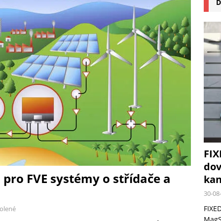
D
na pizzu Cuisinart CPZ-120 promění vaši kuchyň na italskou pizzerii
 růst krypto kasin: Co by měli vědět milovníci technologií
FIX
dov
 pro FVE systémy o střídače a
kan
30-08
FIXED
olené
MagSa