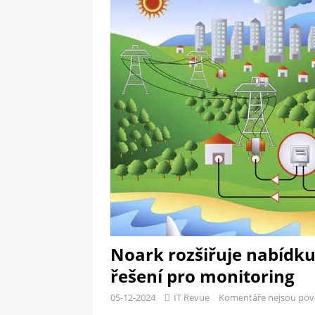
[ 09-05-2025 ]
Domácí pec 
OSTATNÍ
[ 06-05-2025 ]
Blockchain a
SOFTWARE
Noark rozšiřuje nabídku
řešení pro monitoring
05-12-2024
IT Revue
Komentáře nejsou pov