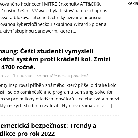
Rekl
lvovaného hodnocení MITRE Engenuity ATT&CK®.
ečnostní řešení VMware byla testována na schopnost
ovat a blokovat útočné techniky užívané finančně
vovanou kyberzločineckou skupinou Wizard Spider a
ruktivní skupinou Sandworm, které
[…]
sung: Čeští studenti vymysleli
kátní systém proti krádeži kol. Zmizí
h 4700 ročně.
-2022
IT Revue
Komentáře nejsou povolené
nty inspiroval příběh známého, který přišel o drahé kolo.
ásili se do osmiměsíčního programu Samsung Solve for
row pro miliony mladých inovátorů z celého světa a mezi
kty českých studentů zvítězili. Nyní dva kamarádi z
[…]
ernetická bezpečnost: Trendy a
dikce pro rok 2022