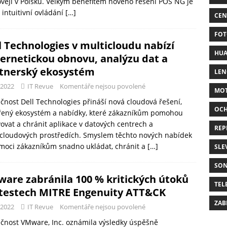
věji v Polsku. Velkým benefitem nového řešení POS NG je
 intuitivní ovládání
[…]
CEN
FOT
l Technologies v multicloudu nabízí
HUA
ernetickou obnovu, analýzu dat a
tnerský ekosystém
LE
-2022
IT Revue
Komentáře nejsou povolené
MO
čnost Dell Technologies přináší nová cloudová řešení,
OC
ířený ekosystém a nabídky, které zákazníkům pomohou
ovat a chránit aplikace v datových centrech a
REP
cloudových prostředích. Smyslem těchto nových nabídek
moci zákazníkům snadno ukládat, chránit a
[…]
SLE
SO
are zabránila 100 % kritických útoků
TEL
 testech MITRE Engenuity ATT&CK
ZAB
-2022
IT Revue
Komentáře nejsou povolené
čnost VMware, Inc. oznámila výsledky úspěšně