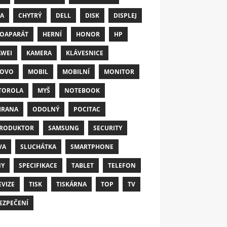
A
CHYTRÝ
DELL
DISK
DISPLEJ
OAPARÁT
HERNÍ
HONOR
HP
WEI
KAMERA
KLÁVESNICE
NOVO
MOBIL
MOBILNÍ
MONITOR
TOROLA
MYŠ
NOTEBOOK
HRANA
ODOLNÝ
POCITAC
RODUKTOR
SAMSUNG
SECURITY
VA
SLUCHÁTKA
SMARTPHONE
NY
SPECIFIKACE
TABLET
TELEFON
EVIZE
TISK
TISKÁRNA
TOP
TV
EZPEČENÍ