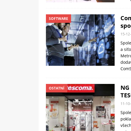
Com
SOFTWARE
spo
15-12
Spol
a síť
Metro
dodav
ComSo
NG 
OSTATNÍ
TES
11-10
Spole
pokla
všec