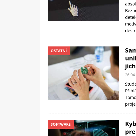
abso
Bezp
detek
moti
dest
Sam
OSTATNÍ
uni
jic
26-04
Stude
Přihl
Tomor
proje
Kyb
SOFTWARE
pre