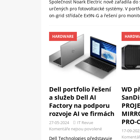
Společnost Noark Electric nově zařadila do
určených pro fotovoltaické systémy. V portfo
on-grid střídače Ex9N-G a řešení pro mon
HARDWARE
HARDW
Dell portfolio řešení
WD př
a služeb Dell AI
SanDi
Factory na podporu
PROJE
rozvoje AI ve firmách
MIRRO
PRO-
27-05-2024
IT Revue
Komentáře nejsou povolené
17-09-202
Komentář
Dell Technologies představuje