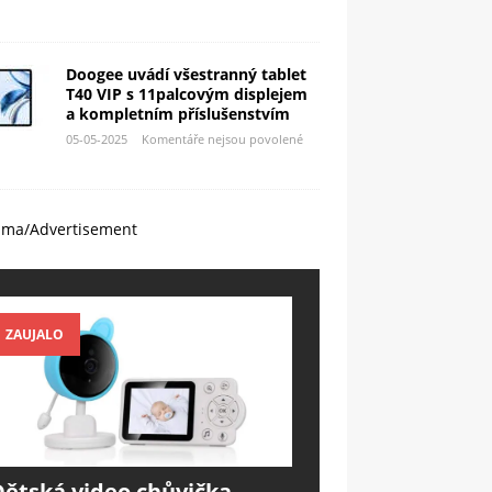
Doogee uvádí všestranný tablet
T40 VIP s 11palcovým displejem
a kompletním příslušenstvím
05-05-2025
Komentáře nejsou povolené
ama/Advertisement
ZAUJALO
Dětská video chůvička