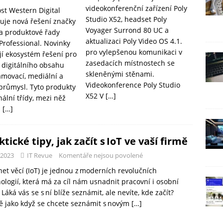
videokonferenční zařízení Poly
st Western Digital
Studio X52, headset Poly
uje nová řešení značky
Voyager Surrond 80 UC a
a produktové řady
aktualizaci Poly Video OS 4.1.
Professional. Novinky
pro vylepšenou komunikaci v
í ekosystém řešení pro
zasedacích místnostech se
 digitálního obsahu
skleněnými stěnami.
amovací, mediální a
Videokonference Poly Studio
průmysl. Tyto produkty
X52 V
[…]
ální třídy, mezi něž
a
[…]
ktické tipy, jak začít s IoT ve vaší firmě
-2023
IT Revue
Komentáře nejsou povolené
net věcí (IoT) je jednou z moderních revolučních
ologií, která má za cíl nám usnadnit pracovní i osobní
. Láká vás se s ní blíže seznámit, ale nevíte, kde začít?
ě jako když se chcete seznámit s novým
[…]