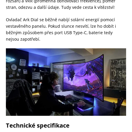
rozsah) a VRR (proměnná obnovovací frekvence), poměr
stran, odezvu a další údaje. Tudy vede cesta k vítězství!
Ovladač Ark Dial se běžně nabíjí solární energií pomocí
vestavěného panelu. Pokud slunce nesvítí, lze ho dobít i
běžným způsobem přes port USB Type-C, baterie tedy
nejsou zapotřebí.
Technické specifikace