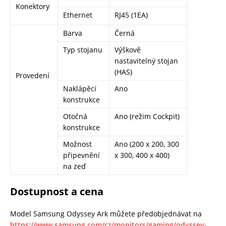
Konektory
Ethernet
RJ45 (1EA)
Barva
Černá
Typ stojanu
Výškově
nastavitelný stojan
(HAS)
Provedení
Naklápěcí
Ano
konstrukce
Otočná
Ano (režim Cockpit)
konstrukce
Možnost
Ano (200 x 200, 300
připevnění
x 300, 400 x 400)
na zeď
Dostupnost a cena
Model Samsung Odyssey Ark můžete předobjednávat na
https://www.samsung.com/cz/monitors/gaming/odyssey-