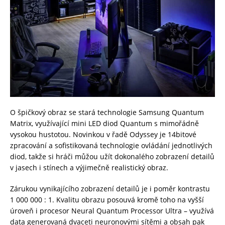
O špičkový obraz se stará technologie Samsung Quantum
Matrix, využívající mini LED diod Quantum s mimořádně
vysokou hustotou. Novinkou v řadě Odyssey je 14bitové
zpracování a sofistikovaná technologie ovládání jednotlivých
diod, takže si hráči můžou užít dokonalého zobrazení detailů
v jasech i stínech a výjimečně realistický obraz.
Zárukou vynikajícího zobrazení detailů je i poměr kontrastu
1 000 000 : 1. Kvalitu obrazu posouvá kromě toho na vyšší
úroveň i procesor Neural Quantum Processor Ultra – využívá
data generovaná dvaceti neuronovými sítěmi a obsah pak