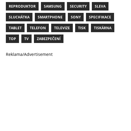
REPRODUKTOR
SAMSUNG
SECURITY
SLEVA
SLUCHÁTKA
SMARTPHONE
SONY
SPECIFIKACE
TABLET
TELEFON
TELEVIZE
TISK
TISKÁRNA
TOP
TV
ZABEZPEČENÍ
Reklama/Advertisement