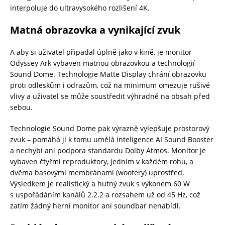
interpoluje do ultravysokého rozlišení 4K.
Matná obrazovka a vynikající zvuk
A aby si uživatel připadal úplně jako v kině, je monitor
Odyssey Ark vybaven matnou obrazovkou a technologií
Sound Dome. Technologie Matte Display chrání obrazovku
proti odleskům i odrazům, což na minimum omezuje rušivé
vlivy a uživatel se může soustředit výhradně na obsah před
sebou.
Technologie Sound Dome pak výrazně vylepšuje prostorový
zvuk – pomáhá jí k tomu umělá inteligence AI Sound Booster
a nechybí ani podpora standardu Dolby Atmos. Monitor je
vybaven čtyřmi reproduktory, jedním v každém rohu, a
dvěma basovými membránami (woofery) uprostřed.
Výsledkem je realistický a hutný zvuk s výkonem 60 W
s uspořádáním kanálů 2.2.2 a rozsahem už od 45 Hz, což
zatím žádný herní monitor ani soundbar nenabídl.