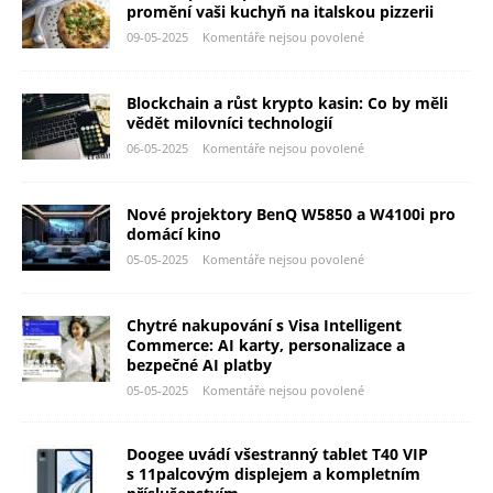
promění vaši kuchyň na italskou pizzerii
09-05-2025
Komentáře nejsou povolené
Blockchain a růst krypto kasin: Co by měli
vědět milovníci technologií
06-05-2025
Komentáře nejsou povolené
Nové projektory BenQ W5850 a W4100i pro
domácí kino
05-05-2025
Komentáře nejsou povolené
Chytré nakupování s Visa Intelligent
Commerce: AI karty, personalizace a
bezpečné AI platby
05-05-2025
Komentáře nejsou povolené
Doogee uvádí všestranný tablet T40 VIP
s 11palcovým displejem a kompletním