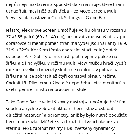
nejrůznější nastavení a spouštět další nástroje, které hraní
usnadňují, mezi něž patří třeba Flex Move Screen, Multi
View, rychlá nastavení Quick Settings či Game Bar.
Nástroj Flex Move Screen umožňuje volbu obrazu v rozsahu
27 až 55 palců (69 až 140 cm), posouvat zmenšený obraz po
obrazovce či měnit poměr stran (na výběr jsou varianty 16:9,
21:9 a 32:9). Ke všem těmto operacím stačí jediný dotek
ovladače Ark Dial. Tyto možnosti platí nejen v poloze na
šířku, ale i na výšku. V režimu Multi View můžou hráči využít
možnosti velké obrazovky skutečně naplno – v poloze na
šířku na ní lze zobrazit až čtyři obrazová okna, v režimu
Cockpit tři. Díky tomu uživatelé nepotřebují více monitorů a
ušetří peníze i místo na pracovním stole.
Také Game Bar je velmi šikovný nástroj – umožňuje hráčům
snadno a rychle zobrazit aktuální herní stav a ovládat
důležitá nastavení a parametry, aniž by bylo nutné opouštět
herní obrazovku. Můžete si zobrazit frekvenci okének za
vteřinu (FPS), zapínat režimy HDR (zvětšený dynamický