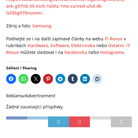
ark–g97nb-55-inch-165hz-1ms-curved-uhd-4k-
ls55bg970nuxen/
.
Zdroj a foto:
Samsung
Podívejte se i na další zajímavé články na webu
IT Revue
v
rubrikách
Hardware
,
Software
,
Elektronika
nebo
Ostatní.
IT
Revue
můžete sledovat i na
Facebooku
nebo
Instagramu
.
Sdílení / Sharing
Reklama/Advertisement
Žádné související příspěvky.