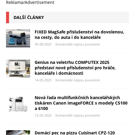
Reklama/Advertisement
DALŠÍ ČLÁNKY
FIXED MagSafe příslušenství na dovolenou,
na cesty, do auta i do kanceláře
30-08-2025
Komentáře nejsou povolené
Genius na veletrhu COMPUTEX 2025
představí nové příslušenství pro hráče,
kanceláře i domácnosti
14-05-2025
Komentáře nejsou povolené
Nová řada multifunkčních kancelářských
tiskáren Canon imageFORCE s modely C5100
a 6100
12-05-2025
Komentáře nejsou povolené
Domácí pec na pizzu Cuisinart CPZ-120