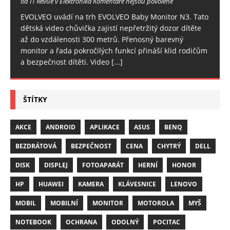
od IT Revue v Elektronika
Komentáře nejsou povolené
EVOLVEO uvádí na trh EVOLVEO Baby Monitor N3. Tato
dětská video chůvička zajistí nepřetržitý dozor dítěte
až do vzdálenosti 300 metrů. Přenosný barevný
monitor a řada pokročilých funkcí přináší klid rodičům
a bezpečnost dítěti. Video
[...]
ŠTÍTKY
AKCE
ANDROID
APLIKACE
ASUS
BENQ
BEZDRÁTOVÁ
BEZPEČNOST
CENA
CHYTRÝ
DELL
DISK
DISPLEJ
FOTOAPARÁT
HERNÍ
HONOR
HP
HUAWEI
KAMERA
KLÁVESNICE
LENOVO
MOBIL
MOBILNÍ
MONITOR
MOTOROLA
MYŠ
NOTEBOOK
OCHRANA
ODOLNÝ
POCITAC