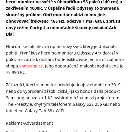
herní monitor na světě s úhlopříčkou 55 palců (140 cm) a
zakřivením 1000R. V úspěšné řadě Odyssey to znamená
skutečný průlom. Obří monitor nabízí mimo jiné
obnovovací frekvenci 165 Hz, odezvu 1 ms (GtG
), zbrusu
nový režim Cockpit a mimořádně šikovný ovladač Ark
Dial.
Hráčům se tak otevírá úplně nový svět, který je dokonale
pohltí. První kusy herního monitoru Odyssey Ark dorazí v
polovině září a k dostání bude exkluzivně jen na oficiálním e-
shopu
samsung.cz
. Jeho doporučená maloobchodní cena je
73 990 Kč.
Zákazníci, kteří si monitor předobjednají v období do 30. 9.
nebo do vyprodání zásob, získají jako bonus další produkt
Samsung pouze za 1 Kč. Vybírat můžou mezi projektorem
The Freestyle, chytrým telefonem Galaxy S22 256 GB nebo
tabletem Galaxy Tab S8+ WiFi.
Reklama/Advertisement