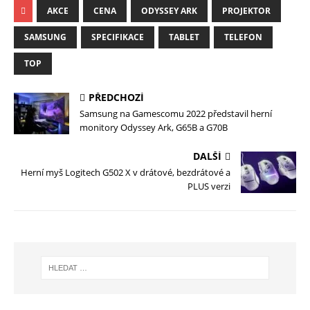
AKCE
CENA
ODYSSEY ARK
PROJEKTOR
SAMSUNG
SPECIFIKACE
TABLET
TELEFON
TOP
PŘEDCHOZÍ
Samsung na Gamescomu 2022 představil herní
monitory Odyssey Ark, G65B a G70B
DALŠÍ
Herní myš Logitech G502 X v drátové, bezdrátové a
PLUS verzi