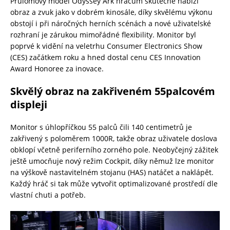
Průlomový model Odyssey Ark hráčům skutečně nabízí
obraz a zvuk jako v dobrém kinosále, díky skvělému výkonu
obstojí i při náročných herních scénách a nové uživatelské
rozhraní je zárukou mimořádné flexibility. Monitor byl
poprvé k vidění na veletrhu Consumer Electronics Show
(CES) začátkem roku a hned dostal cenu CES Innovation
Award Honoree za inovace.
Skvělý obraz na zakřiveném 55palcovém
displeji
Monitor s úhlopříčkou 55 palců čili 140 centimetrů je
zakřivený s poloměrem 1000R, takže obraz uživatele doslova
obklopí včetně periferního zorného pole. Neobyčejný zážitek
ještě umocňuje nový režim Cockpit, díky němuž lze monitor
na výškově nastavitelném stojanu (HAS) natáčet a naklápět.
Každý hráč si tak může vytvořit optimalizované prostředí dle
vlastní chuti a potřeb.