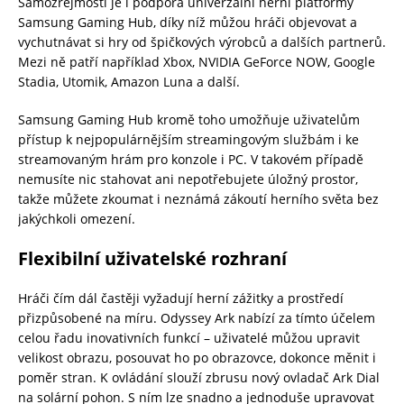
Samozřejmostí je i podpora univerzální herní platformy
Samsung Gaming Hub, díky níž můžou hráči objevovat a
vychutnávat si hry od špičkových výrobců a dalších partnerů.
Mezi ně patří například Xbox, NVIDIA GeForce NOW, Google
Stadia, Utomik, Amazon Luna a další.
Samsung Gaming Hub kromě toho umožňuje uživatelům
přístup k nejpopulárnějším streamingovým službám i ke
streamovaným hrám pro konzole i PC. V takovém případě
nemusíte nic stahovat ani nepotřebujete úložný prostor,
takže můžete zkoumat i neznámá zákoutí herního světa bez
jakýchkoli omezení.
Flexibilní uživatelské rozhraní
Hráči čím dál častěji vyžadují herní zážitky a prostředí
přizpůsobené na míru. Odyssey Ark nabízí za tímto účelem
celou řadu inovativních funkcí – uživatelé můžou upravit
velikost obrazu, posouvat ho po obrazovce, dokonce měnit i
poměr stran. K ovládání slouží zbrusu nový ovladač Ark Dial
na solární pohon. S ním lze snadno a jednoduše upravovat