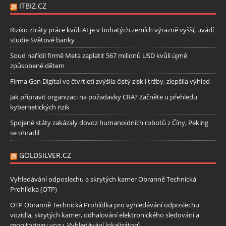
ITBIZ.CZ
Riziko ztráty práce kvůli AI je v bohatých zemích výrazně vyšší, uvádí
studie Světové banky
Soud nařídil firmě Meta zaplatit 567 milionů USD kvůli újmě
způsobené dětem
Firma Gen Digital ve čtvrtletí zvýšila čistý zisk i tržby, zlepšila výhled
Jak připravit organizaci na požadavky CRA? Začněte u přehledu
kybernetických rizik
Spojené státy zakázaly dovoz humanoidních robotů z Číny, Peking
se ohradil
GOLDSILVER.CZ
Vyhledávání odposlechu a skrytých kamer Obranně Technická
Prohlídka (OTP)
OTP Obranně Technická Prohlídka pro vyhledávání odposlechu
vozidla, skrytých kamer, odhalování elektronického sledování a
monitoringu vozu. Vyhledávání lokalizátorů.