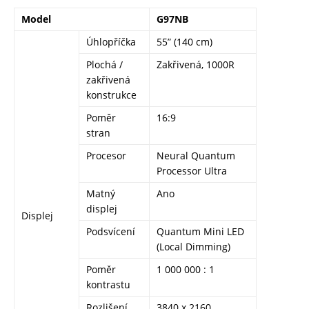
Model
G97NB
Úhlopříčka
55” (140 cm)
Plochá /
Zakřivená, 1000R
zakřivená
konstrukce
Poměr
16:9
stran
Procesor
Neural Quantum
Processor Ultra
Matný
Ano
displej
Displej
Podsvícení
Quantum Mini LED
(Local Dimming)
Poměr
1 000 000 : 1
kontrastu
Rozlišení
3840 x 2160