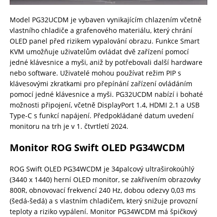
Model PG32UCDM je vybaven vynikajícím chlazením včetně
vlastního chladiče a grafenového materiálu, který chrání
OLED panel před rizikem vypalování obrazu. Funkce Smart
KVM umožňuje uživatelům ovládat dvě zařízení pomocí
jedné klávesnice a myši, aniž by potřebovali další hardware
nebo software. Uživatelé mohou používat režim PIP s
klávesovými zkratkami pro přepínání zařízení ovládáním
pomocí jedné klávesnice a myši. PG32UCDM nabízí i bohaté
možnosti připojení, včetně DisplayPort 1.4, HDMI 2.1 a USB
Type-C s funkcí napájení. Předpokládané datum uvedení
monitoru na trh je v 1. čtvrtletí 2024.
Monitor ROG Swift OLED PG34WCDM
ROG Swift OLED PG34WCDM je 34palcový ultraširokoúhlý
(3440 x 1440) herní OLED monitor, se zakřivením obrazovky
800R, obnovovací frekvencí 240 Hz, dobou odezvy 0,03 ms
(šedá-šedá) a s vlastním chladičem, který snižuje provozní
teploty a riziko vypálení. Monitor PG34WCDM má špičkový