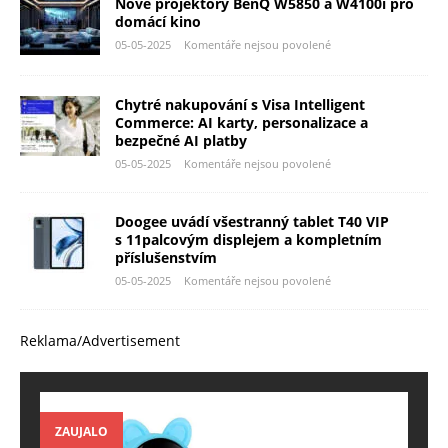
Nové projektory BenQ W5850 a W4100i pro
domácí kino
05-05-2025
Komentáře nejsou povolené
Chytré nakupování s Visa Intelligent
Commerce: AI karty, personalizace a
bezpečné AI platby
05-05-2025
Komentáře nejsou povolené
Doogee uvádí všestranný tablet T40 VIP
s 11palcovým displejem a kompletním
příslušenstvím
05-05-2025
Komentáře nejsou povolené
Reklama/Advertisement
ZAUJALO