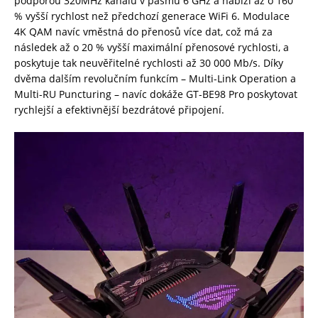
podporou 320MHz kanálů v pásmu 6 GHz a nabízí až o 160
% vyšší rychlost než předchozí generace WiFi 6. Modulace
4K QAM navíc vměstná do přenosů více dat, což má za
následek až o 20 % vyšší maximální přenosové rychlosti, a
poskytuje tak neuvěřitelné rychlosti až 30 000 Mb/s. Díky
dvěma dalším revolučním funkcím – Multi-Link Operation a
Multi-RU Puncturing – navíc dokáže GT-BE98 Pro poskytovat
rychlejší a efektivnější bezdrátové připojení.