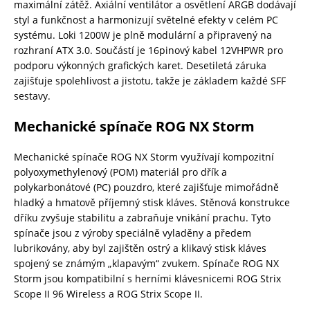
maximální zátěž. Axiální ventilátor a osvětlení ARGB dodávají
styl a funkčnost a harmonizují světelné efekty v celém PC
systému. Loki 1200W je plně modulární a připravený na
rozhraní ATX 3.0. Součástí je 16pinový kabel 12VHPWR pro
podporu výkonných grafických karet. Desetiletá záruka
zajišťuje spolehlivost a jistotu, takže je základem každé SFF
sestavy.
Mechanické spínače ROG NX Storm
Mechanické spínače ROG NX Storm využívají kompozitní
polyoxymethylenový (POM) materiál pro dřík a
polykarbonátové (PC) pouzdro, které zajišťuje mimořádně
hladký a hmatově příjemný stisk kláves. Stěnová konstrukce
dříku zvyšuje stabilitu a zabraňuje vnikání prachu. Tyto
spínače jsou z výroby speciálně vyladěny a předem
lubrikovány, aby byl zajištěn ostrý a klikavý stisk kláves
spojený se známým „klapavým“ zvukem. Spínače ROG NX
Storm jsou kompatibilní s herními klávesnicemi ROG Strix
Scope II 96 Wireless a ROG Strix Scope II.