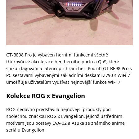
GT-BE98 Pro je vybaven herními funkcemi včetně
tříúrovňové akcelerace her, herního portu a QoS, které
snižují lagování a latenci při hraní her. Použití GT-BE98 Pro s
PC sestavami vybavenými základními deskami Z790 s WiFi 7
umožňuje uživatelům využívat nejnovější funkce WiFi 7.
Kolekce ROG x Evangelion
ROG nedávno představila nejnovější produkty pod
společnou značkou ROG x Evangelion, jejichž ústředním
motivem jsou postavy EVA-02 a Asuka ze známého anime
seriálu Evangelion.