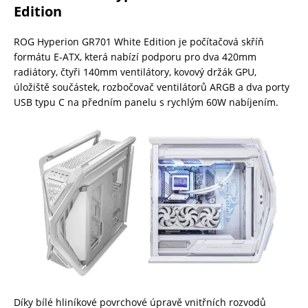
Edition
ROG Hyperion GR701 White Edition je počítačová skříň
formátu E-ATX, která nabízí podporu pro dva 420mm
radiátory, čtyři 140mm ventilátory, kovový držák GPU,
úložiště součástek, rozbočovač ventilátorů ARGB a dva porty
USB typu C na předním panelu s rychlým 60W nabíjením.
Díky bílé hliníkové povrchové úpravě vnitřních rozvodů