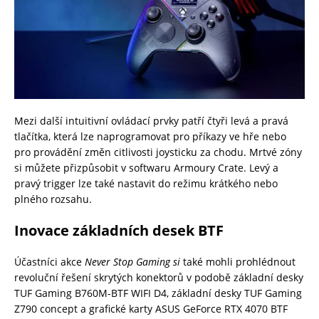
Mezi další intuitivní ovládací prvky patří čtyři levá a pravá
tlačítka, která lze naprogramovat pro příkazy ve hře nebo
pro provádění změn citlivosti joysticku za chodu. Mrtvé zóny
si můžete přizpůsobit v softwaru Armoury Crate. Levý a
pravý trigger lze také nastavit do režimu krátkého nebo
plného rozsahu.
Inovace základních desek BTF
Účastníci akce
Never Stop Gaming si
také mohli prohlédnout
revoluční řešení skrytých konektorů v podobě základní desky
TUF Gaming B760M-BTF WIFI D4, základní desky TUF Gaming
Z790 concept a grafické karty ASUS GeForce RTX 4070 BTF