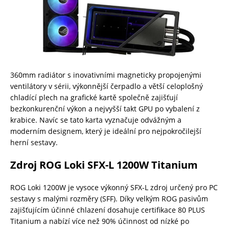
360mm radiátor s inovativními magneticky propojenými
ventilátory v sérii, výkonnější čerpadlo a větší celoplošný
chladící plech na grafické kartě společně zajišťují
bezkonkurenční výkon a nejvyšší takt GPU po vybalení z
krabice. Navíc se tato karta vyznačuje odvážným a
moderním designem, který je ideální pro nejpokročilejší
herní sestavy.
Zdroj ROG Loki SFX-L 1200W Titanium
ROG Loki 1200W je vysoce výkonný SFX-L zdroj určený pro PC
sestavy s malými rozměry (SFF). Díky velkým ROG pasivům
zajišťujícím účinné chlazení dosahuje certifikace 80 PLUS
Titanium a nabízí více než 90% účinnost od nízké po