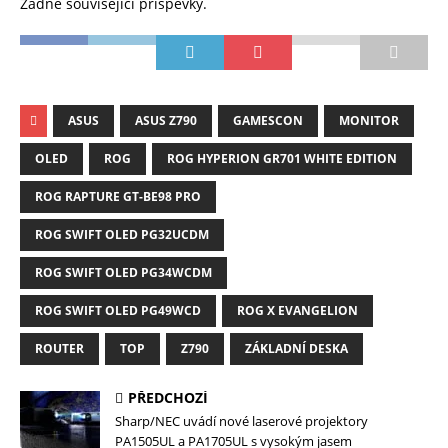
Žádné související příspěvky.
ASUS
ASUS Z790
GAMESCON
MONITOR
OLED
ROG
ROG HYPERION GR701 WHITE EDITION
ROG RAPTURE GT-BE98 PRO
ROG SWIFT OLED PG32UCDM
ROG SWIFT OLED PG34WCDM
ROG SWIFT OLED PG49WCD
ROG X EVANGELION
ROUTER
TOP
Z790
ZÁKLADNÍ DESKA
PŘEDCHOZÍ
Sharp/NEC uvádí nové laserové projektory
PA1505UL a PA1705UL s vysokým jasem