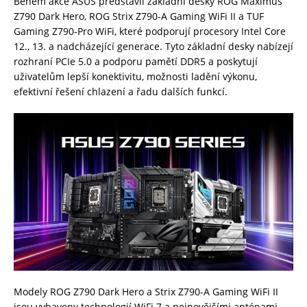
Během akce ASUS představil základní desky ROG Maximus
Z790 Dark Hero, ROG Strix Z790-A Gaming WiFi II a TUF
Gaming Z790-Pro WiFi, které podporují procesory Intel Core
12., 13. a nadcházející generace. Tyto základní desky nabízejí
rozhraní PCIe 5.0 a podporu pamětí DDR5 a poskytují
uživatelům lepší konektivitu, možnosti ladění výkonu,
efektivní řešení chlazení a řadu dalších funkcí.
Modely ROG Z790 Dark Hero a Strix Z790-A Gaming WiFi II
jsou vybaveny technologií WiFi 7 a nejnovějšími anténami