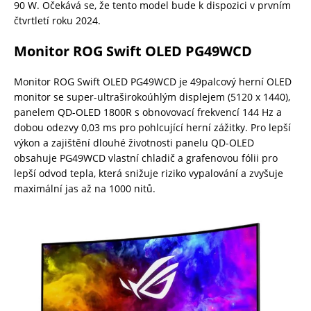
90 W. Očekává se, že tento model bude k dispozici v prvním
čtvrtletí roku 2024.
Monitor ROG Swift OLED PG49WCD
Monitor ROG Swift OLED PG49WCD je 49palcový herní OLED
monitor se super-ultraširokoúhlým displejem (5120 x 1440),
panelem QD-OLED 1800R s obnovovací frekvencí 144 Hz a
dobou odezvy 0,03 ms pro pohlcující herní zážitky. Pro lepší
výkon a zajištění dlouhé životnosti panelu QD-OLED
obsahuje PG49WCD vlastní chladič a grafenovou fólii pro
lepší odvod tepla, která snižuje riziko vypalování a zvyšuje
maximální jas až na 1000 nitů.