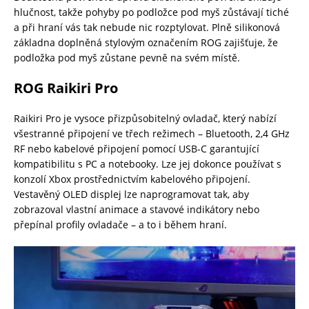
hlučnost, takže pohyby po podložce pod myš zůstávají tiché
a při hraní vás tak nebude nic rozptylovat. Plně silikonová
základna doplněná stylovým označením ROG zajišťuje, že
podložka pod myš zůstane pevně na svém místě.
ROG Raikiri Pro
Raikiri Pro je vysoce přizpůsobitelný ovladač, který nabízí
všestranné připojení ve třech režimech – Bluetooth, 2,4 GHz
RF nebo kabelové připojení pomocí USB-C garantující
kompatibilitu s PC a notebooky. Lze jej dokonce používat s
konzolí Xbox prostřednictvím kabelového připojení.
Vestavěný OLED displej lze naprogramovat tak, aby
zobrazoval vlastní animace a stavové indikátory nebo
přepínal profily ovladače – a to i během hraní.