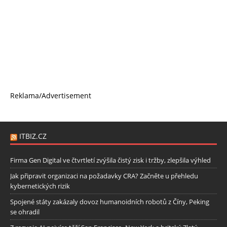
Reklama/Advertisement
ITBIZ.CZ
Firma Gen Digital ve čtvrtletí zvýšila čistý zisk i tržby, zlepšila výhled
Jak připravit organizaci na požadavky CRA? Začněte u přehledu
kybernetických rizik
Spojené státy zakázaly dovoz humanoidních robotů z Číny, Peking
se ohradil