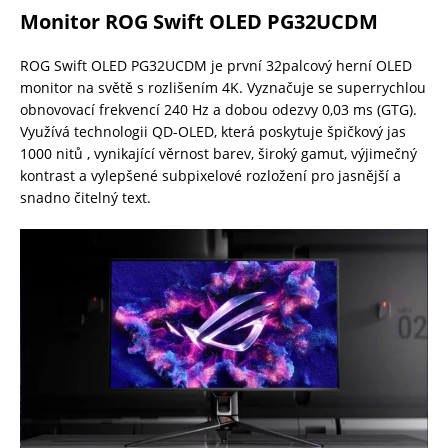
Monitor ROG Swift OLED PG32UCDM
ROG Swift OLED PG32UCDM je první 32palcový herní OLED
monitor na světě s rozlišením 4K. Vyznačuje se superrychlou
obnovovací frekvencí 240 Hz a dobou odezvy 0,03 ms (GTG).
Využívá technologii QD-OLED, která poskytuje špičkový jas
1000 nitů , vynikající věrnost barev, široký gamut, výjimečný
kontrast a vylepšené subpixelové rozložení pro jasnější a
snadno čitelný text.