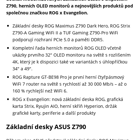
Z790, herních OLED monitorů a nejnovějších produktů pod
společnou značkou ROG x Evangelion.
Základní desky ROG Maximus Z790 Dark Hero, ROG Strix
Z790-A Gaming WiFi II a TUF Gaming Z790-Pro WiFi
podporují rozhraní PCIe 5.0 a paměti DDR5.
Kompletní řada herních monitorů ROG OLED včetně
ukázky prvního 32″ OLED monitoru na světě s rozlišením
4K, který je k dispozici také ve variantách s úhlopříčkou
34″ a 49″.
ROG Rapture GT-BE98 Pro je první herní čtyřpásmový
WiFi 7 router na světě s rychlostí až 30 000 Mb/s – až o
160 % rychlejší než WiFi 6.
ROG x Evangelion: nová základní deska ROG, grafická
karta Strix, Ryujin AIO, herní skříň Hyperion, držák
grafické karty, periferie a další produkty
Základní desky ASUS Z790