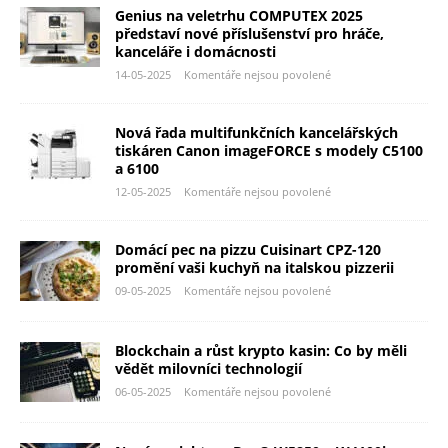
Genius na veletrhu COMPUTEX 2025
představí nové příslušenství pro hráče,
kanceláře i domácnosti
14-05-2025
Komentáře nejsou povolené
Nová řada multifunkčních kancelářských
tiskáren Canon imageFORCE s modely C5100
a 6100
12-05-2025
Komentáře nejsou povolené
Domácí pec na pizzu Cuisinart CPZ-120
promění vaši kuchyň na italskou pizzerii
09-05-2025
Komentáře nejsou povolené
Blockchain a růst krypto kasin: Co by měli
vědět milovníci technologií
06-05-2025
Komentáře nejsou povolené