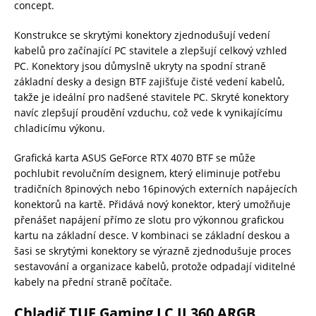
concept.
Konstrukce se skrytými konektory zjednodušují vedení
kabelů pro začínající PC stavitele a zlepšují celkový vzhled
PC. Konektory jsou důmyslně ukryty na spodní straně
základní desky a design BTF zajišťuje čisté vedení kabelů,
takže je ideální pro nadšené stavitele PC. Skryté konektory
navíc zlepšují proudění vzduchu, což vede k vynikajícímu
chladicímu výkonu.
Grafická karta ASUS GeForce RTX 4070 BTF se může
pochlubit revolučním designem, který eliminuje potřebu
tradičních 8pinových nebo 16pinových externích napájecích
konektorů na kartě. Přidává nový konektor, který umožňuje
přenášet napájení přímo ze slotu pro výkonnou grafickou
kartu na základní desce. V kombinaci se základní deskou a
šasi se skrytými konektory se výrazně zjednodušuje proces
sestavování a organizace kabelů, protože odpadají viditelné
kabely na přední straně počítače.
Chladič TUF Gaming LC II 360 ARGB