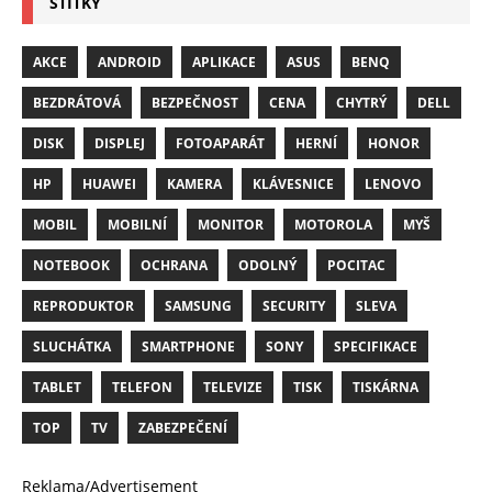
ŠTÍTKY
AKCE
ANDROID
APLIKACE
ASUS
BENQ
BEZDRÁTOVÁ
BEZPEČNOST
CENA
CHYTRÝ
DELL
DISK
DISPLEJ
FOTOAPARÁT
HERNÍ
HONOR
HP
HUAWEI
KAMERA
KLÁVESNICE
LENOVO
MOBIL
MOBILNÍ
MONITOR
MOTOROLA
MYŠ
NOTEBOOK
OCHRANA
ODOLNÝ
POCITAC
REPRODUKTOR
SAMSUNG
SECURITY
SLEVA
SLUCHÁTKA
SMARTPHONE
SONY
SPECIFIKACE
TABLET
TELEFON
TELEVIZE
TISK
TISKÁRNA
TOP
TV
ZABEZPEČENÍ
Reklama/Advertisement