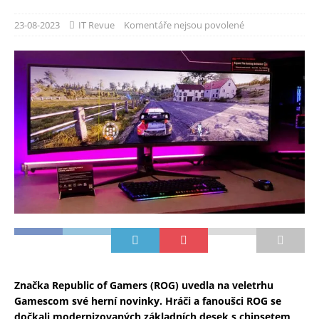
23-08-2023
IT Revue
Komentáře nejsou povolené
Značka Republic of Gamers (ROG) uvedla na veletrhu
Gamescom své herní novinky. Hráči a fanoušci ROG se
dočkali modernizovaných základních desek s chipsetem