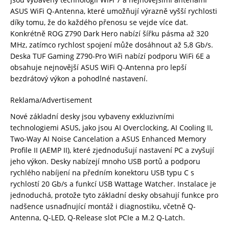
ASUS WiFi Q-Antenna, které umožňují výrazně vyšší rychlosti
díky tomu, že do každého přenosu se vejde více dat.
Konkrétně ROG Z790 Dark Hero nabízí šířku pásma až 320
MHz, zatímco rychlost spojení může dosáhnout až 5,8 Gb/s.
Deska TUF Gaming Z790-Pro WiFi nabízí podporu WiFi 6E a
obsahuje nejnovější ASUS WiFi Q-Antenna pro lepší
bezdrátový výkon a pohodlné nastavení.
Reklama/Advertisement
Nové základní desky jsou vybaveny exkluzivními
technologiemi ASUS, jako jsou AI Overclocking, AI Cooling II,
Two-Way AI Noise Cancelation a ASUS Enhanced Memory
Profile II (AEMP II), které zjednodušují nastavení PC a zvyšují
jeho výkon. Desky nabízejí mnoho USB portů a podporu
rychlého nabíjení na předním konektoru USB typu C s
rychlostí 20 Gb/s a funkcí USB Wattage Watcher. Instalace je
jednoduchá, protože tyto základní desky obsahují funkce pro
nadšence usnaďnující montáž i diagnostiku, včetně Q-
Antenna, Q-LED, Q-Release slot PCIe a M.2 Q-Latch.