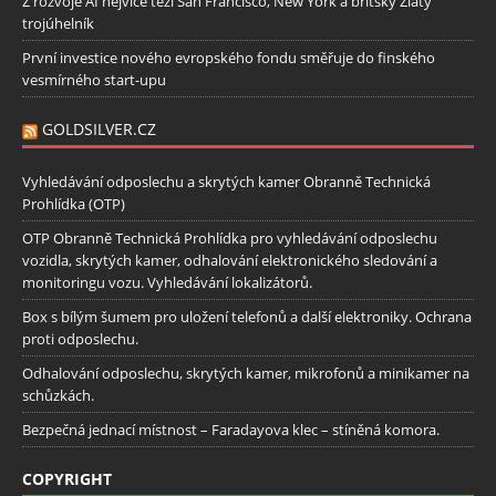
Z rozvoje AI nejvíce těží San Francisco, New York a britský Zlatý
trojúhelník
První investice nového evropského fondu směřuje do finského
vesmírného start-upu
GOLDSILVER.CZ
Vyhledávání odposlechu a skrytých kamer Obranně Technická
Prohlídka (OTP)
OTP Obranně Technická Prohlídka pro vyhledávání odposlechu
vozidla, skrytých kamer, odhalování elektronického sledování a
monitoringu vozu. Vyhledávání lokalizátorů.
Box s bílým šumem pro uložení telefonů a další elektroniky. Ochrana
proti odposlechu.
Odhalování odposlechu, skrytých kamer, mikrofonů a minikamer na
schůzkách.
Bezpečná jednací místnost – Faradayova klec – stíněná komora.
COPYRIGHT