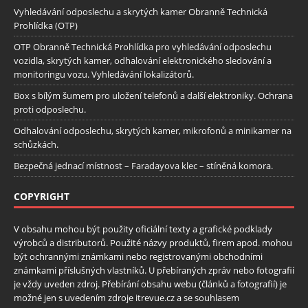
Vyhledávání odposlechu a skrytých kamer Obranně Technická
Prohlídka (OTP)
OTP Obranně Technická Prohlídka pro vyhledávání odposlechu
vozidla, skrytých kamer, odhalování elektronického sledování a
monitoringu vozu. Vyhledávání lokalizátorů.
Box s bílým šumem pro uložení telefonů a další elektroniky. Ochrana
proti odposlechu.
Odhalování odposlechu, skrytých kamer, mikrofonů a minikamer na
schůzkách.
Bezpečná jednací místnost – Faradayova klec – stíněná komora.
COPYRIGHT
V obsahu mohou být použity oficiální texty a grafické podklady
výrobců a distributorů. Použité názvy produktů, firem apod. mohou
být ochrannými známkami nebo registrovanými obchodními
známkami příslušných vlastníků. U přebíraných zpráv nebo fotografií
je vždy uveden zdroj. Přebírání obsahu webu (článků a fotografií) je
možné jen s uvedením zdroje itrevue.cz a se souhlasem