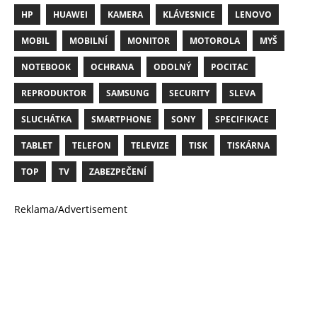
HP
HUAWEI
KAMERA
KLÁVESNICE
LENOVO
MOBIL
MOBILNÍ
MONITOR
MOTOROLA
MYŠ
NOTEBOOK
OCHRANA
ODOLNÝ
POCITAC
REPRODUKTOR
SAMSUNG
SECURITY
SLEVA
SLUCHÁTKA
SMARTPHONE
SONY
SPECIFIKACE
TABLET
TELEFON
TELEVIZE
TISK
TISKÁRNA
TOP
TV
ZABEZPEČENÍ
Reklama/Advertisement