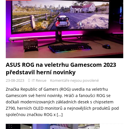
ASUS ROG na veletrhu Gamescom 2023
představil herní novinky
23-08-2023
IT Revue
Komentáře nejsou povolené
Značka Republic of Gamers (ROG) uvedla na veletrhu
Gamescom své herní novinky. Hráči a fanoušci ROG se
dočkali modernizovaných základních desek s chipsetem
Z790, herních OLED monitorů a nejnovějších produktů pod
společnou značkou ROG x
[…]