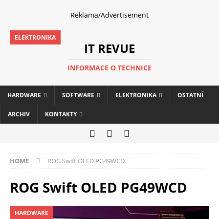
Reklama/Advertisement
ELEKTRONIKA
IT REVUE
INFORMACE O TECHNICE
HARDWARE
SOFTWARE
ELEKTRONIKA
OSTATNÍ
ARCHIV
KONTAKTY
HOME
ROG Swift OLED PG49WCD
ROG Swift OLED PG49WCD
HARDWARE