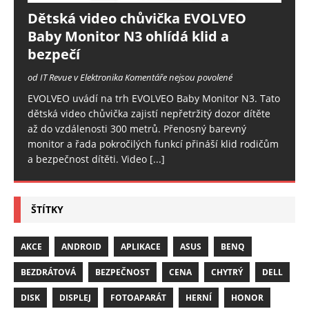
Dětská video chůvička EVOLVEO
Baby Monitor N3 ohlídá klid a
bezpečí
od IT Revue v Elektronika
Komentáře nejsou povolené
EVOLVEO uvádí na trh EVOLVEO Baby Monitor N3. Tato
dětská video chůvička zajistí nepřetržitý dozor dítěte
až do vzdálenosti 300 metrů. Přenosný barevný
monitor a řada pokročilých funkcí přináší klid rodičům
a bezpečnost dítěti. Video
[...]
ŠTÍTKY
AKCE
ANDROID
APLIKACE
ASUS
BENQ
BEZDRÁTOVÁ
BEZPEČNOST
CENA
CHYTRÝ
DELL
DISK
DISPLEJ
FOTOAPARÁT
HERNÍ
HONOR