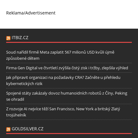
Reklama/Advertisement
ITBIZ.CZ
Soud nařídil firmě Meta zaplatit 567 milionů USD kvůli újmě
způsobené dětem
Firma Gen Digital ve čtvrtletí zvýšila čistý zisk i tržby, zlepšila výhled
Jak připravit organizaci na požadavky CRA? Začněte u přehledu
kybernetických rizik
Spojené státy zakázaly dovoz humanoidních robotů z Číny, Peking
se ohradil
Z rozvoje AI nejvíce těží San Francisco, New York a britský Zlatý
trojúhelník
GOLDSILVER.CZ