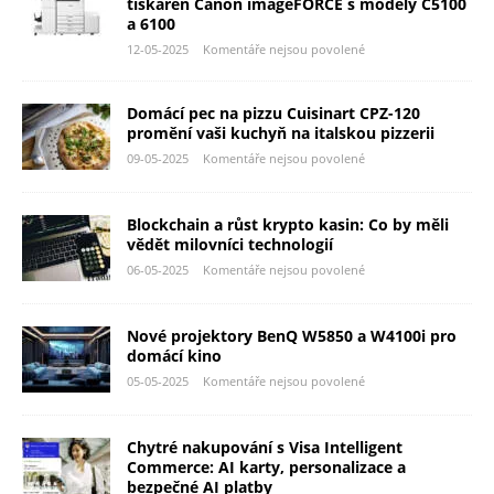
tiskáren Canon imageFORCE s modely C5100
a 6100
12-05-2025
Komentáře nejsou povolené
Domácí pec na pizzu Cuisinart CPZ-120
promění vaši kuchyň na italskou pizzerii
09-05-2025
Komentáře nejsou povolené
Blockchain a růst krypto kasin: Co by měli
vědět milovníci technologií
06-05-2025
Komentáře nejsou povolené
Nové projektory BenQ W5850 a W4100i pro
domácí kino
05-05-2025
Komentáře nejsou povolené
Chytré nakupování s Visa Intelligent
Commerce: AI karty, personalizace a
bezpečné AI platby