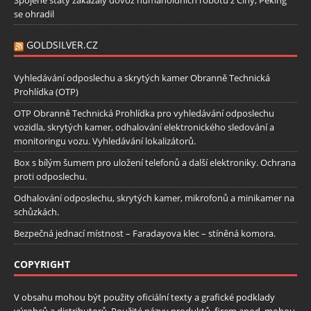
Spojené státy zakázaly dovoz humanoidních robotů z Číny, Peking
se ohradil
GOLDSILVER.CZ
Vyhledávání odposlechu a skrytých kamer Obranně Technická
Prohlídka (OTP)
OTP Obranně Technická Prohlídka pro vyhledávání odposlechu
vozidla, skrytých kamer, odhalování elektronického sledování a
monitoringu vozu. Vyhledávání lokalizátorů.
Box s bílým šumem pro uložení telefonů a další elektroniky. Ochrana
proti odposlechu.
Odhalování odposlechu, skrytých kamer, mikrofonů a minikamer na
schůzkách.
Bezpečná jednací místnost – Faradayova klec – stíněná komora.
COPYRIGHT
V obsahu mohou být použity oficiální texty a grafické podklady