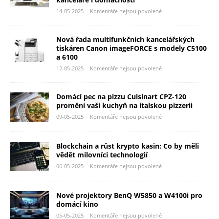
14-05-2025
Komentáře nejsou povolené
Nová řada multifunkčních kancelářských
tiskáren Canon imageFORCE s modely C5100
a 6100
12-05-2025
Komentáře nejsou povolené
Domácí pec na pizzu Cuisinart CPZ-120
promění vaši kuchyň na italskou pizzerii
09-05-2025
Komentáře nejsou povolené
Blockchain a růst krypto kasin: Co by měli
vědět milovníci technologií
06-05-2025
Komentáře nejsou povolené
Nové projektory BenQ W5850 a W4100i pro
domácí kino
05-05-2025
Komentáře nejsou povolené