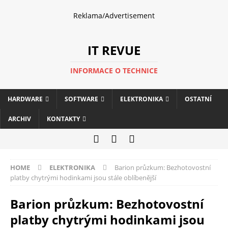
Reklama/Advertisement
IT REVUE
INFORMACE O TECHNICE
HARDWARE
SOFTWARE
ELEKTRONIKA
OSTATNÍ
ARCHIV
KONTAKTY
HOME
ELEKTRONIKA
Barion průzkum: Bezhotovostní
platby chytrými hodinkami jsou stále oblíbenější
Barion průzkum: Bezhotovostní
platby chytrými hodinkami jsou