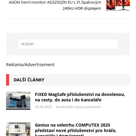
AGON herní monitor AG325QZN EU s 31,5palcovým
240Hz HDR displejem
Reklama/Advertisement
DALŠÍ ČLÁNKY
FIXED MagSafe příslušenství na dovolenou,
na cesty, do auta i do kanceláře
30-08-2025
Komentáře nejsou povolené
Genius na veletrhu COMPUTEX 2025
představí nové příslušenství pro hráče,
kanceláře i domácnosti