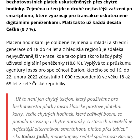
bezhotovostních plateb uskutečněných přes chytré
hodinky. Zejména u žen jde o druhé nejčastější zařízení po
smartphonu, které využívají pro transakce uskutečněné
digitálními peněženkami. Platí takto už každá desátá
Češka (9,7 %).
Placení hodinkami je oblíbené zejména u mladší a střední
generace od 18 do 44 let a z hlediska regionů je zdaleka
nejvyužívanější v Praze, kde takto platí skoro každý pátý
uživatel digitální peněženky (18,8 %). Vyplývá to z průzkumu
agentury Ipsos pro společnost Barion, kterého se od 16. do
22. února 2022 zúčastnilo 1 000 respondentů ve věku 18 až
65 let z celé České republiky.
„Už to není jen chytrý telefon, který používáme pro
bezhotovostní platby místo klasické plastové platební
karty. Vedle chytrých hodinek, které zažívají boom, se
pomalu prosazují i chytré náramky. U starších uživatelů je
nejčastější alternativou smartphonu platba přes tablet,“
říká
Balázs Judik
, marketingový ředitel společnosti Barion,