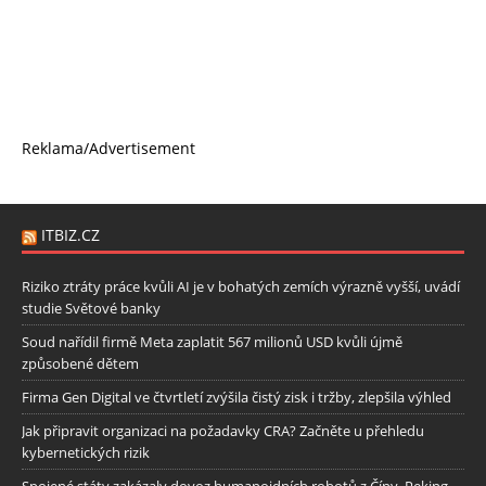
Reklama/Advertisement
ITBIZ.CZ
Riziko ztráty práce kvůli AI je v bohatých zemích výrazně vyšší, uvádí
studie Světové banky
Soud nařídil firmě Meta zaplatit 567 milionů USD kvůli újmě
způsobené dětem
Firma Gen Digital ve čtvrtletí zvýšila čistý zisk i tržby, zlepšila výhled
Jak připravit organizaci na požadavky CRA? Začněte u přehledu
kybernetických rizik