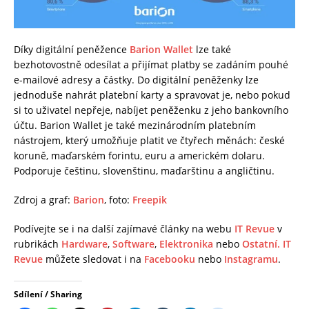
Díky digitální peněžence
Barion Wallet
lze také
bezhotovostně odesílat a přijímat platby se zadáním pouhé
e-mailové adresy a částky. Do digitální peněženky lze
jednoduše nahrát platební karty a spravovat je, nebo pokud
si to uživatel nepřeje, nabíjet peněženku z jeho bankovního
účtu. Barion Wallet je také mezinárodním platebním
nástrojem, který umožňuje platit ve čtyřech měnách: české
koruně, maďarském forintu, euru a americkém dolaru.
Podporuje češtinu, slovenštinu, maďarštinu a angličtinu.
Zdroj a graf:
Barion
, foto:
Freepik
Podívejte se i na další zajímavé články na webu
IT Revue
v
rubrikách
Hardware
,
Software
,
Elektronika
nebo
Ostatní.
IT
Revue
můžete sledovat i na
Facebooku
nebo
Instagramu
.
Sdílení / Sharing