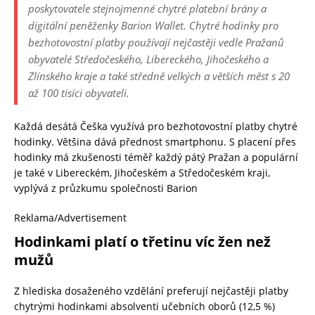
poskytovatele stejnojmenné chytré platební brány a
digitální peněženky Barion Wallet. Chytré hodinky pro
bezhotovostní platby používají nejčastěji vedle Pražanů
obyvatelé Středočeského, Libereckého, Jihočeského a
Zlínského kraje a také středně velkých a větších měst s 20
až 100 tisíci obyvateli.
Každá desátá Češka využívá pro bezhotovostní platby chytré
hodinky. Většina dává přednost smartphonu. S placení přes
hodinky má zkušenosti téměř každý pátý Pražan a populární
je také v Libereckém, Jihočeském a Středočeském kraji,
vyplývá z průzkumu společnosti Barion
Reklama/Advertisement
Hodinkami platí o třetinu víc žen než
mužů
Z hlediska dosaženého vzdělání preferují nejčastěji platby
chytrými hodinkami absolventi učebních oborů (12,5 %)