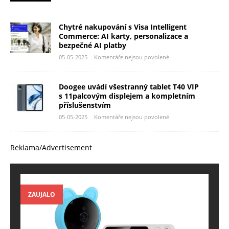
Chytré nakupování s Visa Intelligent
Commerce: AI karty, personalizace a
bezpečné AI platby
05-05-2025
Komentáře nejsou povolené
Doogee uvádí všestranný tablet T40 VIP
s 11palcovým displejem a kompletním
příslušenstvím
05-05-2025
Komentáře nejsou povolené
Reklama/Advertisement
ZAUJALO