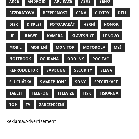
AKCE
ANDROID
APLIKACE
ASUS
BENQ
BEZDRÁTOVÁ
BEZPEČNOST
CENA
CHYTRÝ
DELL
DISK
DISPLEJ
FOTOAPARÁT
HERNÍ
HONOR
HP
HUAWEI
KAMERA
KLÁVESNICE
LENOVO
MOBIL
MOBILNÍ
MONITOR
MOTOROLA
MYŠ
NOTEBOOK
OCHRANA
ODOLNÝ
POCITAC
REPRODUKTOR
SAMSUNG
SECURITY
SLEVA
SLUCHÁTKA
SMARTPHONE
SONY
SPECIFIKACE
TABLET
TELEFON
TELEVIZE
TISK
TISKÁRNA
TOP
TV
ZABEZPEČENÍ
Reklama/Advertisement