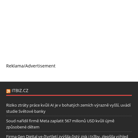
Reklama/Advertisement
ITBIZ.CZ
Riziko ztráty práce kvůli AI je v bohatých zemích výrazně vyšší, uvádí
studie Světové banky
Soud nařídil firmě Meta zaplatit 567 milionů USD kvůli újmě
způsobené dětem
Firma Gen Digital ve čtvrtletí zvýšila čistý zisk i tržby, zlepšila výhled