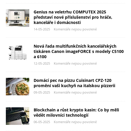
Genius na veletrhu COMPUTEX 2025
představí nové příslušenství pro hráče,
kanceláře i domácnosti
14-05-2025
Komentáře nejsou povolené
Nová řada multifunkčních kancelářských
tiskáren Canon imageFORCE s modely C5100
a 6100
12-05-2025
Komentáře nejsou povolené
Domácí pec na pizzu Cuisinart CPZ-120
promění vaši kuchyň na italskou pizzerii
09-05-2025
Komentáře nejsou povolené
Blockchain a růst krypto kasin: Co by měli
vědět milovníci technologií
06-05-2025
Komentáře nejsou povolené