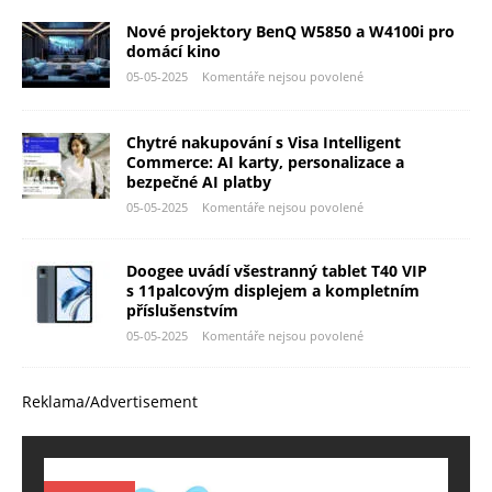
Nové projektory BenQ W5850 a W4100i pro
domácí kino
05-05-2025
Komentáře nejsou povolené
Chytré nakupování s Visa Intelligent
Commerce: AI karty, personalizace a
bezpečné AI platby
05-05-2025
Komentáře nejsou povolené
Doogee uvádí všestranný tablet T40 VIP
s 11palcovým displejem a kompletním
příslušenstvím
05-05-2025
Komentáře nejsou povolené
Reklama/Advertisement