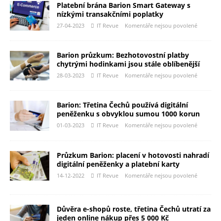
Platební brána Barion Smart Gateway s
nízkými transakčními poplatky
27-04-2023
IT Revue
Komentáře nejsou povolené
Barion průzkum: Bezhotovostní platby
chytrými hodinkami jsou stále oblíbenější
28-03-2023
IT Revue
Komentáře nejsou povolené
Barion: Třetina Čechů používá digitální
peněženku s obvyklou sumou 1000 korun
01-03-2023
IT Revue
Komentáře nejsou povolené
Průzkum Barion: placení v hotovosti nahradí
digitální peněženky a platební karty
14-12-2022
IT Revue
Komentáře nejsou povolené
Důvěra e-shopů roste, třetina Čechů utratí za
jeden online nákup přes 5 000 Kč