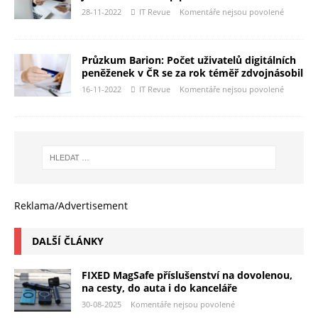
28-11-2022
IT Revue
Komentáře nejsou povolené
Průzkum Barion: Počet uživatelů digitálních
peněženek v ČR se za rok téměř zdvojnásobil
16-11-2022
IT Revue
Komentáře nejsou povolené
Reklama/Advertisement
DALŠÍ ČLÁNKY
FIXED MagSafe příslušenství na dovolenou,
na cesty, do auta i do kanceláře
30-08-2025
Komentáře nejsou povolené