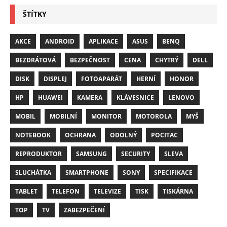
ŠTÍTKY
AKCE
ANDROID
APLIKACE
ASUS
BENQ
BEZDRÁTOVÁ
BEZPEČNOST
CENA
CHYTRÝ
DELL
DISK
DISPLEJ
FOTOAPARÁT
HERNÍ
HONOR
HP
HUAWEI
KAMERA
KLÁVESNICE
LENOVO
MOBIL
MOBILNÍ
MONITOR
MOTOROLA
MYŠ
NOTEBOOK
OCHRANA
ODOLNÝ
POCITAC
REPRODUKTOR
SAMSUNG
SECURITY
SLEVA
SLUCHÁTKA
SMARTPHONE
SONY
SPECIFIKACE
TABLET
TELEFON
TELEVIZE
TISK
TISKÁRNA
TOP
TV
ZABEZPEČENÍ