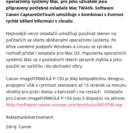
operačnímy systémy Mac, pro jeho uživatele jsou
připraveny potřebné ovladače Mac TWAIN. Software
Canon CaptureOnTouch umožňuje v kombinaci s Evernot
rychlé sdílení informací v cloudu.
Nejnovější verze ovladačů umožňují používat skener na
počítačích se všemi oblíbenými operačními systémy. Po
dříve uvedené podpoře Windows a Linuxu se výrobce
rozhodl přidat i ovladače pro Mac OS. Popularita operačních
systémů Mac se v posledních letech výrazně zvýšila a jeho
použití se rozšířilo i do obchodní sféry.
Canon imageFORMULA P-150 je díky kompaktnímu designu,
propojení USB a rychlosti skenování až 15 stránek za minutu
vhodný pro práci doma, v kanceláří i na cestách. Ovladače
pro Canon imageFORMULA P-150 jsou k dispozici na adrese:
http://software.canon-europe.com/products/0010799.asp
Reklama/Advertisement
Zdroj: Canon