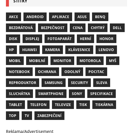
ŠTÍTKY
AKCE
ANDROID
APLIKACE
ASUS
BENQ
BEZDRÁTOVÁ
BEZPEČNOST
CENA
CHYTRÝ
DELL
DISK
DISPLEJ
FOTOAPARÁT
HERNÍ
HONOR
HP
HUAWEI
KAMERA
KLÁVESNICE
LENOVO
MOBIL
MOBILNÍ
MONITOR
MOTOROLA
MYŠ
NOTEBOOK
OCHRANA
ODOLNÝ
POCITAC
REPRODUKTOR
SAMSUNG
SECURITY
SLEVA
SLUCHÁTKA
SMARTPHONE
SONY
SPECIFIKACE
TABLET
TELEFON
TELEVIZE
TISK
TISKÁRNA
TOP
TV
ZABEZPEČENÍ
Reklama/Advertisement