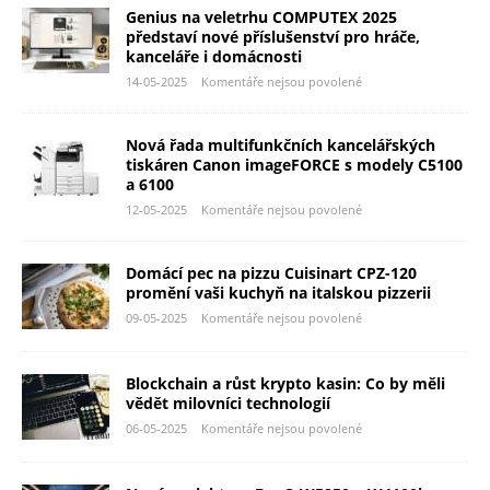
Genius na veletrhu COMPUTEX 2025
představí nové příslušenství pro hráče,
kanceláře i domácnosti
14-05-2025
Komentáře nejsou povolené
Nová řada multifunkčních kancelářských
tiskáren Canon imageFORCE s modely C5100
a 6100
12-05-2025
Komentáře nejsou povolené
Domácí pec na pizzu Cuisinart CPZ-120
promění vaši kuchyň na italskou pizzerii
09-05-2025
Komentáře nejsou povolené
Blockchain a růst krypto kasin: Co by měli
vědět milovníci technologií
06-05-2025
Komentáře nejsou povolené