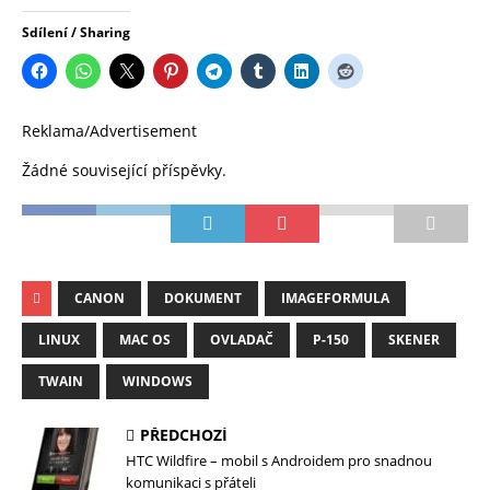
Sdílení / Sharing
Reklama/Advertisement
Žádné související příspěvky.
CANON
DOKUMENT
IMAGEFORMULA
LINUX
MAC OS
OVLADAČ
P-150
SKENER
TWAIN
WINDOWS
PŘEDCHOZÍ
HTC Wildfire – mobil s Androidem pro snadnou
komunikaci s přáteli