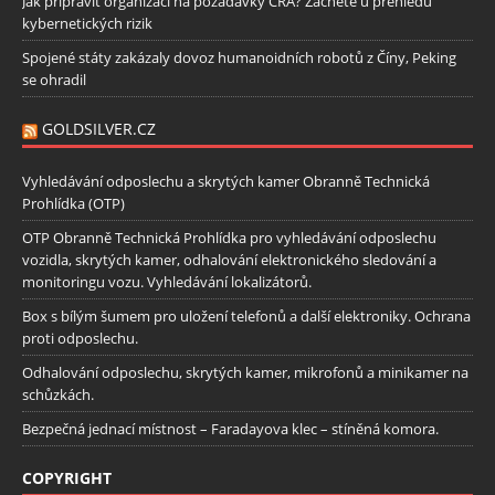
Jak připravit organizaci na požadavky CRA? Začněte u přehledu
kybernetických rizik
Spojené státy zakázaly dovoz humanoidních robotů z Číny, Peking
se ohradil
GOLDSILVER.CZ
Vyhledávání odposlechu a skrytých kamer Obranně Technická
Prohlídka (OTP)
OTP Obranně Technická Prohlídka pro vyhledávání odposlechu
vozidla, skrytých kamer, odhalování elektronického sledování a
monitoringu vozu. Vyhledávání lokalizátorů.
Box s bílým šumem pro uložení telefonů a další elektroniky. Ochrana
proti odposlechu.
Odhalování odposlechu, skrytých kamer, mikrofonů a minikamer na
schůzkách.
Bezpečná jednací místnost – Faradayova klec – stíněná komora.
COPYRIGHT