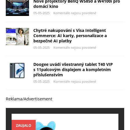
Nové projektory BenQ W5850 a W4100i pro
domácí kino
05-05-2025
Komentáře nejsou povolené
Chytré nakupování s Visa Intelligent
Commerce: AI karty, personalizace a
bezpečné AI platby
05-05-2025
Komentáře nejsou povolené
Doogee uvádí všestranný tablet T40 VIP
s 11palcovým displejem a kompletním
příslušenstvím
05-05-2025
Komentáře nejsou povolené
Reklama/Advertisement
ZAUJALO