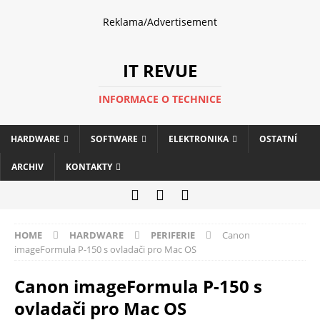
Reklama/Advertisement
IT REVUE
INFORMACE O TECHNICE
HARDWARE
SOFTWARE
ELEKTRONIKA
OSTATNÍ
ARCHIV
KONTAKTY
HOME
HARDWARE
PERIFERIE
Canon
imageFormula P-150 s ovladači pro Mac OS
Canon imageFormula P-150 s
ovladači pro Mac OS