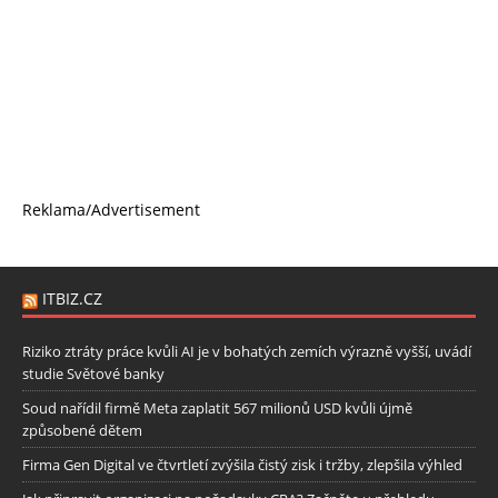
Reklama/Advertisement
ITBIZ.CZ
Riziko ztráty práce kvůli AI je v bohatých zemích výrazně vyšší, uvádí
studie Světové banky
Soud nařídil firmě Meta zaplatit 567 milionů USD kvůli újmě
způsobené dětem
Firma Gen Digital ve čtvrtletí zvýšila čistý zisk i tržby, zlepšila výhled