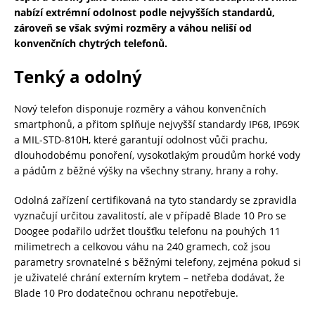
nabízí extrémní odolnost podle nejvyšších standardů,
zároveň se však svými rozměry a váhou neliší od
konvenčních chytrých telefonů.
Tenký a odolný
Nový telefon disponuje rozměry a váhou konvenčních
smartphonů, a přitom splňuje nejvyšší standardy IP68, IP69K
a MIL-STD-810H, které garantují odolnost vůči prachu,
dlouhodobému ponoření, vysokotlakým proudům horké vody
a pádům z běžné výšky na všechny strany, hrany a rohy.
Odolná zařízení certifikovaná na tyto standardy se zpravidla
vyznačují určitou zavalitostí, ale v případě Blade 10 Pro se
Doogee podařilo udržet tloušťku telefonu na pouhých 11
milimetrech a celkovou váhu na 240 gramech, což jsou
parametry srovnatelné s běžnými telefony, zejména pokud si
je uživatelé chrání externím krytem – netřeba dodávat, že
Blade 10 Pro dodatečnou ochranu nepotřebuje.