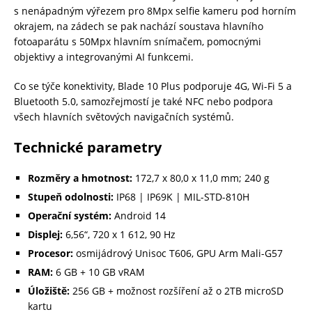
s nenápadným výřezem pro 8Mpx selfie kameru pod horním
okrajem, na zádech se pak nachází soustava hlavního
fotoaparátu s 50Mpx hlavním snímačem, pomocnými
objektivy a integrovanými AI funkcemi.
Co se týče konektivity, Blade 10 Plus podporuje 4G, Wi-Fi 5 a
Bluetooth 5.0, samozřejmostí je také NFC nebo podpora
všech hlavních světových navigačních systémů.
Technické parametry
Rozměry a hmotnost:
172,7 x 80,0 x 11,0 mm; 240 g
Stupeň odolnosti:
IP68 | IP69K | MIL-STD-810H
Operační systém:
Android 14
Displej:
6,56“, 720 x 1 612, 90 Hz
Procesor:
osmijádrový Unisoc T606, GPU Arm Mali-G57
RAM:
6 GB + 10 GB vRAM
Úložiště:
256 GB + možnost rozšíření až o 2TB microSD
kartu