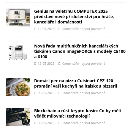
Genius na veletrhu COMPUTEX 2025
představí nové příslušenství pro hráče,
kanceláře i domácnosti
14-05-2025
Komentáře nejsou povolené
Nová řada multifunkčních kancelářských
tiskáren Canon imageFORCE s modely C5100
a 6100
12-05-2025
Komentáře nejsou povolené
Domácí pec na pizzu Cuisinart CPZ-120
promění vaši kuchyň na italskou pizzerii
09-05-2025
Komentáře nejsou povolené
Blockchain a růst krypto kasin: Co by měli
vědět milovníci technologií
06-05-2025
Komentáře nejsou povolené