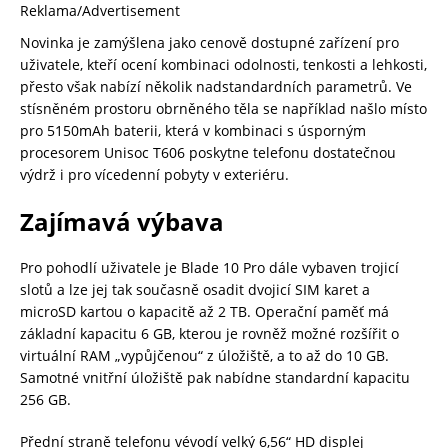
Reklama/Advertisement
Novinka je zamýšlena jako cenově dostupné zařízení pro
uživatele, kteří ocení kombinaci odolnosti, tenkosti a lehkosti,
přesto však nabízí několik nadstandardních parametrů. Ve
stísněném prostoru obrněného těla se například našlo místo
pro 5150mAh baterii, která v kombinaci s úsporným
procesorem Unisoc T606 poskytne telefonu dostatečnou
výdrž i pro vícedenní pobyty v exteriéru.
Zajímavá výbava
Pro pohodlí uživatele je Blade 10 Pro dále vybaven trojicí
slotů a lze jej tak současně osadit dvojicí SIM karet a
microSD kartou o kapacitě až 2 TB. Operační paměť má
základní kapacitu 6 GB, kterou je rovněž možné rozšířit o
virtuální RAM „vypůjčenou“ z úložiště, a to až do 10 GB.
Samotné vnitřní úložiště pak nabídne standardní kapacitu
256 GB.
Přední straně telefonu vévodí velký 6,56“ HD displej