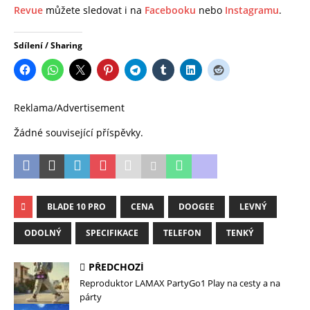
Revue
můžete sledovat i na
Facebooku
nebo
Instagramu
.
Sdílení / Sharing
Reklama/Advertisement
Žádné související příspěvky.
BLADE 10 PRO
CENA
DOOGEE
LEVNÝ
ODOLNÝ
SPECIFIKACE
TELEFON
TENKÝ
PŘEDCHOZÍ
Reproduktor LAMAX PartyGo1 Play na cesty a na
párty