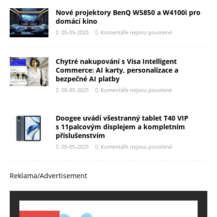
Nové projektory BenQ W5850 a W4100i pro
domácí kino
05-05-2025
Komentáře nejsou povolené
Chytré nakupování s Visa Intelligent
Commerce: AI karty, personalizace a
bezpečné AI platby
05-05-2025
Komentáře nejsou povolené
Doogee uvádí všestranný tablet T40 VIP
s 11palcovým displejem a kompletním
příslušenstvím
05-05-2025
Komentáře nejsou povolené
Reklama/Advertisement