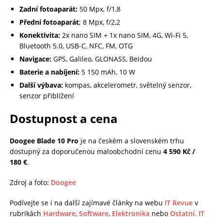
Zadní fotoaparát:
50 Mpx, f/1,8
Přední fotoaparát
; 8 Mpx, f/2,2
Konektivita:
2x nano SIM + 1x nano SIM, 4G, Wi-Fi 5,
Bluetooth 5.0, USB-C, NFC, FM, OTG
Navigace:
GPS, Galileo, GLONASS, Beidou
Baterie a nabíjení:
5 150 mAh, 10 W
Další výbava:
kompas, akcelerometr, světelný senzor,
senzor přiblížení
Dostupnost a cena
Doogee Blade 10 Pro
je na českém a slovenském trhu
dostupný za doporučenou maloobchodní cenu
4 590 Kč
/
180 €
.
Zdroj a foto:
Doogee
Podívejte se i na další zajímavé články na webu
IT Revue
v
rubrikách
Hardware
,
Software
,
Elektronika
nebo
Ostatní.
IT