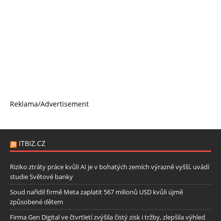
Reklama/Advertisement
ITBIZ.CZ
Riziko ztráty práce kvůli AI je v bohatých zemích výrazně vyšší, uvádí
studie Světové banky
Soud nařídil firmě Meta zaplatit 567 milionů USD kvůli újmě
způsobené dětem
Firma Gen Digital ve čtvrtletí zvýšila čistý zisk i tržby, zlepšila výhled