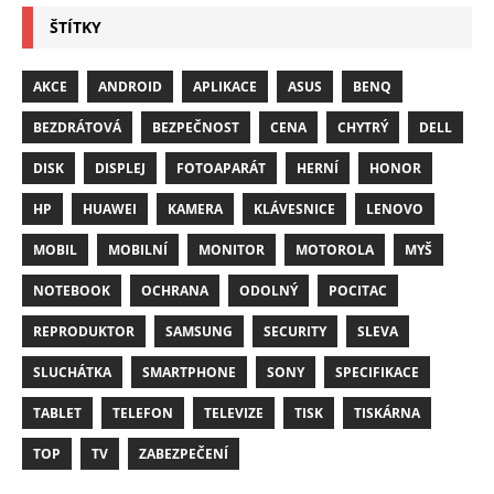
ŠTÍTKY
AKCE
ANDROID
APLIKACE
ASUS
BENQ
BEZDRÁTOVÁ
BEZPEČNOST
CENA
CHYTRÝ
DELL
DISK
DISPLEJ
FOTOAPARÁT
HERNÍ
HONOR
HP
HUAWEI
KAMERA
KLÁVESNICE
LENOVO
MOBIL
MOBILNÍ
MONITOR
MOTOROLA
MYŠ
NOTEBOOK
OCHRANA
ODOLNÝ
POCITAC
REPRODUKTOR
SAMSUNG
SECURITY
SLEVA
SLUCHÁTKA
SMARTPHONE
SONY
SPECIFIKACE
TABLET
TELEFON
TELEVIZE
TISK
TISKÁRNA
TOP
TV
ZABEZPEČENÍ