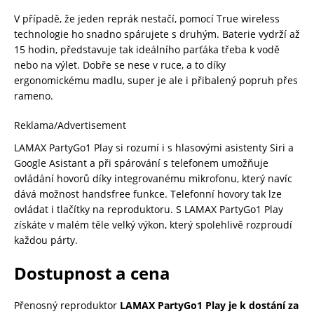
V případě, že jeden reprák nestačí, pomocí True wireless
technologie ho snadno spárujete s druhým. Baterie vydrží až
15 hodin, představuje tak ideálního parťáka třeba k vodě
nebo na výlet. Dobře se nese v ruce, a to díky
ergonomickému madlu, super je ale i přibalený popruh přes
rameno.
Reklama/Advertisement
LAMAX PartyGo1 Play si rozumí i s hlasovými asistenty Siri a
Google Asistant a při spárování s telefonem umožňuje
ovládání hovorů díky integrovanému mikrofonu, který navíc
dává možnost handsfree funkce. Telefonní hovory tak lze
ovládat i tlačítky na reproduktoru. S LAMAX PartyGo1 Play
získáte v malém těle velký výkon, který spolehlivě rozproudí
každou párty.
Dostupnost a cena
Přenosný reproduktor
LAMAX PartyGo1 Play je k dostání za