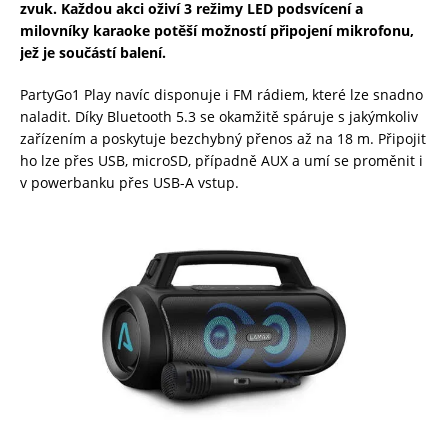
zvuk. Každou akci oživí 3 režimy LED podsvícení a
milovníky karaoke potěší možností připojení mikrofonu,
jež je součástí balení.
PartyGo1 Play navíc disponuje i FM rádiem, které lze snadno
naladit. Díky Bluetooth 5.3 se okamžitě spáruje s jakýmkoliv
zařízením a poskytuje bezchybný přenos až na 18 m. Připojit
ho lze přes USB, microSD, případně AUX a umí se proměnit i
v powerbanku přes USB-A vstup.