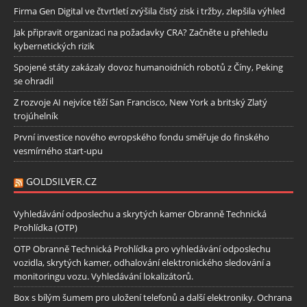
Firma Gen Digital ve čtvrtletí zvýšila čistý zisk i tržby, zlepšila výhled
Jak připravit organizaci na požadavky CRA? Začněte u přehledu
kybernetických rizik
Spojené státy zakázaly dovoz humanoidních robotů z Číny, Peking
se ohradil
Z rozvoje AI nejvíce těží San Francisco, New York a britský Zlatý
trojúhelník
První investice nového evropského fondu směřuje do finského
vesmírného start-upu
GOLDSILVER.CZ
Vyhledávání odposlechu a skrytých kamer Obranně Technická
Prohlídka (OTP)
OTP Obranně Technická Prohlídka pro vyhledávání odposlechu
vozidla, skrytých kamer, odhalování elektronického sledování a
monitoringu vozu. Vyhledávání lokalizátorů.
Box s bílým šumem pro uložení telefonů a další elektroniky. Ochrana