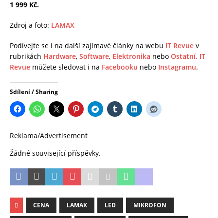
1 999 Kč.
Zdroj a foto:
LAMAX
Podívejte se i na další zajímavé články na webu
IT Revue
v
rubrikách
Hardware
,
Software
,
Elektronika
nebo
Ostatní.
IT
Revue
můžete sledovat i na
Facebooku
nebo
Instagramu
.
Sdílení / Sharing
Reklama/Advertisement
Žádné související příspěvky.
CENA
LAMAX
LED
MIKROFON