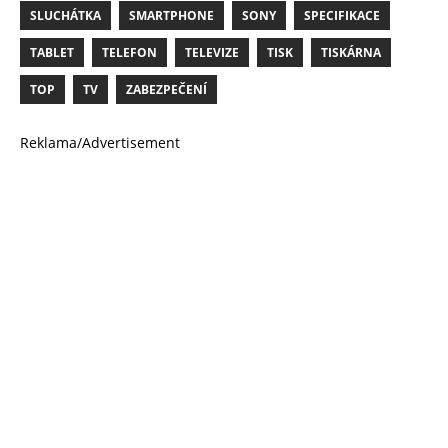
SLUCHÁTKA
SMARTPHONE
SONY
SPECIFIKACE
TABLET
TELEFON
TELEVIZE
TISK
TISKÁRNA
TOP
TV
ZABEZPEČENÍ
Reklama/Advertisement