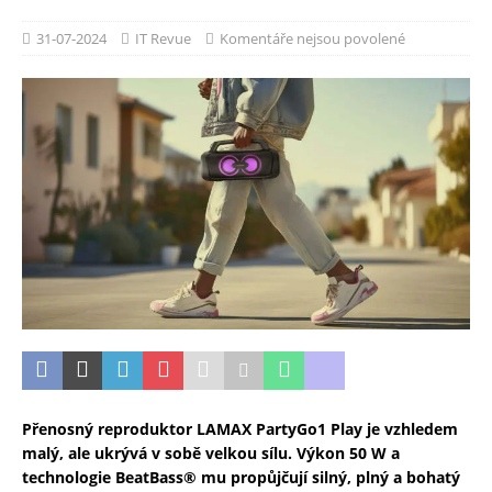
31-07-2024
IT Revue
Komentáře nejsou povolené
Přenosný reproduktor LAMAX PartyGo1 Play je vzhledem
malý, ale ukrývá v sobě velkou sílu. Výkon 50 W a
technologie BeatBass® mu propůjčují silný, plný a bohatý