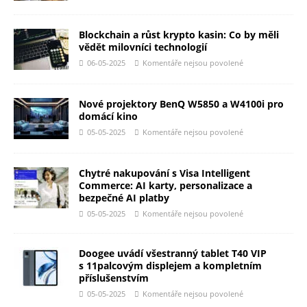
Blockchain a růst krypto kasin: Co by měli
vědět milovníci technologií
06-05-2025
Komentáře nejsou povolené
Nové projektory BenQ W5850 a W4100i pro
domácí kino
05-05-2025
Komentáře nejsou povolené
Chytré nakupování s Visa Intelligent
Commerce: AI karty, personalizace a
bezpečné AI platby
05-05-2025
Komentáře nejsou povolené
Doogee uvádí všestranný tablet T40 VIP
s 11palcovým displejem a kompletním
příslušenstvím
05-05-2025
Komentáře nejsou povolené