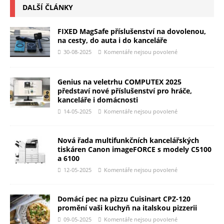
DALŠÍ ČLÁNKY
FIXED MagSafe příslušenství na dovolenou,
na cesty, do auta i do kanceláře
30-08-2025
Komentáře nejsou povolené
Genius na veletrhu COMPUTEX 2025
představí nové příslušenství pro hráče,
kanceláře i domácnosti
14-05-2025
Komentáře nejsou povolené
Nová řada multifunkčních kancelářských
tiskáren Canon imageFORCE s modely C5100
a 6100
12-05-2025
Komentáře nejsou povolené
Domácí pec na pizzu Cuisinart CPZ-120
promění vaši kuchyň na italskou pizzerii
09-05-2025
Komentáře nejsou povolené