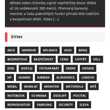
dětská video chůvička zajistí nepřetržitý dozor dítěte
až do vzdálenosti 300 metrů. Přenosný barevný
monitor a řada pokročilých funkcí přináší klid rodičům
a bezpečnost dítěti. Video
[...]
ŠTÍTKY
AKCE
ANDROID
APLIKACE
ASUS
BENQ
BEZDRÁTOVÁ
BEZPEČNOST
CENA
CHYTRÝ
DELL
DISK
DISPLEJ
FOTOAPARÁT
HERNÍ
HONOR
HP
HUAWEI
KAMERA
KLÁVESNICE
LENOVO
MOBIL
MOBILNÍ
MONITOR
MOTOROLA
MYŠ
NOTEBOOK
OCHRANA
ODOLNÝ
POCITAC
REPRODUKTOR
SAMSUNG
SECURITY
SLEVA