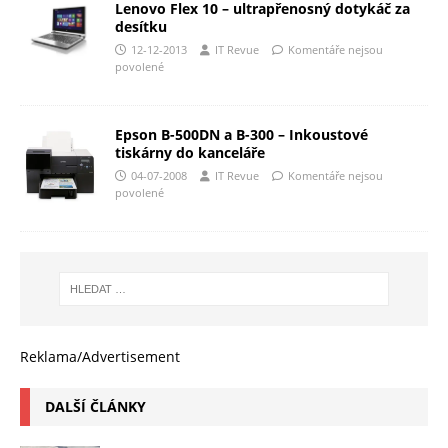
Lenovo Flex 10 – ultrapřenosný dotykáč za
desítku
12-12-2013
IT Revue
Komentáře nejsou
povolené
Epson B-500DN a B-300 – Inkoustové
tiskárny do kanceláře
04-07-2008
IT Revue
Komentáře nejsou
povolené
Reklama/Advertisement
DALŠÍ ČLÁNKY