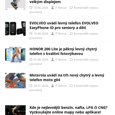
velkým displejem
18-06-2024
IT Revue
Komentáře nejsou
povolené
EVOLVEO uvádí levný telefon EVOLVEO
EasyPhone ID pro seniory a děti
15-06-2024
IT Revue
Komentáře nejsou
povolené
HONOR 200 Lite je pěkný levný chytrý
telefon s kvalitní fotovýbavou
01-06-2024
IT Revue
Komentáře nejsou
povolené
Motorola uvádí na trh nový chytrý a levný
telefon moto g04
24-01-2024
IT Revue
Komentáře nejsou
povolené
Kde je nejlevnější benzín, nafta, LPG či CNG?
Vyzkoušejte online mapy nebo aplikace!