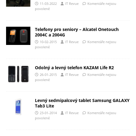
11-03-2022
IT Revue
Komentáře nejsou
povolené
Telefony pro seniory – Alcatel Onetouch
2004C a 2004G
10-02-2015
IT Revue
Komentáře nejsou
povolené
Odolný a levný telefon KAZAM Life R2
26-01-2015
IT Revue
Komentáře nejsou
povolené
Levný sedmipalcový tablet Samsung GALAXY
Tab3 Lite
23-01-2014
IT Revue
Komentáře nejsou
povolené