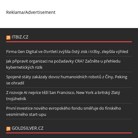
Reklama/Advertisement
ITBIZ.CZ
Firma Gen Digital ve čtvrtletí zvýšila čistý zisk i tržby, zlepšila výhled
Jak připravit organizaci na požadavky CRA? Začněte u přehledu
kybernetických rizik
Spojené státy zakázaly dovoz humanoidních robotů z Číny, Peking
se ohradil
Z rozvoje AI nejvíce těží San Francisco, New York a britský Zlatý
trojúhelník
První investice nového evropského fondu směřuje do finského
vesmírného start-upu
GOLDSILVER.CZ