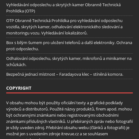
Vyhledávání odposlechu a skrytých kamer Obranně Technická
Prohlídka (OTP)
OTP Obranně Technická Prohlídka pro vyhledávání odposlechu
vozidla, skrytých kamer, odhalování elektronického sledování a
monitoringu vozu. Vyhledávání lokalizátorů.
Box s bílým šumem pro uložení telefonů a další elektroniky. Ochrana
proti odposlechu.
Odhalování odposlechu, skrytých kamer, mikrofonů a minikamer na
schůzkách.
Bezpečná jednací místnost – Faradayova klec – stíněná komora.
COPYRIGHT
V obsahu mohou být použity oficiální texty a grafické podklady
výrobců a distributorů. Použité názvy produktů, firem apod. mohou
být ochrannými známkami nebo registrovanými obchodními
známkami příslušných vlastníků. U přebíraných zpráv nebo fotografií
je vždy uveden zdroj. Přebírání obsahu webu (článků a fotografií) je
možné jen s uvedením zdroje itrevue.cz a se souhlasem