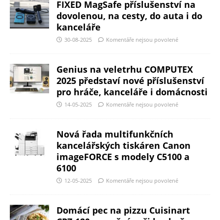
FIXED MagSafe příslušenství na
dovolenou, na cesty, do auta i do
kanceláře
30-08-2025
Komentáře nejsou povolené
Genius na veletrhu COMPUTEX
2025 představí nové příslušenství
pro hráče, kanceláře i domácnosti
14-05-2025
Komentáře nejsou povolené
Nová řada multifunkčních
kancelářských tiskáren Canon
imageFORCE s modely C5100 a
6100
12-05-2025
Komentáře nejsou povolené
Domácí pec na pizzu Cuisinart