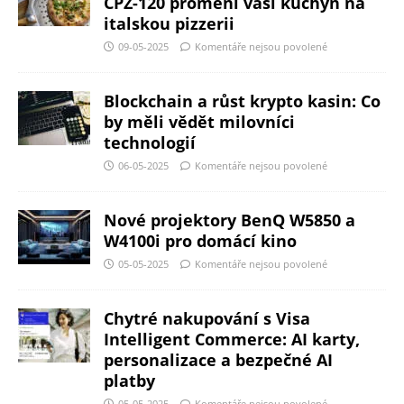
CPZ-120 promění vaši kuchyň na
italskou pizzerii
09-05-2025
Komentáře nejsou povolené
Blockchain a růst krypto kasin: Co
by měli vědět milovníci
technologií
06-05-2025
Komentáře nejsou povolené
Nové projektory BenQ W5850 a
W4100i pro domácí kino
05-05-2025
Komentáře nejsou povolené
Chytré nakupování s Visa
Intelligent Commerce: AI karty,
personalizace a bezpečné AI
platby
05-05-2025
Komentáře nejsou povolené