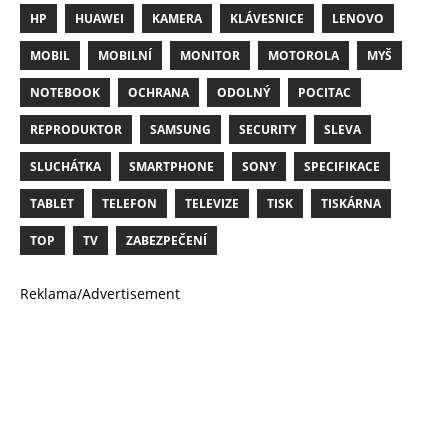
HP
HUAWEI
KAMERA
KLÁVESNICE
LENOVO
MOBIL
MOBILNÍ
MONITOR
MOTOROLA
MYŠ
NOTEBOOK
OCHRANA
ODOLNÝ
POCITAC
REPRODUKTOR
SAMSUNG
SECURITY
SLEVA
SLUCHÁTKA
SMARTPHONE
SONY
SPECIFIKACE
TABLET
TELEFON
TELEVIZE
TISK
TISKÁRNA
TOP
TV
ZABEZPEČENÍ
Reklama/Advertisement