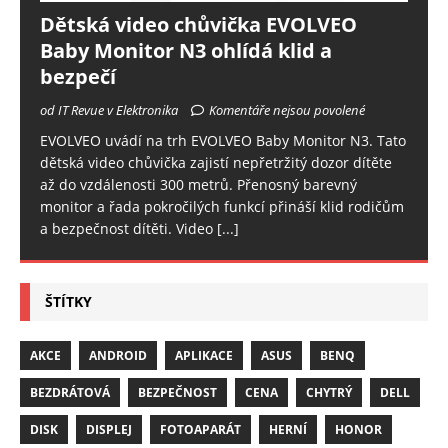
Dětská video chůvička EVOLVEO
Baby Monitor N3 ohlídá klid a
bezpečí
od IT Revue v Elektronika
Komentáře nejsou povolené
EVOLVEO uvádí na trh EVOLVEO Baby Monitor N3. Tato
dětská video chůvička zajistí nepřetržitý dozor dítěte
až do vzdálenosti 300 metrů. Přenosný barevný
monitor a řada pokročilých funkcí přináší klid rodičům
a bezpečnost dítěti. Video
[...]
ŠTÍTKY
AKCE
ANDROID
APLIKACE
ASUS
BENQ
BEZDRÁTOVÁ
BEZPEČNOST
CENA
CHYTRÝ
DELL
DISK
DISPLEJ
FOTOAPARÁT
HERNÍ
HONOR