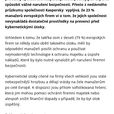
způsobit vážné narušení bezpečnosti. Přesto z nedávného
průzkumu společnosti Kaspersky vyplývá, že 23 %
manažerů evropských firem ví o tom, že jejich společnost
nevynakládá dostatečné prostředky na prevenci před
kybernetickými útoky.
Vzhledem k tomu, že takřka osm z deseti (79 %) evropských
firem se někdy stalo obětí takového útoku, měli by
odpovědní manažeři posílit ochranu a používat
nejmodernější technologie k ochranu majetku a úspoře
nákladů, které by bylo nutné vynaložit při narušení firemní
bezpečnosti.
Kybernetické útoky cílené na firmy všech velikostí jsou stále
nebezpečnější hrozbou a dělají vrásky na čele manažerům
po celé Evropě. K dispozici jsou přitom sofistikovaná řešení,
která jim mohou pomoci ochránit firemní majetek nebo
alespoň snížit finanční dopady v případě, že by byl útok
úspěšný.