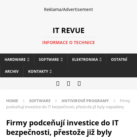
Reklama/Advertisement
IT REVUE
INFORMACE O TECHNICE
HARDWARE
SOFTWARE
ELEKTRONIKA
OSTATNÍ
ARCHIV
KONTAKTY
HOME
SOFTWARE
ANTIVIROVÉ PROGRAMY
Firmy
podceňují investice do IT bezpečnosti, přestože již byly napadeny
Firmy podceňují investice do IT
bezpečnosti, přestože již byly