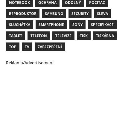
NOTEBOOK
OCHRANA
ODOLNÝ
POCITAC
REPRODUKTOR
SAMSUNG
SECURITY
SLEVA
SLUCHÁTKA
SMARTPHONE
SONY
SPECIFIKACE
TABLET
TELEFON
TELEVIZE
TISK
TISKÁRNA
TOP
TV
ZABEZPEČENÍ
Reklama/Advertisement