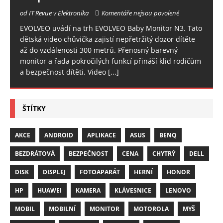
od IT Revue v Elektronika
Komentáře nejsou povolené
EVOLVEO uvádí na trh EVOLVEO Baby Monitor N3. Tato
dětská video chůvička zajistí nepřetržitý dozor dítěte
až do vzdálenosti 300 metrů. Přenosný barevný
monitor a řada pokročilých funkcí přináší klid rodičům
a bezpečnost dítěti. Video
[...]
ŠTÍTKY
AKCE
ANDROID
APLIKACE
ASUS
BENQ
BEZDRÁTOVÁ
BEZPEČNOST
CENA
CHYTRÝ
DELL
DISK
DISPLEJ
FOTOAPARÁT
HERNÍ
HONOR
HP
HUAWEI
KAMERA
KLÁVESNICE
LENOVO
MOBIL
MOBILNÍ
MONITOR
MOTOROLA
MYŠ