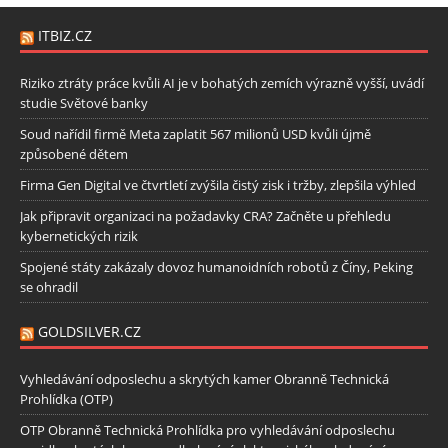
ITBIZ.CZ
Riziko ztráty práce kvůli AI je v bohatých zemích výrazně vyšší, uvádí
studie Světové banky
Soud nařídil firmě Meta zaplatit 567 milionů USD kvůli újmě
způsobené dětem
Firma Gen Digital ve čtvrtletí zvýšila čistý zisk i tržby, zlepšila výhled
Jak připravit organizaci na požadavky CRA? Začněte u přehledu
kybernetických rizik
Spojené státy zakázaly dovoz humanoidních robotů z Číny, Peking
se ohradil
GOLDSILVER.CZ
Vyhledávání odposlechu a skrytých kamer Obranně Technická
Prohlídka (OTP)
OTP Obranně Technická Prohlídka pro vyhledávání odposlechu