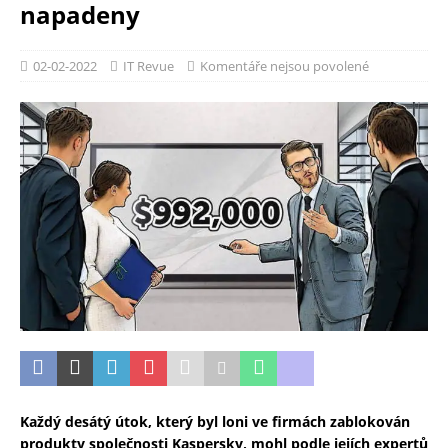
napadeny
02-02-2022
IT Revue
Komentáře nejsou povolené
Každý desátý útok, který byl loni ve firmách zablokován
produkty společnosti Kaspersky, mohl podle jejích expertů