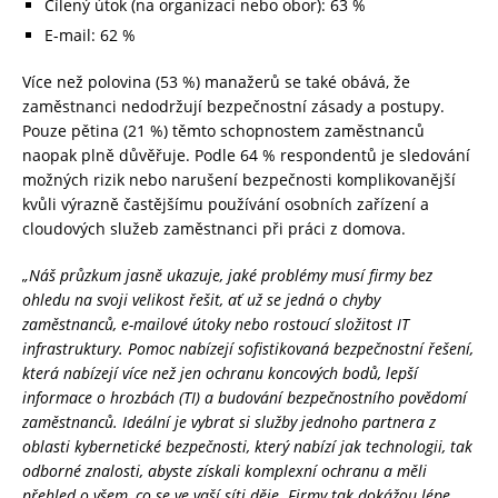
Cílený útok (na organizaci nebo obor): 63 %
E-mail: 62 %
Více než polovina (53 %) manažerů se také obává, že
zaměstnanci nedodržují bezpečnostní zásady a postupy.
Pouze pětina (21 %) těmto schopnostem zaměstnanců
naopak plně důvěřuje. Podle 64 % respondentů je sledování
možných rizik nebo narušení bezpečnosti komplikovanější
kvůli výrazně častějšímu používání osobních zařízení a
cloudových služeb zaměstnanci při práci z domova.
„Náš průzkum jasně ukazuje, jaké problémy musí firmy bez
ohledu na svoji velikost řešit, ať už se jedná o chyby
zaměstnanců, e-mailové útoky nebo rostoucí složitost IT
infrastruktury. Pomoc nabízejí sofistikovaná bezpečnostní řešení,
která nabízejí více než jen ochranu koncových bodů, lepší
informace o hrozbách (TI) a budování bezpečnostního povědomí
zaměstnanců. Ideální je vybrat si služby jednoho partnera z
oblasti kybernetické bezpečnosti, který nabízí jak technologii, tak
odborné znalosti, abyste získali komplexní ochranu a měli
přehled o všem, co se ve vaší síti děje. Firmy tak dokážou lépe