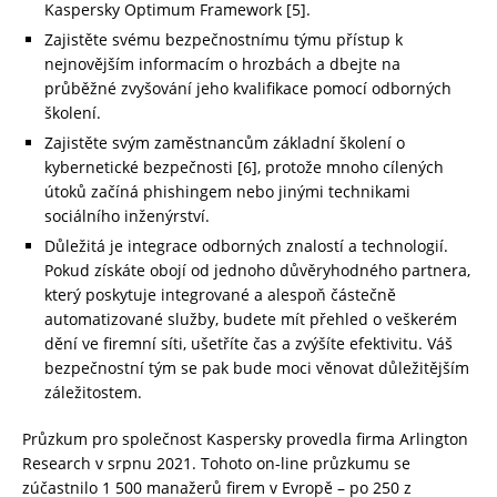
Kaspersky Optimum Framework [5].
Zajistěte svému bezpečnostnímu týmu přístup k
nejnovějším informacím o hrozbách a dbejte na
průběžné zvyšování jeho kvalifikace pomocí odborných
školení.
Zajistěte svým zaměstnancům základní školení o
kybernetické bezpečnosti [6], protože mnoho cílených
útoků začíná phishingem nebo jinými technikami
sociálního inženýrství.
Důležitá je integrace odborných znalostí a technologií.
Pokud získáte obojí od jednoho důvěryhodného partnera,
který poskytuje integrované a alespoň částečně
automatizované služby, budete mít přehled o veškerém
dění ve firemní síti, ušetříte čas a zvýšíte efektivitu. Váš
bezpečnostní tým se pak bude moci věnovat důležitějším
záležitostem.
Průzkum pro společnost Kaspersky provedla firma Arlington
Research v srpnu 2021. Tohoto on-line průzkumu se
zúčastnilo 1 500 manažerů firem v Evropě – po 250 z