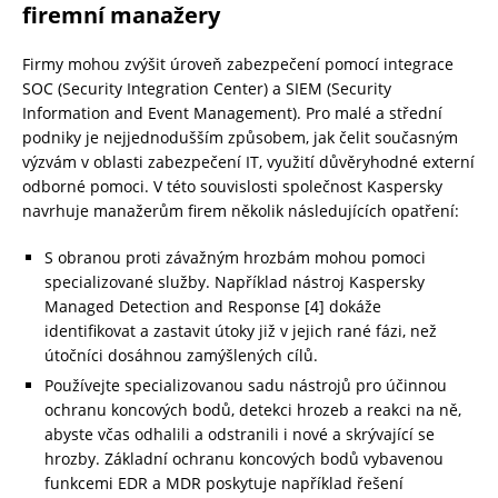
firemní manažery
Firmy mohou zvýšit úroveň zabezpečení pomocí integrace
SOC (Security Integration Center) a SIEM (Security
Information and Event Management). Pro malé a střední
podniky je nejjednodušším způsobem, jak čelit současným
výzvám v oblasti zabezpečení IT, využití důvěryhodné externí
odborné pomoci. V této souvislosti společnost Kaspersky
navrhuje manažerům firem několik následujících opatření:
S obranou proti závažným hrozbám mohou pomoci
specializované služby. Například nástroj Kaspersky
Managed Detection and Response [4] dokáže
identifikovat a zastavit útoky již v jejich rané fázi, než
útočníci dosáhnou zamýšlených cílů.
Používejte specializovanou sadu nástrojů pro účinnou
ochranu koncových bodů, detekci hrozeb a reakci na ně,
abyste včas odhalili a odstranili i nové a skrývající se
hrozby. Základní ochranu koncových bodů vybavenou
funkcemi EDR a MDR poskytuje například řešení