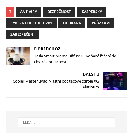
ANTIVIRY
BEZPEČNOST
KASPERSKY
KYBERNETICKÉ HROZBY
OCHRANA
PRŮZKUM
ZABEZPEČENÍ
PŘEDCHOZÍ
Tesla Smart Aroma Diffuser – voňavé řešení do
chytré domácnosti
DALŠÍ
Cooler Master uvádí vlastní počítačové zdroje XG
Platinum