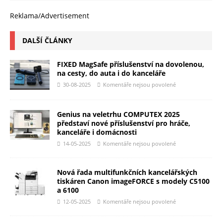
Reklama/Advertisement
DALŠÍ ČLÁNKY
FIXED MagSafe příslušenství na dovolenou,
na cesty, do auta i do kanceláře
30-08-2025
Komentáře nejsou povolené
Genius na veletrhu COMPUTEX 2025
představí nové příslušenství pro hráče,
kanceláře i domácnosti
14-05-2025
Komentáře nejsou povolené
Nová řada multifunkčních kancelářských
tiskáren Canon imageFORCE s modely C5100
a 6100
12-05-2025
Komentáře nejsou povolené