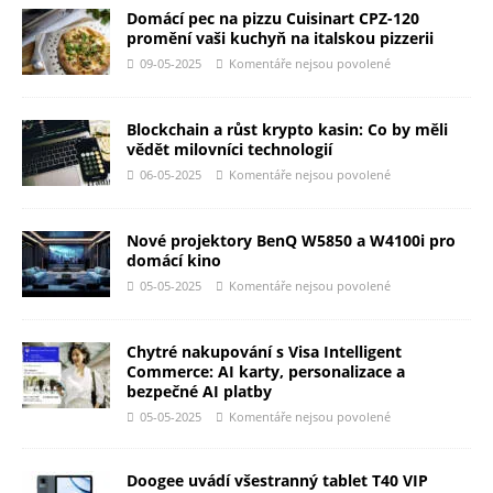
Domácí pec na pizzu Cuisinart CPZ-120
promění vaši kuchyň na italskou pizzerii
09-05-2025
Komentáře nejsou povolené
Blockchain a růst krypto kasin: Co by měli
vědět milovníci technologií
06-05-2025
Komentáře nejsou povolené
Nové projektory BenQ W5850 a W4100i pro
domácí kino
05-05-2025
Komentáře nejsou povolené
Chytré nakupování s Visa Intelligent
Commerce: AI karty, personalizace a
bezpečné AI platby
05-05-2025
Komentáře nejsou povolené
Doogee uvádí všestranný tablet T40 VIP