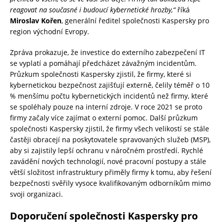
reagovat na současné i budoucí kybernetické hrozby,“
říká
Miroslav Kořen
, generální ředitel společnosti Kaspersky pro
region východní Evropy.
Zpráva prokazuje, že investice do externího zabezpečení IT
se vyplatí a pomáhají předcházet závažným incidentům.
Průzkum společnosti Kaspersky zjistil, že firmy, které si
kybernetickou bezpečnost zajišťují externě, čelily téměř o 10
% menšímu počtu kybernetických incidentů než firmy, které
se spoléhaly pouze na interní zdroje. V roce 2021 se proto
firmy začaly více zajímat o externí pomoc. Další průzkum
společnosti Kaspersky zjistil, že firmy všech velikostí se stále
častěji obracejí na poskytovatele spravovaných služeb (MSP),
aby si zajistily lepší ochranu v náročném prostředí. Rychlé
zavádění nových technologií, nové pracovní postupy a stále
větší složitost infrastruktury přiměly firmy k tomu, aby řešení
bezpečnosti svěřily vysoce kvalifikovaným odborníkům mimo
svoji organizaci.
Doporučení společnosti Kaspersky pro