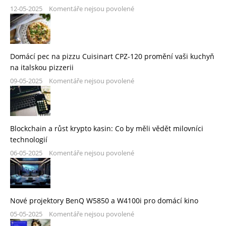
12-05-2025
Komentáře nejsou povolené
Domácí pec na pizzu Cuisinart CPZ-120 promění vaši kuchyň
na italskou pizzerii
09-05-2025
Komentáře nejsou povolené
Blockchain a růst krypto kasin: Co by měli vědět milovníci
technologií
06-05-2025
Komentáře nejsou povolené
Nové projektory BenQ W5850 a W4100i pro domácí kino
05-05-2025
Komentáře nejsou povolené