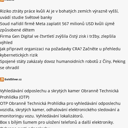
Riziko ztráty práce kvůli AI je v bohatých zemích výrazně vyšší,
uvádí studie Světové banky
Soud nařídil firmě Meta zaplatit 567 milionů USD kvůli újmě
způsobené dětem
Firma Gen Digital ve čtvrtletí zvýšila čistý zisk i tržby, zlepšila
výhled
Jak připravit organizaci na požadavky CRA? Začněte u přehledu
kybernetických rizik
Spojené státy zakázaly dovoz humanoidních robotů z Číny, Peking
se ohradil
GoldSilver.cz
Vyhledávání odposlechu a skrytých kamer Obranně Technická
Prohlídka (OTP)
OTP Obranně Technická Prohlídka pro vyhledávání odposlechu
vozidla, skrytých kamer, odhalování elektronického sledování a
monitoringu vozu. Vyhledávání lokalizátorů.
Box s bílým šumem pro uložení telefonů a další elektroniky.