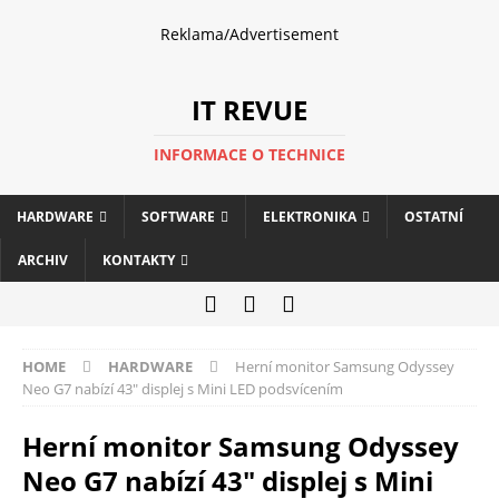
Reklama/Advertisement
IT REVUE
INFORMACE O TECHNICE
HARDWARE
SOFTWARE
ELEKTRONIKA
OSTATNÍ
ARCHIV
KONTAKTY
HOME
HARDWARE
Herní monitor Samsung Odyssey
Neo G7 nabízí 43″ displej s Mini LED podsvícením
Herní monitor Samsung Odyssey
Neo G7 nabízí 43″ displej s Mini