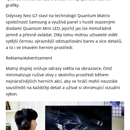
grafiky.
Odyssey Neo G7 staví na technologii Quantum Matrix
společnosti Samsung a využívá panel s hustě osazenými
diodami Quantum Mini LED, jejichž jas lze mimořádně
jemně a přesně ovládat. Díky tomu mohou uživatelé vidět
sytější černou, výraznější odstupňování barev a více detailů,
a to i ve tmavém herním prostředí.
Reklama/Advertisement
Matný displej snižuje odrazy světla na obrazovce, čímž
minimalizuje rušivé vlivy z okolního prostředí během
nejnáročnějších herních akcí, aby se hráči mohli neustále
soustředit na každičký detail a užívat si ohromující vizuální
výkon.