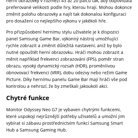
herní obrazovky v rozmezí 43 až 20 palců tak, aby odpovídala
preferované velikosti podle hry, kterou hrají. Mohou dokonce
změnit polohu obrazovky a najít tak dokonalou konfiguraci
pro dosažení co nejlepšího výkonu v jakékoli hře.
Pro přizpůsobení hernímu stylu uživatele je k dispozici
panel Samsung Game Bar, výkonný nástroj umožňující
rychle zobrazit a změnit důležitá nastavení, aniž by bylo
nutné opouštět herní obrazovku. Hráči mohou zobrazit a
měnit například frekvenci zobrazování (FPS), poměr stran
obrazu, vysoký dynamický rozsah (HDR), proměnlivou
obnovovací frekvenci (VRR), dobu odezvy nebo režim Game
Picture. Díky hernímu panelu Game Bar mají hráči vše pod
kontrolou a nehrozí, že by zmeškali jakoukoli akci.
Chytré funkce
Monitor Odyssey Neo G7 je vybaven chytrými funkcemi,
které uspokojí nejrůznější potřeby uživatelů a umožní jim
vybírat si zábavu prostřednictvím funkcí Samsung Smart
Hub a Samsung Gaming Hub.