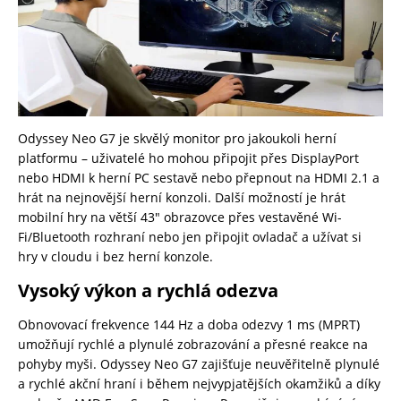
Odyssey Neo G7 je skvělý monitor pro jakoukoli herní
platformu – uživatelé ho mohou připojit přes DisplayPort
nebo HDMI k herní PC sestavě nebo přepnout na HDMI 2.1 a
hrát na nejnovější herní konzoli. Další možností je hrát
mobilní hry na větší 43″ obrazovce přes vestavěné Wi-
Fi/Bluetooth rozhraní nebo jen připojit ovladač a užívat si
hry v cloudu i bez herní konzole.
Vysoký výkon a rychlá odezva
Obnovovací frekvence 144 Hz a doba odezvy 1 ms (MPRT)
umožňují rychlé a plynulé zobrazování a přesné reakce na
pohyby myši. Odyssey Neo G7 zajišťuje neuvěřitelně plynulé
a rychlé akční hraní i během nejvypjatějších okamžiků a díky