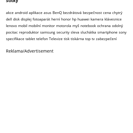
Štítky
akce
android
aplikace
asus
BenQ
bezdrátová
bezpečnost
cena
chytrý
dell
disk
displej
fotoaparát
herní
honor
hp
huawei
kamera
klávesnice
lenovo
mobil
mobilní
monitor
motorola
myš
notebook
ochrana
odolný
pocitac
reproduktor
samsung
security
sleva
sluchátka
smartphone
sony
specifikace
tablet
telefon
Televize
tisk
tiskárna
top
tv
zabezpečení
Reklama/Advertisement