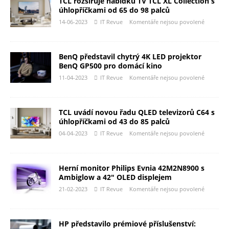
TCL rozšiřuje nabídku TV TCL XL Collection s
úhlopříčkami od 65 do 98 palců
14-06-2023
IT Revue
Komentáře nejsou povolené
BenQ představil chytrý 4K LED projektor
BenQ GP500 pro domácí kino
11-04-2023
IT Revue
Komentáře nejsou povolené
TCL uvádí novou řadu QLED televizorů C64 s
úhlopříčkami od 43 do 85 palců
04-04-2023
IT Revue
Komentáře nejsou povolené
Herní monitor Philips Evnia 42M2N8900 s
Ambiglow a 42″ OLED displejem
21-02-2023
IT Revue
Komentáře nejsou povolené
HP představilo prémiové příslušenství: