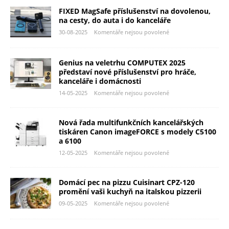
FIXED MagSafe příslušenství na dovolenou,
na cesty, do auta i do kanceláře
30-08-2025
Komentáře nejsou povolené
Genius na veletrhu COMPUTEX 2025
představí nové příslušenství pro hráče,
kanceláře i domácnosti
14-05-2025
Komentáře nejsou povolené
Nová řada multifunkčních kancelářských
tiskáren Canon imageFORCE s modely C5100
a 6100
12-05-2025
Komentáře nejsou povolené
Domácí pec na pizzu Cuisinart CPZ-120
promění vaši kuchyň na italskou pizzerii
09-05-2025
Komentáře nejsou povolené