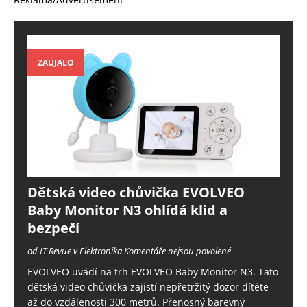
ZAUJALO
Dětská video chůvička EVOLVEO
Baby Monitor N3 ohlídá klid a
bezpečí
od IT Revue v Elektronika
Komentáře nejsou povolené
EVOLVEO uvádí na trh EVOLVEO Baby Monitor N3. Tato
dětská video chůvička zajistí nepřetržitý dozor dítěte
až do vzdálenosti 300 metrů. Přenosný barevný