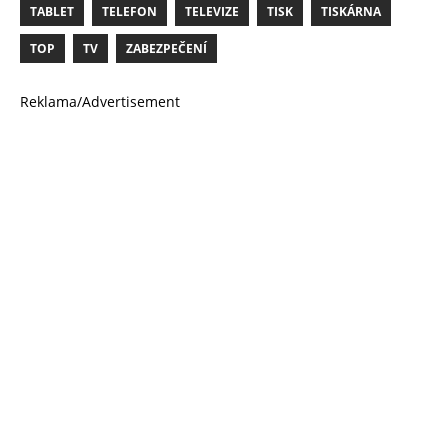
TABLET
TELEFON
TELEVIZE
TISK
TISKÁRNA
TOP
TV
ZABEZPEČENÍ
Reklama/Advertisement