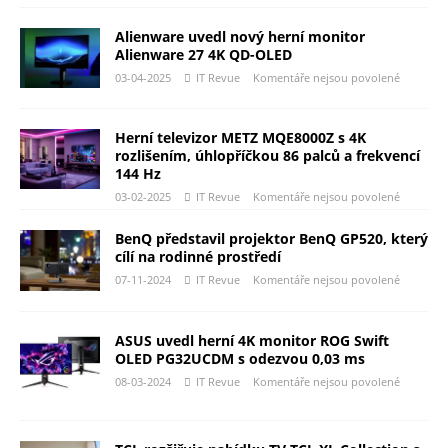
Alienware uvedl nový herní monitor
Alienware 27 4K QD-OLED
03-04-2025
IT Revue
Komentáře nejsou povolené
Herní televizor METZ MQE8000Z s 4K
rozlišením, úhlopříčkou 86 palců a frekvencí
144 Hz
03-02-2025
IT Revue
Komentáře nejsou povolené
BenQ představil projektor BenQ GP520, který
cílí na rodinné prostředí
07-11-2024
IT Revue
Komentáře nejsou povolené
ASUS uvedl herní 4K monitor ROG Swift
OLED PG32UCDM s odezvou 0,03 ms
08-03-2024
IT Revue
Komentáře nejsou povolené