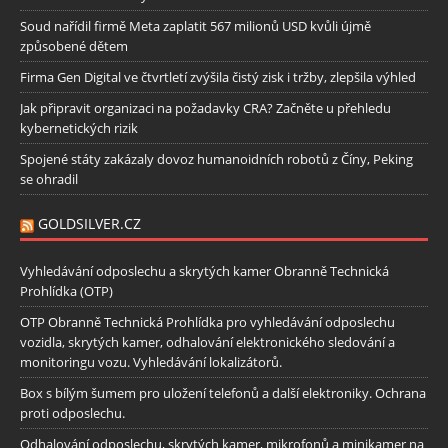
Soud nařídil firmě Meta zaplatit 567 milionů USD kvůli újmě
způsobené dětem
Firma Gen Digital ve čtvrtletí zvýšila čistý zisk i tržby, zlepšila výhled
Jak připravit organizaci na požadavky CRA? Začněte u přehledu
kybernetických rizik
Spojené státy zakázaly dovoz humanoidních robotů z Číny, Peking
se ohradil
GOLDSILVER.CZ
Vyhledávání odposlechu a skrytých kamer Obranně Technická
Prohlídka (OTP)
OTP Obranně Technická Prohlídka pro vyhledávání odposlechu
vozidla, skrytých kamer, odhalování elektronického sledování a
monitoringu vozu. Vyhledávání lokalizátorů.
Box s bílým šumem pro uložení telefonů a další elektroniky. Ochrana
proti odposlechu.
Odhalování odposlechu, skrytých kamer, mikrofonů a minikamer na