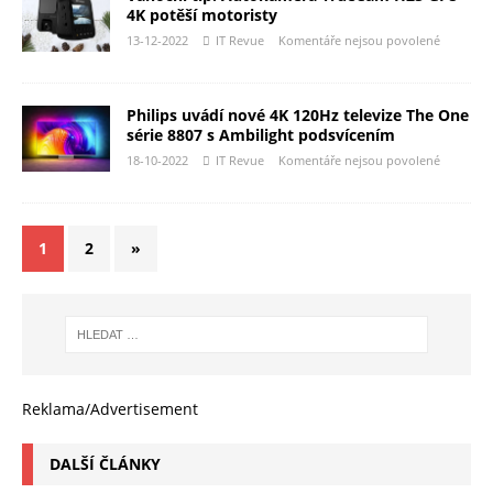
4K potěší motoristy
13-12-2022
IT Revue
Komentáře nejsou povolené
Philips uvádí nové 4K 120Hz televize The One
série 8807 s Ambilight podsvícením
18-10-2022
IT Revue
Komentáře nejsou povolené
1
2
»
Reklama/Advertisement
DALŠÍ ČLÁNKY