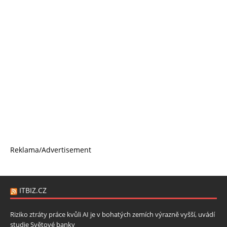
Reklama/Advertisement
ITBIZ.CZ
Riziko ztráty práce kvůli AI je v bohatých zemích výrazně vyšší, uvádí
studie Světové banky