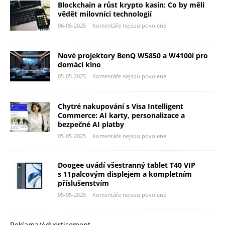
Blockchain a růst krypto kasin: Co by měli
vědět milovníci technologií
06-05-2025
Komentáře nejsou povolené
Nové projektory BenQ W5850 a W4100i pro
domácí kino
05-05-2025
Komentáře nejsou povolené
Chytré nakupování s Visa Intelligent
Commerce: AI karty, personalizace a
bezpečné AI platby
05-05-2025
Komentáře nejsou povolené
Doogee uvádí všestranný tablet T40 VIP
s 11palcovým displejem a kompletním
příslušenstvím
05-05-2025
Komentáře nejsou povolené
Reklama/Advertisement