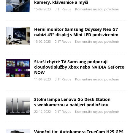
kamery, klávesnice a myši
15-02-2023
IT Revue
Komentáře nejsou povolené
Herní monitor Samsung Odyssey Neo G7
nabízí 43″ displej s Mini LED podsvícením
13-02-2023
IT Revue
Komentáře nejsou povolené
Starší chytré TV Samsung podporují
cloudové služby Xbox nebo NVIDIA GeForce
NOW
11-01-2023
IT Revue
Komentáře nejsou povolené
Stolní lampa Lenovo Go Desk Station
s webkamerou a nabíjecí podložkou
22-12-2022
IT Revue
Komentáře nejsou povolené
Vánoční tip: Autokamera TrueCam H25 GPS