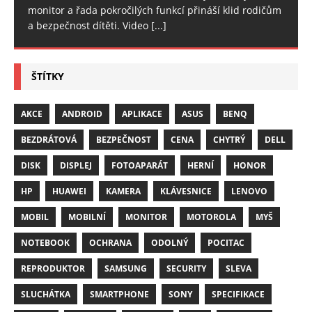
monitor a řada pokročilých funkcí přináší klid rodičům
a bezpečnost dítěti. Video
[...]
ŠTÍTKY
AKCE
ANDROID
APLIKACE
ASUS
BENQ
BEZDRÁTOVÁ
BEZPEČNOST
CENA
CHYTRÝ
DELL
DISK
DISPLEJ
FOTOAPARÁT
HERNÍ
HONOR
HP
HUAWEI
KAMERA
KLÁVESNICE
LENOVO
MOBIL
MOBILNÍ
MONITOR
MOTOROLA
MYŠ
NOTEBOOK
OCHRANA
ODOLNÝ
POCITAC
REPRODUKTOR
SAMSUNG
SECURITY
SLEVA
SLUCHÁTKA
SMARTPHONE
SONY
SPECIFIKACE