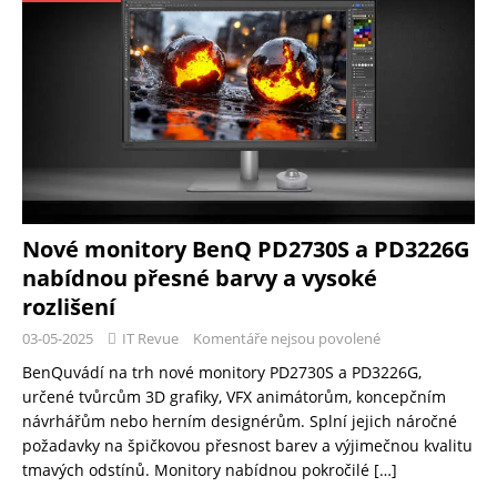
Nové monitory BenQ PD2730S a PD3226G
nabídnou přesné barvy a vysoké
rozlišení
03-05-2025
IT Revue
Komentáře nejsou povolené
BenQuvádí na trh nové monitory PD2730S a PD3226G,
určené tvůrcům 3D grafiky, VFX animátorům, koncepčním
návrhářům nebo herním designérům. Splní jejich náročné
požadavky na špičkovou přesnost barev a výjimečnou kvalitu
tmavých odstínů. Monitory nabídnou pokročilé
[…]