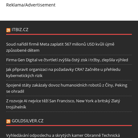
Reklama/Advertisement
ITBIZ.CZ
Soud nařídil firmě Meta zaplatit 567 milionů USD kvůli újmě
způsobené dětem
Firma Gen Digital ve čtvrtletí zvýšila čistý zisk i tržby, zlepšila výhled
Jak připravit organizaci na požadavky CRA? Začněte u přehledu
kybernetických rizik
Spojené státy zakázaly dovoz humanoidních robotů z Číny, Peking
se ohradil
Z rozvoje AI nejvíce těží San Francisco, New York a britský Zlatý
trojúhelník
GOLDSILVER.CZ
Vyhledávání odposlechu a skrytých kamer Obranně Technická