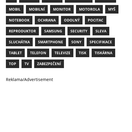
MOBIL
MOBILNÍ
MONITOR
MOTOROLA
MYŠ
NOTEBOOK
OCHRANA
ODOLNÝ
POCITAC
REPRODUKTOR
SAMSUNG
SECURITY
SLEVA
SLUCHÁTKA
SMARTPHONE
SONY
SPECIFIKACE
TABLET
TELEFON
TELEVIZE
TISK
TISKÁRNA
TOP
TV
ZABEZPEČENÍ
Reklama/Advertisement