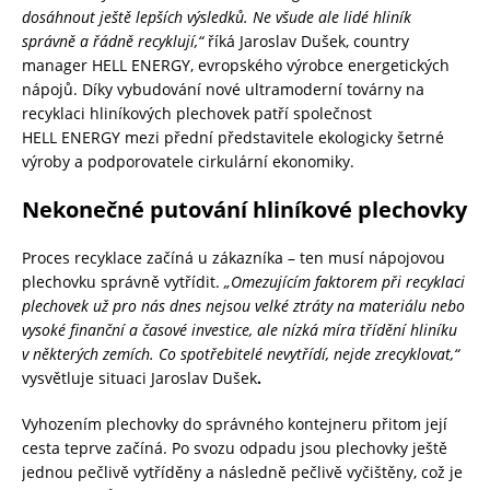
dosáhnout ještě lepších výsledků. Ne všude ale lidé hliník
správně a řádně recyklují,“
říká Jaroslav Dušek, country
manager HELL ENERGY, evropského výrobce energetických
nápojů. Díky vybudování nové ultramoderní továrny na
recyklaci hliníkových plechovek patří společnost
HELL ENERGY mezi přední představitele ekologicky šetrné
výroby a podporovatele cirkulární ekonomiky.
Nekonečné putování hliníkové plechovky
Proces recyklace začíná u zákazníka – ten musí nápojovou
plechovku správně vytřídit.
„Omezujícím faktorem při recyklaci
plechovek už pro nás dnes nejsou velké ztráty na materiálu nebo
vysoké finanční a časové investice, ale nízká míra třídění hliníku
v některých zemích. Co spotřebitelé nevytřídí, nejde zrecyklovat,“
vysvětluje situaci Jaroslav Dušek
.
Vyhozením plechovky do správného kontejneru přitom její
cesta teprve začíná. Po svozu odpadu jsou plechovky ještě
jednou pečlivě vytříděny a následně pečlivě vyčištěny, což je