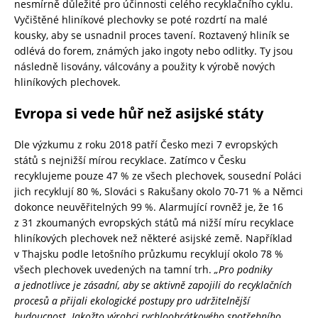
nesmírně důležité pro účinnosti celého recyklačního cyklu.
Vyčištěné hliníkové plechovky se poté rozdrtí na malé
kousky, aby se usnadnil proces tavení. Roztavený hliník se
odlévá do forem, známých jako ingoty nebo odlitky. Ty jsou
následně lisovány, válcovány a použity k výrobě nových
hliníkových plechovek.
Evropa si vede hůř než asijské státy
Dle výzkumu z roku 2018 patří Česko mezi 7 evropských
států s nejnižší mírou recyklace. Zatímco v Česku
recyklujeme pouze 47 % ze všech plechovek, sousední Poláci
jich recyklují 80 %, Slováci s Rakušany okolo 70-71 % a Němci
dokonce neuvěřitelných 99 %. Alarmující rovněž je, že 16
z 31 zkoumaných evropských států má nižší míru recyklace
hliníkových plechovek než některé asijské země. Například
v Thajsku podle letošního průzkumu recyklují okolo 78 %
všech plechovek uvedených na tamní trh.
„Pro podniky
a jednotlivce je zásadní, aby se aktivně zapojili do recyklačních
procesů a přijali ekologické postupy pro udržitelnější
budoucnost. Jakožto výrobci rychloobrátkového spotřebního