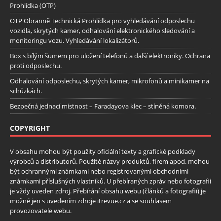
Prohlídka (OTP)
OTP Obranně Technická Prohlídka pro vyhledávání odposlechu
vozidla, skrytých kamer, odhalování elektronického sledování a
monitoringu vozu. Vyhledávání lokalizátorů.
Box s bílým šumem pro uložení telefonů a další elektroniky. Ochrana
proti odposlechu.
Odhalování odposlechu, skrytých kamer, mikrofonů a minikamer na
schůzkách.
Bezpečná jednací místnost – Faradayova klec – stíněná komora.
COPYRIGHT
V obsahu mohou být použity oficiální texty a grafické podklady
výrobců a distributorů. Použité názvy produktů, firem apod. mohou
být ochrannými známkami nebo registrovanými obchodními
známkami příslušných vlastníků. U přebíraných zpráv nebo fotografií
je vždy uveden zdroj. Přebírání obsahu webu (článků a fotografií) je
možné jen s uvedením zdroje itrevue.cz a se souhlasem
provozovatele webu.