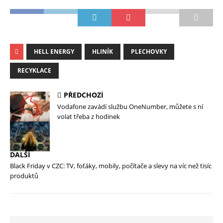
HELL ENERGY
HLINÍK
PLECHOVKY
RECYKLACE
PŘEDCHOZÍ
Vodafone zavádí službu OneNumber, můžete s ní
volat třeba z hodinek
DALŠÍ
Black Friday v CZC: TV, foťáky, mobily, počítače a slevy na víc než tisíc
produktů