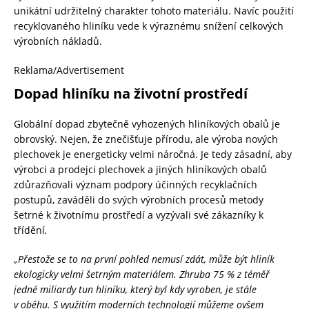
unikátní udržitelný charakter tohoto materiálu. Navíc použití
recyklovaného hliníku vede k výraznému snížení celkových
výrobních nákladů.
Reklama/Advertisement
Dopad hliníku na životní prostředí
Globální dopad zbytečně vyhozených hliníkových obalů je
obrovský. Nejen, že znečišťuje přírodu, ale výroba nových
plechovek je energeticky velmi náročná. Je tedy zásadní, aby
výrobci a prodejci plechovek a jiných hliníkových obalů
zdůrazňovali význam podpory účinných recyklačních
postupů, zaváděli do svých výrobních procesů metody
šetrné k životnímu prostředí a vyzývali své zákazníky k
třídění
.
„Přestože se to na první pohled nemusí zdát, může být hliník
ekologicky velmi šetrným materiálem. Zhruba 75 % z téměř
jedné miliardy tun hliníku, který byl kdy vyroben, je stále
v oběhu. S využitím moderních technologií můžeme ovšem