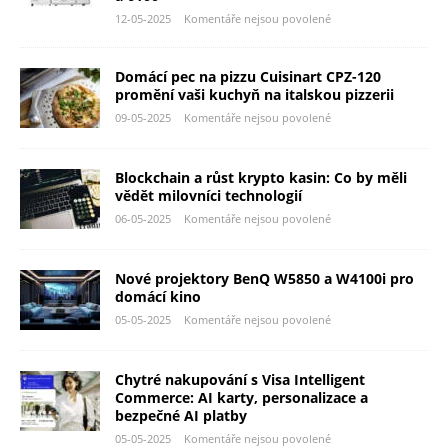
12-05-2025
Komentáře nejsou povolené
Domácí pec na pizzu Cuisinart CPZ-120
promění vaši kuchyň na italskou pizzerii
09-05-2025
Komentáře nejsou povolené
Blockchain a růst krypto kasin: Co by měli
vědět milovníci technologií
06-05-2025
Komentáře nejsou povolené
Nové projektory BenQ W5850 a W4100i pro
domácí kino
05-05-2025
Komentáře nejsou povolené
Chytré nakupování s Visa Intelligent
Commerce: AI karty, personalizace a
bezpečné AI platby
05-05-2025
Komentáře nejsou povolené