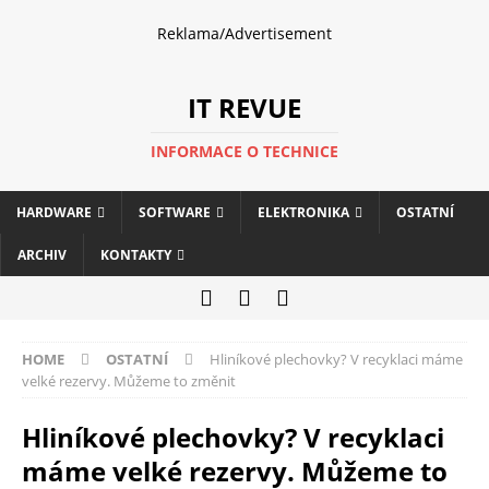
Reklama/Advertisement
IT REVUE
INFORMACE O TECHNICE
HARDWARE
SOFTWARE
ELEKTRONIKA
OSTATNÍ
ARCHIV
KONTAKTY
HOME
OSTATNÍ
Hliníkové plechovky? V recyklaci máme
velké rezervy. Můžeme to změnit
Hliníkové plechovky? V recyklaci
máme velké rezervy. Můžeme to