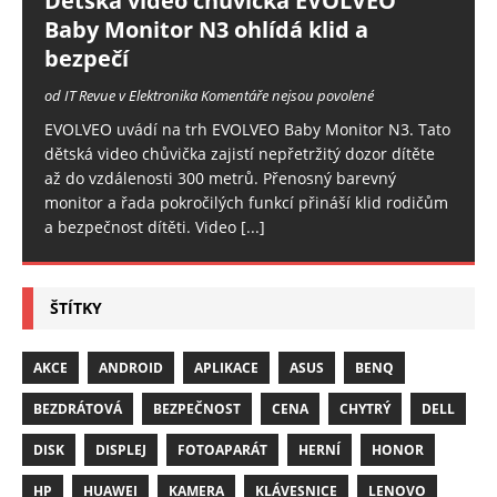
Dětská video chůvička EVOLVEO
Baby Monitor N3 ohlídá klid a
bezpečí
od IT Revue v Elektronika
Komentáře nejsou povolené
EVOLVEO uvádí na trh EVOLVEO Baby Monitor N3. Tato
dětská video chůvička zajistí nepřetržitý dozor dítěte
až do vzdálenosti 300 metrů. Přenosný barevný
monitor a řada pokročilých funkcí přináší klid rodičům
a bezpečnost dítěti. Video
[...]
ŠTÍTKY
AKCE
ANDROID
APLIKACE
ASUS
BENQ
BEZDRÁTOVÁ
BEZPEČNOST
CENA
CHYTRÝ
DELL
DISK
DISPLEJ
FOTOAPARÁT
HERNÍ
HONOR
HP
HUAWEI
KAMERA
KLÁVESNICE
LENOVO