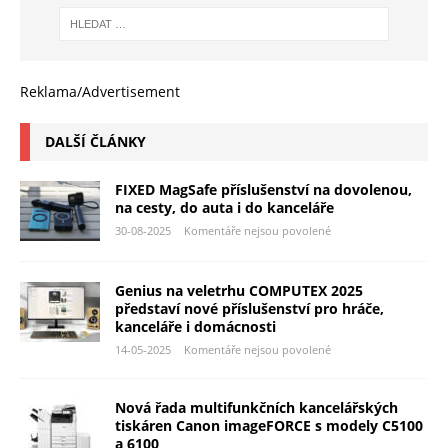
Reklama/Advertisement
DALŠÍ ČLÁNKY
FIXED MagSafe příslušenství na dovolenou,
na cesty, do auta i do kanceláře
30-08-2025
Komentáře nejsou povolené
Genius na veletrhu COMPUTEX 2025
představí nové příslušenství pro hráče,
kanceláře i domácnosti
14-05-2025
Komentáře nejsou povolené
Nová řada multifunkčních kancelářských
tiskáren Canon imageFORCE s modely C5100
a 6100