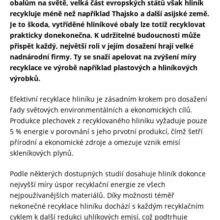
obalům na světě, velká část evropských států však hliník
recykluje méně než například Thajsko a další asijské země.
Je to škoda, vytříděné hliníkové obaly lze totiž recyklovat
prakticky donekonečna.
K udržitelné budoucnosti může
přispět každý, největší roli v jejím dosažení hrají velké
nadnárodní firmy. Ty se snaží apelovat na zvýšení míry
recyklace ve výrobě například plastových a hliníkových
výrobků.
Efektivní recyklace hliníku je zásadním krokem pro dosažení
řady světových environmentálních a ekonomických cílů.
Produkce plechovek z recyklovaného hliníku vyžaduje pouze
5 % energie v porovnání s jeho prvotní produkcí, čímž šetří
přírodní a ekonomické zdroje a omezuje vznik emisí
skleníkových plynů.
Podle některých dostupných studií dosahuje hliník dokonce
nejvyšší míry úspor recyklační energie ze všech
nejpoužívanějších materiálů. Díky možnosti téměř
nekonečné recyklace hliníku dochází s každým recyklačním
cyklem k další redukci uhlíkových emisí, což podtrhuje