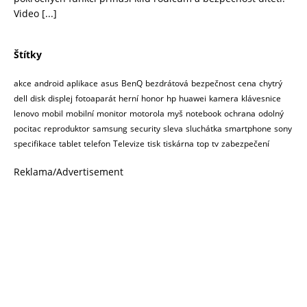
Video
[...]
Štítky
akce
android
aplikace
asus
BenQ
bezdrátová
bezpečnost
cena
chytrý
dell
disk
displej
fotoaparát
herní
honor
hp
huawei
kamera
klávesnice
lenovo
mobil
mobilní
monitor
motorola
myš
notebook
ochrana
odolný
pocitac
reproduktor
samsung
security
sleva
sluchátka
smartphone
sony
specifikace
tablet
telefon
Televize
tisk
tiskárna
top
tv
zabezpečení
Reklama/Advertisement