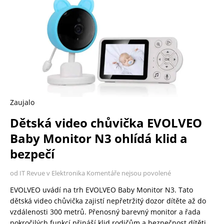
Zaujalo
Dětská video chůvička EVOLVEO
Baby Monitor N3 ohlídá klid a
bezpečí
od IT Revue v Elektronika
Komentáře nejsou povolené
EVOLVEO uvádí na trh EVOLVEO Baby Monitor N3. Tato
dětská video chůvička zajistí nepřetržitý dozor dítěte až do
vzdálenosti 300 metrů. Přenosný barevný monitor a řada
pokročilých funkcí přináší klid rodičům a bezpečnost dítěti.