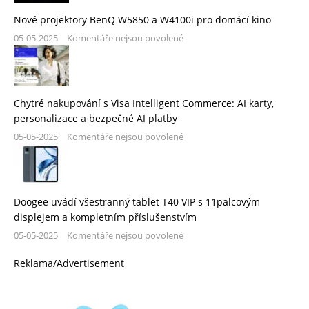
Nové projektory BenQ W5850 a W4100i pro domácí kino
05-05-2025
Komentáře nejsou povolené
Chytré nakupování s Visa Intelligent Commerce: AI karty,
personalizace a bezpečné AI platby
05-05-2025
Komentáře nejsou povolené
Doogee uvádí všestranný tablet T40 VIP s 11palcovým
displejem a kompletním příslušenstvím
05-05-2025
Komentáře nejsou povolené
Reklama/Advertisement