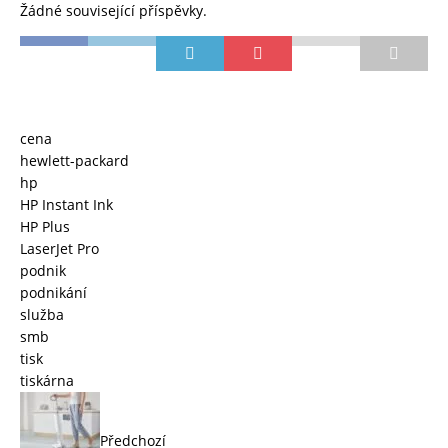
Žádné související příspěvky.
cena
hewlett-packard
hp
HP Instant Ink
HP Plus
LaserJet Pro
podnik
podnikání
služba
smb
tisk
tiskárna
Předchozí