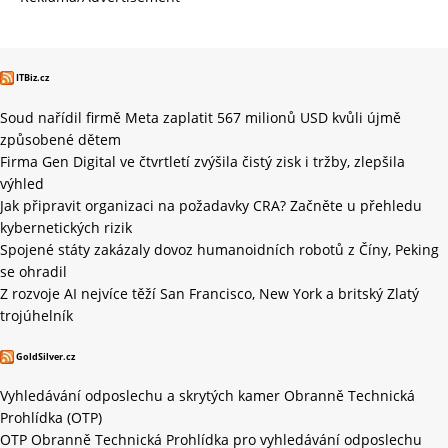
ITBiz.cz
Soud nařídil firmě Meta zaplatit 567 milionů USD kvůli újmě
způsobené dětem
Firma Gen Digital ve čtvrtletí zvýšila čistý zisk i tržby, zlepšila
výhled
Jak připravit organizaci na požadavky CRA? Začněte u přehledu
kybernetických rizik
Spojené státy zakázaly dovoz humanoidních robotů z Číny, Peking
se ohradil
Z rozvoje AI nejvíce těží San Francisco, New York a britský Zlatý
trojúhelník
GoldSilver.cz
Vyhledávání odposlechu a skrytých kamer Obranně Technická
Prohlídka (OTP)
OTP Obranně Technická Prohlídka pro vyhledávání odposlechu