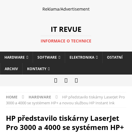
Reklama/Advertisement
IT REVUE
INFORMACE O TECHNICE
HARDWARE
SOFTWARE
ELEKTRONIKA
OSTATNÍ
ARCHIV
KONTAKTY
HOME
HARDWARE
HP představilo tiskárny LaserJet Pro
3000 a 4000 se systémem HP+ a novou službou HP Instant Ink
HP představilo tiskárny LaserJet
Pro 3000 a 4000 se systémem HP+