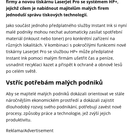
firmy a novou tiskárnu LaserJet Pro se systémem HP+,
jejichž cílem je nabídnout majitelům malých firem
jednoduší správu tiskových technologií.
Jako součást jednoho předplatného služby Instant Ink si nyní
malé podniky mohou nechat automaticky zasílat spotřební
materiál (inkoust nebo toner) pro konkrétní zařízení na
různých lokalitách. V kombinaci s pokročilými funkcemi nové
tiskárny LaserJet Pro se službou HP+ může předplatné
Instant Ink pomoci malým firmám ušetřit čas a peníze,
usnadnit recyklaci kazet a přispět k ochraně a obnově lesů
po celém světě.
Vstříc potřebám malých podniků
Aby se majitelé malých podniků dokázali orientovat ve stále
náročnějším ekonomickém prostředí a dokázali zajistit
dlouhodobý rozvoj svého podnikání, potřebují zavést nové
procesy, způsoby práce a technologie, jež zvýší jejich
produktivitu.
Reklama/Advertisement