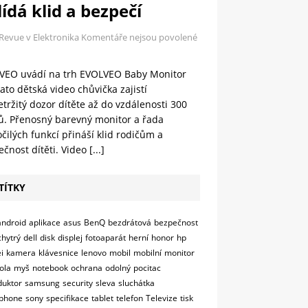
ídá klid a bezpečí
 Revue v Elektronika
Komentáře nejsou povolené
VEO uvádí na trh EVOLVEO Baby Monitor
ato dětská video chůvička zajistí
tržitý dozor dítěte až do vzdálenosti 300
ů. Přenosný barevný monitor a řada
čilých funkcí přináší klid rodičům a
čnost dítěti. Video
[...]
TÍTKY
android
aplikace
asus
BenQ
bezdrátová
bezpečnost
chytrý
dell
disk
displej
fotoaparát
herní
honor
hp
i
kamera
klávesnice
lenovo
mobil
mobilní
monitor
ola
myš
notebook
ochrana
odolný
pocitac
duktor
samsung
security
sleva
sluchátka
phone
sony
specifikace
tablet
telefon
Televize
tisk