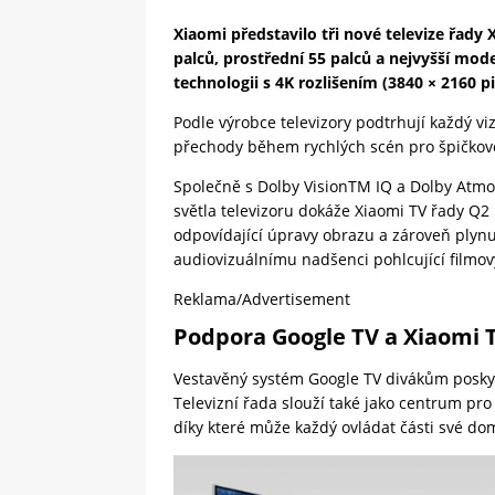
Xiaomi představilo tři nové televize řady
palců, prostřední 55 palců a nejvyšší mod
technologii s 4K rozlišením (3840 × 2160 p
Podle výrobce televizory podtrhují každý viz
přechody během rychlých scén pro špičkov
Společně s Dolby VisionTM IQ a Dolby Atm
světla televizoru dokáže Xiaomi TV řady Q2 
odpovídající úpravy obrazu a zároveň plynu
audiovizuálnímu nadšenci pohlcující filmov
Reklama/Advertisement
Podpora Google TV a Xiaomi 
Vestavěný systém Google TV divákům posky
Televizní řada slouží také jako centrum pro
díky které může každý ovládat části své d