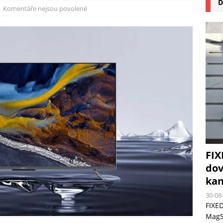
D
na pizzu Cuisinart CPZ-120 promění vaši kuchyň na italskou pizzerii
Komentáře nejsou povolené
 růst krypto kasin: Co by měli vědět milovníci technologií
FIX
dov
kan
30-08
FIXED
MagSa