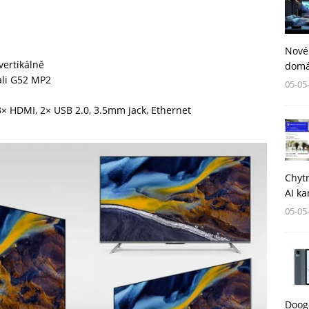
Nové
vertikálně
domá
ali G52 MP2
05-05
 3× HDMI, 2× USB 2.0, 3.5mm jack, Ethernet
Chytr
AI ka
05-05
Dooge