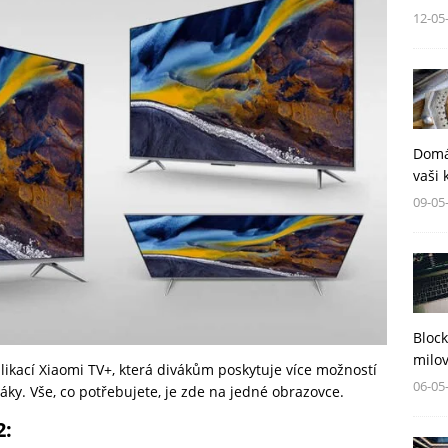
12-05
Domá
vaši 
09-05
Block
milov
ikací Xiaomi TV+, která divákům poskytuje více možností
06-05
háky. Vše, co potřebujete, je zde na jedné obrazovce.
2: