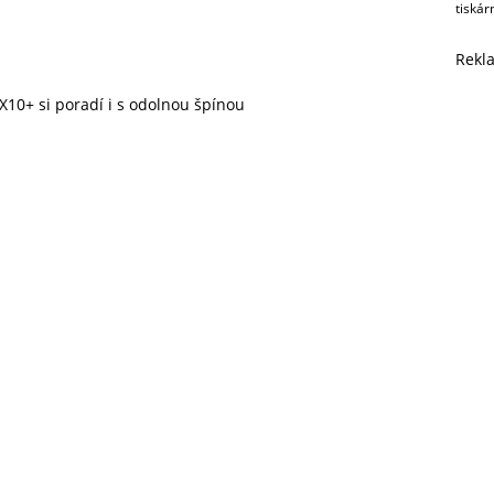
tiskár
Rekl
10+ si poradí i s odolnou špínou