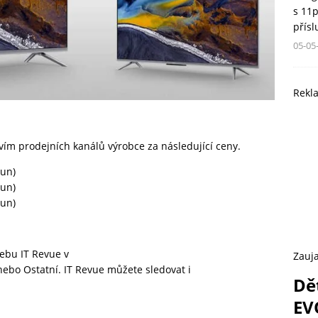
s 11
přís
05-05
Rekl
ím prodejních kanálů výrobce za následující ceny.
run)
run)
run)
 webu
IT Revue
v
Zauja
nebo
Ostatní.
IT Revue
můžete sledovat i
Dě
EV