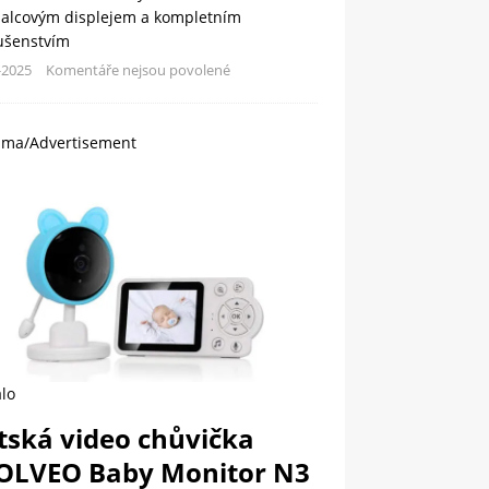
palcovým displejem a kompletním
lušenstvím
-2025
Komentáře nejsou povolené
ama/Advertisement
lo
tská video chůvička
OLVEO Baby Monitor N3