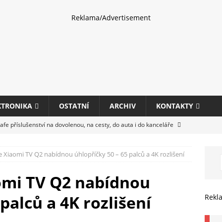
Reklama/Advertisement
KTRONIKA
OSTATNÍ
ARCHIV
KONTAKTY
fe příslušenství na dovolenou, na cesty, do auta i do kanceláře
e Xiaomi TV Q2 nabídnou úhlopříčky 50 – 65 palců a 4K rozlišení
eletrhu COMPUTEX 2025 představí nové příslušenství pro hráče,
HARDWARE
omi TV Q2 nabídnou
ultifunkčních kancelářských tiskáren Canon imageFORCE s modely
palců a 4K rozlišení
Rekl
E