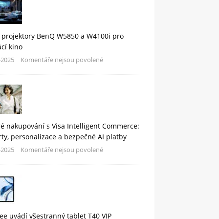
 projektory BenQ W5850 a W4100i pro
cí kino
-2025
Komentáře nejsou povolené
é nakupování s Visa Intelligent Commerce:
rty, personalizace a bezpečné AI platby
-2025
Komentáře nejsou povolené
e uvádí všestranný tablet T40 VIP