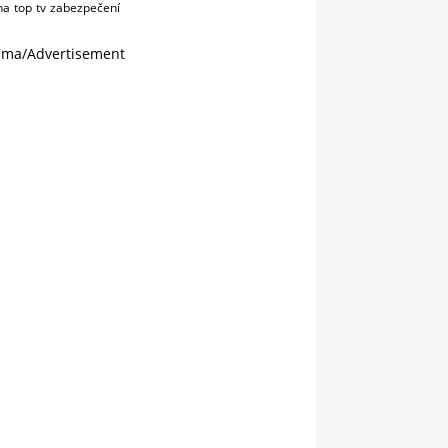
na
top
tv
zabezpečení
ama/Advertisement