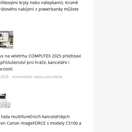
plňkovými kryty nebo nálepkami). Kromě
rátového nabíjení z powerbanky můžete
us na veletrhu COMPUTEX 2025 představí
příslušenství pro hráče, kanceláře i
cnosti
-2025
Komentáře nejsou povolené
 řada multifunkčních kancelářských
áren Canon imageFORCE s modely C5100 a