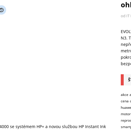
ohl
od IT
EVOL
N3. T
nepře
metr
pokro
bezpe
Š
akce
cena
huawe
motor
repro
a 4000 se systémem HP+ a novou službou HP Instant Ink
smart