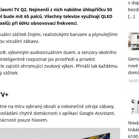
s do
bezd
 Xiaomi TV Q2. Nejmenší z nich nabídne úhlopříčku 50
[...]
el bude mít 65 palců. Všechny televize využívají QLED
ixelů) při 60Hz obnovovací frekvenci.
uální zážitek živými, realistickými barvami a plynulejšími
ou vizuální zábavu.
os®, výkonným audiovizuálním duem, a senzory okolního
Geni
inteligentně rozpoznat jas prostředí a provést
nové 
le zajistit ohromující zvukový výkon. Přináší tak každému
domá
ý zážitek.
14-05
TV+
tne na míru vybraný obsah a nekonečné zdroje zábavy.
 ovládání chytré domácnosti s aplikací Google Assistant,
omácnosti pouze hlasem.
Nová
tisk
6100