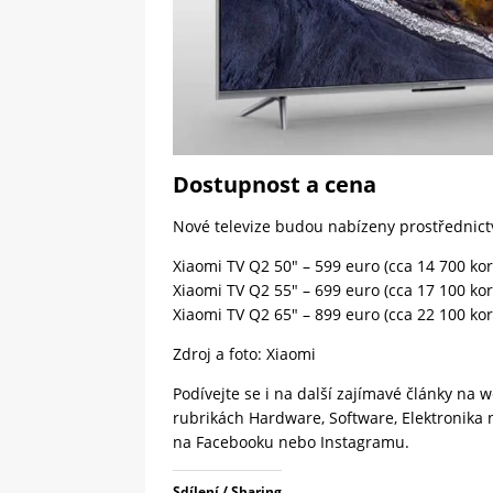
Dostupnost a cena
Nové televize budou nabízeny prostřednictv
Xiaomi TV Q2 50″ – 599 euro (cca 14 700 ko
Xiaomi TV Q2 55″ – 699 euro (cca 17 100 ko
Xiaomi TV Q2 65″ – 899 euro (cca 22 100 ko
Zdroj a foto:
Xiaomi
Podívejte se i na další zajímavé články na
rubrikách
Hardware
,
Software
,
Elektronika
na
Facebooku
nebo
Instagramu
.
Sdílení / Sharing