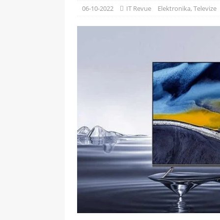
[ 09-05-2025 ]
Domácí pec 
06-10-2022
IT Revue
Elektronika
,
Televize
OSTATNÍ
[ 06-05-2025 ]
Blockchain a
SOFTWARE