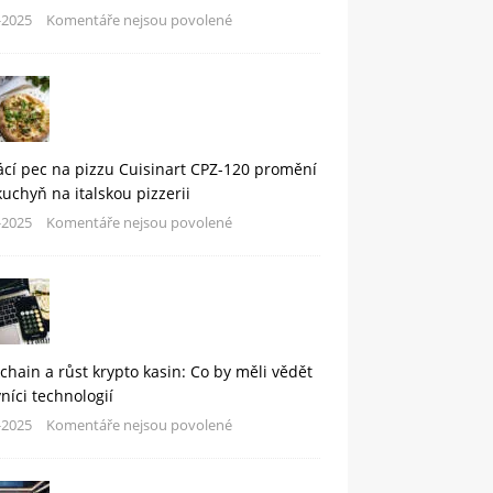
-2025
Komentáře nejsou povolené
cí pec na pizzu Cuisinart CPZ-120 promění
kuchyň na italskou pizzerii
-2025
Komentáře nejsou povolené
chain a růst krypto kasin: Co by měli vědět
níci technologií
-2025
Komentáře nejsou povolené