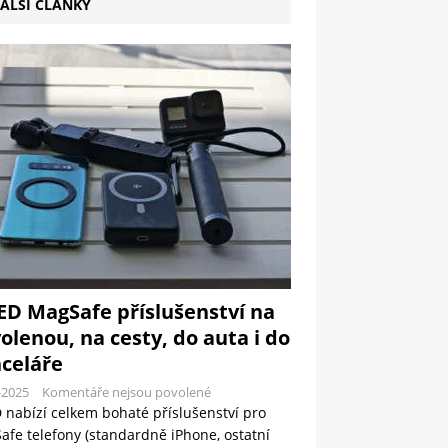
ALŠÍ ČLÁNKY
ED MagSafe příslušenství na
olenou, na cesty, do auta i do
celáře
-2025
Komentáře nejsou povolené
 nabízí celkem bohaté příslušenství pro
fe telefony (standardně iPhone, ostatní