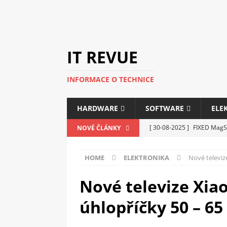
IT REVUE
INFORMACE O TECHNICE
HARDWARE
SOFTWARE
ELE
[ 30-08-2025 ]
FIXED MagSa
NOVÉ ČLÁNKY
ELEKTRONIKA
HOME
ELEKTRONIKA
Nové televiz
[ 14-05-2025 ]
Genius na v
kanceláře i domácnosti
Nové televize Xia
[ 12-05-2025 ]
Nová řada m
úhlopříčky 50 – 65 
C5100 a 6100
PERIFERI