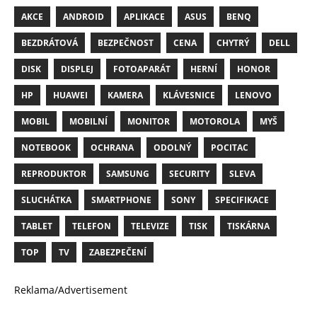
AKCE
ANDROID
APLIKACE
ASUS
BENQ
BEZDRÁTOVÁ
BEZPEČNOST
CENA
CHYTRÝ
DELL
DISK
DISPLEJ
FOTOAPARÁT
HERNÍ
HONOR
HP
HUAWEI
KAMERA
KLÁVESNICE
LENOVO
MOBIL
MOBILNÍ
MONITOR
MOTOROLA
MYŠ
NOTEBOOK
OCHRANA
ODOLNÝ
POCITAC
REPRODUKTOR
SAMSUNG
SECURITY
SLEVA
SLUCHÁTKA
SMARTPHONE
SONY
SPECIFIKACE
TABLET
TELEFON
TELEVIZE
TISK
TISKÁRNA
TOP
TV
ZABEZPEČENÍ
Reklama/Advertisement