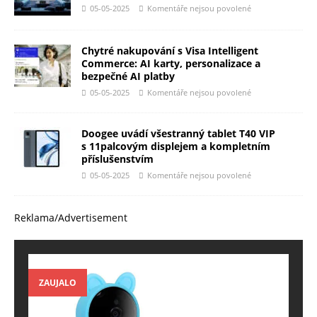
05-05-2025
Komentáře nejsou povolené
Chytré nakupování s Visa Intelligent
Commerce: AI karty, personalizace a
bezpečné AI platby
05-05-2025
Komentáře nejsou povolené
Doogee uvádí všestranný tablet T40 VIP
s 11palcovým displejem a kompletním
příslušenstvím
05-05-2025
Komentáře nejsou povolené
Reklama/Advertisement
ZAUJALO