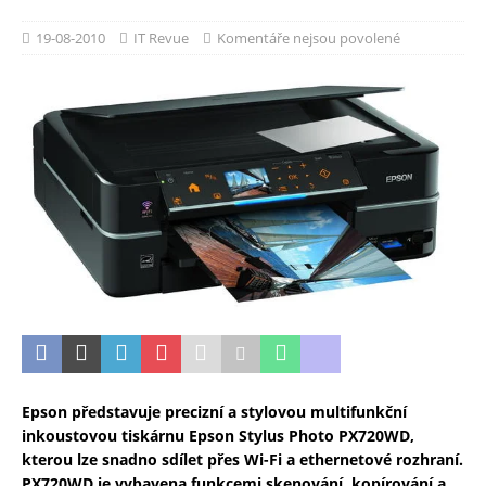
19-08-2010
IT Revue
Komentáře nejsou povolené
Epson představuje precizní a stylovou multifunkční
inkoustovou tiskárnu Epson Stylus Photo PX720WD,
kterou lze snadno sdílet přes Wi-Fi a ethernetové rozhraní.
PX720WD je vybavena funkcemi skenování, kopírování a