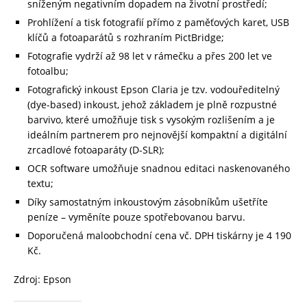
sníženým negativním dopadem na životní prostředí;
Prohlížení a tisk fotografií přímo z paměťových karet, USB
klíčů a fotoaparátů s rozhraním PictBridge;
Fotografie vydrží až 98 let v rámečku a přes 200 let ve
fotoalbu;
Fotografický inkoust Epson Claria je tzv. vodouředitelný
(dye-based) inkoust, jehož základem je plně rozpustné
barvivo, které umožňuje tisk s vysokým rozlišením a je
ideálním partnerem pro nejnovější kompaktní a digitální
zrcadlové fotoaparáty (D-SLR);
OCR software umožňuje snadnou editaci naskenovaného
textu;
Díky samostatným inkoustovým zásobníkům ušetříte
peníze – vyměníte pouze spotřebovanou barvu.
Doporučená maloobchodní cena vč. DPH tiskárny je 4 190
Kč.
Zdroj: Epson