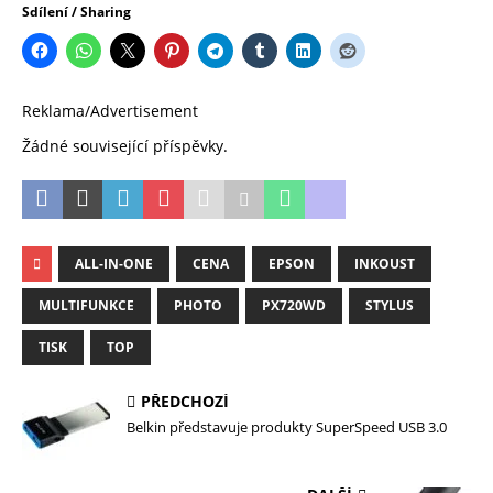
Sdílení / Sharing
Reklama/Advertisement
Žádné související příspěvky.
ALL-IN-ONE
CENA
EPSON
INKOUST
MULTIFUNKCE
PHOTO
PX720WD
STYLUS
TISK
TOP
PŘEDCHOZÍ
Belkin představuje produkty SuperSpeed USB 3.0