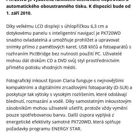
automatického oboustranného tisku. K dispozici bude od
1. září 2010.
Díky velkému LCD displeji s úhlopříčkou 6,3 cm a
dotykovému panelu s inteligentní navigací je PX720WD
snadno ovladatelná a umožňuje prohlížet a upravovat
snímky přímo z paměťových karet, USB klíčů a fotoaparátů s
rozhraním PictBridge bez nutnosti použití PC. Uživatelé
mohou dát diskům CD a DVD svůj styl prostřednictvím
přímého potisku vhodných médií.
Fotografický inkoust Epson Claria funguje s nejnovějšími
kompaktními a digitálními zrcadlovými fotoaparáty (D-SLR) a
poskytuje tak výtisky s vysokým rozlišením, které odolávají
blednutí, rozmazání a vodě. Díky samostatným inkoustovým
zásobníkům mohou uživatelé ušetřit, protože vždy vymění
pouze spotřebovanou barvu. Další úspora vyplývá z
energetické efektivity samotné PX720WD, která splňuje
požadavky programu ENERGY STAR.