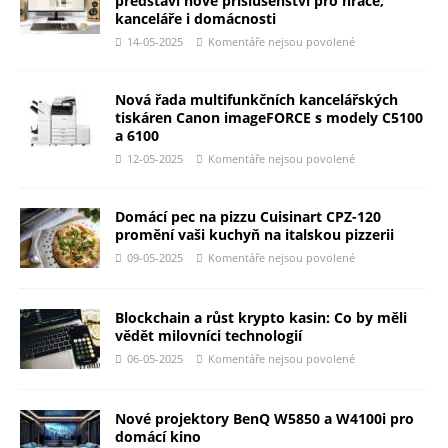
představí nové příslušenství pro hráče,
kanceláře i domácnosti
14-05-2025
Komentáře nejsou povolené
Nová řada multifunkčních kancelářských
tiskáren Canon imageFORCE s modely C5100
a 6100
12-05-2025
Komentáře nejsou povolené
Domácí pec na pizzu Cuisinart CPZ-120
promění vaši kuchyň na italskou pizzerii
09-05-2025
Komentáře nejsou povolené
Blockchain a růst krypto kasin: Co by měli
vědět milovníci technologií
06-05-2025
Komentáře nejsou povolené
Nové projektory BenQ W5850 a W4100i pro
domácí kino