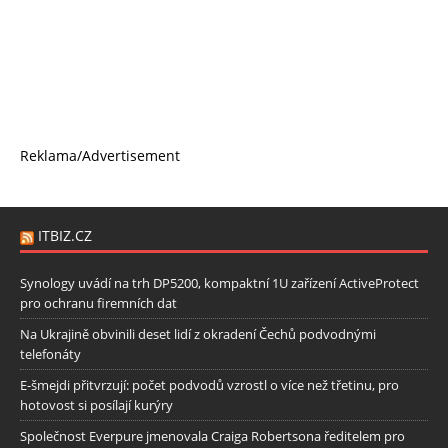
Reklama/Advertisement
ITBIZ.CZ
Synology uvádí na trh DP5200, kompaktní 1U zařízení ActiveProtect
pro ochranu firemních dat
Na Ukrajině obvinili deset lidí z okradení Čechů podvodnými
telefonáty
E-šmejdi přitvrzují: počet podvodů vzrostl o více než třetinu, pro
hotovost si posílají kurýry
Společnost Everpure jmenovala Craiga Robertsona ředitelem pro