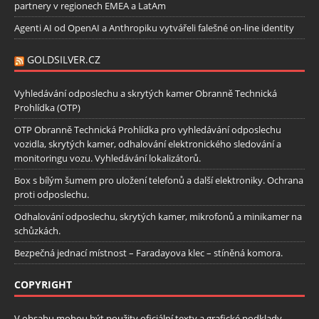
partnery v regionech EMEA a LatAm
Agenti AI od OpenAI a Anthropiku vytvářeli falešné on-line identity
GOLDSILVER.CZ
Vyhledávání odposlechu a skrytých kamer Obranně Technická
Prohlídka (OTP)
OTP Obranně Technická Prohlídka pro vyhledávání odposlechu
vozidla, skrytých kamer, odhalování elektronického sledování a
monitoringu vozu. Vyhledávání lokalizátorů.
Box s bílým šumem pro uložení telefonů a další elektroniky. Ochrana
proti odposlechu.
Odhalování odposlechu, skrytých kamer, mikrofonů a minikamer na
schůzkách.
Bezpečná jednací místnost – Faradayova klec – stíněná komora.
COPYRIGHT
V obsahu mohou být použity oficiální texty a grafické podklady