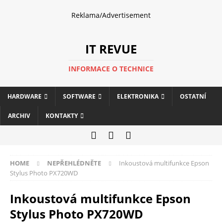
Reklama/Advertisement
IT REVUE
INFORMACE O TECHNICE
HARDWARE
SOFTWARE
ELEKTRONIKA
OSTATNÍ
ARCHIV
KONTAKTY
HOME
NEPŘEHLÉDNĚTE
Inkoustová multifunkce Epson
Stylus Photo PX720WD
Inkoustová multifunkce Epson
Stylus Photo PX720WD