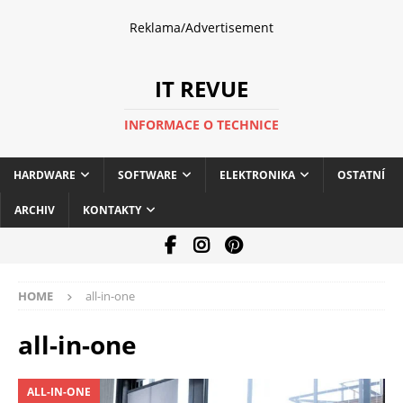
Reklama/Advertisement
IT REVUE
INFORMACE O TECHNICE
HARDWARE
SOFTWARE
ELEKTRONIKA
OSTATNÍ
ARCHIV
KONTAKTY
HOME
all-in-one
all-in-one
ALL-IN-ONE