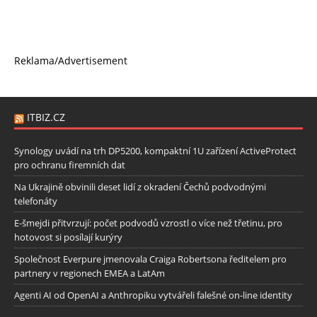
Reklama/Advertisement
ITBIZ.CZ
Synology uvádí na trh DP5200, kompaktní 1U zařízení ActiveProtect
pro ochranu firemních dat
Na Ukrajině obvinili deset lidí z okradení Čechů podvodnými
telefonáty
E-šmejdi přitvrzují: počet podvodů vzrostl o více než třetinu, pro
hotovost si posílají kurýry
Společnost Everpure jmenovala Craiga Robertsona ředitelem pro
partnery v regionech EMEA a LatAm
Agenti AI od OpenAI a Anthropiku vytvářeli falešné on-line identity