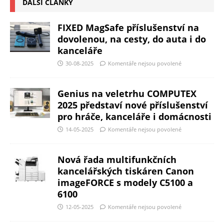
DALŠÍ ČLÁNKY
FIXED MagSafe příslušenství na
dovolenou, na cesty, do auta i do
kanceláře
30-08-2025
Komentáře nejsou povolené
Genius na veletrhu COMPUTEX
2025 představí nové příslušenství
pro hráče, kanceláře i domácnosti
14-05-2025
Komentáře nejsou povolené
Nová řada multifunkčních
kancelářských tiskáren Canon
imageFORCE s modely C5100 a
6100
12-05-2025
Komentáře nejsou povolené