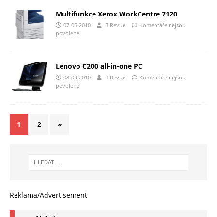
Multifunkce Xerox WorkCentre 7120
07-05-2010
IT Revue
Komentáře nejsou
povolené
Lenovo C200 all-in-one PC
08-04-2010
IT Revue
Komentáře nejsou
povolené
1
2
»
Reklama/Advertisement