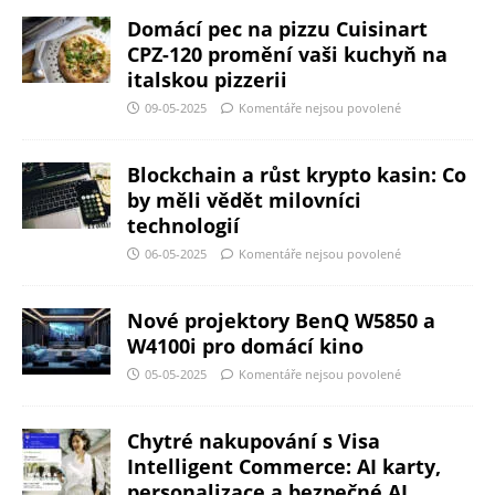
Domácí pec na pizzu Cuisinart
CPZ-120 promění vaši kuchyň na
italskou pizzerii
09-05-2025
Komentáře nejsou povolené
Blockchain a růst krypto kasin: Co
by měli vědět milovníci
technologií
06-05-2025
Komentáře nejsou povolené
Nové projektory BenQ W5850 a
W4100i pro domácí kino
05-05-2025
Komentáře nejsou povolené
Chytré nakupování s Visa
Intelligent Commerce: AI karty,
personalizace a bezpečné AI