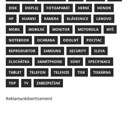
DISK
DISPLEJ
FOTOAPARÁT
HERNÍ
HONOR
HP
HUAWEI
KAMERA
KLÁVESNICE
LENOVO
MOBIL
MOBILNÍ
MONITOR
MOTOROLA
MYŠ
NOTEBOOK
OCHRANA
ODOLNÝ
POCITAC
REPRODUKTOR
SAMSUNG
SECURITY
SLEVA
SLUCHÁTKA
SMARTPHONE
SONY
SPECIFIKACE
TABLET
TELEFON
TELEVIZE
TISK
TISKÁRNA
TOP
TV
ZABEZPEČENÍ
Reklama/Advertisement