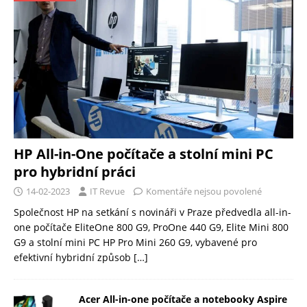
HP All-in-One počítače a stolní mini PC
pro hybridní práci
14-02-2023
IT Revue
Komentáře nejsou povolené
Společnost HP na setkání s novináři v Praze předvedla all-in-
one počítače EliteOne 800 G9, ProOne 440 G9, Elite Mini 800
G9 a stolní mini PC HP Pro Mini 260 G9, vybavené pro
efektivní hybridní způsob
[…]
Acer All-in-one počítače a notebooky Aspire