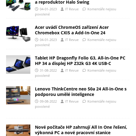
a reproduktor Halo Swing
04-01-2023
IT Revue
Komentáře nejsou
povolené
Acer uvádí ChromeOS zařízení Acer
Chromebox CXI5 a Add-In-One 24
04-01-2023
IT Revue
Komentáře nejsou
povolené
Tablet HP Dragonfly Folio G3, All-in-One PC
HP 34 a displej HP Z32k G3 4K USB-C
31-08-2022
IT Revue
Komentáře nejsou
povolené
Lenovo ThinkCentre neo 50a 24 All-in-One s
podporou umělé inteligence
09-08-2022
IT Revue
Komentáře nejsou
povolené
Nové počítače HP zahrnují All In One řešení,
výkonná PC a nové pracovní stanice