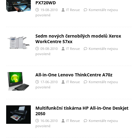
PX720WD
19-08-2010
IT Revue
Komentáře nejsou
povolené
Sedm nových černobílých modelů Xerox
WorkCentre 57xx
09-08-2010
IT Revue
Komentáře nejsou
povolené
All-in-One Lenovo ThinkCentre A70z
17-06-2010
IT Revue
Komentáře nejsou
povolené
Multifunkční tiskárna HP All-in-One Deskjet
2050
16-06-2010
IT Revue
Komentáře nejsou
povolené