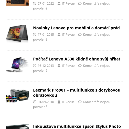
27-01-2022
IT Revue
Komentáře nejsou
povolené
Novinky Lenovo pro mobilní a domácí práci
17-01-2015
IT Revue
Komentáře nejsou
povolené
Počítač Lenovo A530 klidně ohne svůj hřbet
16-12-2013
IT Revue
Komentáře nejsou
povolené
Lexmark Pro901 – multifunkce s dotykovou
obrazovkou
01-09-2010
IT Revue
Komentáře nejsou
povolené
Inkoustová multifunkce Epson Stylus Photo