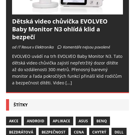
Dětská video chůvička EVOLVEO
Baby Monitor N3 ohlídá klid a
bezpečí
od IT Revue v Elektronika
Komentáře nejsou povolené
EVOLVEO uvádí na trh EVOLVEO Baby Monitor N3. Tato
dětská video chůvička zajistí nepřetržitý dozor dítěte
až do vzdálenosti 300 metrů. Přenosný barevný
monitor a řada pokročilých funkcí přináší klid rodičům
a bezpečnost dítěti. Video
[...]
ŠTÍTKY
AKCE
ANDROID
APLIKACE
ASUS
BENQ
BEZDRÁTOVÁ
BEZPEČNOST
CENA
CHYTRÝ
DELL