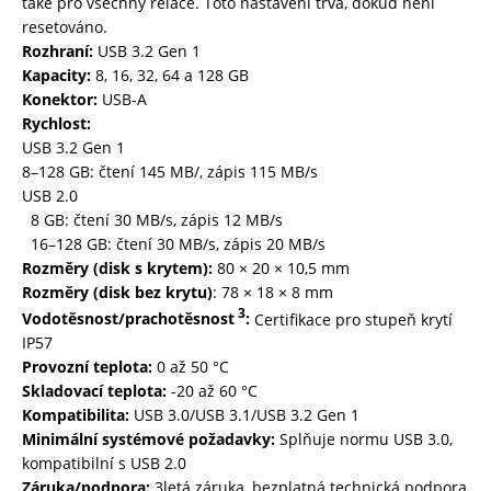
také pro všechny relace. Toto nastavení trvá, dokud není
resetováno.
Rozhraní:
USB 3.2 Gen 1
Kapacity:
8, 16, 32, 64 a 128 GB
Konektor:
USB-A
Rychlost:
USB 3.2 Gen 1
8–128 GB: čtení 145 MB/, zápis 115 MB/s
USB 2.0
8 GB: čtení 30 MB/s, zápis 12 MB/s
16–128 GB: čtení 30 MB/s, zápis 20 MB/s
Rozměry (disk s krytem):
80 × 20 × 10,5 mm
Rozměry (disk bez krytu)
: 78 × 18 × 8 mm
3
Vodotěsnost/prachotěsnost
:
Certifikace pro stupeň krytí
IP57
Provozní teplota:
0 až 50 °C
Skladovací teplota:
-20 až 60 °C
Kompatibilita:
USB 3.0/USB 3.1/USB 3.2 Gen 1
Minimální systémové požadavky:
Splňuje normu USB 3.0,
kompatibilní s USB 2.0
Záruka/podpora:
3letá záruka, bezplatná technická podpora