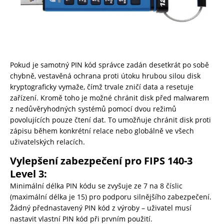
Pokud je samotný PIN kód správce zadán desetkrát po sobě
chybně, vestavěná ochrana proti útoku hrubou silou disk
kryptograficky vymaže, čímž trvale zničí data a resetuje
zařízení. Kromě toho je možné chránit disk před malwarem
z nedůvěryhodných systémů pomocí dvou režimů
povolujících pouze čtení dat. To umožňuje chránit disk proti
zápisu během konkrétní relace nebo globálně ve všech
uživatelských relacích.
Vylepšení zabezpečení pro FIPS 140-3
Level 3:
Minimální délka PIN kódu se zvyšuje ze 7 na 8 číslic
(maximální délka je 15) pro podporu silnějšího zabezpečení.
Žádný přednastavený PIN kód z výroby – uživatel musí
nastavit vlastní PIN kód při prvním použití.