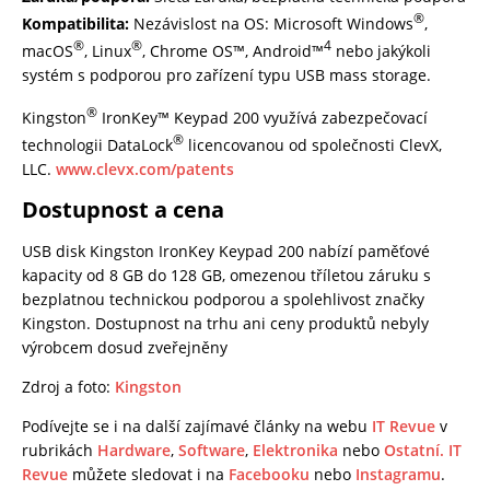
®
Kompatibilita:
Nezávislost na OS: Microsoft Windows
,
®
®
4
macOS
, Linux
, Chrome OS™, Android™
nebo jakýkoli
systém s podporou pro zařízení typu USB mass storage.
®
Kingston
IronKey™ Keypad 200 využívá zabezpečovací
®
technologii DataLock
licencovanou od společnosti ClevX,
LLC.
www.clevx.com/patents
Dostupnost a cena
USB disk Kingston IronKey Keypad 200 nabízí paměťové
kapacity od 8 GB do 128 GB, omezenou tříletou záruku s
bezplatnou technickou podporou a spolehlivost značky
Kingston. Dostupnost na trhu ani ceny produktů nebyly
výrobcem dosud zveřejněny
Zdroj a foto:
Kingston
Podívejte se i na další zajímavé články na webu
IT Revue
v
rubrikách
Hardware
,
Software
,
Elektronika
nebo
Ostatní.
IT
Revue
můžete sledovat i na
Facebooku
nebo
Instagramu
.