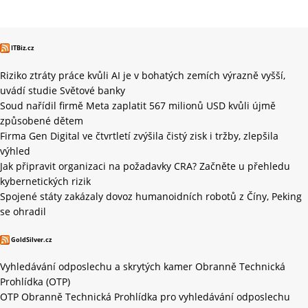
ITBiz.cz
Riziko ztráty práce kvůli AI je v bohatých zemích výrazně vyšší,
uvádí studie Světové banky
Soud nařídil firmě Meta zaplatit 567 milionů USD kvůli újmě
způsobené dětem
Firma Gen Digital ve čtvrtletí zvýšila čistý zisk i tržby, zlepšila
výhled
Jak připravit organizaci na požadavky CRA? Začněte u přehledu
kybernetických rizik
Spojené státy zakázaly dovoz humanoidních robotů z Číny, Peking
se ohradil
GoldSilver.cz
Vyhledávání odposlechu a skrytých kamer Obranně Technická
Prohlídka (OTP)
OTP Obranně Technická Prohlídka pro vyhledávání odposlechu