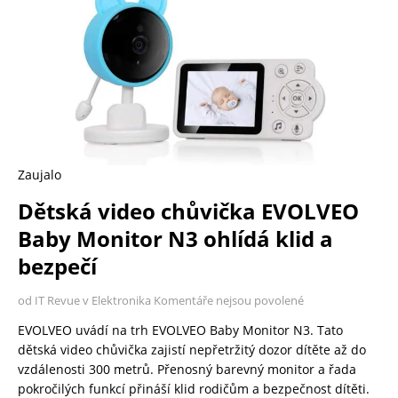
Zaujalo
Dětská video chůvička EVOLVEO
Baby Monitor N3 ohlídá klid a
bezpečí
od IT Revue v Elektronika
Komentáře nejsou povolené
EVOLVEO uvádí na trh EVOLVEO Baby Monitor N3. Tato
dětská video chůvička zajistí nepřetržitý dozor dítěte až do
vzdálenosti 300 metrů. Přenosný barevný monitor a řada
pokročilých funkcí přináší klid rodičům a bezpečnost dítěti.