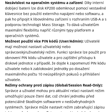
Nezávislost na operačním systému a zařízení
: Díky interní
dobíjecí baterii lze disk KP200 odemknout pomocí vestavěné
klávesnice bez použití externího napájení nebo softwaru, a
pak ho připojit k libovolnému zařízení s rozhraním USB-A a s
podporou technologii Mass Storage. To dává uživatelům
maximální flexibilitu napříč různými typy platforem a
operačních systémů.
Možnost použití více PIN kódů (User/Admin):
Uživatelé
mají možnost nastavit uživatelský nebo
správcovský/uživatelský režim. Funkci správce lze použít pro
obnovení PIN kódu uživatele a pro zajištění přístupu k
diskové jednotce v případě, že dojde k zapomenutí PIN kódu
uživatele nebo k zablokování jednotky po dosažení
maximálního počtu 10 neúspěšných pokusů o přihlášení
uživatele.
Režimy ochrany proti zápisu (Global/Session Read-Only):
Správce a uživatel mohou pro aktuální relaci nastavit režim
umožňující pouze čtení dat, což chrání jednotku před
potenciálně škodlivým softwarem v nedůvěryhodných
systémech. Správce může nastavit režim zabraňující zápisu