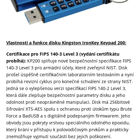
Vlastnosti a funkce disku Kingston IronKey Keypad 200:
Certifikace pro FIPS 140-3 Level 3 (vydání certifikátu
probíhá):
KP200 splňuje nové bezpečnostní specifikace FIPS
140-3 Level 3 pro armádní účely, které zveřejnil NIST. Disk
prošel úspěšně certifikačním laboratorním testováním a nyní
probíhá revizní cyklus pro konečné schválení ze strany NIST.
Jedná se o vylepšenou verzi specifikací FIPS 140-2 Level 3,
která dále zlepšuje bezpečnostní parametry disku a jeho
odolnost proti neoprávněné manipulaci. Disk má 256bitové
šifrování XTS-AES spolu s ochranou proti útokům typu Brute
Force a BadUSB a s digitálně podepsaným firmwarem. Jeho
obvody jsou pokryty vrstvou speciálního odolného epoxidu,
který brání v přístupu k polovodičovým prvkům a prakticky
znemožňuje vyjmutí součástí bez jejich poškození.