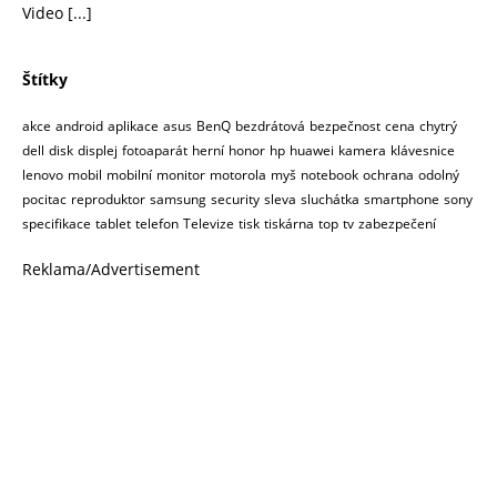
Video
[...]
Štítky
akce
android
aplikace
asus
BenQ
bezdrátová
bezpečnost
cena
chytrý
dell
disk
displej
fotoaparát
herní
honor
hp
huawei
kamera
klávesnice
lenovo
mobil
mobilní
monitor
motorola
myš
notebook
ochrana
odolný
pocitac
reproduktor
samsung
security
sleva
sluchátka
smartphone
sony
specifikace
tablet
telefon
Televize
tisk
tiskárna
top
tv
zabezpečení
Reklama/Advertisement