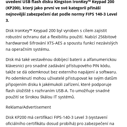
uvedení USB flash disku Kingston IronKey™ Keypad 200
(KP200), který jako první ve své kategorii přináší
nejnovější zabezpečení dat podle normy FIPS 140-3 Level
3.
Disk IronKey™ Keypad 200 byl vyroben s cílem zajistit
robustní ochranu dat a flexibilitu použití. Nabízí 256bitové
hardwarové šifrování XTS-AES a spoustu funkcí nezávislých
na operačním systému.
Disk má také vestavěnou dobíjecí baterii a alfanumerickou
klávesnici pro snadné zadávání přístupového PIN kódu,
takže se dá odemknout bez externího napájení a softwaru.
Po odemknutí mohou uživatelé přistupovat ke svým datům
připojením disku k jakémukoli zařízení, které podporuje
flash úložiště s rozhraním USB-A. To umožňuje snadné
použití se širokou škálou IT systémů.
Reklama/Advertisement
Disk KP200 má certifikaci FIPS-140-3 Level 3 (vystavení
oficiálního certifikátu dosud probíhá) pro zabezpečení na