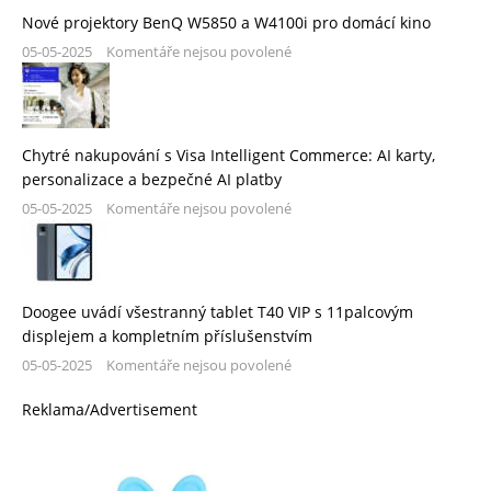
Nové projektory BenQ W5850 a W4100i pro domácí kino
05-05-2025
Komentáře nejsou povolené
Chytré nakupování s Visa Intelligent Commerce: AI karty,
personalizace a bezpečné AI platby
05-05-2025
Komentáře nejsou povolené
Doogee uvádí všestranný tablet T40 VIP s 11palcovým
displejem a kompletním příslušenstvím
05-05-2025
Komentáře nejsou povolené
Reklama/Advertisement