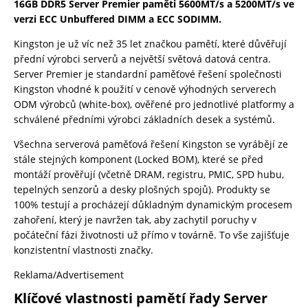
16GB DDR5 Server Premier paměti 5600MT/s a 5200MT/s ve
verzi ECC Unbuffered DIMM a ECC SODIMM.
Kingston je už víc než 35 let značkou pamětí, které důvěřují
přední výrobci serverů a největší světová datová centra.
Server Premier je standardní paměťové řešení společnosti
Kingston vhodné k použití v cenově výhodných serverech
ODM výrobců (white-box), ověřené pro jednotlivé platformy a
schválené předními výrobci základních desek a systémů.
Všechna serverová paměťová řešení Kingston se vyrábějí ze
stále stejných komponent (Locked BOM), které se před
montáží prověřují (včetně DRAM, registru, PMIC, SPD hubu,
tepelných senzorů a desky plošných spojů). Produkty se
100% testují a procházejí důkladným dynamickým procesem
zahoření, který je navržen tak, aby zachytil poruchy v
počáteční fázi životnosti už přímo v továrně. To vše zajišťuje
konzistentní vlastnosti značky.
Reklama/Advertisement
Klíčové vlastnosti pamětí řady Server