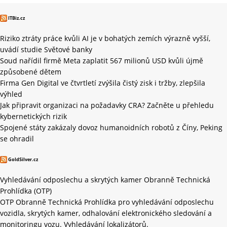
ITBiz.cz
Riziko ztráty práce kvůli AI je v bohatých zemích výrazně vyšší,
uvádí studie Světové banky
Soud nařídil firmě Meta zaplatit 567 milionů USD kvůli újmě
způsobené dětem
Firma Gen Digital ve čtvrtletí zvýšila čistý zisk i tržby, zlepšila
výhled
Jak připravit organizaci na požadavky CRA? Začněte u přehledu
kybernetických rizik
Spojené státy zakázaly dovoz humanoidních robotů z Číny, Peking
se ohradil
GoldSilver.cz
Vyhledávání odposlechu a skrytých kamer Obranně Technická
Prohlídka (OTP)
OTP Obranně Technická Prohlídka pro vyhledávání odposlechu
vozidla, skrytých kamer, odhalování elektronického sledování a
monitoringu vozu. Vyhledávání lokalizátorů.