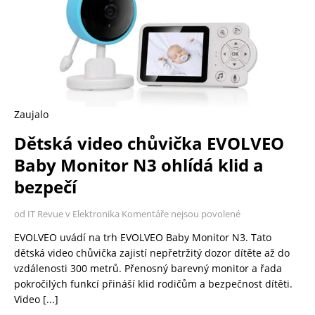
Zaujalo
Dětská video chůvička EVOLVEO
Baby Monitor N3 ohlídá klid a
bezpečí
od IT Revue v Elektronika
Komentáře nejsou povolené
EVOLVEO uvádí na trh EVOLVEO Baby Monitor N3. Tato
dětská video chůvička zajistí nepřetržitý dozor dítěte až do
vzdálenosti 300 metrů. Přenosný barevný monitor a řada
pokročilých funkcí přináší klid rodičům a bezpečnost dítěti.
Video
[...]