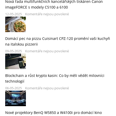
Nová řada multifunkčních kancelářských tiskáren Canon
imageFORCE s modely C5100 a 6100
12-05-2025
Komentáře nejsou povolené
Domácí pec na pizzu Cuisinart CPZ-120 promění vaši kuchyň
na italskou pizzerii
09-05-2025
Komentáře nejsou povolené
Blockchain a růst krypto kasin: Co by měli vědět milovníci
technologií
06-05-2025
Komentáře nejsou povolené
Nové projektory BenQ W5850 a W4100i pro domácí kino