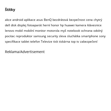
Štítky
akce
android
aplikace
asus
BenQ
bezdrátová
bezpečnost
cena
chytrý
dell
disk
displej
fotoaparát
herní
honor
hp
huawei
kamera
klávesnice
lenovo
mobil
mobilní
monitor
motorola
myš
notebook
ochrana
odolný
pocitac
reproduktor
samsung
security
sleva
sluchátka
smartphone
sony
specifikace
tablet
telefon
Televize
tisk
tiskárna
top
tv
zabezpečení
Reklama/Advertisement