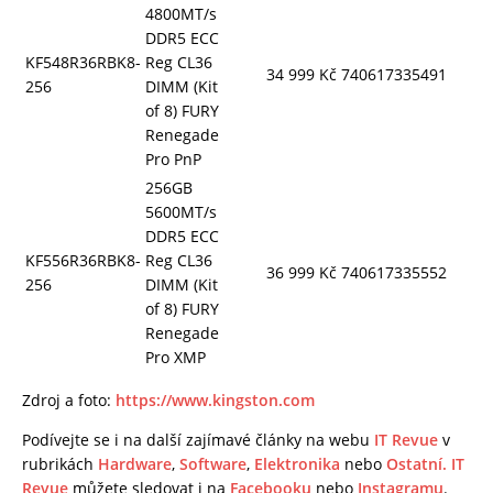
4800MT/s
DDR5 ECC
KF548R36RBK8-
Reg CL36
34 999 Kč
740617335491
256
DIMM (Kit
of 8) FURY
Renegade
Pro PnP
256GB
5600MT/s
DDR5 ECC
KF556R36RBK8-
Reg CL36
36 999 Kč
740617335552
256
DIMM (Kit
of 8) FURY
Renegade
Pro XMP
Zdroj a foto:
https://www.kingston.com
Podívejte se i na další zajímavé články na webu
IT Revue
v
rubrikách
Hardware
,
Software
,
Elektronika
nebo
Ostatní.
IT
Revue
můžete sledovat i na
Facebooku
nebo
Instagramu
.