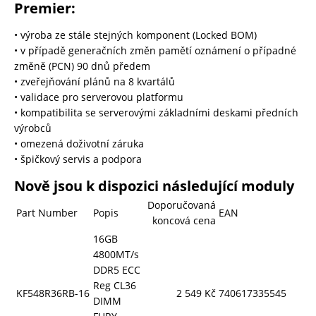
Premier:
• výroba ze stále stejných komponent (Locked BOM)
• v případě generačních změn pamětí oznámení o případné
změně (PCN) 90 dnů předem
• zveřejňování plánů na 8 kvartálů
• validace pro serverovou platformu
• kompatibilita se serverovými základními deskami předních
výrobců
• omezená doživotní záruka
• špičkový servis a podpora
Nově jsou k dispozici následující moduly
Doporučovaná
Part Number
Popis
EAN
koncová cena
16GB
4800MT/s
DDR5 ECC
Reg CL36
KF548R36RB-16
2 549 Kč
740617335545
DIMM