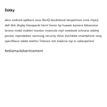
Štítky
akce
android
aplikace
asus
BenQ
bezdrátová
bezpečnost
cena
chytrý
dell
disk
displej
fotoaparát
herní
honor
hp
huawei
kamera
klávesnice
lenovo
mobil
mobilní
monitor
motorola
myš
notebook
ochrana
odolný
pocitac
reproduktor
samsung
security
sleva
sluchátka
smartphone
sony
specifikace
tablet
telefon
Televize
tisk
tiskárna
top
tv
zabezpečení
Reklama/Advertisement