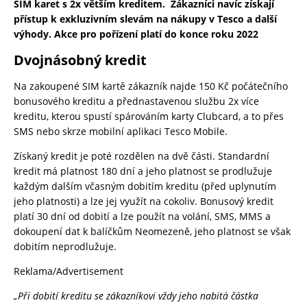
SIM karet s 2x větším kreditem. Zákazníci navíc získají
přístup k exkluzivním slevám na nákupy v Tesco a další
výhody. Akce pro pořízení platí do konce roku 2022
Dvojnásobný kredit
Na zakoupené SIM kartě zákazník najde 150 Kč počátečního
bonusového kreditu a přednastavenou službu 2x více
kreditu, kterou spustí spárováním karty Clubcard, a to přes
SMS nebo skrze mobilní aplikaci Tesco Mobile.
Získaný kredit je poté rozdělen na dvě části. Standardní
kredit má platnost 180 dní a jeho platnost se prodlužuje
každým dalším včasným dobitím kreditu (před uplynutím
jeho platnosti) a lze jej využít na cokoliv. Bonusový kredit
platí 30 dní od dobití a lze použít na volání, SMS, MMS a
dokoupení dat k balíčkům Neomezeně, jeho platnost se však
dobitím neprodlužuje.
Reklama/Advertisement
„Při dobití kreditu se zákazníkovi vždy jeho nabitá částka