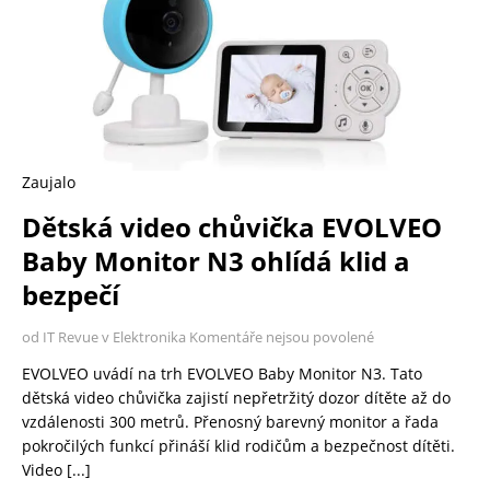
Zaujalo
Dětská video chůvička EVOLVEO
Baby Monitor N3 ohlídá klid a
bezpečí
od IT Revue v Elektronika
Komentáře nejsou povolené
EVOLVEO uvádí na trh EVOLVEO Baby Monitor N3. Tato
dětská video chůvička zajistí nepřetržitý dozor dítěte až do
vzdálenosti 300 metrů. Přenosný barevný monitor a řada
pokročilých funkcí přináší klid rodičům a bezpečnost dítěti.
Video
[...]