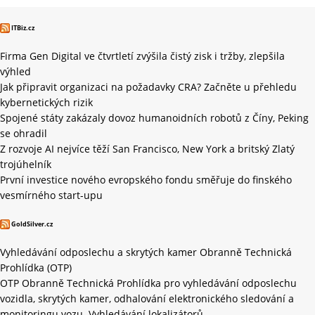
ITBiz.cz
Firma Gen Digital ve čtvrtletí zvýšila čistý zisk i tržby, zlepšila
výhled
Jak připravit organizaci na požadavky CRA? Začněte u přehledu
kybernetických rizik
Spojené státy zakázaly dovoz humanoidních robotů z Číny, Peking
se ohradil
Z rozvoje AI nejvíce těží San Francisco, New York a britský Zlatý
trojúhelník
První investice nového evropského fondu směřuje do finského
vesmírného start-upu
GoldSilver.cz
Vyhledávání odposlechu a skrytých kamer Obranně Technická
Prohlídka (OTP)
OTP Obranně Technická Prohlídka pro vyhledávání odposlechu
vozidla, skrytých kamer, odhalování elektronického sledování a
monitoringu vozu. Vyhledávání lokalizátorů.