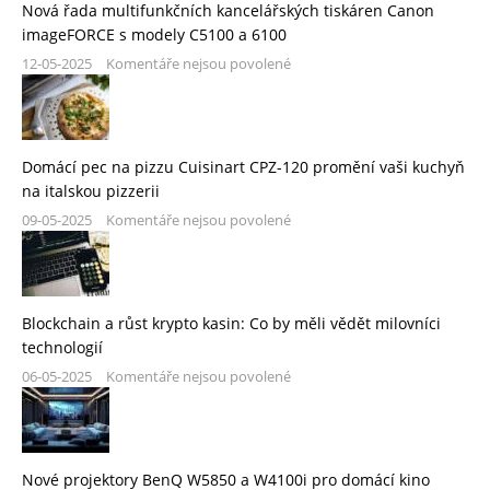
Nová řada multifunkčních kancelářských tiskáren Canon
imageFORCE s modely C5100 a 6100
12-05-2025
Komentáře nejsou povolené
Domácí pec na pizzu Cuisinart CPZ-120 promění vaši kuchyň
na italskou pizzerii
09-05-2025
Komentáře nejsou povolené
Blockchain a růst krypto kasin: Co by měli vědět milovníci
technologií
06-05-2025
Komentáře nejsou povolené
Nové projektory BenQ W5850 a W4100i pro domácí kino