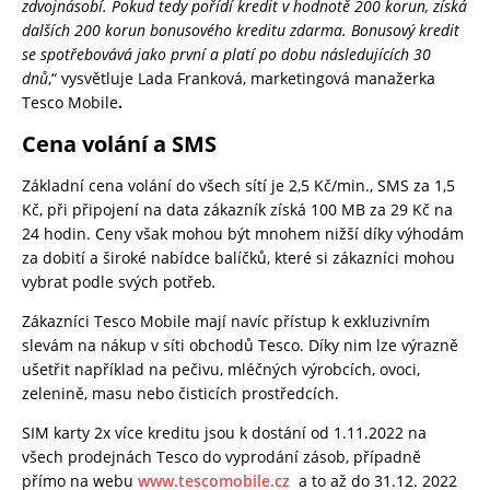
zdvojnásobí. Pokud tedy pořídí kredit v
hodnotě 200 korun, získá
dalších 200 korun bonusového kreditu zdarma. Bonusový kredit
se spotřebovává jako první a platí po dobu následujících 30
dnů
,“ vysvětluje Lada Franková, marketingová manažerka
Tesco Mobile
.
Cena volání a SMS
Základní cena volání do všech sítí je 2,5 Kč/min., SMS za 1,5
Kč, při připojení na data zákazník získá 100 MB za 29 Kč na
24 hodin. Ceny však mohou být mnohem nižší díky výhodám
za dobití a široké nabídce balíčků, které si zákazníci mohou
vybrat podle svých potřeb
.
Zákazníci Tesco Mobile mají navíc přístup k exkluzivním
slevám na nákup v síti obchodů Tesco. Díky nim lze výrazně
ušetřit například na pečivu, mléčných výrobcích, ovoci,
zelenině, masu nebo čisticích prostředcích.
SIM karty 2x více kreditu jsou k dostání od 1.11.2022 na
všech prodejnách Tesco do vyprodání zásob, případně
přímo na webu
www.tescomobile.cz
a to až do 31.12. 2022