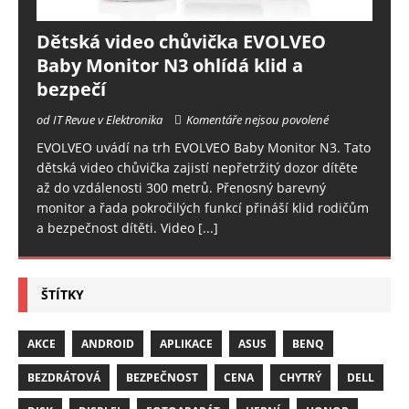
Dětská video chůvička EVOLVEO
Baby Monitor N3 ohlídá klid a
bezpečí
od IT Revue v Elektronika
Komentáře nejsou povolené
EVOLVEO uvádí na trh EVOLVEO Baby Monitor N3. Tato
dětská video chůvička zajistí nepřetržitý dozor dítěte
až do vzdálenosti 300 metrů. Přenosný barevný
monitor a řada pokročilých funkcí přináší klid rodičům
a bezpečnost dítěti. Video
[...]
ŠTÍTKY
AKCE
ANDROID
APLIKACE
ASUS
BENQ
BEZDRÁTOVÁ
BEZPEČNOST
CENA
CHYTRÝ
DELL