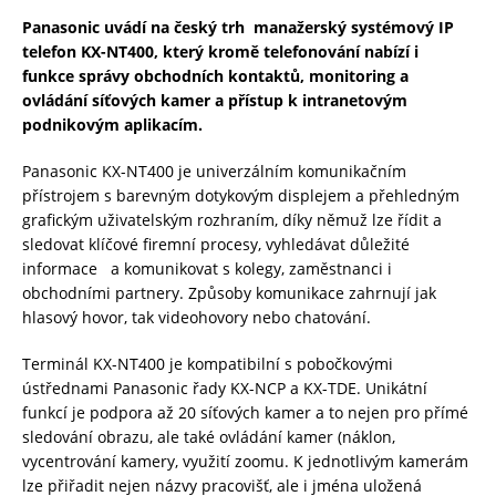
Panasonic uvádí na český trh manažerský systémový IP
telefon KX-NT400, který kromě telefonování nabízí i
funkce správy obchodních kontaktů, monitoring a
ovládání síťových kamer a přístup k intranetovým
podnikovým aplikacím.
Panasonic KX-NT400 je univerzálním komunikačním
přístrojem s barevným dotykovým displejem a přehledným
grafickým uživatelským rozhraním, díky němuž lze řídit a
sledovat klíčové firemní procesy, vyhledávat důležité
informace a komunikovat s kolegy, zaměstnanci i
obchodními partnery. Způsoby komunikace zahrnují jak
hlasový hovor, tak videohovory nebo chatování.
Terminál KX-NT400 je kompatibilní s pobočkovými
ústřednami Panasonic řady KX-NCP a KX-TDE. Unikátní
funkcí je podpora až 20 síťových kamer a to nejen pro přímé
sledování obrazu, ale také ovládání kamer (náklon,
vycentrování kamery, využití zoomu. K jednotlivým kamerám
lze přiřadit nejen názvy pracovišť, ale i jména uložená