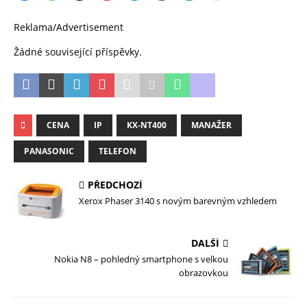
Reklama/Advertisement
Žádné související příspěvky.
CENA
IP
KX-NT400
MANAŽER
PANASONIC
TELEFON
PŘEDCHOZÍ
Xerox Phaser 3140 s novým barevným vzhledem
DALŠÍ
Nokia N8 – pohledný smartphone s velkou
obrazovkou