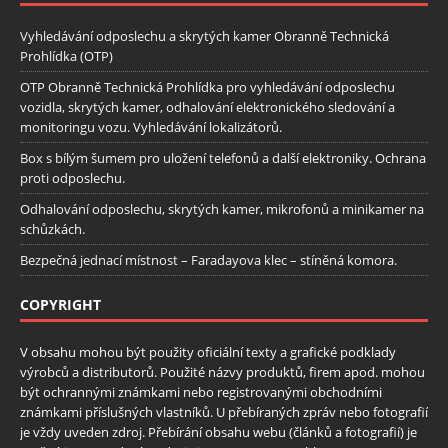
Vyhledávání odposlechu a skrytých kamer Obranně Technická
Prohlídka (OTP)
OTP Obranně Technická Prohlídka pro vyhledávání odposlechu
vozidla, skrytých kamer, odhalování elektronického sledování a
monitoringu vozu. Vyhledávání lokalizátorů.
Box s bílým šumem pro uložení telefonů a další elektroniky. Ochrana
proti odposlechu.
Odhalování odposlechu, skrytých kamer, mikrofonů a minikamer na
schůzkách.
Bezpečná jednací místnost – Faradayova klec – stíněná komora.
COPYRIGHT
V obsahu mohou být použity oficiální texty a grafické podklady
výrobců a distributorů. Použité názvy produktů, firem apod. mohou
být ochrannými známkami nebo registrovanými obchodními
známkami příslušných vlastníků. U přebíraných zpráv nebo fotografií
je vždy uveden zdroj. Přebírání obsahu webu (článků a fotografií) je