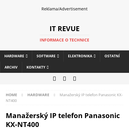
Reklama/Advertisement
IT REVUE
INFORMACE O TECHNICE
HARDWARE
SOFTWARE
ELEKTRONIKA
OSTATNÍ
ARCHIV
KONTAKTY
HOME
HARDWARE
Manažerský IP telefon Panasonic KX-
NT400
Manažerský IP telefon Panasonic
KX-NT400