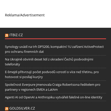
Reklama/Advertisement
ITBIZ.CZ
Synology uvádí na trh DP5200, kompaktní 1U zařízení ActiveProtect
pro ochranu firemních dat
Na Ukrajině obvinili deset lidí z okradení Čechů podvodnými
telefonáty
E-šmejdi přitvrzují: počet podvodů vzrostl o více než třetinu, pro
hotovost si posílají kurýry
Společnost Everpure jmenovala Craiga Robertsona ředitelem pro
partnery v regionech EMEA a LatAm
Agenti AI od OpenAI a Anthropiku vytvářeli falešné on-line identity
GOLDSILVER.CZ