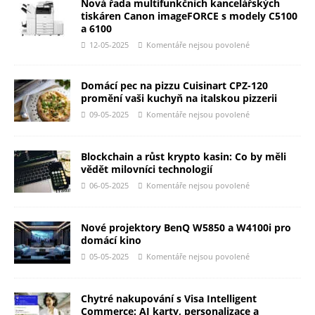
Nová řada multifunkčních kancelářských
tiskáren Canon imageFORCE s modely C5100
a 6100
12-05-2025
Komentáře nejsou povolené
Domácí pec na pizzu Cuisinart CPZ-120
promění vaši kuchyň na italskou pizzerii
09-05-2025
Komentáře nejsou povolené
Blockchain a růst krypto kasin: Co by měli
vědět milovníci technologií
06-05-2025
Komentáře nejsou povolené
Nové projektory BenQ W5850 a W4100i pro
domácí kino
05-05-2025
Komentáře nejsou povolené
Chytré nakupování s Visa Intelligent
Commerce: AI karty, personalizace a