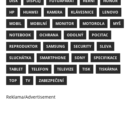
DISK
DISPLEJ
FOTOAPARÁT
HERNÍ
HONOR
HP
HUAWEI
KAMERA
KLÁVESNICE
LENOVO
MOBIL
MOBILNÍ
MONITOR
MOTOROLA
MYŠ
NOTEBOOK
OCHRANA
ODOLNÝ
POCITAC
REPRODUKTOR
SAMSUNG
SECURITY
SLEVA
SLUCHÁTKA
SMARTPHONE
SONY
SPECIFIKACE
TABLET
TELEFON
TELEVIZE
TISK
TISKÁRNA
TOP
TV
ZABEZPEČENÍ
Reklama/Advertisement