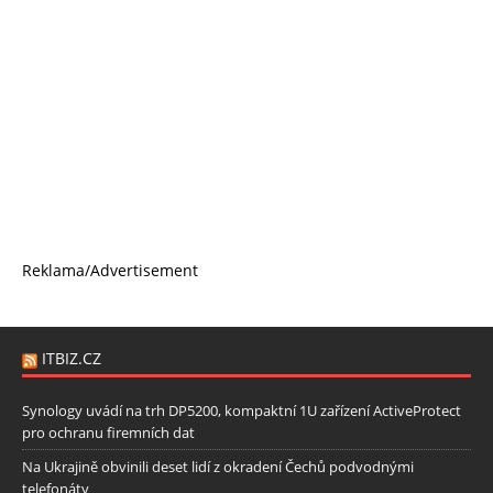
Reklama/Advertisement
ITBIZ.CZ
Synology uvádí na trh DP5200, kompaktní 1U zařízení ActiveProtect
pro ochranu firemních dat
Na Ukrajině obvinili deset lidí z okradení Čechů podvodnými
telefonáty