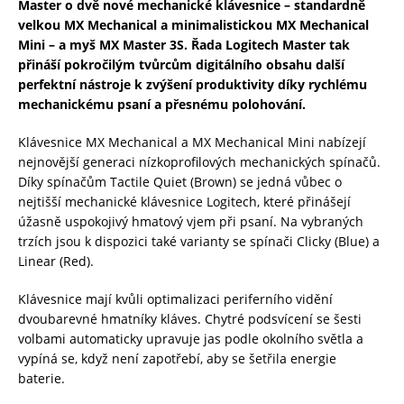
Master o dvě nové mechanické klávesnice – standardně
velkou MX Mechanical a minimalistickou MX Mechanical
Mini – a myš MX Master 3S. Řada Logitech Master tak
přináší pokročilým tvůrcům digitálního obsahu další
perfektní nástroje k zvýšení produktivity díky rychlému
mechanickému psaní a přesnému polohování.
Klávesnice MX Mechanical a MX Mechanical Mini nabízejí
nejnovější generaci nízkoprofilových mechanických spínačů.
Díky spínačům Tactile Quiet (Brown) se jedná vůbec o
nejtišší mechanické klávesnice Logitech, které přinášejí
úžasně uspokojivý hmatový vjem při psaní. Na vybraných
trzích jsou k dispozici také varianty se spínači Clicky (Blue) a
Linear (Red).
Klávesnice mají kvůli optimalizaci periferního vidění
dvoubarevné hmatníky kláves. Chytré podsvícení se šesti
volbami automaticky upravuje jas podle okolního světla a
vypíná se, když není zapotřebí, aby se šetřila energie
baterie.