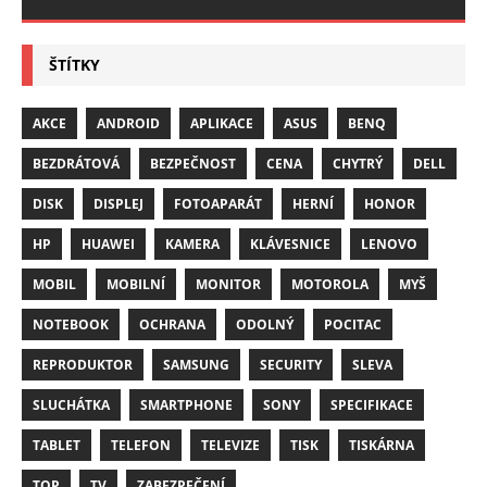
ŠTÍTKY
AKCE
ANDROID
APLIKACE
ASUS
BENQ
BEZDRÁTOVÁ
BEZPEČNOST
CENA
CHYTRÝ
DELL
DISK
DISPLEJ
FOTOAPARÁT
HERNÍ
HONOR
HP
HUAWEI
KAMERA
KLÁVESNICE
LENOVO
MOBIL
MOBILNÍ
MONITOR
MOTOROLA
MYŠ
NOTEBOOK
OCHRANA
ODOLNÝ
POCITAC
REPRODUKTOR
SAMSUNG
SECURITY
SLEVA
SLUCHÁTKA
SMARTPHONE
SONY
SPECIFIKACE
TABLET
TELEFON
TELEVIZE
TISK
TISKÁRNA
TOP
TV
ZABEZPEČENÍ