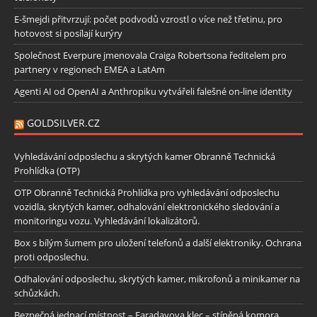
E-šmejdi přitvrzují: počet podvodů vzrostl o více než třetinu, pro
hotovost si posílají kurýry
Společnost Everpure jmenovala Craiga Robertsona ředitelem pro
partnery v regionech EMEA a LatAm
Agenti AI od OpenAI a Anthropiku vytvářeli falešné on-line identity
GOLDSILVER.CZ
Vyhledávání odposlechu a skrytých kamer Obranně Technická
Prohlídka (OTP)
OTP Obranně Technická Prohlídka pro vyhledávání odposlechu
vozidla, skrytých kamer, odhalování elektronického sledování a
monitoringu vozu. Vyhledávání lokalizátorů.
Box s bílým šumem pro uložení telefonů a další elektroniky. Ochrana
proti odposlechu.
Odhalování odposlechu, skrytých kamer, mikrofonů a minikamer na
schůzkách.
Bezpečná jednací místnost – Faradayova klec – stíněná komora.