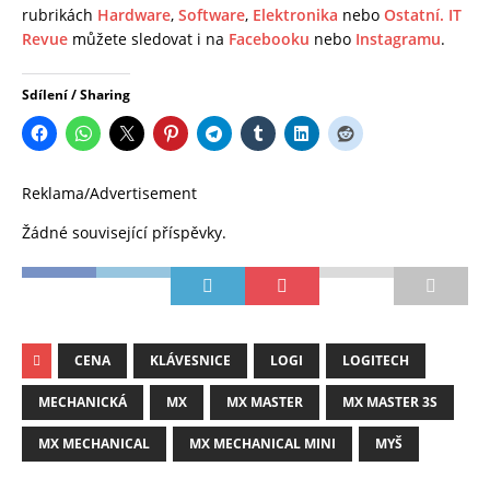
rubrikách
Hardware
,
Software
,
Elektronika
nebo
Ostatní.
IT
Revue
můžete sledovat i na
Facebooku
nebo
Instagramu
.
Sdílení / Sharing
Reklama/Advertisement
Žádné související příspěvky.
CENA
KLÁVESNICE
LOGI
LOGITECH
MECHANICKÁ
MX
MX MASTER
MX MASTER 3S
MX MECHANICAL
MX MECHANICAL MINI
MYŠ