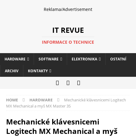
Reklama/Advertisement
IT REVUE
INFORMACE O TECHNICE
HARDWARE
SOFTWARE
ELEKTRONIKA
OSTATNÍ
ARCHIV
KONTAKTY
HOME
HARDWARE
Mechanické klávesnicemi Logitech
MX Mechanical a myš MX Master 3S
Mechanické klávesnicemi
Logitech MX Mechanical a myš