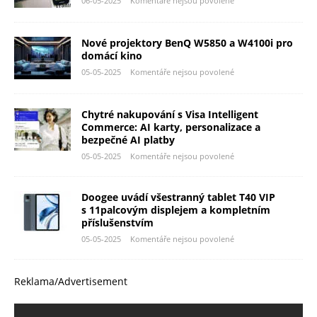
06-05-2025
Komentáře nejsou povolené
Nové projektory BenQ W5850 a W4100i pro
domácí kino
05-05-2025
Komentáře nejsou povolené
Chytré nakupování s Visa Intelligent
Commerce: AI karty, personalizace a
bezpečné AI platby
05-05-2025
Komentáře nejsou povolené
Doogee uvádí všestranný tablet T40 VIP
s 11palcovým displejem a kompletním
příslušenstvím
05-05-2025
Komentáře nejsou povolené
Reklama/Advertisement