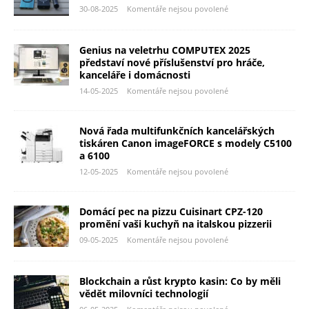
30-08-2025
Komentáře nejsou povolené
Genius na veletrhu COMPUTEX 2025
představí nové příslušenství pro hráče,
kanceláře i domácnosti
14-05-2025
Komentáře nejsou povolené
Nová řada multifunkčních kancelářských
tiskáren Canon imageFORCE s modely C5100
a 6100
12-05-2025
Komentáře nejsou povolené
Domácí pec na pizzu Cuisinart CPZ-120
promění vaši kuchyň na italskou pizzerii
09-05-2025
Komentáře nejsou povolené
Blockchain a růst krypto kasin: Co by měli
vědět milovníci technologií