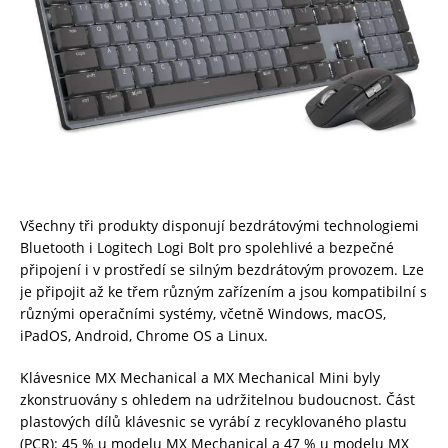
Všechny tři produkty disponují bezdrátovými technologiemi
Bluetooth i Logitech Logi Bolt pro spolehlivé a bezpečné
připojení i v prostředí se silným bezdrátovým provozem. Lze
je připojit až ke třem různým zařízením a jsou kompatibilní s
různými operačními systémy, včetně Windows, macOS,
iPadOS, Android, Chrome OS a Linux.
Klávesnice MX Mechanical a MX Mechanical Mini byly
zkonstruovány s ohledem na udržitelnou budoucnost. Část
plastových dílů klávesnic se vyrábí z recyklovaného plastu
(PCR): 45 % u modelu MX Mechanical a 47 % u modelu MX