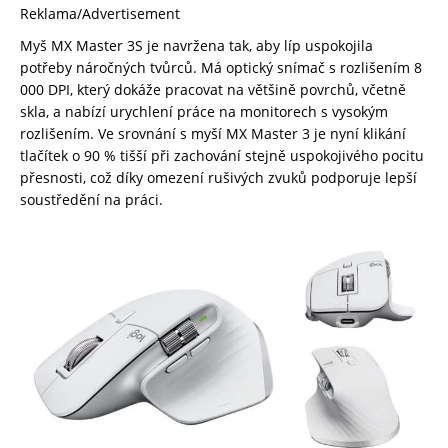
Reklama/Advertisement
Myš MX Master 3S je navržena tak, aby líp uspokojila
potřeby náročných tvůrců. Má optický snímač s rozlišením 8
000 DPI, který dokáže pracovat na většině povrchů, včetně
skla, a nabízí urychlení práce na monitorech s vysokým
rozlišením. Ve srovnání s myší MX Master 3 je nyní klikání
tlačítek o 90 % tišší při zachování stejně uspokojivého pocitu
přesnosti, což díky omezení rušivých zvuků podporuje lepší
soustředění na práci.