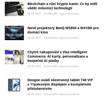
Blockchain a růst krypto kasin: Co by měli
vědět milovníci technologií
06-05-2025
Komentáře nejsou povolené
Nové projektory BenQ W5850 a W4100i pro
domácí kino
05-05-2025
Komentáře nejsou povolené
Chytré nakupování s Visa Intelligent
Commerce: AI karty, personalizace a
bezpečné AI platby
05-05-2025
Komentáře nejsou povolené
Doogee uvádí všestranný tablet T40 VIP
s 11palcovým displejem a kompletním
příslušenstvím
05-05-2025
Komentáře nejsou povolené