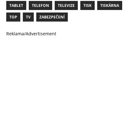
TABLET
TELEFON
TELEVIZE
TISK
TISKÁRNA
TOP
TV
ZABEZPEČENÍ
Reklama/Advertisement