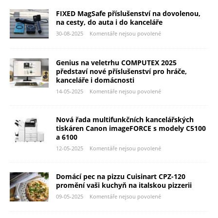
FIXED MagSafe příslušenství na dovolenou,
na cesty, do auta i do kanceláře
30-08-2025
Komentáře nejsou povolené
Genius na veletrhu COMPUTEX 2025
představí nové příslušenství pro hráče,
kanceláře i domácnosti
14-05-2025
Komentáře nejsou povolené
Nová řada multifunkčních kancelářských
tiskáren Canon imageFORCE s modely C5100
a 6100
12-05-2025
Komentáře nejsou povolené
Domácí pec na pizzu Cuisinart CPZ-120
promění vaši kuchyň na italskou pizzerii
09-05-2025
Komentáře nejsou povolené