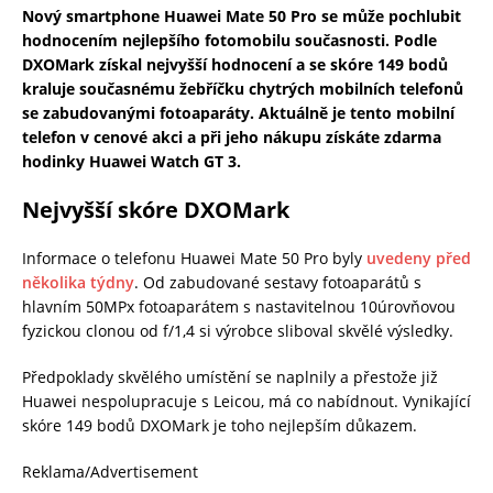
Nový smartphone Huawei Mate 50 Pro se může pochlubit
hodnocením nejlepšího fotomobilu současnosti. Podle
DXOMark získal nejvyšší hodnocení a se skóre 149 bodů
kraluje současnému žebříčku chytrých mobilních telefonů
se zabudovanými fotoaparáty. Aktuálně je tento mobilní
telefon v cenové akci a při jeho nákupu získáte zdarma
hodinky Huawei Watch GT 3.
Nejvyšší skóre DXOMark
Informace o telefonu Huawei Mate 50 Pro byly
uvedeny před
několika týdny
. Od zabudované sestavy fotoaparátů s
hlavním 50MPx fotoaparátem s nastavitelnou 10úrovňovou
fyzickou clonou od f/1,4 si výrobce sliboval skvělé výsledky.
Předpoklady skvělého umístění se naplnily a přestože již
Huawei nespolupracuje s Leicou, má co nabídnout. Vynikající
skóre 149 bodů DXOMark je toho nejlepším důkazem.
Reklama/Advertisement