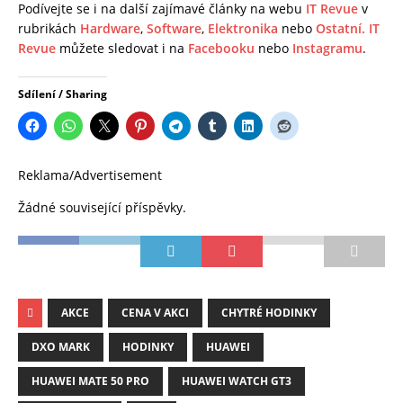
Podívejte se i na další zajímavé články na webu
IT Revue
v
rubrikách
Hardware
,
Software
,
Elektronika
nebo
Ostatní.
IT
Revue
můžete sledovat i na
Facebooku
nebo
Instagramu
.
Sdílení / Sharing
Reklama/Advertisement
Žádné související příspěvky.
AKCE
CENA V AKCI
CHYTRÉ HODINKY
DXO MARK
HODINKY
HUAWEI
HUAWEI MATE 50 PRO
HUAWEI WATCH GT3