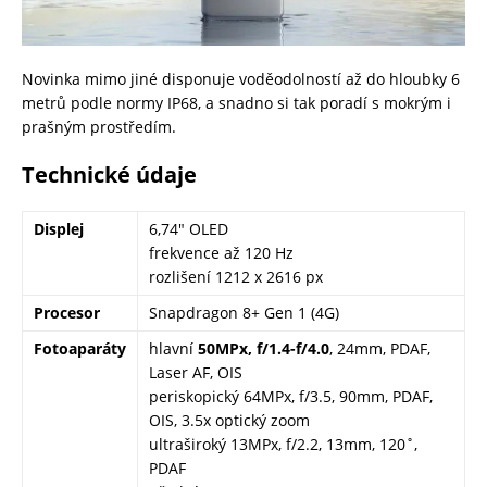
Novinka mimo jiné disponuje voděodolností až do hloubky 6
metrů podle normy IP68, a snadno si tak poradí s mokrým i
prašným prostředím.
Technické údaje
Displej
6,74″ OLED
frekvence až 120 Hz
rozlišení 1212 x 2616 px
Procesor
Snapdragon 8+ Gen 1 (4G)
Fotoaparáty
hlavní
50MPx, f/1.4-f/4.0
, 24mm, PDAF,
Laser AF, OIS
periskopický 64MPx, f/3.5, 90mm, PDAF,
OIS, 3.5x optický zoom
ultraširoký 13MPx, f/2.2, 13mm, 120˚,
PDAF