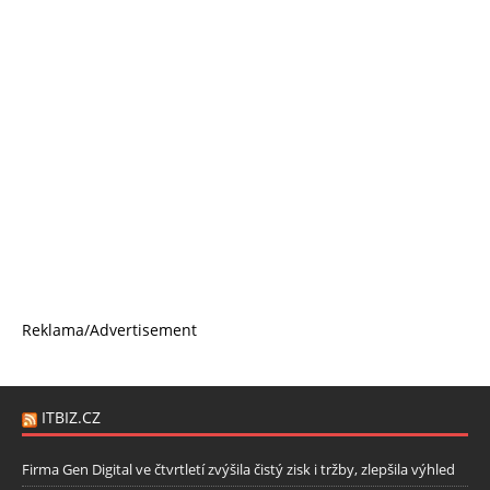
Reklama/Advertisement
ITBIZ.CZ
Firma Gen Digital ve čtvrtletí zvýšila čistý zisk i tržby, zlepšila výhled