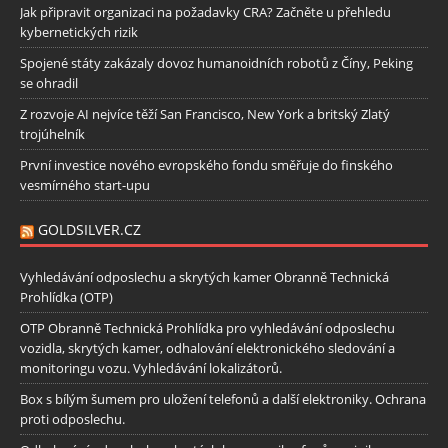
Jak připravit organizaci na požadavky CRA? Začněte u přehledu
kybernetických rizik
Spojené státy zakázaly dovoz humanoidních robotů z Číny, Peking
se ohradil
Z rozvoje AI nejvíce těží San Francisco, New York a britský Zlatý
trojúhelník
První investice nového evropského fondu směřuje do finského
vesmírného start-upu
GOLDSILVER.CZ
Vyhledávání odposlechu a skrytých kamer Obranně Technická
Prohlídka (OTP)
OTP Obranně Technická Prohlídka pro vyhledávání odposlechu
vozidla, skrytých kamer, odhalování elektronického sledování a
monitoringu vozu. Vyhledávání lokalizátorů.
Box s bílým šumem pro uložení telefonů a další elektroniky. Ochrana
proti odposlechu.