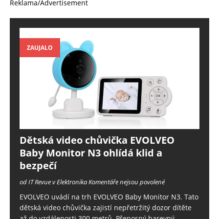
Reklama/Advertisement
ZAUJALO
Dětská video chůvička EVOLVEO
Baby Monitor N3 ohlídá klid a
bezpečí
od IT Revue v Elektronika
Komentáře nejsou povolené
EVOLVEO uvádí na trh EVOLVEO Baby Monitor N3. Tato
dětská video chůvička zajistí nepřetržitý dozor dítěte
až do vzdálenosti 300 metrů. Přenosný barevný