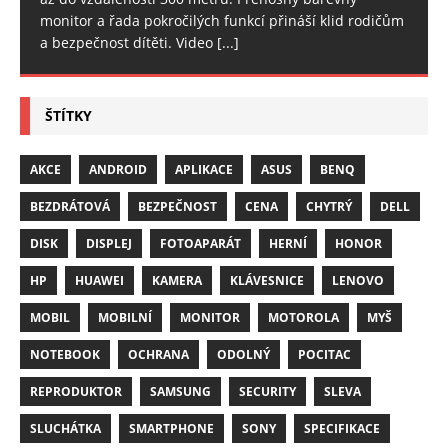
monitor a řada pokročilých funkcí přináší klid rodičům
a bezpečnost dítěti. Video
[...]
ŠTÍTKY
AKCE
ANDROID
APLIKACE
ASUS
BENQ
BEZDRÁTOVÁ
BEZPEČNOST
CENA
CHYTRÝ
DELL
DISK
DISPLEJ
FOTOAPARÁT
HERNÍ
HONOR
HP
HUAWEI
KAMERA
KLÁVESNICE
LENOVO
MOBIL
MOBILNÍ
MONITOR
MOTOROLA
MYŠ
NOTEBOOK
OCHRANA
ODOLNÝ
POCITAC
REPRODUKTOR
SAMSUNG
SECURITY
SLEVA
SLUCHÁTKA
SMARTPHONE
SONY
SPECIFIKACE