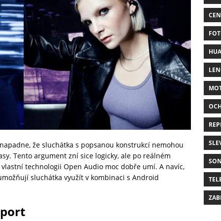
CEN
FOT
HUA
LE
MO
OC
REP
SLE
 napadne, že sluchátka s popsanou konstrukcí nemohou
y. Tento argument zní sice logicky, ale po reálném
SO
y vlastní technologii Open Audio moc dobře umí. A navíc,
umožňují sluchátka využít v kombinaci s Android
TEL
ZAB
sport