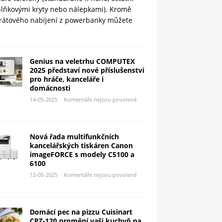
plňkovými kryty nebo nálepkami). Kromě
rátového nabíjení z powerbanky můžete
Genius na veletrhu COMPUTEX
2025 představí nové příslušenství
pro hráče, kanceláře i
domácnosti
14-05-2025
Komentáře nejsou povolené
Nová řada multifunkčních
kancelářských tiskáren Canon
imageFORCE s modely C5100 a
6100
12-05-2025
Komentáře nejsou povolené
Domácí pec na pizzu Cuisinart
CPZ-120 promění vaši kuchyň na