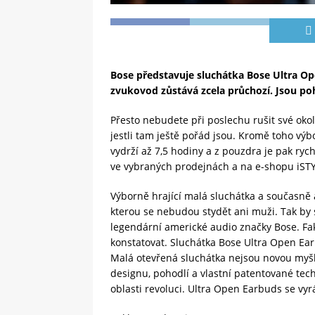
Bose představuje sluchátka Bose Ultra Op
zvukovod zůstává zcela průchozí. Jsou po
Přesto nebudete při poslechu rušit své okolí,
jestli tam ještě pořád jsou. Kromě toho výb
vydrží až 7,5 hodiny a z pouzdra je pak ryc
ve vybraných prodejnách a na e-shopu iSTY
Výborně hrající malá sluchátka a současně a
kterou se nebudou stydět ani muži. Tak by 
legendární americké audio značky Bose. Fakt
konstatovat. Sluchátka Bose Ultra Open Ear
Malá otevřená sluchátka nejsou novou myšl
designu, pohodlí a vlastní patentované tec
oblasti revoluci. Ultra Open Earbuds se vyr