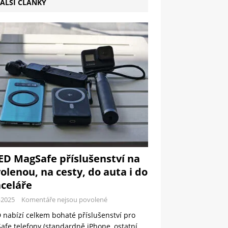
ALŠÍ ČLÁNKY
ED MagSafe příslušenství na
olenou, na cesty, do auta i do
celáře
-2025
Komentáře nejsou povolené
 nabízí celkem bohaté příslušenství pro
fe telefony (standardně iPhone, ostatní