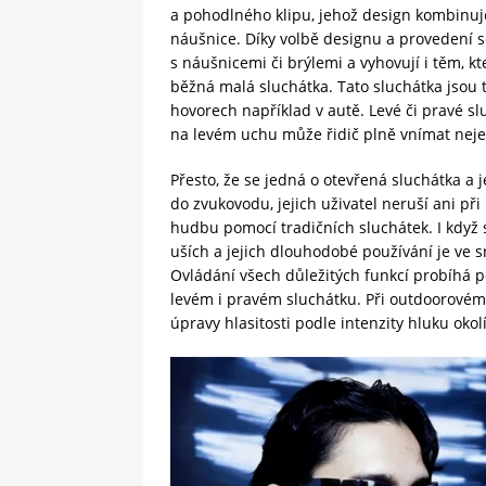
a pohodlného klipu, jehož design kombinuje
náušnice. Díky volbě designu a provedení se
s náušnicemi či brýlemi a vyhovují i těm, 
běžná malá sluchátka. Tato sluchátka jsou 
hovorech například v autě. Levé či pravé sl
na levém uchu může řidič plně vnímat nejen
Přesto, že se jedná o otevřená sluchátka a 
do zvukovodu, jejich uživatel neruší ani při
hudbu pomocí tradičních sluchátek. I když
uších a jejich dlouhodobé používání je ve
Ovládání všech důležitých funkcí probíhá 
levém i pravém sluchátku. Při outdoorovém 
úpravy hlasitosti podle intenzity hluku okol