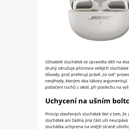
Uživatelé sluchátek se zpravidla dělí na dv
druhý sdružuje příznivce velkých slucháte
důvody, proč preferují právě „to své“ prove
nevýhody, kterými oba tábory argumentují. 
potlačení ruchů z okolí, při poslechu na vy
Uchycení na ušním boltc
Princip otevřených sluchátek tkví v tom, že
sluchátek ani žádná jiná část uši neucpává
sluchátka uchycena na vnější straně ušníh