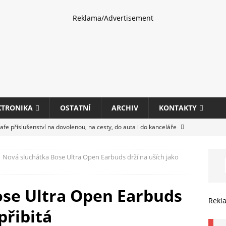
Reklama/Advertisement
KTRONIKA
OSTATNÍ
ARCHIV
KONTAKTY
fe příslušenství na dovolenou, na cesty, do auta i do kanceláře
Nová sluchátka Bose Ultra Open Earbuds drží na uších jako
eletrhu COMPUTEX 2025 představí nové příslušenství pro hráče,
HARDWARE
ose Ultra Open Earbuds
ultifunkčních kancelářských tiskáren Canon imageFORCE s modely
Rekl
přibitá
E