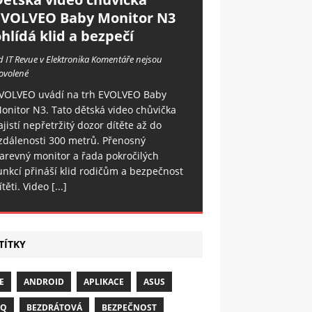
EVOLVEO Baby Monitor N3
hlídá klid a bezpečí
d IT Revue v Elektronika
Komentáře nejsou
ovolené
VOLVEO uvádí na trh EVOLVEO Baby
onitor N3. Tato dětská video chůvička
ajistí nepřetržitý dozor dítěte až do
zdálenosti 300 metrů. Přenosný
arevný monitor a řada pokročilých
unkcí přináší klid rodičům a bezpečnost
ítěti. Video
[...]
TÍTKY
E
ANDROID
APLIKACE
ASUS
NQ
BEZDRÁTOVÁ
BEZPEČNOST