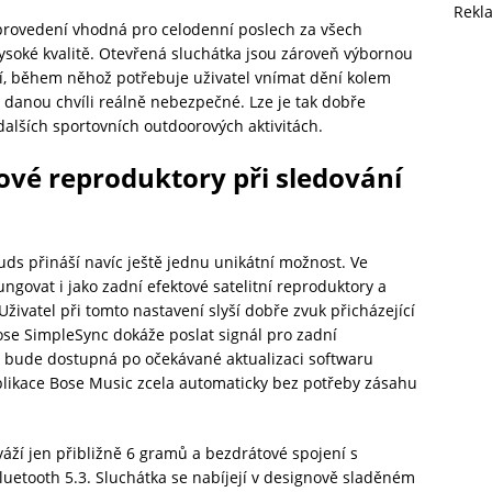
Rekl
provedení vhodná pro celodenní poslech za všech
vysoké kvalitě. Otevřená sluchátka jsou zároveň výbornou
tí, během něhož potřebuje uživatel vnímat dění kolem
 danou chvíli reálně nebezpečné. Lze je tak dobře
a dalších sportovních outdoorových aktivitách.
tové reproduktory při sledování
ds přináší navíc ještě jednu unikátní možnost. Ve
govat i jako zadní efektové satelitní reproduktory a
 Uživatel při tomto nastavení slyší dobře zvuk přicházející
se SimpleSync dokáže poslat signál pro zadní
 bude dostupná po očekávané aktualizaci softwaru
plikace Bose Music zcela automaticky bez potřeby zásahu
áží jen přibližně 6 gramů a bezdrátové spojení s
luetooth 5.3. Sluchátka se nabíjejí v designově sladěném