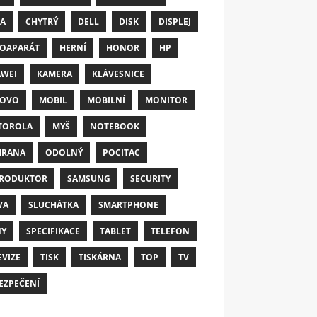
A
CHYTRÝ
DELL
DISK
DISPLEJ
OAPARÁT
HERNÍ
HONOR
HP
WEI
KAMERA
KLÁVESNICE
NOVO
MOBIL
MOBILNÍ
MONITOR
TOROLA
MYŠ
NOTEBOOK
HRANA
ODOLNÝ
POCITAC
RODUKTOR
SAMSUNG
SECURITY
VA
SLUCHÁTKA
SMARTPHONE
NY
SPECIFIKACE
TABLET
TELEFON
EVIZE
TISK
TISKÁRNA
TOP
TV
EZPEČENÍ