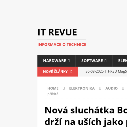
IT REVUE
INFORMACE O TECHNICE
HARDWARE
SOFTWARE
ELE
[ 30-08-2025 ]
FIXED MagSa
NOVÉ ČLÁNKY
ELEKTRONIKA
HOME
ELEKTRONIKA
AUDIO
[ 14-05-2025 ]
Genius na v
přibitá
kanceláře i domácnosti
Nová sluchátka B
[ 12-05-2025 ]
Nová řada m
drží na uších jako 
C5100 a 6100
PERIFERI