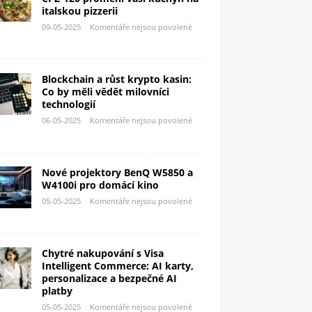
italskou pizzerii
09-05-2025
Komentáře nejsou povolené
Blockchain a růst krypto kasin:
Co by měli vědět milovníci
technologií
06-05-2025
Komentáře nejsou povolené
Nové projektory BenQ W5850 a
W4100i pro domácí kino
05-05-2025
Komentáře nejsou povolené
Chytré nakupování s Visa
Intelligent Commerce: AI karty,
personalizace a bezpečné AI
platby
05-05-2025
Komentáře nejsou povolené