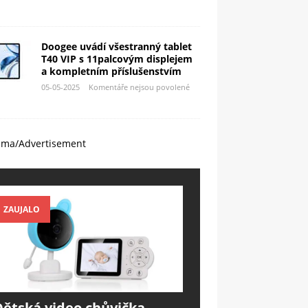
Doogee uvádí všestranný tablet
T40 VIP s 11palcovým displejem
a kompletním příslušenstvím
05-05-2025
Komentáře nejsou povolené
ama/Advertisement
ZAUJALO
Dětská video chůvička