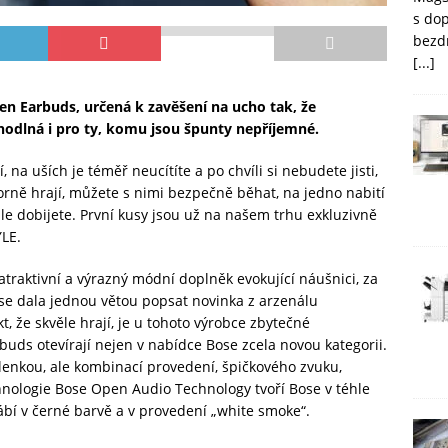
s do
bezd
[...]
en Earbuds, určená k zavěšení na ucho tak, že
hodlná i pro ty, komu jsou špunty nepříjemné.
 na uších je téměř neucítíte a po chvíli si nebudete jisti,
orně hrají, můžete s nimi bezpečně běhat, na jedno nabití
hle dobijete. První kusy jsou už na našem trhu exkluzivně
LE.
traktivní a výrazný módní doplněk evokující náušnici, za
se dala jednou větou popsat novinka z arzenálu
, že skvěle hrají, je u tohoto výrobce zbytečné
buds otevírají nejen v nabídce Bose zcela novou kategorii.
enkou, ale kombinací provedení, špičkového zvuku,
hnologie Bose Open Audio Technology tvoří Bose v téhle
ábí v černé barvě a v provedení „white smoke“.