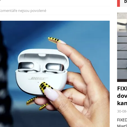
D
na pizzu Cuisinart CPZ-120 promění vaši kuchyň na italskou pizzerii
Komentáře nejsou povolené
 růst krypto kasin: Co by měli vědět milovníci technologií
FIX
dov
kan
30-08
FIXED
MagSa