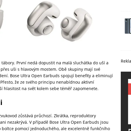
Rekl
a tábory. První nedá dopustit na malá sluchátka do uší a
k přes uši s hlavovým mostem. Obě skupiny mají své
dení. Bose Ultra Open Earbuds spojují benefity a eliminují
Přesto, že ze svého principu nenabídnou aktivní
šší hlasitost na svět kolem sebe téměř zapomenete.
i
 zvukovod zůstává průchozí. Zkrátka, reproduktory
 ani nezakrývá. V případě Bose Ultra Open Earbuds jsou
o boltce pomocí jednoduchého, ale excelentně funkčního