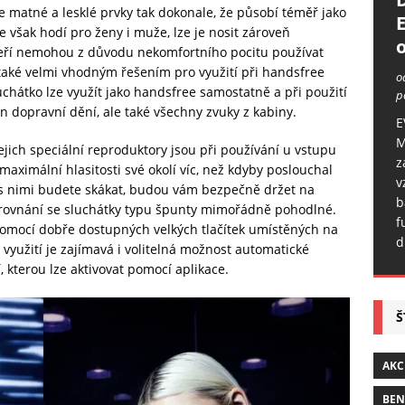
 matné a lesklé prvky tak dokonale, že působí téměř jako
 však hodí pro ženy i muže, lze je nosit zároveň
o
kteří nemohou z důvodu nekomfortního pocitu používat
také velmi vhodným řešením pro využití při handsfree
o
uchátko lze využít jako handsfree samostatně a při použití
p
 dopravní dění, ale také všechny zvuky z kabiny.
E
M
jejich speciální reproduktory jsou při používání u vstupu
z
 maximální hlasitosti své okolí víc, než kdyby poslouchal
v
 s nimi budete skákat, budou vám bezpečně držet na
b
 srovnání se sluchátky typu špunty mimořádně pohodlné.
f
pomocí dobře dostupných velkých tlačítek umístěných na
d
využití je zajímavá i volitelná možnost automatické
í, kterou lze aktivovat pomocí aplikace.
Š
AKC
BE