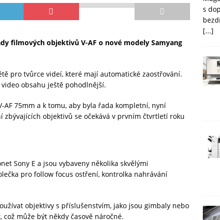
s do
bezd
[...]
ady filmových objektivů V-AF o nové modely Samyang
ětě pro tvůrce videí, které mají automatické zaostřování.
í video obsahu ještě pohodlnější.
V-AF 75mm a k tomu, aby byla řada kompletní, nyní
 zbývajících objektivů se očekává v prvním čtvrtletí roku
onet Sony E a jsou vybaveny několika skvělými
lečka pro follow focus ostření, kontrolka nahrávání
používat objektivy s příslušenstvím, jako jsou gimbaly nebo
t, což může být někdy časově náročné.