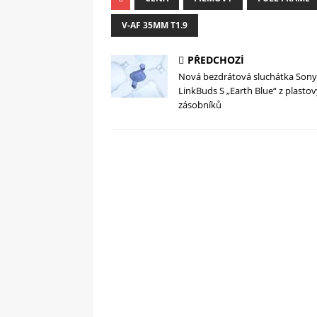
V-AF 35MM T1.9
PŘEDCHOZÍ
Nová bezdrátová sluchátka Sony
LinkBuds S „Earth Blue“ z plasto
zásobníků