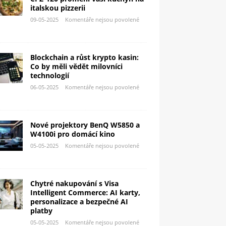
italskou pizzerii
09-05-2025
Komentáře nejsou povolené
Blockchain a růst krypto kasin:
Co by měli vědět milovníci
technologií
06-05-2025
Komentáře nejsou povolené
Nové projektory BenQ W5850 a
W4100i pro domácí kino
05-05-2025
Komentáře nejsou povolené
Chytré nakupování s Visa
Intelligent Commerce: AI karty,
personalizace a bezpečné AI
platby
05-05-2025
Komentáře nejsou povolené