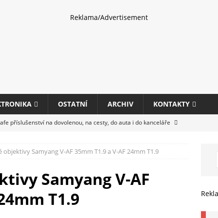
Reklama/Advertisement
KTRONIKA
OSTATNÍ
ARCHIV
KONTAKTY
fe příslušenství na dovolenou, na cesty, do auta i do kanceláře
é objektivy Samyang V-AF 35mm T1.9 a V-AF 24mm T1.9
eletrhu COMPUTEX 2025 představí nové příslušenství pro hráče,
HARDWARE
ktivy Samyang V-AF
ultifunkčních kancelářských tiskáren Canon imageFORCE s modely
 24mm T1.9
Rekl
E