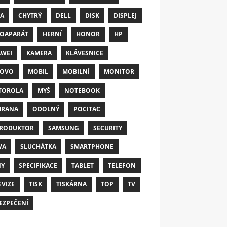
A
CHYTRÝ
DELL
DISK
DISPLEJ
OAPARÁT
HERNÍ
HONOR
HP
WEI
KAMERA
KLÁVESNICE
NOVO
MOBIL
MOBILNÍ
MONITOR
TOROLA
MYŠ
NOTEBOOK
HRANA
ODOLNÝ
POCITAC
RODUKTOR
SAMSUNG
SECURITY
VA
SLUCHÁTKA
SMARTPHONE
NY
SPECIFIKACE
TABLET
TELEFON
EVIZE
TISK
TISKÁRNA
TOP
TV
EZPEČENÍ