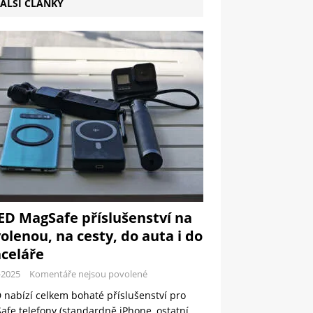
ALŠÍ ČLÁNKY
ED MagSafe příslušenství na
olenou, na cesty, do auta i do
celáře
-2025
Komentáře nejsou povolené
 nabízí celkem bohaté příslušenství pro
fe telefony (standardně iPhone, ostatní