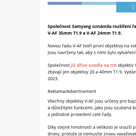
Společnost Samyang oznámila rozšíření ř
V-AF 35mm T1.9 a V-AF 24mm T1.9.
Novou řadu V-AF tvoří první objektivy na sv
Jsou navrženy tak, aby s nimi bylo vytvářen
Společnost
již dříve uvedla na trh
objektiv 
zbývají jen objektivy 20 a 40mm T1.9. Vydání
2023.
Reklama/Advertisement
Všechny objektivy V-AF jsou určeny pro baj
a důležitými funkcemi, jako jsou ozubená ko
a jednotné provedení celé řady.
Díky stejné hmotnosti a velikosti je snazší 
drony, protože je nemusíte znovu vyvažova