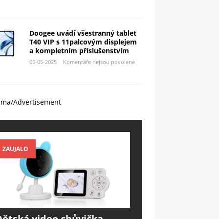
Doogee uvádí všestranný tablet
T40 VIP s 11palcovým displejem
a kompletním příslušenstvím
05-05-2025
Komentáře nejsou povolené
ama/Advertisement
ZAUJALO
Dětská video chůvička