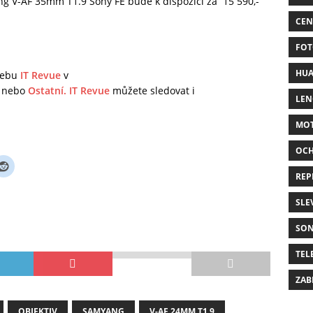
ng V-AF 35mm T1.9 Sony FE bude k dispozici za 15 590,-
CEN
FOT
HUA
 webu
IT Revue
v
nebo
Ostatní.
IT Revue
můžete sledovat i
LE
MO
OC
REP
SLE
SO
TEL
ZAB
OBJEKTIV
SAMYANG
V-AF 24MM T1.9