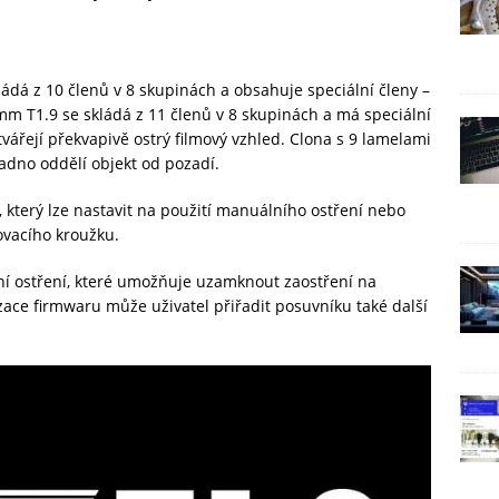
ádá z 10 členů v 8 skupinách a obsahuje speciální členy –
mm T1.9 se skládá z 11 členů v 8 skupinách a má speciální
tvářejí překvapivě ostrý filmový vzhled. Clona s 9 lamelami
adno oddělí objekt od pozadí.
č, který lze nastavit na použití manuálního ostření nebo
ovacího kroužku.
ní ostření, které umožňuje uzamknout zaostření na
zace firmwaru může uživatel přiřadit posuvníku také další