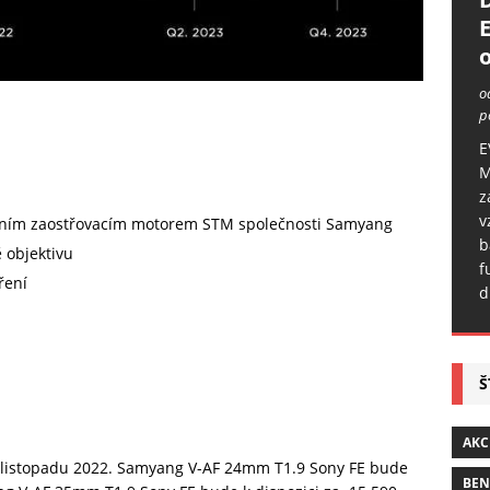
o
o
p
E
M
z
v
rním zaostřovacím motorem STM společnosti Samyang
b
 objektivu
f
ření
d
Š
AKC
 listopadu 2022. Samyang V-AF 24mm T1.9 Sony FE bude
BE