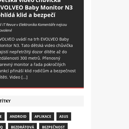
EVOLVEO Baby Monitor N3
hlídá klid a bezpečí
d IT Revue v Elektronika
Komentáře nejsou
ovolené
VOLVEO uvádí na trh EVOLVEO Baby
onitor N3. Tato dětská video chůvička
ajistí nepřetržitý dozor dítěte až do
zdálenosti 300 metrů. Přenosný
arevný monitor a řada pokročilých
unkcí přináší klid rodičům a bezpečnost
ítěti. Video
[...]
TÍTKY
E
ANDROID
APLIKACE
ASUS
NQ
BEZDRÁTOVÁ
BEZPEČNOST