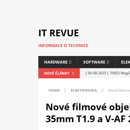
IT REVUE
INFORMACE O TECHNICE
HARDWARE
SOFTWARE
ELE
[ 30-08-2025 ]
FIXED MagSa
NOVÉ ČLÁNKY
ELEKTRONIKA
HOME
ELEKTRONIKA
Nové filmov
[ 14-05-2025 ]
Genius na v
kanceláře i domácnosti
Nové filmové obje
[ 12-05-2025 ]
Nová řada m
35mm T1.9 a V-AF
C5100 a 6100
PERIFERI