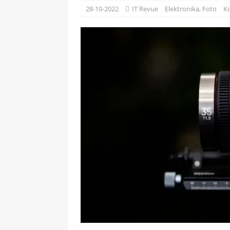
[ 09-05-2025 ]
Domácí pec 
28-10-2022
IT Revue
Elektronika
,
Foto
K
OSTATNÍ
[ 06-05-2025 ]
Blockchain a
SOFTWARE