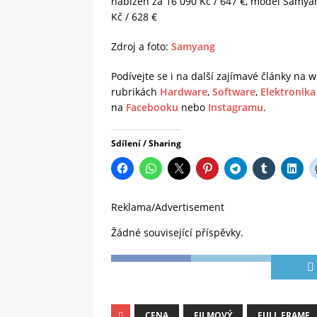
nabízen za 16 090 Kč / 647 €, model Samya
Kč / 628 €
Zdroj a foto:
Samyang
Podívejte se i na další zajímavé články na
rubrikách
Hardware
,
Software
,
Elektronika
na
Facebooku
nebo
Instagramu
.
Sdílení / Sharing
Reklama/Advertisement
Žádné související příspěvky.
CENA
FILMOVÝ
FULL FRAME