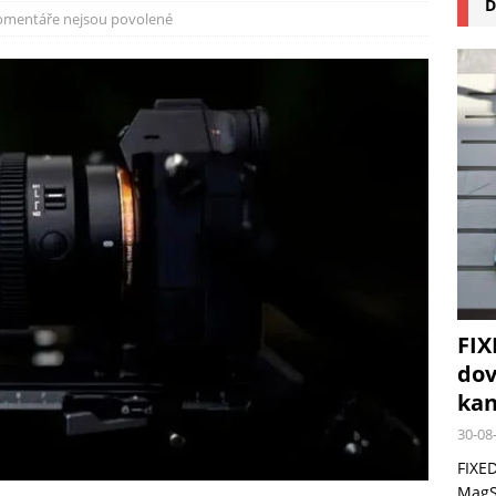
D
na pizzu Cuisinart CPZ-120 promění vaši kuchyň na italskou pizzerii
omentáře nejsou povolené
 růst krypto kasin: Co by měli vědět milovníci technologií
FIX
dov
kan
30-08
FIXED
MagSa