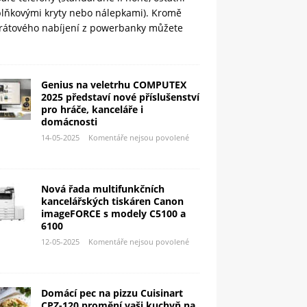
plňkovými kryty nebo nálepkami). Kromě
rátového nabíjení z powerbanky můžete
Genius na veletrhu COMPUTEX
2025 představí nové příslušenství
pro hráče, kanceláře i
domácnosti
14-05-2025
Komentáře nejsou povolené
Nová řada multifunkčních
kancelářských tiskáren Canon
imageFORCE s modely C5100 a
6100
12-05-2025
Komentáře nejsou povolené
Domácí pec na pizzu Cuisinart
CPZ-120 promění vaši kuchyň na