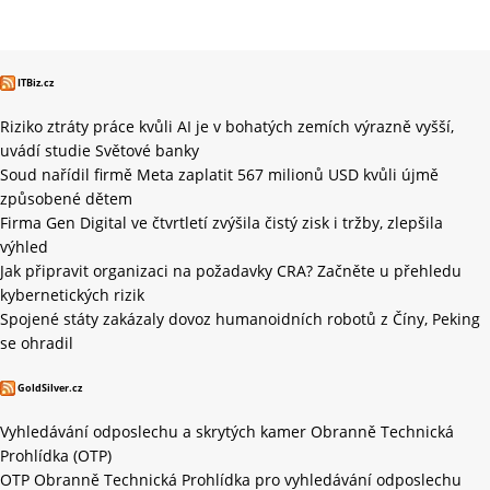
ITBiz.cz
Riziko ztráty práce kvůli AI je v bohatých zemích výrazně vyšší,
uvádí studie Světové banky
Soud nařídil firmě Meta zaplatit 567 milionů USD kvůli újmě
způsobené dětem
Firma Gen Digital ve čtvrtletí zvýšila čistý zisk i tržby, zlepšila
výhled
Jak připravit organizaci na požadavky CRA? Začněte u přehledu
kybernetických rizik
Spojené státy zakázaly dovoz humanoidních robotů z Číny, Peking
se ohradil
GoldSilver.cz
Vyhledávání odposlechu a skrytých kamer Obranně Technická
Prohlídka (OTP)
OTP Obranně Technická Prohlídka pro vyhledávání odposlechu