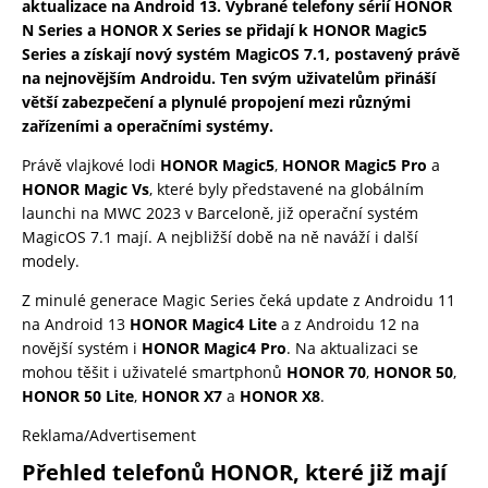
aktualizace na Android 13. Vybrané telefony sérií HONOR
N Series a HONOR X Series se přidají k HONOR Magic5
Series a získají nový systém MagicOS 7.1, postavený právě
na nejnovějším Androidu. Ten svým uživatelům přináší
větší zabezpečení a plynulé propojení mezi různými
zařízeními a operačními systémy.
Právě vlajkové lodi
HONOR Magic5
,
HONOR Magic5 Pro
a
HONOR Magic Vs
, které byly představené na globálním
launchi na MWC 2023 v Barceloně, již operační systém
MagicOS 7.1 mají. A nejbližší době na ně naváží i další
modely.
Z minulé generace Magic Series čeká update z Androidu 11
na Android 13
HONOR Magic4 Lite
a z Androidu 12 na
novější systém i
HONOR Magic4 Pro
. Na aktualizaci se
mohou těšit i uživatelé smartphonů
HONOR 70
,
HONOR 50
,
HONOR 50 Lite
,
HONOR X7
a
HONOR X8
.
Reklama/Advertisement
Přehled telefonů HONOR, které již mají