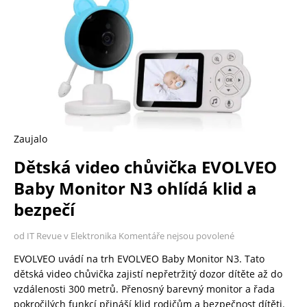
Zaujalo
Dětská video chůvička EVOLVEO
Baby Monitor N3 ohlídá klid a
bezpečí
od IT Revue v Elektronika
Komentáře nejsou povolené
EVOLVEO uvádí na trh EVOLVEO Baby Monitor N3. Tato
dětská video chůvička zajistí nepřetržitý dozor dítěte až do
vzdálenosti 300 metrů. Přenosný barevný monitor a řada
pokročilých funkcí přináší klid rodičům a bezpečnost dítěti.