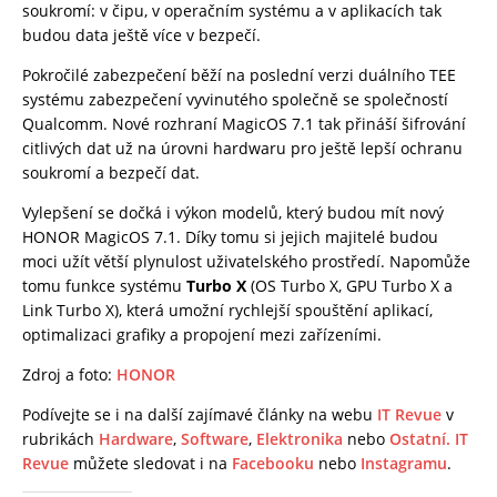
soukromí: v čipu, v operačním systému a v aplikacích tak
budou data ještě více v bezpečí.
Pokročilé zabezpečení běží na poslední verzi duálního TEE
systému zabezpečení vyvinutého společně se společností
Qualcomm. Nové rozhraní MagicOS 7.1 tak přináší šifrování
citlivých dat už na úrovni hardwaru pro ještě lepší ochranu
soukromí a bezpečí dat.
Vylepšení se dočká i výkon modelů, který budou mít nový
HONOR MagicOS 7.1. Díky tomu si jejich majitelé budou
moci užít větší plynulost uživatelského prostředí. Napomůže
tomu funkce systému
Turbo X
(OS Turbo X, GPU Turbo X a
Link Turbo X), která umožní rychlejší spouštění aplikací,
optimalizaci grafiky a propojení mezi zařízeními.
Zdroj a foto:
HONOR
Podívejte se i na další zajímavé články na webu
IT Revue
v
rubrikách
Hardware
,
Software
,
Elektronika
nebo
Ostatní.
IT
Revue
můžete sledovat i na
Facebooku
nebo
Instagramu
.