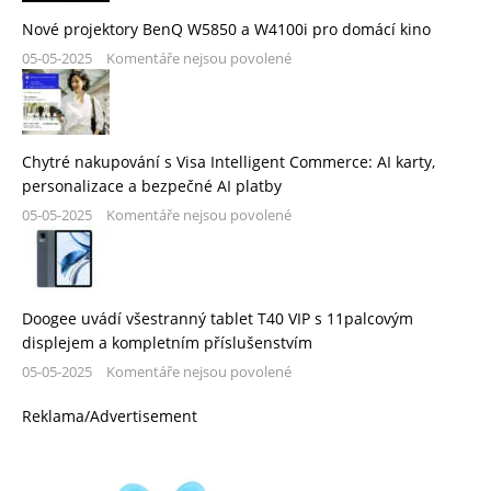
Nové projektory BenQ W5850 a W4100i pro domácí kino
05-05-2025
Komentáře nejsou povolené
Chytré nakupování s Visa Intelligent Commerce: AI karty,
personalizace a bezpečné AI platby
05-05-2025
Komentáře nejsou povolené
Doogee uvádí všestranný tablet T40 VIP s 11palcovým
displejem a kompletním příslušenstvím
05-05-2025
Komentáře nejsou povolené
Reklama/Advertisement