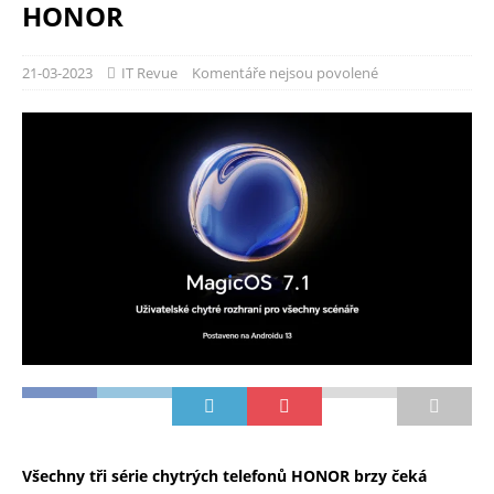
HONOR
21-03-2023
IT Revue
Komentáře nejsou povolené
Všechny tři série chytrých telefonů HONOR brzy čeká