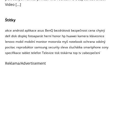
Video
[...]
Štítky
akce
android
aplikace
asus
BenQ
bezdrátová
bezpečnost
cena
chytrý
dell
disk
displej
fotoaparát
herní
honor
hp
huawei
kamera
klávesnice
lenovo
mobil
mobilní
monitor
motorola
myš
notebook
ochrana
odolný
pocitac
reproduktor
samsung
security
sleva
sluchátka
smartphone
sony
specifikace
tablet
telefon
Televize
tisk
tiskárna
top
tv
zabezpečení
Reklama/Advertisement