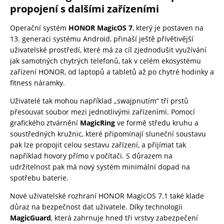
propojení s dalšími zařízeními
Operační systém
HONOR MagicOS 7
, který je postaven na
13. generaci systému Android, přináší ještě přívětivější
uživatelské prostředí, které má za cíl zjednodušit využívání
jak samotných chytrých telefonů, tak v celém ekosystému
zařízení HONOR, od laptopů a tabletů až po chytré hodinky a
fitness náramky.
Uživatelé tak mohou například „swajpnutím“ tří prstů
přesouvat soubor mezi jednotlivými zařízeními. Pomocí
grafického ztvárnění
MagicRing
ve formě středu kruhu a
soustředných kružnic, které připomínají sluneční soustavu
pak lze propojit celou sestavu zařízení, a přijímat tak
například hovory přímo v počítači. S důrazem na
udržitelnost pak má nový systém minimální dopad na
spotřebu baterie.
Nové uživatelské rozhraní HONOR MagicOS 7.1 také klade
důraz na bezpečnost dat uživatele. Díky technologii
MagicGuard
, která zahrnuje hned tři vrstvy zabezpečení