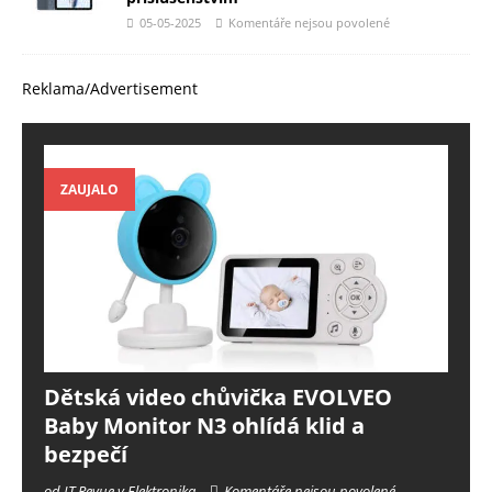
05-05-2025
Komentáře nejsou povolené
Reklama/Advertisement
ZAUJALO
Dětská video chůvička EVOLVEO
Baby Monitor N3 ohlídá klid a
bezpečí
od IT Revue v Elektronika
Komentáře nejsou povolené