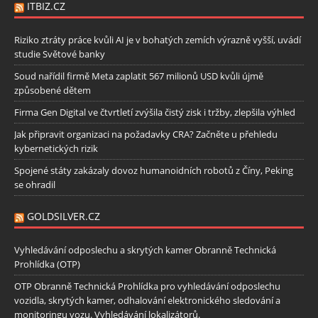
ITBIZ.CZ
Riziko ztráty práce kvůli AI je v bohatých zemích výrazně vyšší, uvádí
studie Světové banky
Soud nařídil firmě Meta zaplatit 567 milionů USD kvůli újmě
způsobené dětem
Firma Gen Digital ve čtvrtletí zvýšila čistý zisk i tržby, zlepšila výhled
Jak připravit organizaci na požadavky CRA? Začněte u přehledu
kybernetických rizik
Spojené státy zakázaly dovoz humanoidních robotů z Číny, Peking
se ohradil
GOLDSILVER.CZ
Vyhledávání odposlechu a skrytých kamer Obranně Technická
Prohlídka (OTP)
OTP Obranně Technická Prohlídka pro vyhledávání odposlechu
vozidla, skrytých kamer, odhalování elektronického sledování a
monitoringu vozu. Vyhledávání lokalizátorů.