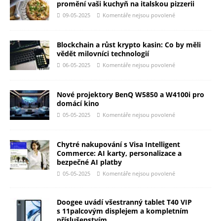
promění vaši kuchyň na italskou pizzerii
09-05-2025
Komentáře nejsou povolené
Blockchain a růst krypto kasin: Co by měli
vědět milovníci technologií
06-05-2025
Komentáře nejsou povolené
Nové projektory BenQ W5850 a W4100i pro
domácí kino
05-05-2025
Komentáře nejsou povolené
Chytré nakupování s Visa Intelligent
Commerce: AI karty, personalizace a
bezpečné AI platby
05-05-2025
Komentáře nejsou povolené
Doogee uvádí všestranný tablet T40 VIP
s 11palcovým displejem a kompletním
příslušenstvím