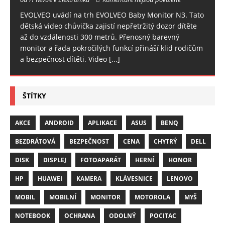
EVOLVEO uvádí na trh EVOLVEO Baby Monitor N3. Tato
dětská video chůvička zajistí nepřetržitý dozor dítěte
až do vzdálenosti 300 metrů. Přenosný barevný
monitor a řada pokročilých funkcí přináší klid rodičům
a bezpečnost dítěti. Video
[...]
ŠTÍTKY
AKCE
ANDROID
APLIKACE
ASUS
BENQ
BEZDRÁTOVÁ
BEZPEČNOST
CENA
CHYTRÝ
DELL
DISK
DISPLEJ
FOTOAPARÁT
HERNÍ
HONOR
HP
HUAWEI
KAMERA
KLÁVESNICE
LENOVO
MOBIL
MOBILNÍ
MONITOR
MOTOROLA
MYŠ
NOTEBOOK
OCHRANA
ODOLNÝ
POCITAC