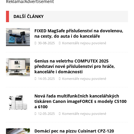
Reklama/Advertisement
DALŠÍ ČLÁNKY
FIXED MagSafe příslušenství na dovolenou,
na cesty, do auta i do kanceláře
30-08-2025
Komentáře nejsou povolené
Genius na veletrhu COMPUTEX 2025
představí nové příslušenství pro hráče,
kanceláře i domácnosti
14-05-2025
Komentáře nejsou povolené
Nová řada multifunkčních kancelářských
tiskáren Canon imageFORCE s modely C5100
a 6100
12-05-2025
Komentáře nejsou povolené
Domácí pec na pizzu Cuisinart CPZ-120