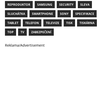
REPRODUKTOR
SAMSUNG
SECURITY
SLEVA
SLUCHÁTKA
SMARTPHONE
SONY
SPECIFIKACE
TABLET
TELEFON
TELEVIZE
TISK
TISKÁRNA
TOP
TV
ZABEZPEČENÍ
Reklama/Advertisement