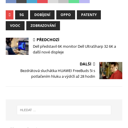
5G
DOBÍJENÍ
OPPO
PATENTY
VOOC
ZOBRAZOVÁNÍ
PŘEDCHOZÍ
Dell představil 6K monitor Dell UltraSharp 32 6K a
další nové displeje
DALŠÍ
Bezdrátová sluchátka HUAWEI FreeBuds 5i s
potlačením hluku a výdrží až 28 hodin