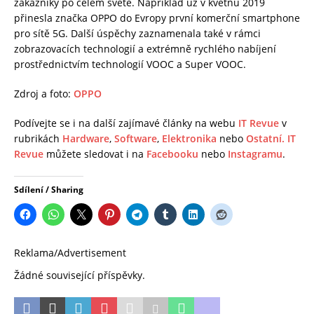
zákazníky po celém světě. Například už v květnu 2019
přinesla značka OPPO do Evropy první komerční smartphone
pro sítě 5G. Další úspěchy zaznamenala také v rámci
zobrazovacích technologií a extrémně rychlého nabíjení
prostřednictvím technologií VOOC a Super VOOC.
Zdroj a foto:
OPPO
Podívejte se i na další zajímavé články na webu
IT Revue
v
rubrikách
Hardware
,
Software
,
Elektronika
nebo
Ostatní.
IT
Revue
můžete sledovat i na
Facebooku
nebo
Instagramu
.
Sdílení / Sharing
Reklama/Advertisement
Žádné související příspěvky.