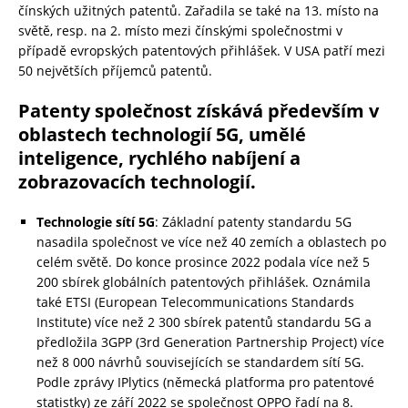
čínských užitných patentů. Zařadila se také na 13. místo na
světě, resp. na 2. místo mezi čínskými společnostmi v
případě evropských patentových přihlášek. V USA patří mezi
50 největších příjemců patentů.
Patenty společnost získává především v
oblastech technologií 5G, umělé
inteligence, rychlého nabíjení a
zobrazovacích technologií.
Technologie sítí 5G
: Základní patenty standardu 5G
nasadila společnost ve více než 40 zemích a oblastech po
celém světě. Do konce prosince 2022 podala více než 5
200 sbírek globálních patentových přihlášek. Oznámila
také ETSI (European Telecommunications Standards
Institute) více než 2 300 sbírek patentů standardu 5G a
předložila 3GPP (3rd Generation Partnership Project) více
než 8 000 návrhů souvisejících se standardem sítí 5G.
Podle zprávy IPlytics (německá platforma pro patentové
statistky) ze září 2022 se společnost OPPO řadí na 8.