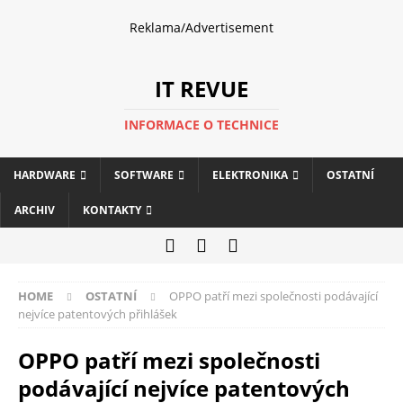
Reklama/Advertisement
IT REVUE
INFORMACE O TECHNICE
HARDWARE
SOFTWARE
ELEKTRONIKA
OSTATNÍ
ARCHIV
KONTAKTY
HOME
OSTATNÍ
OPPO patří mezi společnosti podávající
nejvíce patentových přihlášek
OPPO patří mezi společnosti
podávající nejvíce patentových