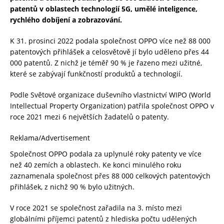
patentů v oblastech technologií 5G, umělé inteligence,
rychlého dobíjení a zobrazování.
K 31. prosinci 2022 podala společnost OPPO více než 88 000
patentových přihlášek a celosvětově jí bylo uděleno přes 44
000 patentů. Z nichž je téměř 90 % je řazeno mezi užitné,
které se zabývají funkčností produktů a technologií.
Podle Světové organizace duševního vlastnictví WIPO (World
Intellectual Property Organization) patřila společnost OPPO v
roce 2021 mezi 6 největších žadatelů o patenty.
Reklama/Advertisement
Společnost OPPO podala za uplynulé roky patenty ve více
než 40 zemích a oblastech. Ke konci minulého roku
zaznamenala společnost přes 88 000 celkových patentových
přihlášek, z nichž 90 % bylo užitných.
V roce 2021 se společnost zařadila na 3. místo mezi
globálními příjemci patentů z hlediska počtu udělených