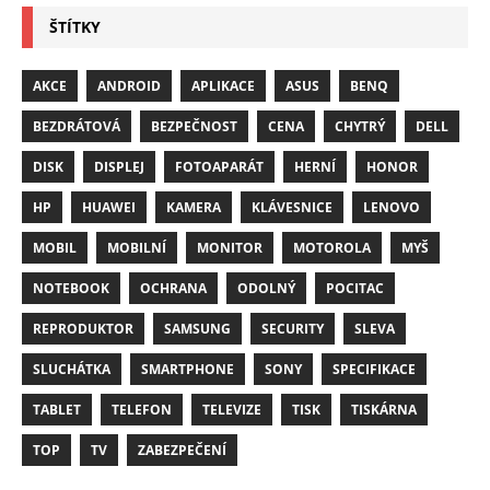
ŠTÍTKY
AKCE
ANDROID
APLIKACE
ASUS
BENQ
BEZDRÁTOVÁ
BEZPEČNOST
CENA
CHYTRÝ
DELL
DISK
DISPLEJ
FOTOAPARÁT
HERNÍ
HONOR
HP
HUAWEI
KAMERA
KLÁVESNICE
LENOVO
MOBIL
MOBILNÍ
MONITOR
MOTOROLA
MYŠ
NOTEBOOK
OCHRANA
ODOLNÝ
POCITAC
REPRODUKTOR
SAMSUNG
SECURITY
SLEVA
SLUCHÁTKA
SMARTPHONE
SONY
SPECIFIKACE
TABLET
TELEFON
TELEVIZE
TISK
TISKÁRNA
TOP
TV
ZABEZPEČENÍ