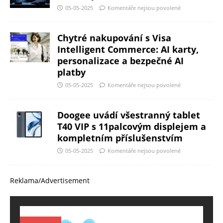
05-05-2025
Komentáře nejsou povolené
Chytré nakupování s Visa
Intelligent Commerce: AI karty,
personalizace a bezpečné AI
platby
05-05-2025
Komentáře nejsou povolené
Doogee uvádí všestranný tablet
T40 VIP s 11palcovým displejem a
kompletním příslušenstvím
05-05-2025
Komentáře nejsou povolené
Reklama/Advertisement