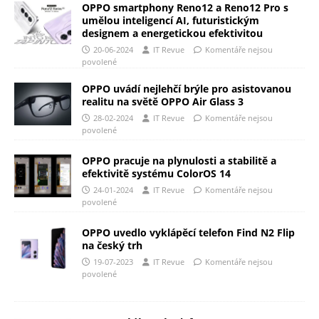
OPPO smartphony Reno12 a Reno12 Pro s
umělou inteligencí AI, futuristickým
designem a energetickou efektivitou
20-06-2024
IT Revue
Komentáře nejsou
povolené
OPPO uvádí nejlehčí brýle pro asistovanou
realitu na světě OPPO Air Glass 3
28-02-2024
IT Revue
Komentáře nejsou
povolené
OPPO pracuje na plynulosti a stabilitě a
efektivitě systému ColorOS 14
24-01-2024
IT Revue
Komentáře nejsou
povolené
OPPO uvedlo vyklápěcí telefon Find N2 Flip
na český trh
19-07-2023
IT Revue
Komentáře nejsou
povolené