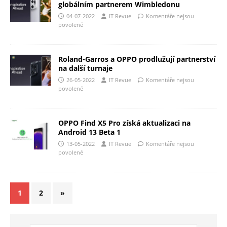
globálním partnerem Wimbledonu
04-07-2022
IT Revue
Komentáře nejsou
povolené
Roland-Garros a OPPO prodlužují partnerství
na další turnaje
26-05-2022
IT Revue
Komentáře nejsou
povolené
OPPO Find X5 Pro získá aktualizaci na
Android 13 Beta 1
13-05-2022
IT Revue
Komentáře nejsou
povolené
1
2
»