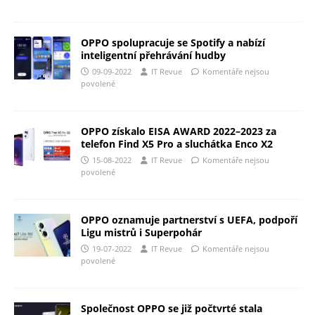
OPPO spolupracuje se Spotify a nabízí
inteligentní přehrávání hudby
09-09-2022
IT Revue
Komentáře nejsou
povolené
OPPO získalo EISA AWARD 2022–2023 za
telefon Find X5 Pro a sluchátka Enco X2
15-08-2022
IT Revue
Komentáře nejsou
povolené
OPPO oznamuje partnerství s UEFA, podpoří
Ligu mistrů i Superpohár
19-07-2022
IT Revue
Komentáře nejsou
povolené
Společnost OPPO se již počtvrté stala