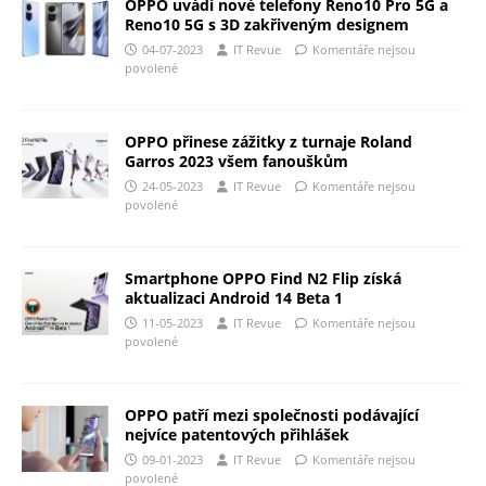
OPPO uvádí nové telefony Reno10 Pro 5G a
Reno10 5G s 3D zakřiveným designem
04-07-2023
IT Revue
Komentáře nejsou
povolené
OPPO přinese zážitky z turnaje Roland
Garros 2023 všem fanouškům
24-05-2023
IT Revue
Komentáře nejsou
povolené
Smartphone OPPO Find N2 Flip získá
aktualizaci Android 14 Beta 1
11-05-2023
IT Revue
Komentáře nejsou
povolené
OPPO patří mezi společnosti podávající
nejvíce patentových přihlášek
09-01-2023
IT Revue
Komentáře nejsou
povolené