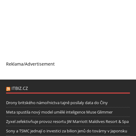
Reklama/Advertisement
ITBIZ.CZ
Drony britského námořnictva tajně posílaly data do Číny
Meta spustila nový model umělé inteligence Muse Glimmer
Zyxel zefektivňuje provoz resortu JW Marriott Maldives Resort & Spa
Sony a TSMC jednají o investici za bilion jenů do továrny v Japonsku