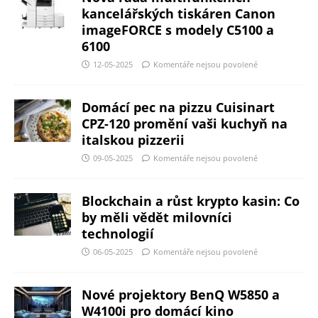
kancelářských tiskáren Canon
imageFORCE s modely C5100 a
6100
12-05-2025
Komentáře nejsou povolené
Domácí pec na pizzu Cuisinart
CPZ-120 promění vaši kuchyň na
italskou pizzerii
09-05-2025
Komentáře nejsou povolené
Blockchain a růst krypto kasin: Co
by měli vědět milovníci
technologií
06-05-2025
Komentáře nejsou povolené
Nové projektory BenQ W5850 a
W4100i pro domácí kino