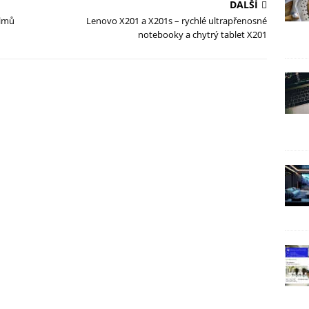
DALŠÍ
ilmů
Lenovo X201 a X201s – rychlé ultrapřenosné
notebooky a chytrý tablet X201