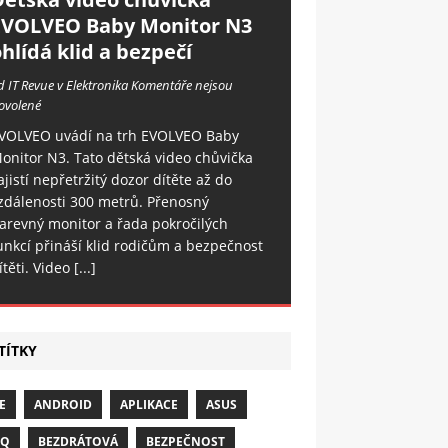
EVOLVEO Baby Monitor N3
hlídá klid a bezpečí
d IT Revue v Elektronika
Komentáře nejsou
ovolené
VOLVEO uvádí na trh EVOLVEO Baby
onitor N3. Tato dětská video chůvička
ajistí nepřetržitý dozor dítěte až do
zdálenosti 300 metrů. Přenosný
arevný monitor a řada pokročilých
unkcí přináší klid rodičům a bezpečnost
ítěti. Video
[...]
TÍTKY
E
ANDROID
APLIKACE
ASUS
NQ
BEZDRÁTOVÁ
BEZPEČNOST