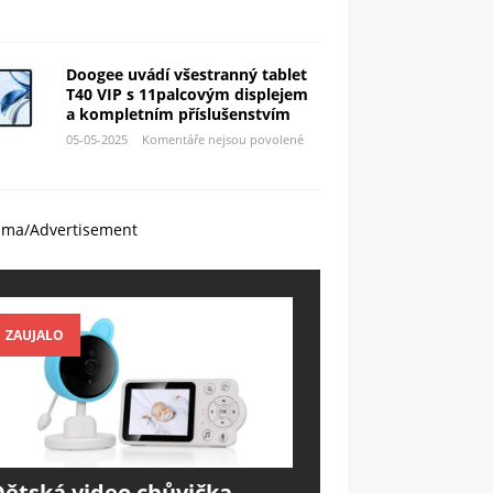
Doogee uvádí všestranný tablet
T40 VIP s 11palcovým displejem
a kompletním příslušenstvím
05-05-2025
Komentáře nejsou povolené
ama/Advertisement
ZAUJALO
Dětská video chůvička