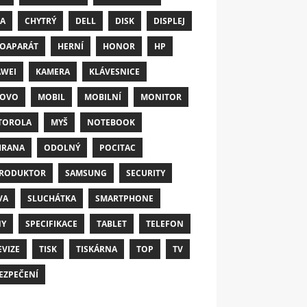
A
CHYTRÝ
DELL
DISK
DISPLEJ
OAPARÁT
HERNÍ
HONOR
HP
WEI
KAMERA
KLÁVESNICE
NOVO
MOBIL
MOBILNÍ
MONITOR
TOROLA
MYŠ
NOTEBOOK
HRANA
ODOLNÝ
POCITAC
RODUKTOR
SAMSUNG
SECURITY
VA
SLUCHÁTKA
SMARTPHONE
NY
SPECIFIKACE
TABLET
TELEFON
EVIZE
TISK
TISKÁRNA
TOP
TV
EZPEČENÍ