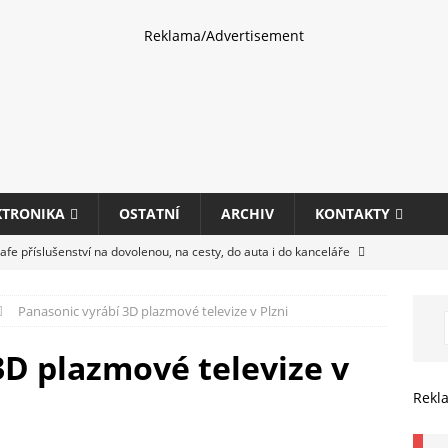
Reklama/Advertisement
KTRONIKA
OSTATNÍ
ARCHIV
KONTAKTY
fe příslušenství na dovolenou, na cesty, do auta i do kanceláře
Panasonic vyrábí 3D plazmové televize v Plzni
eletrhu COMPUTEX 2025 představí nové příslušenství pro hráče,
HARDWARE
3D plazmové televize v
ultifunkčních kancelářských tiskáren Canon imageFORCE s modely
Rekl
E