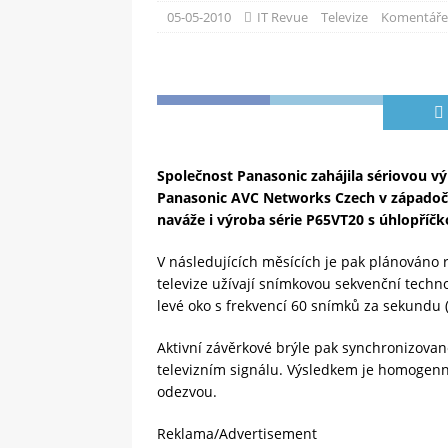
[ 09-05-2025 ]
Domácí pec 
05-05-2010
IT Revue
Televize
Komentáře
OSTATNÍ
[ 06-05-2025 ]
Blockchain a
SOFTWARE
Společnost Panasonic zahájila sériovou v
Panasonic AVC Networks Czech v západočes
naváže i výroba série P65VT20 s úhlopříč
V následujících měsících je pak plánováno 
televize užívají snímkovou sekvenční techno
levé oko s frekvencí 60 snímků za sekundu 
Aktivní závěrkové brýle pak synchronizovaně 
televizním signálu. Výsledkem je homogenn
odezvou.
Reklama/Advertisement