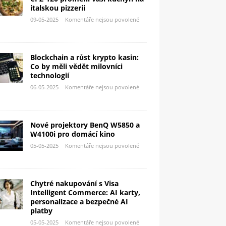
italskou pizzerii
09-05-2025
Komentáře nejsou povolené
Blockchain a růst krypto kasin:
Co by měli vědět milovníci
technologií
06-05-2025
Komentáře nejsou povolené
Nové projektory BenQ W5850 a
W4100i pro domácí kino
05-05-2025
Komentáře nejsou povolené
Chytré nakupování s Visa
Intelligent Commerce: AI karty,
personalizace a bezpečné AI
platby
05-05-2025
Komentáře nejsou povolené