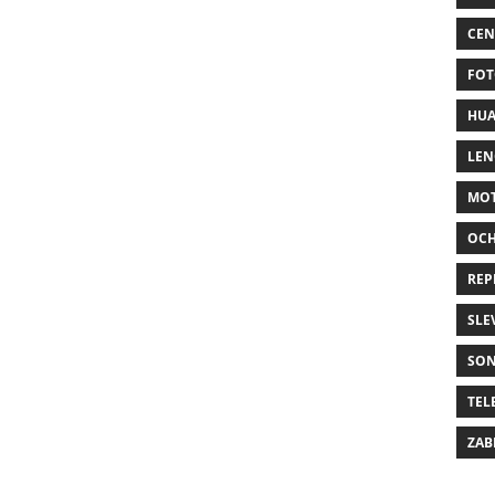
CEN
FOT
HUA
LE
MO
OC
REP
SLE
SO
TEL
ZAB