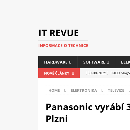
IT REVUE
INFORMACE O TECHNICE
HARDWARE
SOFTWARE
ELE
[ 30-08-2025 ]
FIXED MagSa
NOVÉ ČLÁNKY
ELEKTRONIKA
HOME
ELEKTRONIKA
TELEVIZE
[ 14-05-2025 ]
Genius na v
kanceláře i domácnosti
Panasonic vyrábí 
[ 12-05-2025 ]
Nová řada m
Plzni
C5100 a 6100
PERIFERI