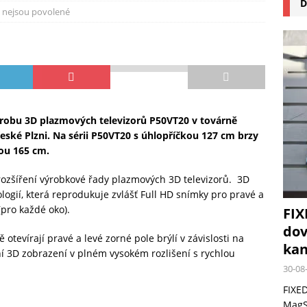
D
na pizzu Cuisinart CPZ-120 promění vaši kuchyň na italskou pizzerii
 nejsou povolené
 růst krypto kasin: Co by měli vědět milovníci technologií
ýrobu 3D plazmových televizorů P50VT20 v továrně
ké Plzni. Na sérii P50VT20 s úhlopříčkou 127 cm brzy
kou 165 cm.
rozšíření výrobkové řady plazmových 3D televizorů. 3D
logií, která reprodukuje zvlášť Full HD snímky pro pravé a
(pro každé oko).
FIX
dov
otevírají pravé a levé zorné pole brýlí v závislosti na
kan
í 3D zobrazení v plném vysokém rozlišení s rychlou
30-08
FIXED
MagSa