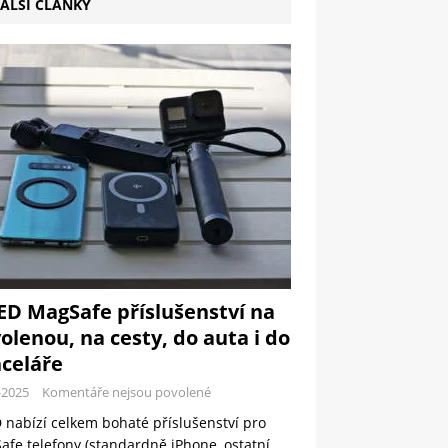
ALŠÍ ČLÁNKY
ED MagSafe příslušenství na
olenou, na cesty, do auta i do
celáře
-2025
Komentáře nejsou povolené
 nabízí celkem bohaté příslušenství pro
fe telefony (standardně iPhone, ostatní