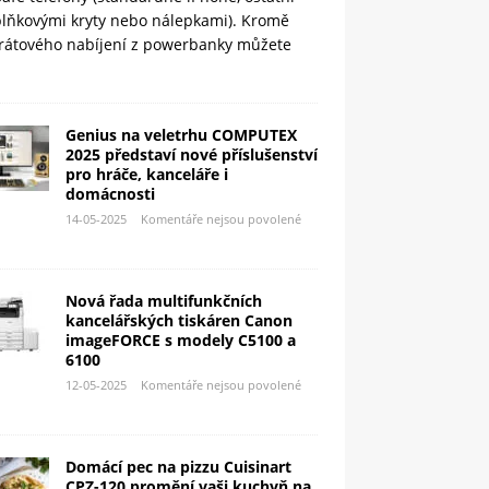
plňkovými kryty nebo nálepkami). Kromě
rátového nabíjení z powerbanky můžete
Genius na veletrhu COMPUTEX
2025 představí nové příslušenství
pro hráče, kanceláře i
domácnosti
14-05-2025
Komentáře nejsou povolené
Nová řada multifunkčních
kancelářských tiskáren Canon
imageFORCE s modely C5100 a
6100
12-05-2025
Komentáře nejsou povolené
Domácí pec na pizzu Cuisinart
CPZ-120 promění vaši kuchyň na