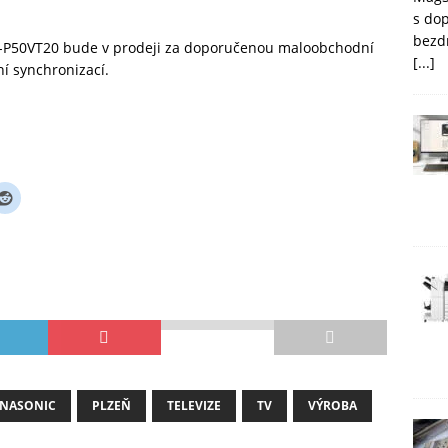
s do
bezd
TX-P50VT20 bude v prodeji za doporučenou maloobchodní
[...]
ní synchronizací.
NASONIC
PLZEŇ
TELEVIZE
TV
VÝROBA