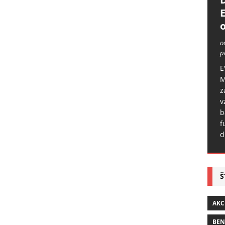
o
o
p
E
M
z
v
b
f
d
Š
AKC
BE