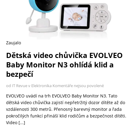
Zaujalo
Dětská video chůvička EVOLVEO
Baby Monitor N3 ohlídá klid a
bezpečí
od IT Revue v Elektronika
Komentáře nejsou povolené
EVOLVEO uvádí na trh EVOLVEO Baby Monitor N3. Tato
dětská video chůvička zajistí nepřetržitý dozor dítěte až do
vzdálenosti 300 metrů. Přenosný barevný monitor a řada
pokročilých funkcí přináší klid rodičům a bezpečnost dítěti.
Video
[...]