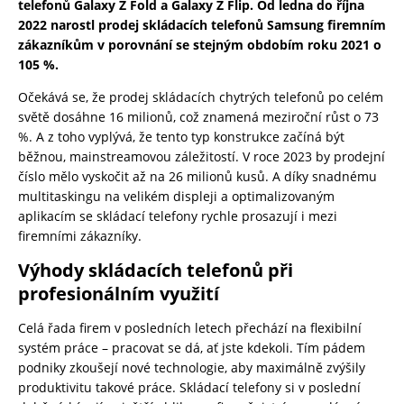
telefonů Galaxy Z Fold a Galaxy Z Flip. Od ledna do října
2022 narostl prodej skládacích telefonů Samsung firemním
zákazníkům v porovnání se stejným obdobím roku 2021 o
105 %.
Očekává se, že prodej skládacích chytrých telefonů po celém
světě dosáhne 16 milionů, což znamená meziroční růst o 73
%. A z toho vyplývá, že tento typ konstrukce začíná být
běžnou, mainstreamovou záležitostí. V roce 2023 by prodejní
číslo mělo vyskočit až na 26 milionů kusů. A díky snadnému
multitaskingu na velikém displeji a optimalizovaným
aplikacím se skládací telefony rychle prosazují i mezi
firemními zákazníky.
Výhody skládacích telefonů při
profesionálním využití
Celá řada firem v posledních letech přechází na flexibilní
systém práce – pracovat se dá, ať jste kdekoli. Tím pádem
podniky zkoušejí nové technologie, aby maximálně zvýšily
produktivitu takové práce. Skládací telefony si v poslední