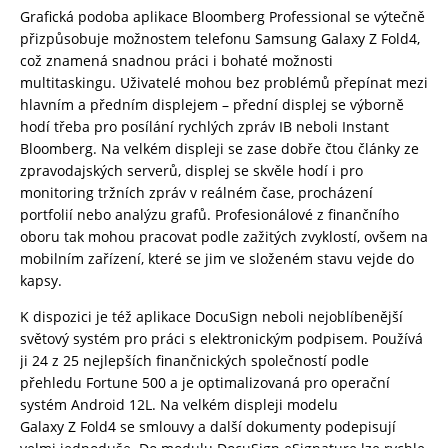
Grafická podoba aplikace Bloomberg Professional se výtečně
přizpůsobuje možnostem telefonu Samsung Galaxy Z Fold4,
což znamená snadnou práci i bohaté možnosti
multitaskingu. Uživatelé mohou bez problémů přepínat mezi
hlavním a předním displejem – přední displej se výborně
hodí třeba pro posílání rychlých zpráv IB neboli Instant
Bloomberg. Na velkém displeji se zase dobře čtou články ze
zpravodajských serverů, displej se skvěle hodí i pro
monitoring tržních zpráv v reálném čase, procházení
portfolií nebo analýzu grafů. Profesionálové z finančního
oboru tak mohou pracovat podle zažitých zvyklostí, ovšem na
mobilním zařízení, které se jim ve složeném stavu vejde do
kapsy.
K dispozici je též aplikace DocuSign neboli nejoblíbenější
světový systém pro práci s elektronickým podpisem. Používá
ji 24 z 25 nejlepších finančnických společností podle
přehledu Fortune 500 a je optimalizovaná pro operační
systém Android 12L. Na velkém displeji modelu
Galaxy Z Fold4 se smlouvy a další dokumenty podepisují