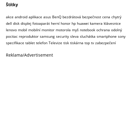
Štítky
akce
android
aplikace
asus
BenQ
bezdrátová
bezpečnost
cena
chytrý
dell
disk
displej
fotoaparát
herní
honor
hp
huawei
kamera
klávesnice
lenovo
mobil
mobilní
monitor
motorola
myš
notebook
ochrana
odolný
pocitac
reproduktor
samsung
security
sleva
sluchátka
smartphone
sony
specifikace
tablet
telefon
Televize
tisk
tiskárna
top
tv
zabezpečení
Reklama/Advertisement