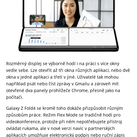
Rozměrný displej se výborně hodí i na práci s více okny
vedle sebe. Lze otevřít až tři okna různých aplikací, nebo dvě
okna v jedné aplikaci a třetí v jiné. Uživatelé tak mohou
například psát nebo číst zprávy v Gmailu a zároveň mít
otevřené dva panely prohlížeče Chrome, přesně jako na
počítači.
Galaxy Z Fold4 se kromě toho dokáže přizpůsobit různým
způsobům práce. Režim Flex Mode se tradičně hodí pro
videokonference, protože při něm nepotřebujete přístroj
ovládat rukama, ale v nové verzi navíc v partnerských
aplikacích umožňuje elektronický podpis nebo ruční zápis