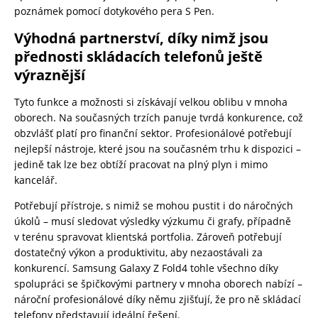
poznámek pomocí dotykového pera S Pen.
Výhodná partnerství, díky nimž jsou
přednosti skládacích telefonů ještě
výraznější
Tyto funkce a možnosti si získávají velkou oblibu v mnoha
oborech. Na současných trzích panuje tvrdá konkurence, což
obzvlášť platí pro finanční sektor. Profesionálové potřebují
nejlepší nástroje, které jsou na současném trhu k dispozici –
jedině tak lze bez obtíží pracovat na plný plyn i mimo
kancelář.
Potřebují přístroje, s nimiž se mohou pustit i do náročných
úkolů – musí sledovat výsledky výzkumu či grafy, případně
v terénu spravovat klientská portfolia. Zároveň potřebují
dostatečný výkon a produktivitu, aby nezaostávali za
konkurencí. Samsung Galaxy Z Fold4 tohle všechno díky
spolupráci se špičkovými partnery v mnoha oborech nabízí –
nároční profesionálové díky němu zjišťují, že pro ně skládací
telefony představují ideální řešení.