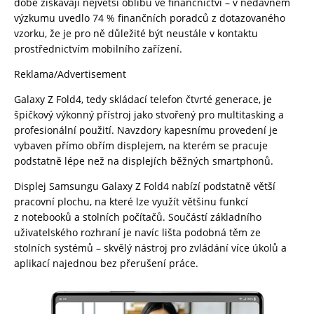
době získávají největší oblibu ve finančnictví – v nedávném
výzkumu uvedlo 74 % finančních poradců z dotazovaného
vzorku, že je pro ně důležité být neustále v kontaktu
prostřednictvím mobilního zařízení.
Reklama/Advertisement
Galaxy Z Fold4, tedy skládací telefon čtvrté generace, je
špičkový výkonný přístroj jako stvořený pro multitasking a
profesionální použití. Navzdory kapesnímu provedení je
vybaven přímo obřím displejem, na kterém se pracuje
podstatně lépe než na displejích běžných smartphonů.
Displej Samsungu Galaxy Z Fold4 nabízí podstatně větší
pracovní plochu, na které lze využít většinu funkcí
z notebooků a stolních počítačů. Součástí základního
uživatelského rozhraní je navíc lišta podobná těm ze
stolních systémů – skvělý nástroj pro zvládání více úkolů a
aplikací najednou bez přerušení práce.