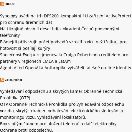
ITBiz.cz
Synology uvádí na trh DP5200, kompaktní 1U zařízení ActiveProtect
pro ochranu firemních dat
Na Ukrajině obvinili deset lidí z okradení Čechů podvodnými
telefonáty
E-šmejdi přitvrzují: počet podvodů vzrostl o více než třetinu, pro
hotovost si posílají kurýry
Společnost Everpure jmenovala Craiga Robertsona ředitelem pro
partnery v regionech EMEA a LatAm
Agenti AI od OpenAI a Anthropiku vytvářeli falešné on-line identity
GoldSilver.cz
Vyhledávání odposlechu a skrytých kamer Obranně Technická
Prohlídka (OTP)
OTP Obranně Technická Prohlídka pro vyhledávání odposlechu
vozidla, skrytých kamer, odhalování elektronického sledování a
monitoringu vozu. Vyhledávání lokalizátorů.
Box s bílým šumem pro uložení telefonů a další elektroniky.
Ochrana proti odposlechu.