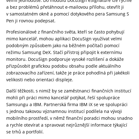
velmi jednoduše. Do modulu DocuSign eSignature lze rychle
a bez problémů přetáhnout e-mailovou přílohu, otevřít ji
v samostatném okně a pomocí dotykového pera Samsung S
Pen ji rovnou podepsat.
Profesionálové z finančního světa, kteří se často pohybují
mimo kancelář, mohou aplikaci DocuSign využívat velmi
podobným způsobem jako na běžném počítači pomocí
režimu Samsung DeX. Stačí přístroj připojit k externímu
monitoru. DocuSign podporuje vysoké rozlišení a dokáže
přizpůsobit grafickou podobu obsahu podle aktuálního
zobrazovacího zařízení, takže je práce pohodlná při jakékoli
velikosti nebo orientaci displeje.
Další těžkosti, s nimiž by se zaměstnanci finančních institucí
mohli při práci mimo kancelář potýkat, řeší spolupráce
Samsungu a IBM. Partnerská firma IBM iX se ve spolupráci
s jednou takovou významnou institucí podílela na vývoji
mobilního prostředí, v němž finanční poradci mohou snadno
a rychle otevírat a spravovat nejrůznější informace týkající
se trhů a portfolií.