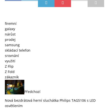
firemní
galaxy
nárůst
prodej
samsung
skládací telefon
srovnání
využití
Z Flip
Z Fold
zákazník
Předchozí
Nová bezdrátová herní sluchátka Philips TAG5106 s LED
osvětlením