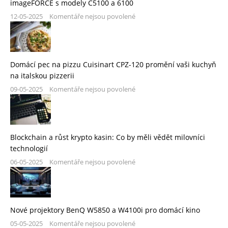
imageFORCE s modely C5100 a 6100
12-05-2025
Komentáře nejsou povolené
Domácí pec na pizzu Cuisinart CPZ-120 promění vaši kuchyň
na italskou pizzerii
09-05-2025
Komentáře nejsou povolené
Blockchain a růst krypto kasin: Co by měli vědět milovníci
technologií
06-05-2025
Komentáře nejsou povolené
Nové projektory BenQ W5850 a W4100i pro domácí kino
05-05-2025
Komentáře nejsou povolené