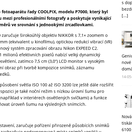
s do
bezd
 fotoaparátu řady COOLPIX, modelu P7000, který byl
[...]
mezi profesionálními fotografy a poskytuje vynikající
měrů ve srovnání s jednookými zrcadlovkami.
0 zaručuje širokoúhlý objektiv NIKKOR s 7,1× zoomem o
m (ekvivalent u kinofilmu), optickou redukcí vibrací (VR)
la nový systém zpracování obrazu Nikon EXPEED C2.
1 milionů efektivních pixelů nabízí velký dynamický
Geni
světlení, zatímco 7,5 cm (3,0“) LCD monitor s vysokým
nové 
ntní obraz při tvorbě kompozice snímků, záznamu
domá
ledků.
14-05
 působení světla ISO 100 až ISO 3200 lze ještě dále rozšířit
dispozici je také noční režim s nízkou úrovní šumu pro
 (například v interiérech osvětlených svíčkami) a funkce
ňovat úroveň šumu na výsledných snímcích.
Nová
tisk
nastavení, zaručuje pořízení přirozeně působících snímků
6100
y zachraňuje podexponovaná místa snímků vzniklá v