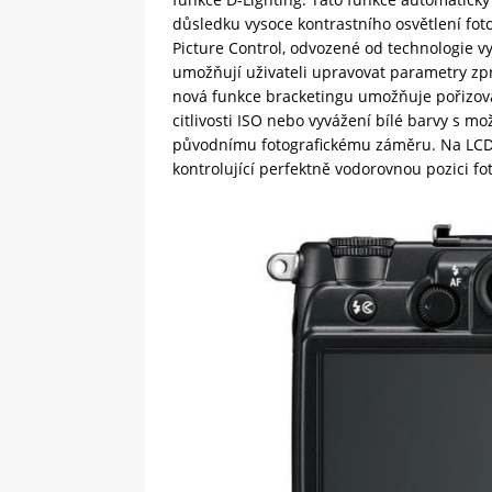
důsledku vysoce kontrastního osvětlení f
Picture Control, odvozené od technologie v
umožňují uživateli upravovat parametry zp
nová funkce bracketingu umožňuje pořizova
citlivosti ISO nebo vyvážení bílé barvy s 
původnímu fotografickému záměru. Na LCD m
kontrolující perfektně vodorovnou pozici fo