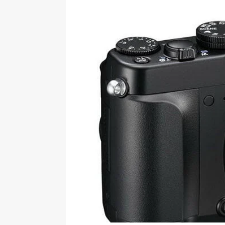
[ 09-05-2025 ]
Domácí pec 
OSTATNÍ
[ 06-05-2025 ]
Blockchain a
SOFTWARE