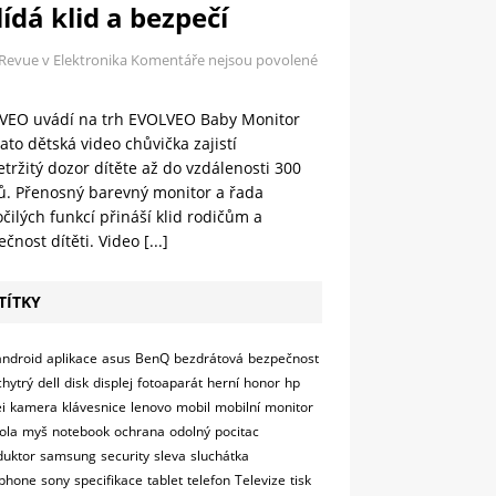
ídá klid a bezpečí
 Revue v Elektronika
Komentáře nejsou povolené
VEO uvádí na trh EVOLVEO Baby Monitor
ato dětská video chůvička zajistí
tržitý dozor dítěte až do vzdálenosti 300
ů. Přenosný barevný monitor a řada
čilých funkcí přináší klid rodičům a
čnost dítěti. Video
[...]
TÍTKY
android
aplikace
asus
BenQ
bezdrátová
bezpečnost
chytrý
dell
disk
displej
fotoaparát
herní
honor
hp
i
kamera
klávesnice
lenovo
mobil
mobilní
monitor
ola
myš
notebook
ochrana
odolný
pocitac
duktor
samsung
security
sleva
sluchátka
phone
sony
specifikace
tablet
telefon
Televize
tisk