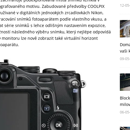
12-05
otografovaného motivu. Zabudované předvolby COOLPIX
yužívané v digitálních jednookých zrcadlovkách Nikon,
racování snímků fotoaparátem podle vlastního vkusu, a
t série snímků s lehce odlišným nastavením expozice,
možností následného výběru snímku, který nejlépe odpovídá
onitoru lze nově zobrazit také virtuální horizont
toaparátu.
Domá
vaši 
09-05
Block
milov
06-05