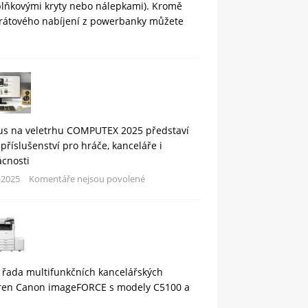
plňkovými kryty nebo nálepkami). Kromě
rátového nabíjení z powerbanky můžete
us na veletrhu COMPUTEX 2025 představí
příslušenství pro hráče, kanceláře i
cnosti
-2025
Komentáře nejsou povolené
 řada multifunkčních kancelářských
áren Canon imageFORCE s modely C5100 a