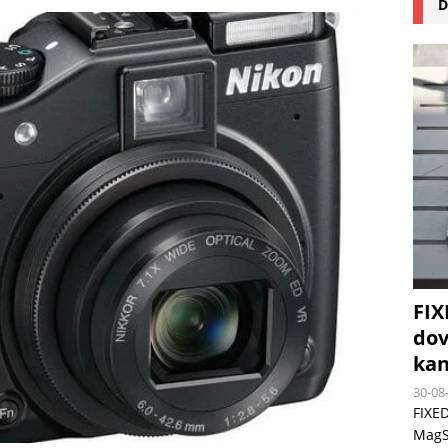
D
na pizzu Cuisinart CPZ-120 promění vaši kuchyň na italskou pizzerii
 růst krypto kasin: Co by měli vědět milovníci technologií
FIX
dov
kan
30-08
FIXED
MagSa