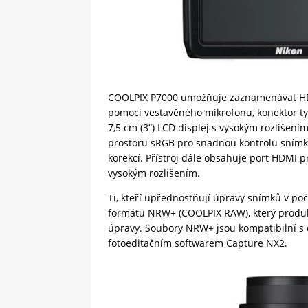
COOLPIX P7000 umožňuje zaznamenávat HD 
pomoci vestavěného mikrofonu, konektor typ
7,5 cm (3“) LCD displej s vysokým rozlišen
prostoru sRGB pro snadnou kontrolu snímků
korekcí. Přístroj dále obsahuje port HDMI 
vysokým rozlišením.
Ti, kteří upřednostňují úpravy snímků v p
formátu NRW+ (COOLPIX RAW), který produku
úpravy. Soubory NRW+ jsou kompatibilní s
fotoeditačním softwarem Capture NX2.