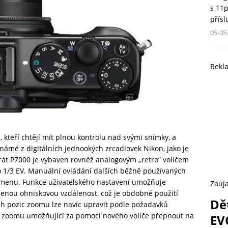
s 11
přís
05-05
Rekl
, kteří chtějí mít plnou kontrolu nad svými snímky, a
známé z digitálních jednookých zrcadlovek Nikon, jako je
parát P7000 je vybaven rovněž analogovým „retro“ voličem
o 1/3 EV. Manuální ovládání dalších běžně používaných
o menu. Funkce uživatelského nastavení umožňuje
Zauja
lenou ohniskovou vzdálenost, což je obdobné použití
Dě
ch pozic zoomu lze navíc upravit podle požadavků
i zoomu umožňující za pomoci nového voliče přepnout na
EV