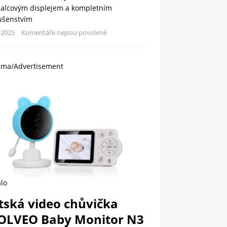
palcovým displejem a kompletním
lušenstvím
-2025
Komentáře nejsou povolené
ama/Advertisement
lo
tská video chůvička
OLVEO Baby Monitor N3