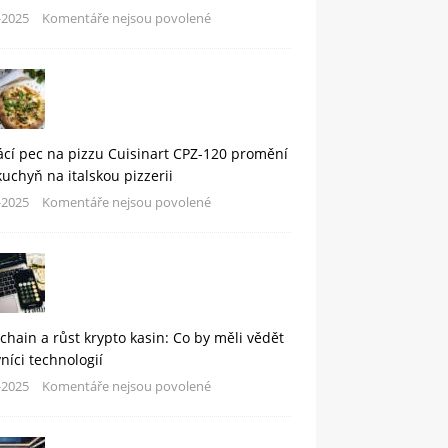
-2025
Komentáře nejsou povolené
cí pec na pizzu Cuisinart CPZ-120 promění
kuchyň na italskou pizzerii
-2025
Komentáře nejsou povolené
chain a růst krypto kasin: Co by měli vědět
níci technologií
-2025
Komentáře nejsou povolené