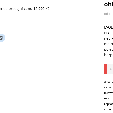
ohl
nou prodejní cenu 12 990 Kč.
od IT
EVOL
N3. T
nepře
metr
pokro
bezpe
Š
akce
cena
huawe
motor
repro
smart