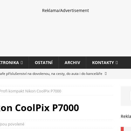
Reklama/Advertisement
KTRONIKA
OSTATNÍ
ARCHIV
KONTAKTY
fe příslušenství na dovolenou, na cesty, do auta i do kanceláře
Profi kompakt Nikon CoolPix P7000
eletrhu COMPUTEX 2025 představí nové příslušenství pro hráče,
HARDWARE
on CoolPix P7000
ultifunkčních kancelářských tiskáren Canon imageFORCE s modely
Rekl
E
jsou povolené