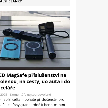
ALŠÍ ČLÁNKY
ED MagSafe příslušenství na
olenou, na cesty, do auta i do
celáře
-2025
Komentáře nejsou povolené
 nabízí celkem bohaté příslušenství pro
fe telefony (standardně iPhone, ostatní