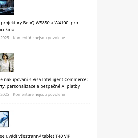
 projektory BenQ W5850 a W4100i pro
cí kino
-2025
Komentáře nejsou povolené
é nakupování s Visa Intelligent Commerce:
rty, personalizace a bezpečné AI platby
-2025
Komentáře nejsou povolené
e uvádí všestranný tablet T40 VIP