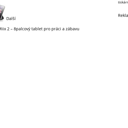
tiskár
Rekl
Další
iix 2 – 8palcový tablet pro práci a zábavu