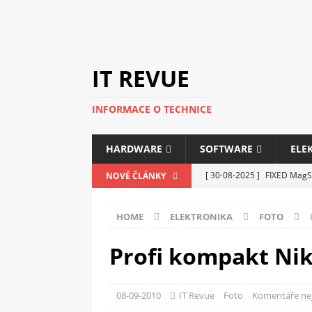
IT REVUE
INFORMACE O TECHNICE
HARDWARE
SOFTWARE
ELE
[ 30-08-2025 ]
FIXED MagSa
NOVÉ ČLÁNKY
ELEKTRONIKA
HOME
ELEKTRONIKA
FOTO
[ 14-05-2025 ]
Genius na v
kanceláře i domácnosti
Profi kompakt Nik
[ 12-05-2025 ]
Nová řada m
C5100 a 6100
PERIFERI
08-09-2010
IT Revue
Foto
Komentáře ne