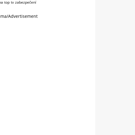
na
top
tv
zabezpečení
ama/Advertisement