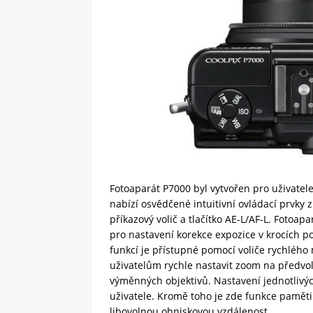
Fotoaparát P7000 byl vytvořen pro uživatele
nabízí osvědčené intuitivní ovládací prvky 
příkazový volič a tlačítko AE-L/AF-L. Fotoa
pro nastavení korekce expozice v krocích p
funkcí je přístupné pomocí voliče rychléh
uživatelům rychle nastavit zoom na předvo
výměnných objektivů. Nastavení jednotlivý
uživatele. Kromě toho je zde funkce pamět
libovolnou ohniskovou vzdálenost.