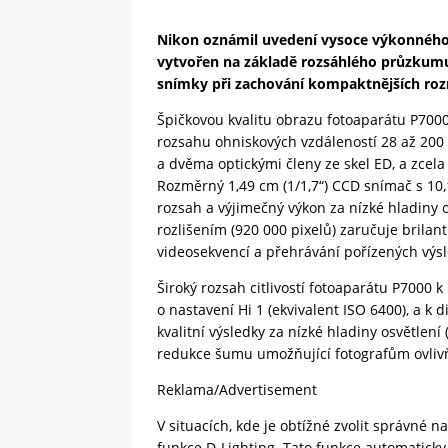
Nikon oznámil uvedení vysoce výkonného
vytvořen na základě rozsáhlého průzkumu 
snímky při zachování kompaktnějších roz
Špičkovou kvalitu obrazu fotoaparátu P700
rozsahu ohniskových vzdáleností 28 až 200 m
a dvěma optickými členy ze skel ED, a zce
Rozměrný 1,49 cm (1/1,7“) CCD snímač s 10,
rozsah a výjimečný výkon za nízké hladiny o
rozlišením (920 000 pixelů) zaručuje brila
videosekvencí a přehrávání pořízených výs
Široký rozsah citlivostí fotoaparátu P7000 k
o nastavení Hi 1 (ekvivalent ISO 6400), a k 
kvalitní výsledky za nízké hladiny osvětlení
redukce šumu umožňující fotografům ovliv
Reklama/Advertisement
V situacích, kde je obtížné zvolit správné 
funkce D-Lighting. Tato funkce automatick