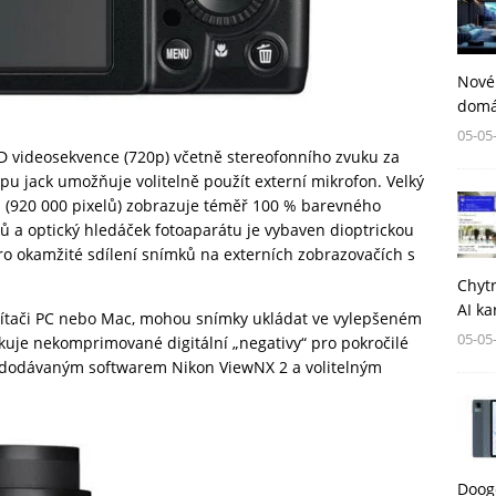
Nové
domá
05-05
videosekvence (720p) včetně stereofonního zvuku za
u jack umožňuje volitelně použít externí mikrofon. Velký
ím (920 000 pixelů) zobrazuje téměř 100 % barevného
 a optický hledáček fotoaparátu je vybaven dioptrickou
pro okamžité sdílení snímků na externích zobrazovačích s
Chytr
AI ka
očítači PC nebo Mac, mohou snímky ukládat ve vylepšeném
05-05
je nekomprimované digitální „negativy“ pro pokročilé
 dodávaným softwarem Nikon ViewNX 2 a volitelným
Dooge